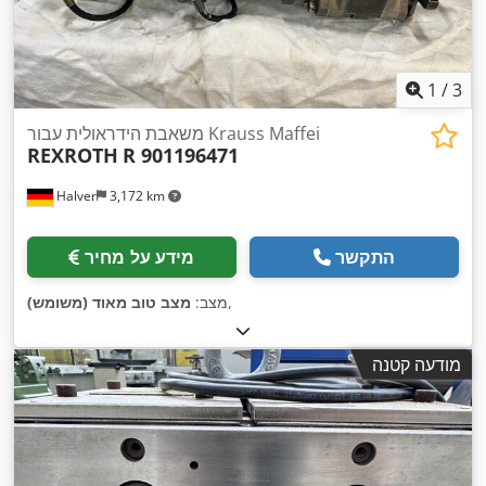
1
/
3
משאבת הידראולית עבור Krauss Maffei
REXROTH
R 901196471
Halver
3,172 km
התקשר
מידע על מחיר
,
מצב:
מצב טוב מאוד (משומש)
מודעה קטנה