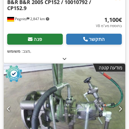
B&R
B&R 2005 CP152 / 10010792 /
CP152.9
‏1,100 ‏€
Pegnitz
2,847 km
VB בתוספת מע"מ
התקשר
פנה
,
מצב:
משומש
מודעה קטנה