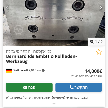
1
/
2
כלי אקסטרוזיה לתריסי גלילה
Bernhard Ide GmbH &
Rollladen-
Werkzeug
‏14,000 ‏€
Ostfildern
2,915 km
מחיר קבוע בתוספת מע"מ
התקשר
פנה
,
מצב:
כמו חדש (משומש)
, פונקציונליות:
פועל באופן מלא