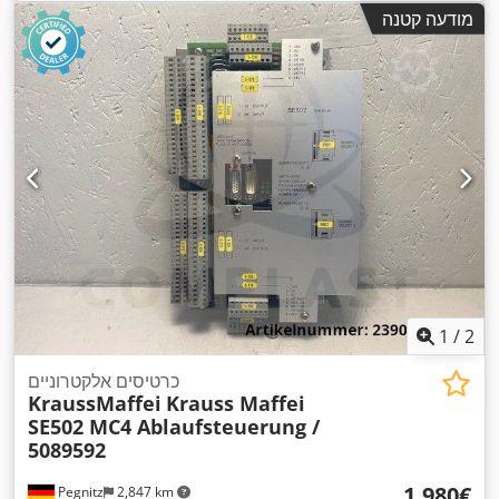
מודעה קטנה
1
/
2
כרטיסים אלקטרוניים
KraussMaffei
Krauss Maffei
SE502 MC4 Ablaufsteuerung /
5089592
‏1,980 ‏€
Pegnitz
2,847 km