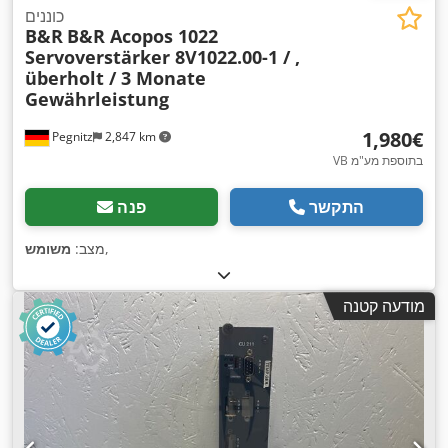
כוננים
B&R
B&R Acopos 1022
Servoverstärker 8V1022.00-1 / ,
überholt / 3 Monate
Gewährleistung
‏1,980 ‏€
Pegnitz
2,847 km
VB בתוספת מע"מ
התקשר
פנה
,
מצב:
משומש
מודעה קטנה