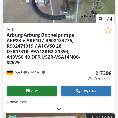
1
/
4
ACP
Arburg
Arburg Doppelpumpe
AKP28 + AKP10 / R902433775,
R902471919 / A10VS0 28
DFR1/31R-PPA12KB2-S1894,
A10VS0 10 DFR1/52R-VSA14N00-
S2679
‏2,730 ‏€
Pegnitz
2,847 km
VB בתוספת מע"מ
התקשר
פנה
,
מצב:
משומש
מודעה קטנה