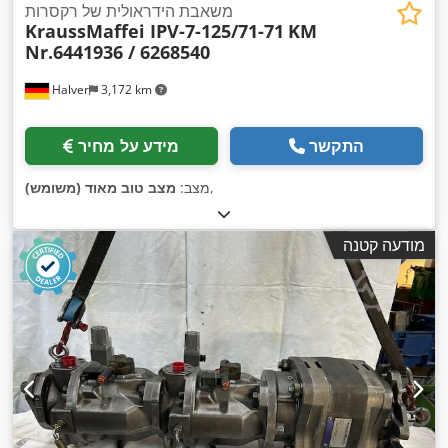
משאבת הידראולית של רקסרות
KraussMaffei IPV-7-125/71-71
KM
Nr.6441936 / 6268540
Halver
3,172 km
התקשר
מידע על מחיר
,
מצב:
מצב טוב מאוד (משומש)
מודעה קטנה