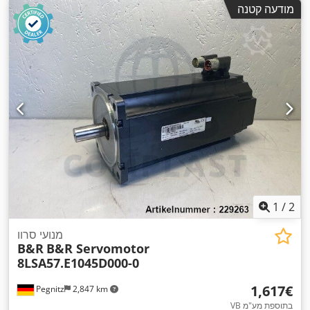
מודעה קטנה
1
/
2
מנועי סרוו
B&R
B&R Servomotor
8LSA57.E1045D000-0
‏1,617 ‏€
Pegnitz
2,847 km
VB בתוספת מע"מ