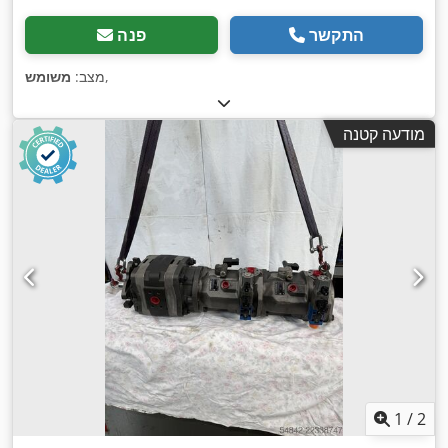
התקשר
פנה
,
מצב:
משומש
מודעה קטנה
1
/
2