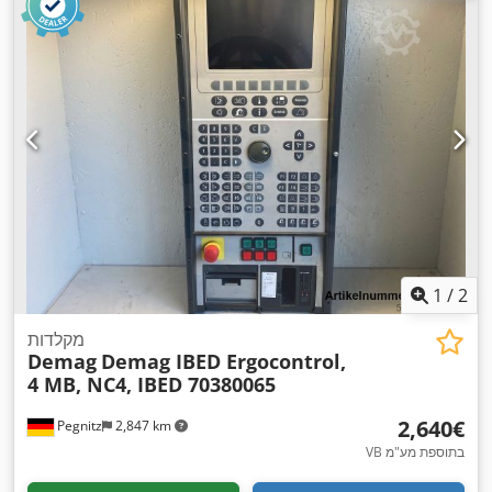
1
/
2
מקלדות
Demag
Demag IBED Ergocontrol,
4 MB, NC4, IBED 70380065
‏2,640 ‏€
Pegnitz
2,847 km
VB בתוספת מע"מ