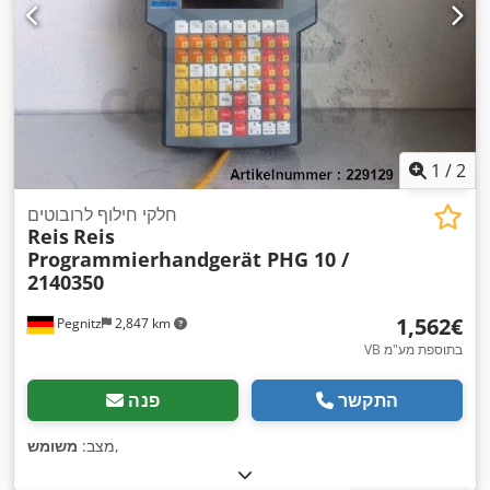
1
/
2
חלקי חילוף לרובוטים
Reis
Reis
Programmierhandgerät PHG 10 /
2140350
‏1,562 ‏€
Pegnitz
2,847 km
VB בתוספת מע"מ
התקשר
פנה
,
מצב:
משומש