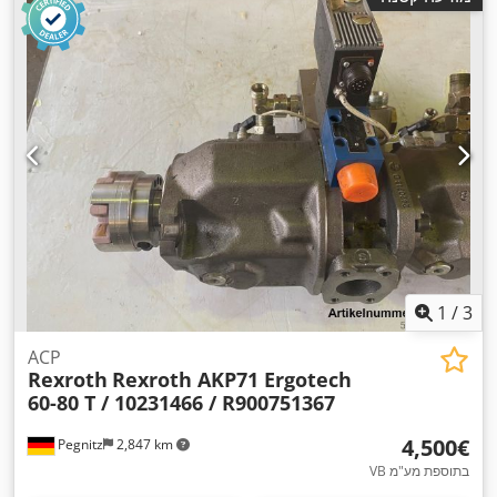
1
/
3
ACP
Rexroth
Rexroth AKP71 Ergotech
60-80 T / 10231466 / R900751367
‏4,500 ‏€
Pegnitz
2,847 km
VB בתוספת מע"מ