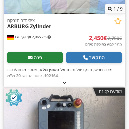
1
/
9
צילינדר הזרקה
ARBURG
Zylinder
‏2,450 ‏€
Eisingen
2,965 km
‏2,750 ‏€
מחיר קבוע בתוספת מע"מ
התקשר
פנה
מצב:
חדש
, פונקציונליות:
פועל באופן מלא
, מספר מכונה/רכב:
,
102164
, קוטר הבורג:
20 מ"מ
מודעה קטנה