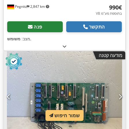
‏990 ‏€
Pegnitz
2,847 km
VB בתוספת מע"מ
התקשר
פנה
,
מצב:
משומש
מודעה קטנה
שמור חיפוש