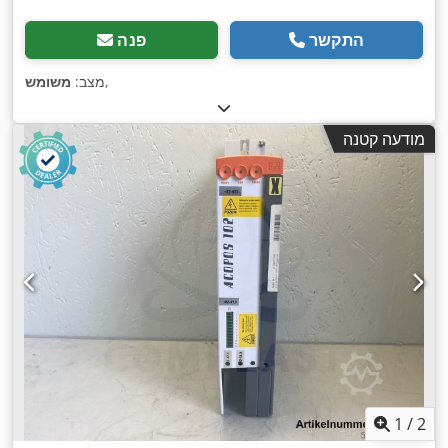
התקשר
פנה
,
מצב:
משומש
מודעה קטנה
1
/
2