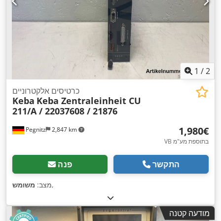
1
/
2
כרטיסים אלקטרוניים
Keba
Keba Zentraleinheit CU
211/A / 22037608 / 21876
‏1,980 ‏€
Pegnitz
2,847 km
VB בתוספת מע"מ
התקשר
פנה
,
מצב:
משומש
מודעה קטנה