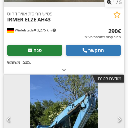
1
/
5
פטיש הריסת אוויר דחוס
IRMER ELZE
AH43
‏290 ‏€
Wiefelstede
3,275 km
מחיר קבוע בתוספת מע"מ
התקשר
פנה
,
מצב:
משומש
מודעה קטנה