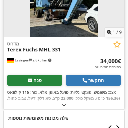
1
/
9
מדחס
Terex Fuchs
MHL 331
‏34,000 ‏€
Essingen
2,875 km
VB בתוספת מע"מ
התקשר
פנה
מצב:
משומש
, פונקציונליות:
פועל באופן מלא
, כוח:
115 קילוואט
(156.36 כ"ס)
, משקל כולל:
23,000 ק"ג
, סוג דלק:
דיזל
, צבע:
כחול
,
משקל תפעולי:
24,200 ק"ג
, משקל טעינה מרבי:
12,500 ק"ג
, משקל
עצמי:
24,200 ק"ג
, דלק:
דיזל
, סוג תמסורת:
אוטומטי
, שנת ייצור:
, ציוד:
הידראוליקה של גריפר, זרוע
14,800 h
2005
, שעות עבודה:
גלה מכונות משומשות נוספות
,
מתכווננת, תא נהג