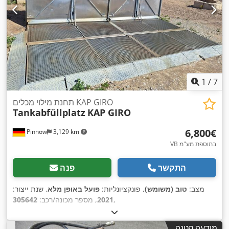
1
/
7
תחנת מילוי מכלים KAP GIRO
Tankabfüllplatz
KAP GIRO
‏6,800 ‏€
Pinnow
3,129 km
VB בתוספת מע"מ
התקשר
פנה
מצב:
טוב (משומש)
, פונקציונליות:
פועל באופן מלא
, שנת ייצור:
,
2021
, מספר מכונה/רכב:
305642
מודעה קטנה