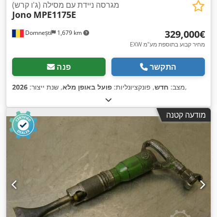
מגרסה ניידת עם מסילה (ג'ו קרש)
Jono
MPE1175E
‏329,000 ‏€
Domnești
1,679 km
EXW מחיר קבוע בתוספת מע"מ
התקשר
פנה
,
מצב:
חדש
, פונקציונליות:
פועל באופן מלא
, שנת ייצור:
2026
מודעה קטנה