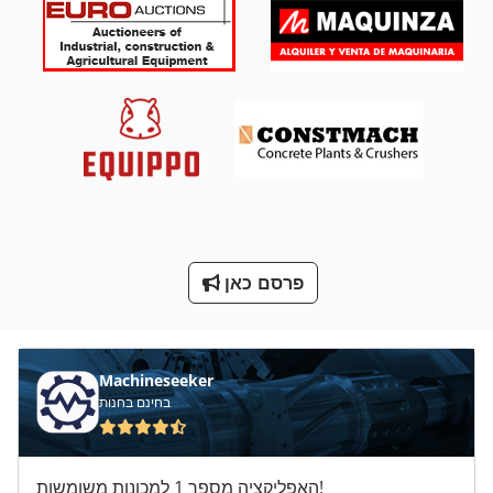
מנשא 2 עגור 20 5 כדי
מסגרת הרמה
מקרה של צג טמפרטורה נמוכה
מתח טעינה
ס מ מסדרת M
עגורן עם זרוע
פרסם כאן
על מיני ואנים
רים
Machineseeker
בחינם בחנות
האפליקציה מספר 1 למכונות משומשות!