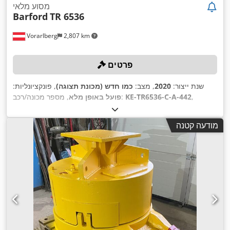
מסוע מלאי
Barford
TR 6536
Vorarlberg
2,807 km
פרטים
שנת ייצור:
2020
, מצב:
כמו חדש (מכונת תצוגה)
, פונקציונליות:
,
KE-TR6536-C-A-442
, מספר מכונה/רכב:
פועל באופן מלא
מודעה קטנה