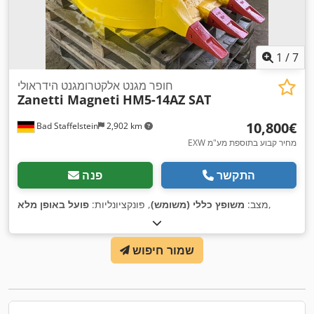
1
/
7
חופר מגנט אלקטרומגנט הידראולי
Zanetti Magneti
HM5-14AZ SAT
‏10,800 ‏€
Bad Staffelstein
2,902 km
EXW מחיר קבוע בתוספת מע"מ
התקשר
פנה
,
מצב:
משופץ כללי (משומש)
, פונקציונליות:
פועל באופן מלא
שמור חיפוש