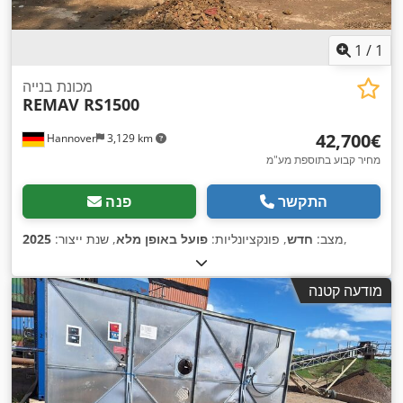
1
/
1
מכונת בנייה
REMAV RS1500
‏42,700 ‏€
Hannover
3,129 km
מחיר קבוע בתוספת מע"מ
התקשר
פנה
,
מצב:
חדש
, פונקציונליות:
פועל באופן מלא
, שנת ייצור:
2025
מודעה קטנה