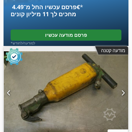
*
פרסם עכשיו החל מ־‏4.49 ‏€
מחכים לך
11 מיליון קונים
פרסם מודעה עכשיו
*למודעה/לחודש
מודעה קטנה