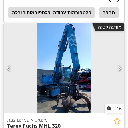
מחפר
פלטפורמות עבודה ופלטפורמות הובלה
פ
מודעה קטנה
1
/
6
מעמיס אופני עם צבת
Terex Fuchs
MHL 320