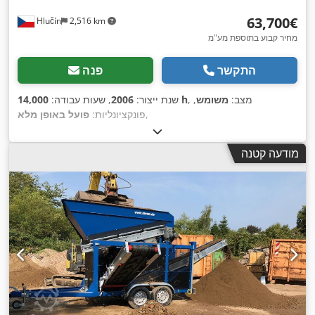
‏63,700 ‏€
Hlučín
2,516 km
מחיר קבוע בתוספת מע"מ
התקשר
פנה
, מצב:
משומש
,
14,000 h
שנת ייצור:
2006
, שעות עבודה:
,
פונקציונליות:
פועל באופן מלא
מודעה קטנה