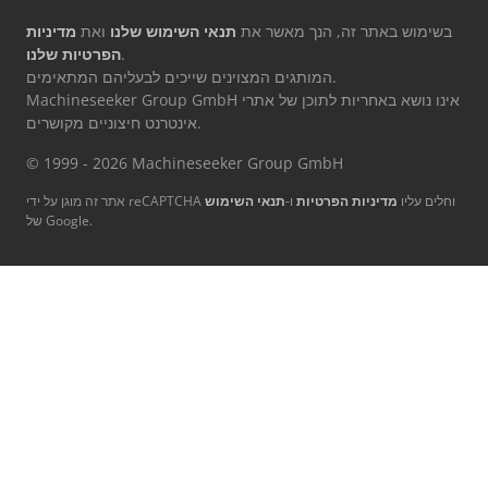
בשימוש באתר זה, הנך מאשר את
תנאי השימוש שלנו
ואת
מדיניות
.
הפרטיות שלנו
המותגים המצוינים שייכים לבעליהם המתאימים.
Machineseeker Group GmbH אינו נושא באחריות לתוכן של אתרי
אינטרנט חיצוניים מקושרים.
© 1999 - 2026 Machineseeker Group GmbH
אתר זה מוגן על ידי reCAPTCHA וחלים עליו
מדיניות הפרטיות
ו-
תנאי השימוש
של Google.