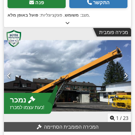
התקשר
פנה
,
מצב:
משומש
, פונקציונליות:
פועל באופן מלא
מכירה פומבית
נמכר
כעת עצמו למכרז!
1
/
23
המכירה הפומבית הסתיימה