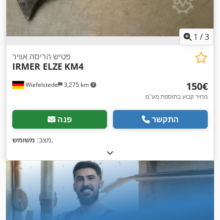
1
/
3
פטיש הריסה אוויר
IRMER ELZE
KM4
‏150 ‏€
Wiefelstede
3,275 km
מחיר קבוע בתוספת מע"מ
התקשר
פנה
,
מצב:
משומש