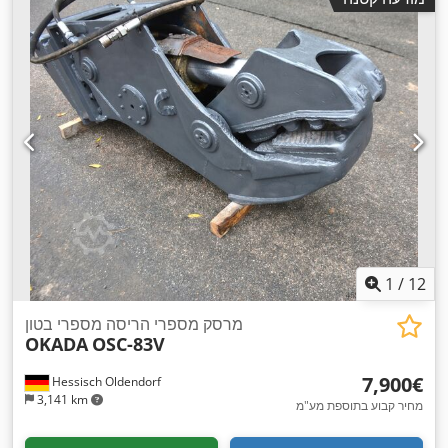
1
/
12
מרסק מספרי הריסה מספרי בטון
OKADA
OSC-83V
‏7,900 ‏€
Hessisch Oldendorf
3,141 km
מחיר קבוע בתוספת מע"מ