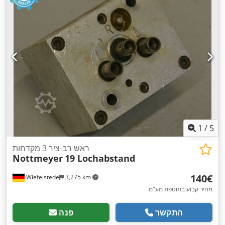
1
/
5
ראש רב-ציר 3 מקדחות
Nottmeyer
19 Lochabstand
‏140 ‏€
Wiefelstede
3,275 km
מחיר קבוע בתוספת מע"מ
התקשר
פנה