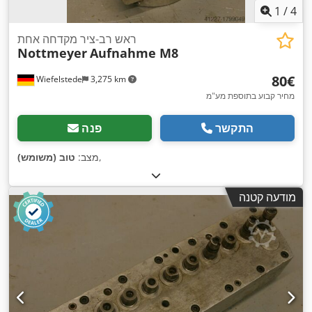
1
/
4
ראש רב-ציר מקדחה אחת
Nottmeyer
Aufnahme M8
‏80 ‏€
Wiefelstede
3,275 km
מחיר קבוע בתוספת מע"מ
התקשר
פנה
,
מצב:
טוב (משומש)
מודעה קטנה