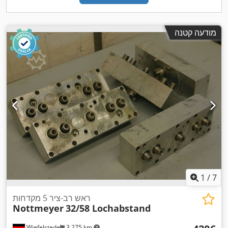
מודעה קטנה
1
/
7
ראש רב-ציר 5 מקדחות
Nottmeyer
32/58 Lochabstand
Wiefelstede
3,275 km