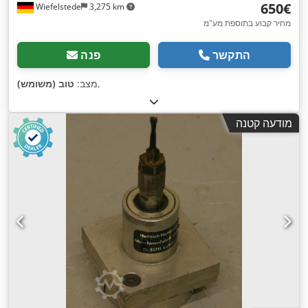
‏650 ‏€
Wiefelstede
3,275 km
מחיר קבוע בתוספת מע"מ
התקשר
פנה
,
מצב:
טוב (משומש)
מודעה קטנה