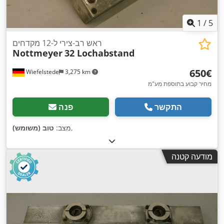
1
/
5
ראש רב-צירי ל-12 מקדחים
Nottmeyer
32 Lochabstand
‏650 ‏€
Wiefelstede
3,275 km
מחיר קבוע בתוספת מע"מ
התקשר
פנה
,
מצב:
טוב (משומש)
מודעה קטנה