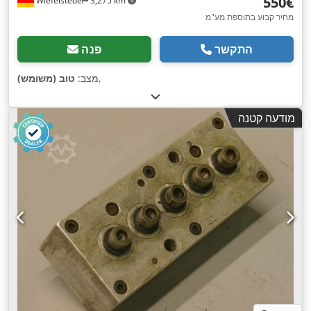
‏550 ‏€
Wiefelstede
3,275 km
מחיר קבוע בתוספת מע"מ
התקשר
פנה
,
מצב:
טוב (משומש)
מודעה קטנה