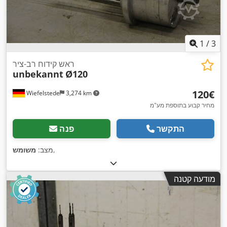
1
/
3
ראש קידוח רב-ציר
unbekannt
Ø120
‏120 ‏€
Wiefelstede
3,274 km
מחיר קבוע בתוספת מע"מ
התקשר
פנה
,
מצב:
משומש
מודעה קטנה