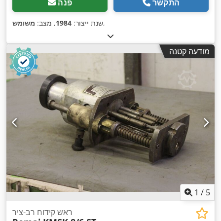
התקשר
פנה
,
שנת ייצור:
1984
, מצב:
משומש
מודעה קטנה
1
/
5
ראש קידוח רב-ציר