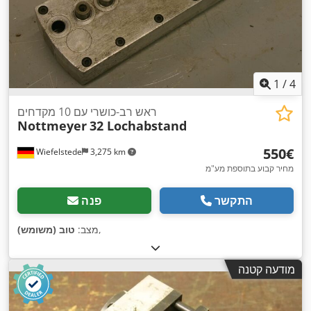
1
/
4
ראש רב-כושרי עם 10 מקדחים
Nottmeyer
32 Lochabstand
‏550 ‏€
Wiefelstede
3,275 km
מחיר קבוע בתוספת מע"מ
התקשר
פנה
,
מצב:
טוב (משומש)
מודעה קטנה