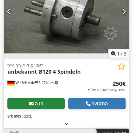
1
/
3
ראש קידוח רב-ציר
unbekannt
Ø120 4 Spindeln
‏250 ‏€
Wiefelstede
3,274 km
מחיר קבוע בתוספת מע"מ
התקשר
פנה
,
מצב:
משומש
מודעה קטנה