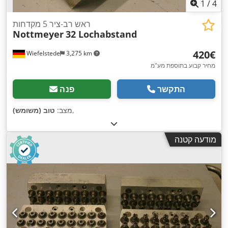
1
/
4
ראש רב-ציר 5 מקדחות
Nottmeyer
32 Lochabstand
‏420 ‏€
Wiefelstede
3,275 km
מחיר קבוע בתוספת מע"מ
התקשר
פנה
,
מצב:
טוב (משומש)
מודעה קטנה