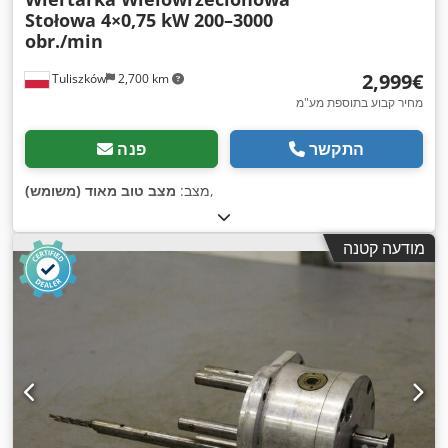
Stołowa 4×0,75 kW 200–3000
obr./min
‏2,999 ‏€
Tuliszków
2,700 km
מחיר קבוע בתוספת מע"מ
התקשר
פנה
,
מצב:
מצב טוב מאוד (משומש)
מודעה קטנה