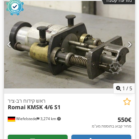
1
/
5
ראש קידוח רב-ציר
Romai
KMSK 4/6 S1
‏550 ‏€
Wiefelstede
3,274 km
מחיר קבוע בתוספת מע"מ