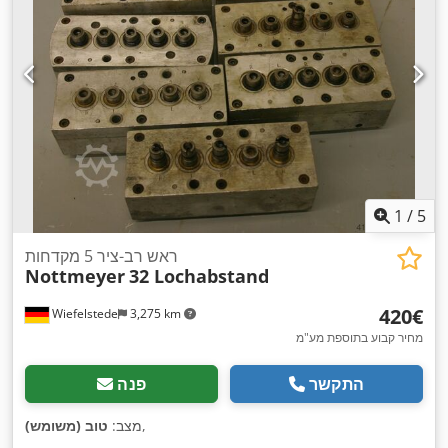
1
/
5
ראש רב-ציר 5 מקדחות
Nottmeyer
32 Lochabstand
‏420 ‏€
Wiefelstede
3,275 km
מחיר קבוע בתוספת מע"מ
התקשר
פנה
,
מצב:
טוב (משומש)