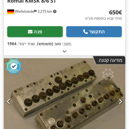
Romai
KMSK 8/6 ST
‏650 ‏€
Wiefelstede
3,275 km
מחיר קבוע בתוספת מע"מ
התקשר
פנה
,
מצב:
טוב (משומש)
, שנת ייצור:
1984
מודעה קטנה