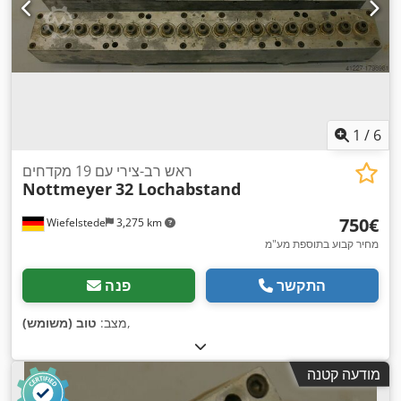
1
/
6
ראש רב-צירי עם 19 מקדחים
Nottmeyer
32 Lochabstand
‏750 ‏€
Wiefelstede
3,275 km
מחיר קבוע בתוספת מע"מ
התקשר
פנה
,
מצב:
טוב (משומש)
מודעה קטנה