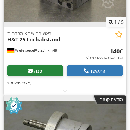
1
/
5
ראש רב-ציר 3 מקדחות
H&T
25 Lochabstand
‏140 ‏€
Wiefelstede
3,274 km
מחיר קבוע בתוספת מע"מ
התקשר
פנה
,
מצב:
משומש
מודעה קטנה