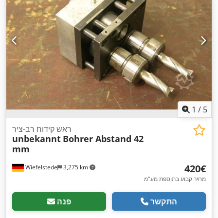
1
/
5
ראש קידוח רב-ציר
unbekannt
Bohrer Abstand 42
mm
‏420 ‏€
Wiefelstede
3,275 km
מחיר קבוע בתוספת מע"מ
התקשר
פנה