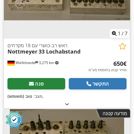
1
/
7
ראש רב-כושרי עם 18 מקדחים
Nottmeyer
33 Lochabstand
‏650 ‏€
Wiefelstede
3,275 km
מחיר קבוע בתוספת מע"מ
התקשר
פנה
,
מצב:
טוב (משומש)
מודעה קטנה