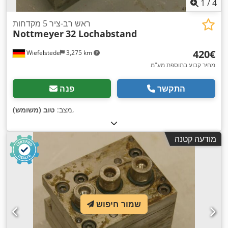
1
/
4
ראש רב-ציר 5 מקדחות
Nottmeyer
32 Lochabstand
‏420 ‏€
Wiefelstede
3,275 km
מחיר קבוע בתוספת מע"מ
התקשר
פנה
,
מצב:
טוב (משומש)
מודעה קטנה
שמור חיפוש