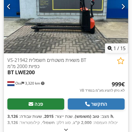
1
/
15
VS-21942 משאית משטחים חשמלית BT
כפיות 2000 מ"מ
BT
LWE200
‏999 ‏€
Oss
3,320 km
VB לא ניתן להציג מע"מ בנפרד
התקשר
פנה
,
3,126 h
מצב:
טוב (משומש)
, שנת ייצור:
2015
, שעות עבודה:
יכולת העמסה:
2,000 ק"ג
, סוג דלק:
חשמלי
, קילומטראז':
3,126
,
ק"מ