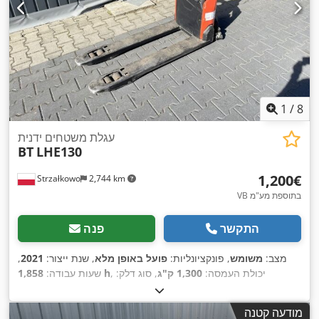
1
/
8
עגלת משטחים ידנית
BT
LHE130
‏1,200 ‏€
Strzałkowo
2,744 km
VB בתוספת מע"מ
התקשר
פנה
מצב:
משומש
, פונקציונליות:
פועל באופן מלא
, שנת ייצור:
2021
,
, יכולת העמסה:
1,300 ק"ג
, סוג דלק:
1,858 h
שעות עבודה:
,
Elektro
, סוג הנעה:
חשמלי
מודעה קטנה