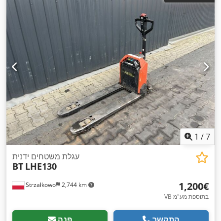
1
/
7
עגלת משטחים ידנית
BT
LHE130
‏1,200 ‏€
Strzałkowo
2,744 km
VB בתוספת מע"מ
התקשר
פנה