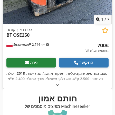
1
/
7
לקט נמוך קומה
BT
OSE250
‏700 ‏€
Strzałkowo
2,744 km
VB בתוספת מע"מ
התקשר
פנה
מצב:
משומש
, פונקציונליות:
תפקוד מוגבל
, שנת ייצור:
2018
, יכולת
העמסה:
2,500 ק"ג
, סוג דלק:
חשמלי
, אורך המזלג:
2,400 מ"מ
,
,
Elektro
סוג הנעה:
חותם אמון
מפיצים מוסמכים של Machineseeker