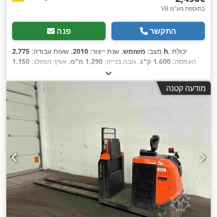
VB בתוספת מע"מ
התקשר
פנה
, יכולת
2,775 h
מצב:
משומש
, שנת ייצור:
2010
, שעות עבודה:
העמסה:
1,600 ק"ג
, גובה בנייה:
1,290 מ"מ
, אורך המזלג:
1,150
,
, רוחב בנייה:
730 מ"מ
Elektro
, סוג הנעה:
מ"מ
מודעה קטנה