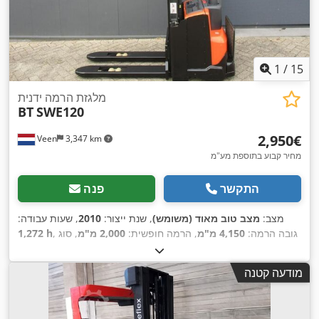
1
/
15
מלגזת הרמה ידנית
BT
SWE120
‏2,950 ‏€
Veen
3,347 km
מחיר קבוע בתוספת מע"מ
התקשר
פנה
מצב:
מצב טוב מאוד (משומש)
, שנת ייצור:
2010
, שעות עבודה:
, גובה הרמה:
4,150 מ"מ
, הרמה חופשית:
2,000 מ"מ
, סוג
1,272 h
דלק:
חשמלי
, סוג תורן:
דוּפּלֶקס
, אורך המזלג:
1,150 מ"מ
, רוחב
,
מזלג:
570 מ"מ
, גובה כולל:
2,580 מ"מ
, צבע:
אחר
מודעה קטנה