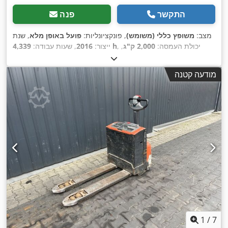
התקשר
פנה
מצב:
משופץ כללי (משומש)
, פונקציונליות:
פועל באופן מלא
, שנת
, יכולת העמסה:
2,000 ק"ג
,
4,339 h
ייצור:
2016
, שעות עבודה:
,
Exide
, יצרן סוללות:
גובה הרמה:
150 מ"מ
, סוג דלק:
חשמלי
, אורך המזלג:
1,150
24 V
קיבולת סוללה:
400 אה
, מתח סוללה:
מודעה קטנה
מ"מ
, גובה כולל:
1,200 מ"מ
, אורך כולל:
1,900 מ"מ
, רוחב כולל:
,
קְלָפוֹת מַזְלֵג (forks for pallets)
750 מ"מ
, ציוד:
1
/
7