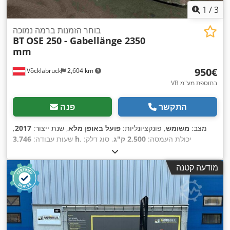
1
/
3
בוחר הזמנות ברמה נמוכה
BT
OSE 250 - Gabellänge 2350
mm
‏950 ‏€
Vöcklabruck
2,604 km
VB בתוספת מע"מ
התקשר
פנה
מצב:
משומש
, פונקציונליות:
פועל באופן מלא
, שנת ייצור:
2017
,
, יכולת העמסה:
2,500 ק"ג
, סוג דלק:
3,746 h
שעות עבודה:
,
Elektro
, סוג הנעה:
חשמלי
, אורך המזלג:
2,350 מ"מ
מודעה קטנה