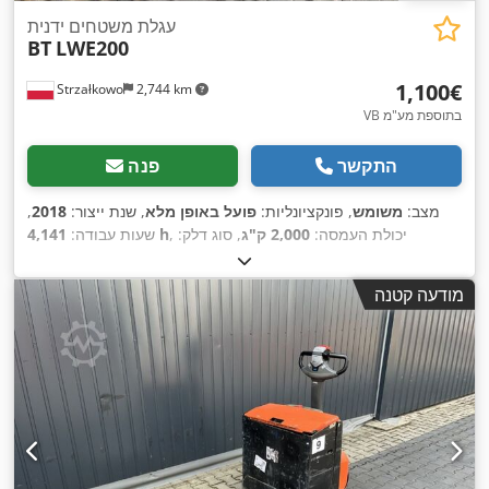
עגלת משטחים ידנית
BT
LWE200
‏1,100 ‏€
Strzałkowo
2,744 km
VB בתוספת מע"מ
התקשר
פנה
מצב:
משומש
, פונקציונליות:
פועל באופן מלא
, שנת ייצור:
2018
,
, יכולת העמסה:
2,000 ק"ג
, סוג דלק:
4,141 h
שעות עבודה:
,
Elektro
, סוג הנעה:
חשמלי
מודעה קטנה