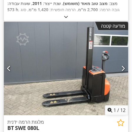
מצב:
מצב טוב מאוד (משומש)
, שנת ייצור:
2011
, שעות עבודה:
, גובה הרמה:
2,700 מ"מ
, הרמה חופשית:
1,420 מ"מ
, סוג
573 h
דלק:
חשמלי
, סוג תורן:
דוּפּלֶקס
, אורך המזלג:
1,150 מ"מ
, רוחב
,
מזלג:
570 מ"מ
, גובה כולל:
1,880 מ"מ
, צבע:
אחר
מודעה קטנה
1
/
12
מלגזת הרמה ידנית
BT
SWE 080L