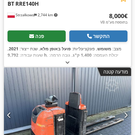
BT
RRE140H
‏8,000 ‏€
Strzałkowo
2,744 km
VB בתוספת מע"מ
התקשר
פנה
מצב:
משומש
, פונקציונליות:
פועל באופן מלא
, שנת ייצור:
2021
,
, יכולת העמסה:
1,400 ק"ג
, גובה הרמה:
9,792 h
שעות עבודה:
7,500 מ"מ
, הרמה חופשית:
2,571 מ"מ
, סוג דלק:
חשמלי
, סוג
,
Elektro
, סוג הנעה:
תורן:
טריפלקס
, גובה בנייה:
3,054 מ"מ
מודעה קטנה