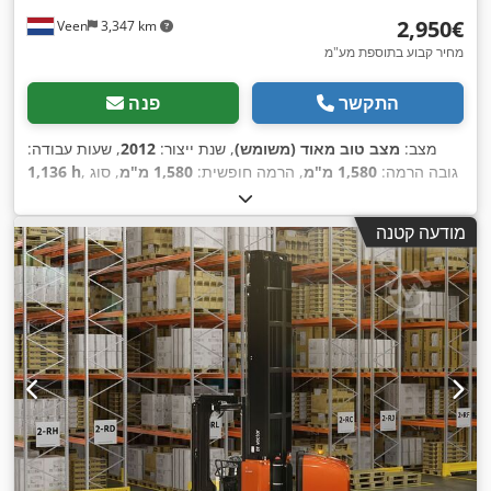
‏2,950 ‏€
Veen
3,347 km
מחיר קבוע בתוספת מע"מ
התקשר
פנה
מצב:
מצב טוב מאוד (משומש)
, שנת ייצור:
2012
, שעות עבודה:
, גובה הרמה:
1,580 מ"מ
, הרמה חופשית:
1,580 מ"מ
, סוג
1,136 h
דלק:
חשמלי
, אורך המזלג:
1,150 מ"מ
, גובה כולל:
1,860 מ"מ
,
,
צבע:
אחר
מודעה קטנה