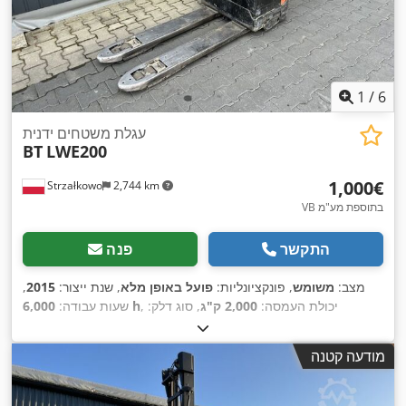
1
/
6
עגלת משטחים ידנית
BT
LWE200
‏1,000 ‏€
Strzałkowo
2,744 km
VB בתוספת מע"מ
התקשר
פנה
מצב:
משומש
, פונקציונליות:
פועל באופן מלא
, שנת ייצור:
2015
,
, יכולת העמסה:
2,000 ק"ג
, סוג דלק:
6,000 h
שעות עבודה:
,
Elektro
, סוג הנעה:
חשמלי
מודעה קטנה