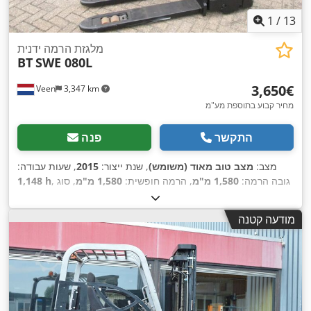
1
/
13
מלגזת הרמה ידנית
BT
SWE 080L
‏3,650 ‏€
Veen
3,347 km
מחיר קבוע בתוספת מע"מ
התקשר
פנה
מצב:
מצב טוב מאוד (משומש)
, שנת ייצור:
2015
, שעות עבודה:
, גובה הרמה:
1,580 מ"מ
, הרמה חופשית:
1,580 מ"מ
, סוג
1,148 h
דלק:
חשמלי
, אורך המזלג:
1,150 מ"מ
, גובה כולל:
1,860 מ"מ
,
,
צבע:
אחר
מודעה קטנה