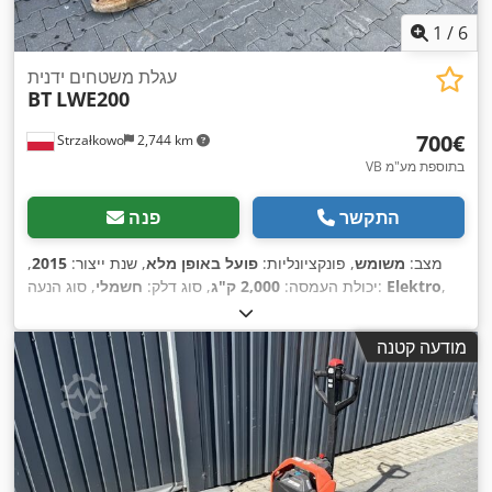
1
/
6
עגלת משטחים ידנית
BT
LWE200
‏700 ‏€
Strzałkowo
2,744 km
VB בתוספת מע"מ
התקשר
פנה
מצב:
משומש
, פונקציונליות:
פועל באופן מלא
, שנת ייצור:
2015
,
,
Elektro
, סוג הנעה:
יכולת העמסה:
2,000 ק"ג
, סוג דלק:
חשמלי
מודעה קטנה