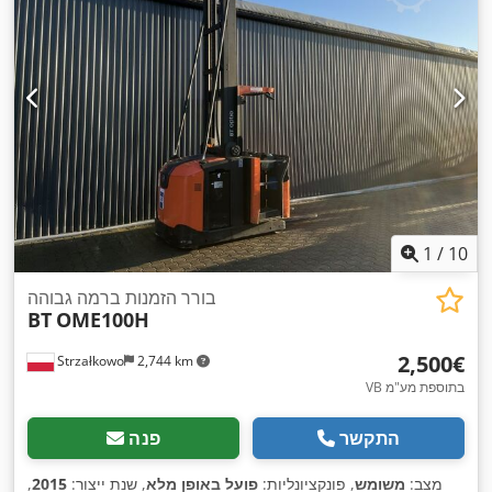
1
/
10
בורר הזמנות ברמה גבוהה
BT
OME100H
‏2,500 ‏€
Strzałkowo
2,744 km
VB בתוספת מע"מ
התקשר
פנה
מצב:
משומש
, פונקציונליות:
פועל באופן מלא
, שנת ייצור:
2015
,