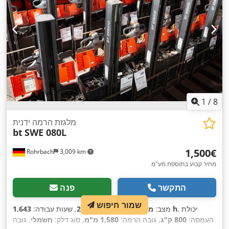
1
/
8
מלגזת הרמה ידנית
bt
SWE 080L
‏1,500 ‏€
Rohrbach
3,009 km
מחיר קבוע בתוספת מע"מ
התקשר
פנה
שמור חיפוש
, יכולת
1,643 h
מצב:
משומש
, שנת ייצור:
2013
, שעות עבודה:
העמסה:
800 ק"ג
, גובה הרמה:
1,580 מ"מ
, סוג דלק:
חשמלי
, גובה