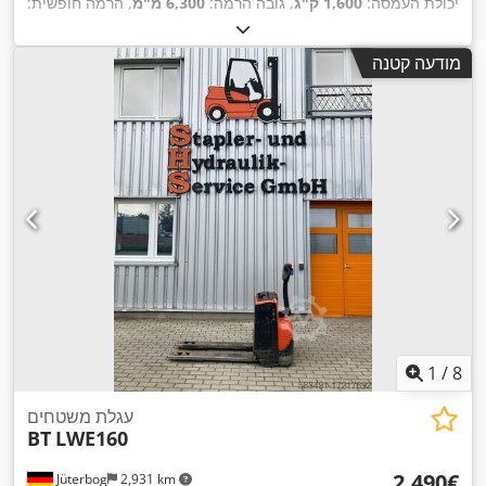
יכולת העמסה:
1,600 ק"ג
, גובה הרמה:
6,300 מ"מ
, הרמה חופשית:
3,300 מ"מ
, מרכז העומס:
600 מ"מ
, סוג דלק:
חשמלי
, סוג תורן:
,
טריפלקס
, ציוד:
היסט צד, היסטוריית שירות מלאה, תאורה
מודעה קטנה
1
/
8
עגלת משטחים
BT
LWE160
‏2,490 ‏€
Jüterbog
2,931 km