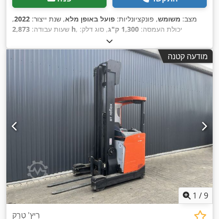
מצב:
משומש
, פונקציונליות:
פועל באופן מלא
, שנת ייצור:
2022
,
, יכולת העמסה:
1,300 ק"ג
, סוג דלק:
2,873 h
שעות עבודה:
,
Elektro
, סוג הנעה:
חשמלי
מודעה קטנה
1
/
9
רִיץ' טְרַק