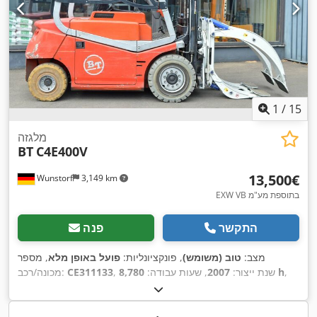
1
/
15
מלגזה
BT
C4E400V
‏13,500 ‏€
Wunstorf
3,149 km
EXW VB בתוספת מע"מ
התקשר
פנה
מצב:
טוב (משומש)
, פונקציונליות:
פועל באופן מלא
, מספר
,
8,780 h
, שנת ייצור:
2007
, שעות עבודה:
CE311133
מכונה/רכב:
יכולת העמסה:
4,000 ק"ג
, גובה הרמה:
5,000 מ"מ
, מרכז העומס:
500 מ"מ
, סוג דלק:
חשמלי
, סוג תורן:
טריפלקס
, גובה בנייה:
2,520
, סוג צמיג קדמי:
80 V
מ"מ
, קיבולת סוללה:
625 אה
, מתח סוללה: