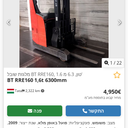
1
/
22
מלגזת שובל BT RRE160, 1.6 טון, 6.3 מ'
BT RRE160
1,6t 6300mm
‏4,950 ‏€
Tata
2,322 km
מחיר קבוע בתוספת מע"מ
התקשר
פנה
מצב:
משומש
, פונקציונליות:
פועל באופן מלא
, שנת ייצור:
2009
,