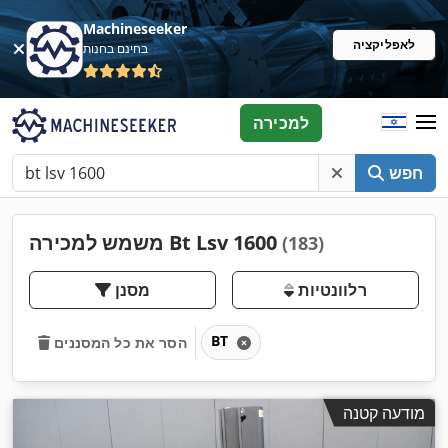
Machineseeker
לאפליקציה
בחינם בחנות
למכירה
חפש
משמש למכירה Bt Lsv 1600
(183)
רלוונטיות
מסנן
BT
הסר את כל המסננים
מודעה קטנה