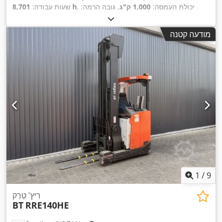
, יכולת העמסה:
1,000 ק"ג
, גובה הרמה:
8,701 h
שעות עבודה:
8,500 מ"מ
, סוג דלק:
חשמלי
, סוג תורן:
דוּפּלֶקס
, גובה בנייה:
4,902
,
Elektro
, סוג הנעה:
מ"מ
מודעה קטנה
1
/
9
רִיץ' טְרַק
BT
RRE140HE