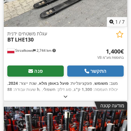
1
/
7
עגלת משטחים ידנית
BT
LHE130
‏1,400 ‏€
Strzałkowo
2,744 km
VB בתוספת מע"מ
התקשר
פנה
מצב:
משומש
, פונקציונליות:
פועל באופן מלא
, שנת ייצור:
2024
,
, יכולת העמסה:
1,300 ק"ג
, סוג דלק:
חשמלי
,
88 h
שעות עבודה:
,
Elektro
סוג הנעה:
מודעה קטנה