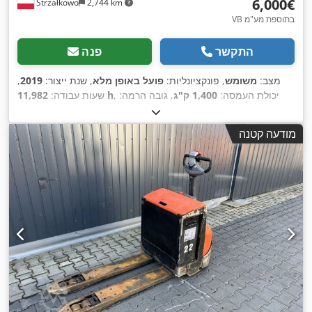
‏6,000 ‏€
Strzałkowo
2,744 km
VB בתוספת מע"מ
התקשר
פנה
מצב:
משומש
, פונקציונליות:
פועל באופן מלא
, שנת ייצור:
2019
,
, יכולת העמסה:
1,400 ק"ג
, גובה הרמה:
11,982 h
שעות עבודה:
8,000 מ"מ
, הרמה חופשית:
2,737 מ"מ
, סוג דלק:
חשמלי
, גובה
,
Elektro
, סוג הנעה:
בנייה:
3,221 מ"מ
מודעה קטנה