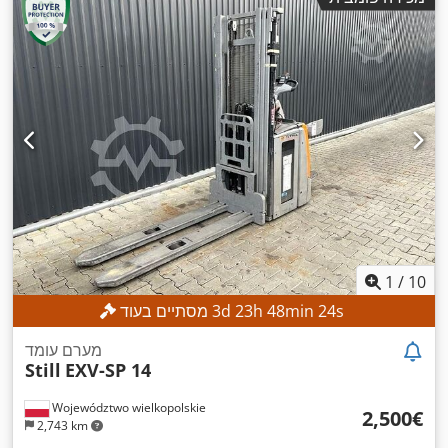
1
/
10
s
22
min
48
h
23
d
3
מסתיים בעוד
מערם עומד
Still
EXV-SP 14
Województwo wielkopolskie
‏2,500 ‏€
2,743 km