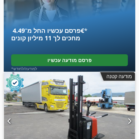
*
פרסם עכשיו החל מ־‏4.49 ‏€
מחכים לך
11 מיליון קונים
פרסם מודעה עכשיו
*למודעה/לחודש
מודעה קטנה