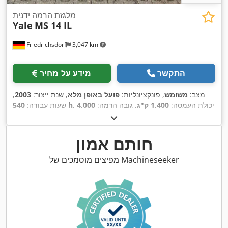
מלגזת הרמה ידנית
Yale
MS 14 IL
Friedrichsdorf
3,047 km
התקשר
מידע על מחיר
מצב:
משומש
, פונקציונליות:
פועל באופן מלא
, שנת ייצור:
2003
,
, יכולת העמסה:
1,400 ק"ג
, גובה הרמה:
4,000
540 h
שעות עבודה:
מ"מ
, הרמה חופשית:
1,350 מ"מ
, סוג דלק:
חשמלי
, סוג תורן:
טריפלקס
, גובה בנייה:
1,800 מ"מ
, אורך המזלג:
1,200 מ"מ
, משקל
, רוחב
Elektro
, סוג הנעה:
עצמי:
1,300 ק"ג
, אורך כולל:
785 מ"מ
חותם אמון
,
בנייה:
800 מ"מ
מפיצים מוסמכים של Machineseeker