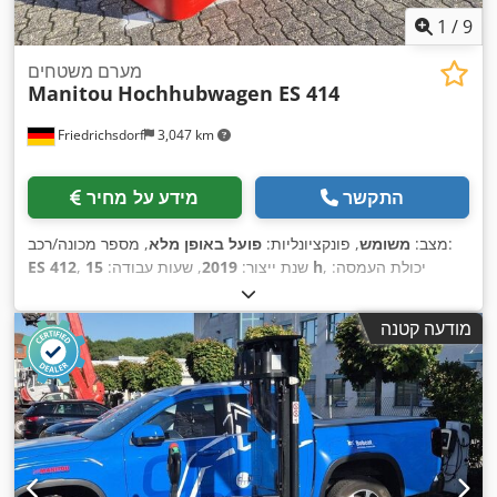
1
/
9
מערם משטחים
Manitou
Hochhubwagen ES 414
Friedrichsdorf
3,047 km
התקשר
מידע על מחיר
, מספר מכונה/רכב:
מצב:
משומש
, פונקציונליות:
פועל באופן מלא
, יכולת העמסה:
15 h
, שנת ייצור:
2019
, שעות עבודה:
ES 412
1,400 ק"ג
, גובה הרמה:
4,240 מ"מ
, הרמה חופשית:
1,470 מ"מ
,
סוג דלק:
חשמלי
, סוג תורן:
טריפלקס
, גובה בנייה:
1,960 מ"מ
, אורך
מודעה קטנה
המזלג:
1,150 מ"מ
, משקל עצמי:
874 ק"ג
, אורך כולל:
1,870 מ"מ
,
,
, רוחב בנייה:
800 מ"מ
Elektro
סוג הנעה: