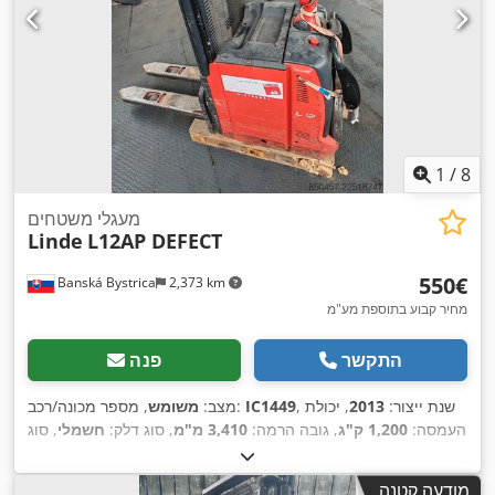
1
/
8
מעגלי משטחים
Linde
L12AP DEFECT
‏550 ‏€
Banská Bystrica
2,373 km
מחיר קבוע בתוספת מע"מ
התקשר
פנה
, שנת ייצור:
2013
, יכולת
IC1449
, מספר מכונה/רכב:
מצב:
משומש
העמסה:
1,200 ק"ג
, גובה הרמה:
3,410 מ"מ
, סוג דלק:
חשמלי
, סוג
,
תורן:
אחר
מודעה קטנה