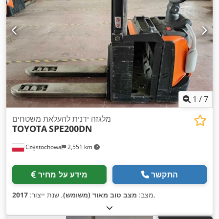
1
/
7
מלגזה ידנית להעלאת משטחים
TOYOTA
SPE200DN
Częstochowa
2,551 km
התקשר
מידע על מחיר
,
מצב:
מצב טוב מאוד (משומש)
, שנת ייצור:
2017