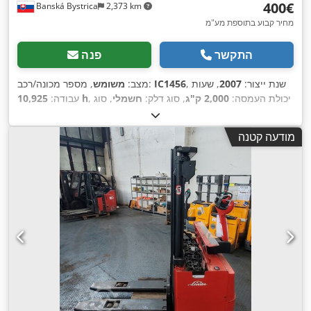
‏400 ‏€
Banská Bystrica
2,373 km
מחיר קבוע בתוספת מע"מ
התקשר
פנה
, שנת ייצור:
2007
, שעות
IC1456
, מספר מכונה/רכב:
מצב:
משומש
, יכולת העמסה:
2,000 ק"ג
, סוג דלק:
חשמלי
, סוג
10,925 h
עבודה:
,
תורן:
סימפלקס
מודעה קטנה