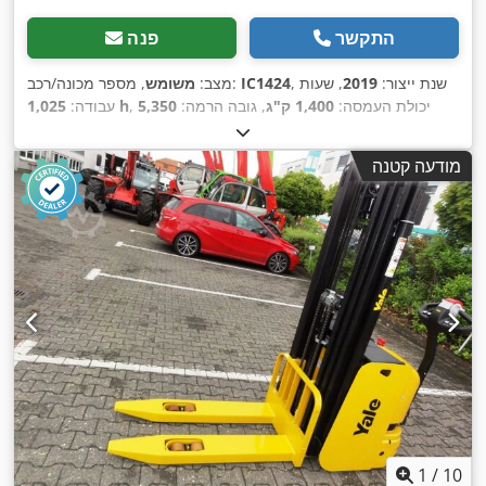
התקשר
פנה
, שנת ייצור:
2019
, שעות
IC1424
, מספר מכונה/רכב:
מצב:
משומש
, יכולת העמסה:
1,400 ק"ג
, גובה הרמה:
5,350
1,025 h
עבודה:
מ"מ
, סוג דלק:
חשמלי
, סוג תורן:
טריפלקס
, גובה בנייה:
2,250
,
מ"מ
מודעה קטנה
1
/
10