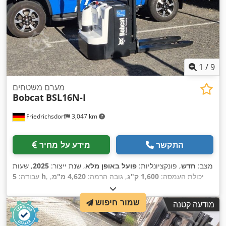
1
/
9
מערם משטחים
Bobcat
BSL16N-I
Friedrichsdorf
3,047 km
התקשר
מידע על מחיר
מצב:
חדש
, פונקציונליות:
פועל באופן מלא
, שנת ייצור:
2025
, שעות
, יכולת העמסה:
1,600 ק"ג
, גובה הרמה:
4,620 מ"מ
,
5 h
עבודה:
הרמה חופשית:
1,520 מ"מ
, סוג דלק:
חשמלי
, סוג תורן:
טריפלקס
,
גובה בנייה:
2,108 מ"מ
, אורך המזלג:
1,150 מ"מ
, משקל עצמי:
שמור חיפוש
מודעה קטנה
, רוחב בנייה:
Elektro
, סוג הנעה:
1,340 ק"ג
, אורך כולל:
1,964 מ"מ
,
820 מ"מ