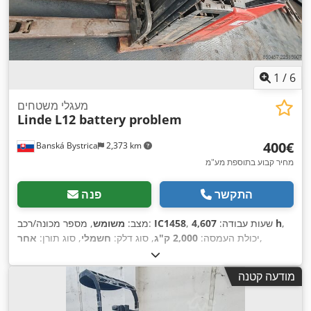
1
/
6
מעגלי משטחים
Linde
L12 battery problem
‏400 ‏€
Banská Bystrica
2,373 km
מחיר קבוע בתוספת מע"מ
התקשר
פנה
,
4,607 h
, שעות עבודה:
IC1458
, מספר מכונה/רכב:
מצב:
משומש
,
יכולת העמסה:
2,000 ק"ג
, סוג דלק:
חשמלי
, סוג תורן:
אחר
מודעה קטנה