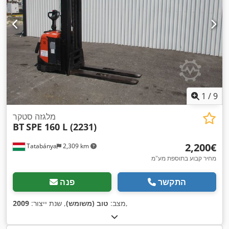
1
/
9
מלגזה סטקר
BT
SPE 160 L (2231)
‏2,200 ‏€
Tatabánya
2,309 km
מחיר קבוע בתוספת מע"מ
התקשר
פנה
,
מצב:
טוב (משומש)
, שנת ייצור:
2009