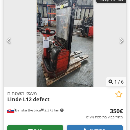
1
/
6
מעגלי משטחים
Linde
L12 defect
‏350 ‏€
Banská Bystrica
2,373 km
מחיר קבוע בתוספת מע"מ