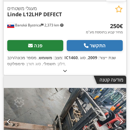
מעגלי משטחים
Linde
L12LHP DEFECT
‏250 ‏€
Banská Bystrica
2,373 km
מחיר קבוע בתוספת מע"מ
התקשר
פנה
, שנת ייצור:
2009
, סוג
IC1460
, מספר מכונה/רכב:
מצב:
משומש
,
דלק:
חשמלי
, סוג תורן:
סימפלקס
מודעה קטנה