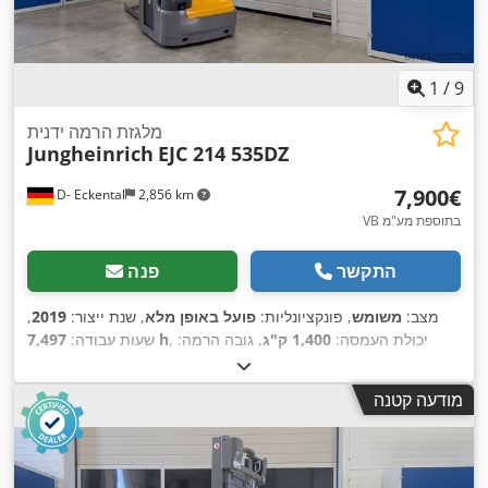
1
/
9
מלגזת הרמה ידנית
Jungheinrich
EJC 214 535DZ
‏7,900 ‏€
D- Eckental
2,856 km
VB בתוספת מע"מ
התקשר
פנה
מצב:
משומש
, פונקציונליות:
פועל באופן מלא
, שנת ייצור:
2019
,
, יכולת העמסה:
1,400 ק"ג
, גובה הרמה:
7,497 h
שעות עבודה:
5,350 מ"מ
, הרמה חופשית:
1,870 מ"מ
, סוג דלק:
חשמלי
, סוג
תורן:
טריפלקס
, גובה בנייה:
2,250 מ"מ
, אורך המזלג:
1,150 מ"מ
,
מודעה קטנה
, סוג הנעה:
משקל עצמי:
1,351 ק"ג
, אורך כולל:
2,050 מ"מ
,
, רוחב בנייה:
800 מ"מ
Elektro