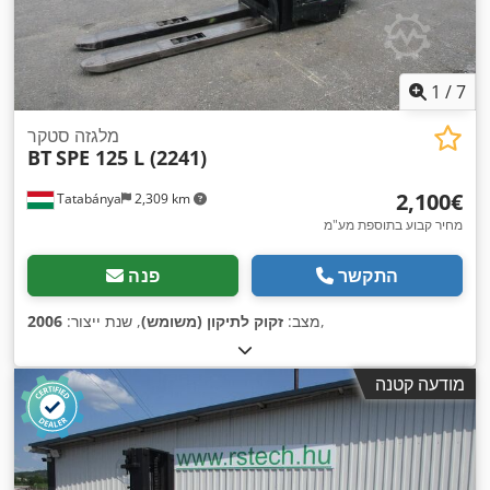
1
/
7
מלגזה סטקר
BT
SPE 125 L (2241)
‏2,100 ‏€
Tatabánya
2,309 km
מחיר קבוע בתוספת מע"מ
התקשר
פנה
,
מצב:
זקוק לתיקון (משומש)
, שנת ייצור:
2006
מודעה קטנה