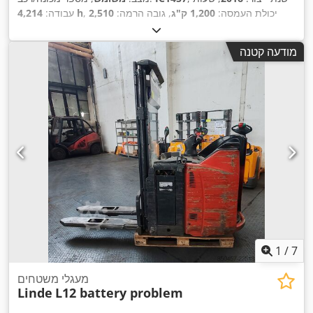
, יכולת העמסה:
1,200 ק"ג
, גובה הרמה:
2,510
4,214 h
עבודה:
,
מ"מ
, סוג דלק:
חשמלי
, סוג תורן:
דוּפּלֶקס
מודעה קטנה
1
/
7
מעגלי משטחים
Linde
L12 battery problem