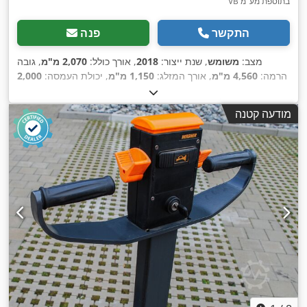
VB בתוספת מע"מ
התקשר
פנה
מצב:
משומש
, שנת ייצור:
2018
, אורך כולל:
2,070 מ"מ
, גובה
הרמה:
4,560 מ"מ
, אורך המזלג:
1,150 מ"מ
, יכולת העמסה:
2,000
,
ק"ג
מודעה קטנה