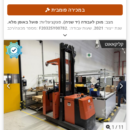
במכירה פומבית
מצב:
מוכן לעבודה (יד שניה)
, פונקציונליות:
פועל באופן מלא
,
, שנת ייצור:
2021
, שעות עבודה:
F20325Y00782
מספר מכונה/רכב:
, יכולת העמסה:
1,400 ק"ג
, גובה הרמה:
4,802 מ"מ
,
2,044 h
,
הרמה חופשית:
1,545 מ"מ
, סוג דלק:
חשמלי
, סוג תורן:
טריפלקס
קליקאאוט
1
/
11