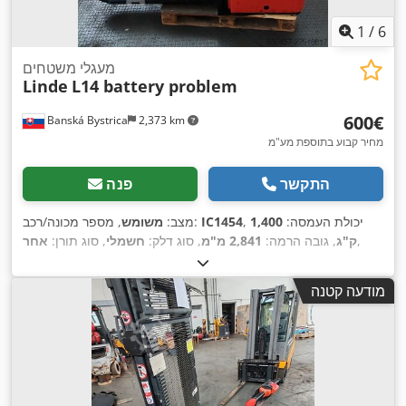
1
/
6
מעגלי משטחים
Linde
L14 battery problem
‏600 ‏€
Banská Bystrica
2,373 km
מחיר קבוע בתוספת מע"מ
התקשר
פנה
, יכולת העמסה:
1,400
IC1454
, מספר מכונה/רכב:
מצב:
משומש
,
ק"ג
, גובה הרמה:
2,841 מ"מ
, סוג דלק:
חשמלי
, סוג תורן:
אחר
מודעה קטנה