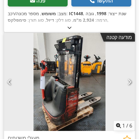
התקשר
פנה
, שנת ייצור:
1998
, גובה
IC1448
, מספר מכונה/רכב:
מצב:
משומש
,
הרמה:
2,924 מ"מ
, סוג דלק:
דיזל
, סוג תורן:
סימפלקס
מודעה קטנה
1
/
6
מעגלי משטחים