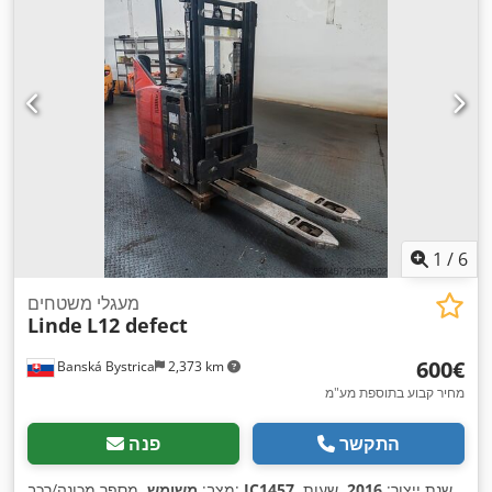
1
/
6
מעגלי משטחים
Linde
L12 defect
‏600 ‏€
Banská Bystrica
2,373 km
מחיר קבוע בתוספת מע"מ
התקשר
פנה
, שנת ייצור:
2016
, שעות
IC1457
, מספר מכונה/רכב:
מצב:
משומש