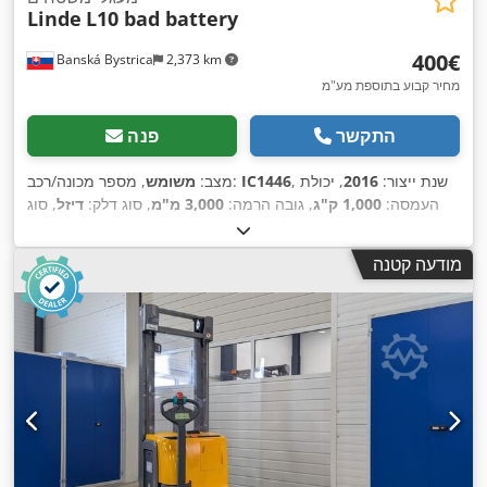
Linde
L10 bad battery
‏400 ‏€
Banská Bystrica
2,373 km
מחיר קבוע בתוספת מע"מ
התקשר
פנה
, שנת ייצור:
2016
, יכולת
IC1446
, מספר מכונה/רכב:
מצב:
משומש
העמסה:
1,000 ק"ג
, גובה הרמה:
3,000 מ"מ
, סוג דלק:
דיזל
, סוג
,
תורן:
סימפלקס
מודעה קטנה