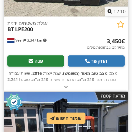
1
/
10
עגלת משטחים ידנית
BT
LPE200
‏3,450 ‏€
Veen
3,347 km
מחיר קבוע בתוספת מע"מ
התקשר
פנה
מצב:
מצב טוב מאוד (משומש)
, שנת ייצור:
2016
, שעות עבודה:
, גובה הרמה:
210 מ"מ
, הרמה חופשית:
210 מ"מ
, סוג
2,241 h
דלק:
חשמלי
, אורך המזלג:
1,150 מ"מ
, רוחב מזלג:
550 מ"מ
, גובה
,
כולל:
1,300 מ"מ
, צבע:
אחר
מודעה קטנה
שמור חיפוש