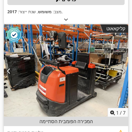
,
מצב:
משומש
, שנת ייצור:
2017
קליקאאוט
1
/
7
המכירה הפומבית הסתיימה