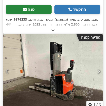
התקשר
פנה
מצב:
מצב טוב מאוד (משומש)
, מספר מכונה/רכב:
6876233
, שנת
, גובה הרמה:
2,500 מ"מ
, הרמה
444 h
ייצור:
2022
, שעות עבודה:
חופשית:
1,360 מ"מ
, סוג דלק:
חשמלי
, סוג תורן:
דוּפּלֶקס
, קיבולת
,
סוללה:
210 אה
, אורך המזלג:
1,200 מ"מ
מודעה קטנה
1
/
6