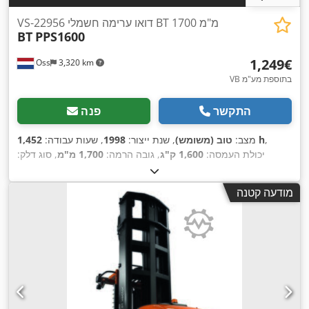
VS-22956 דואו ערימה חשמלי BT 1700 מ"מ
BT
PPS1600
‏1,249 ‏€
Oss
3,320 km
VB בתוספת מע"מ
התקשר
פנה
,
1,452 h
מצב:
טוב (משומש)
, שנת ייצור:
1998
, שעות עבודה:
יכולת העמסה:
1,600 ק"ג
, גובה הרמה:
1,700 מ"מ
, סוג דלק:
חשמלי
, סוג תורן:
דוּפּלֶקס
, משקל עצמי:
850 ק"ג
, קילומטראז':
,
1,452 ק"מ
מודעה קטנה