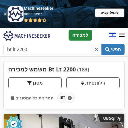
Machineseeker
לאפליקציה
בחינם בחנות
למכירה
חפש
משמש למכירה Bt Lt 2200
(183)
רלוונטיות
מסנן
BT
הסר את כל המסננים
קליקאאוט