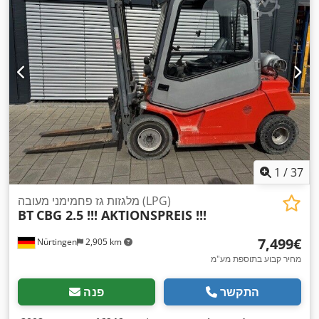
1
/
37
מלגזות גז פחמימני מעובה (LPG)
BT
CBG 2.5 !!! AKTIONSPREIS !!!
‏7,499 ‏€
Nürtingen
2,905 km
מחיר קבוע בתוספת מע"מ
התקשר
פנה