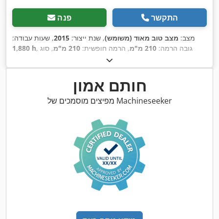
התקשר
פנה
מצב:
מצב טוב מאוד (משומש)
, שנת ייצור:
2015
, שעות עבודה:
, גובה הרמה:
210 מ"מ
, הרמה חופשית:
210 מ"מ
, סוג
1,880 h
דלק:
חשמלי
, אורך המזלג:
2,000 מ"מ
, רוחב מזלג:
550 מ"מ
, גובה
,
כולל:
1,300 מ"מ
, צבע:
אחר
חותם אמון
מפיצים מוסמכים של Machineseeker