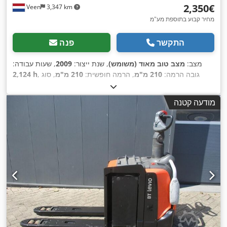
‏2,350 ‏€
Veen
3,347 km
מחיר קבוע בתוספת מע"מ
התקשר
פנה
מצב:
מצב טוב מאוד (משומש)
, שנת ייצור:
2009
, שעות עבודה:
, גובה הרמה:
210 מ"מ
, הרמה חופשית:
210 מ"מ
, סוג
2,124 h
דלק:
חשמלי
, אורך המזלג:
2,350 מ"מ
, רוחב מזלג:
550 מ"מ
, גובה
,
כולל:
1,300 מ"מ
, צבע:
אחר
מודעה קטנה