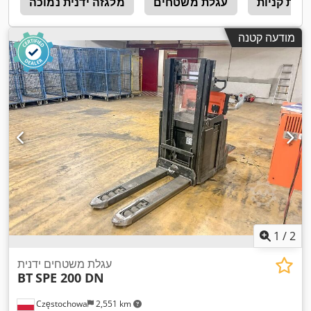
גלת קניות
עגלת משטחים
מלגזה ידנית נמוכה
ח
מודעה קטנה
1
/
2
עגלת משטחים ידנית
BT
SPE 200 DN
Częstochowa
2,551 km