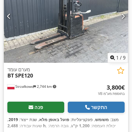
1
/
9
מערם עומד
BT
SPE120
‏3,800 ‏€
Strzałkowo
2,744 km
VB בתוספת מע"מ
התקשר
פנה
מצב:
משומש
, פונקציונליות:
פועל באופן מלא
, שנת ייצור:
2019
,
, יכולת העמסה:
1,200 ק"ג
, גובה הרמה:
2,488 h
שעות עבודה:
4,500 מ"מ
, הרמה חופשית:
17,674 מ"מ
, סוג דלק:
חשמלי
, סוג