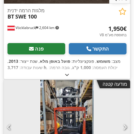
מלגזת הרמה ידנית
BT
SWE 100
‏1,950 ‏€
Vöcklabruck
2,604 km
VB בתוספת מע"מ
התקשר
פנה
מצב:
משומש
, פונקציונליות:
פועל באופן מלא
, שנת ייצור:
2013
,
, יכולת העמסה:
1,000 ק"ג
, גובה הרמה:
3,717 h
שעות עבודה:
2,700 מ"מ
, סוג דלק:
חשמלי
, סוג תורן:
דוּפּלֶקס
, גובה בנייה:
1,850
,
Elektro
, סוג הנעה:
מ"מ
, אורך המזלג:
1,150 מ"מ
מודעה קטנה