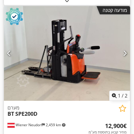
,
Elektro
, סוג הנעה:
תורן:
טריפלקס
, גובה בנייה:
2,112 מ"מ
מודעה קטנה
1
/
2
מערם
BT
SPE200D
‏12,900 ‏€
Wiener Neudorf
2,459 km
מחיר קבוע בתוספת מע"מ