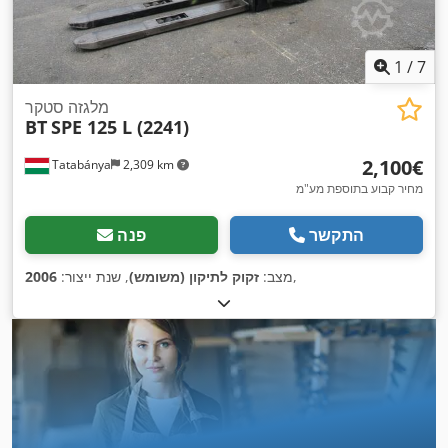
1
/
7
מלגזה סטקר
BT
SPE 125 L (2241)
‏2,100 ‏€
Tatabánya
2,309 km
מחיר קבוע בתוספת מע"מ
התקשר
פנה
,
מצב:
זקוק לתיקון (משומש)
, שנת ייצור:
2006