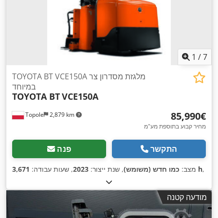
1
/
7
TOYOTA BT VCE150A מלגזת מסדרון צר
במיוחד
TOYOTA BT
VCE150A
‏85,990 ‏€
Topole
2,879 km
מחיר קבוע בתוספת מע"מ
התקשר
פנה
,
3,671 h
מצב:
כמו חדש (משומש)
, שנת ייצור:
2023
, שעות עבודה:
מודעה קטנה