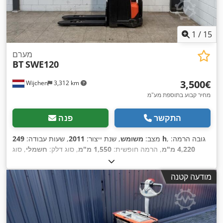
1
/
15
מערם
BT
SWE120
‏3,500 ‏€
Wijchen
3,312 km
מחיר קבוע בתוספת מע"מ
התקשר
פנה
, גובה הרמה:
249 h
מצב:
משומש
, שנת ייצור:
2011
, שעות עבודה:
4,220 מ"מ
, הרמה חופשית:
1,550 מ"מ
, סוג דלק:
חשמלי
, סוג
תורן:
טריפלקס
, אורך המזלג:
1,140 מ"מ
, גובה כולל:
1,980 מ"מ
,
,
אורך כולל:
2,090 מ"מ
, רוחב כולל:
770 מ"מ
, צבע:
שחור
מודעה קטנה