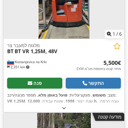
1
/
6
מלגזה למעבר צר
BT
BT VR 1,25M, 48V
‏5,500 ‏€
Kostanjevica na Krki
2,351 km
EXW מחיר קבוע בתוספת מע"מ
התקשר
פנה
, מספר מכונה/רכב:
מצב:
משומש
, פונקציונליות:
פועל באופן מלא
, גובה הרמה:
12,000 h
, שנת ייצור:
1998
, שעות עבודה:
VR 1,25M
7,000 מ"מ
, משקל עצמי:
1,075 ק"ג
, גובה כולל:
7,000 מ"מ
, ציוד:
היסט צד, היסטוריית שירות מלאה, קְלָפוֹת מַזְלֵג (forks for
מודעה קטנה
pallets)
,