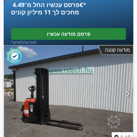
*
פרסם עכשיו החל מ־‏4.49 ‏€
מחכים לך
11 מיליון קונים
פרסם מודעה עכשיו
*למודעה/לחודש
מודעה קטנה