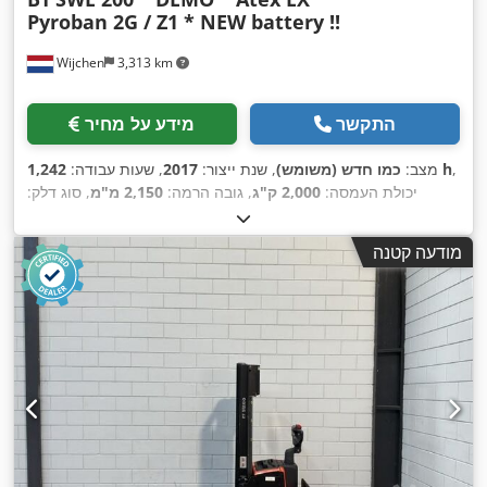
Pyroban 2G / Z1 * NEW battery !!
Wijchen
3,313 km
התקשר
מידע על מחיר
,
1,242 h
מצב:
כמו חדש (משומש)
, שנת ייצור:
2017
, שעות עבודה:
יכולת העמסה:
2,000 ק"ג
, גובה הרמה:
2,150 מ"מ
, סוג דלק:
,
חשמלי
, סוג תורן:
דוּפּלֶקס
, גובה בנייה:
1,750 מ"מ
מודעה קטנה