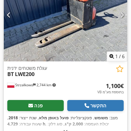
1
/
6
עגלת משטחים ידנית
BT
LWE200
‏1,100 ‏€
Strzałkowo
2,744 km
VB בתוספת מע"מ
התקשר
פנה
מצב:
משומש
, פונקציונליות:
פועל באופן מלא
, שנת ייצור:
2018
,
, יכולת העמסה:
2,000 ק"ג
, סוג דלק:
4,729 h
שעות עבודה:
,
Elektro
, סוג הנעה:
חשמלי