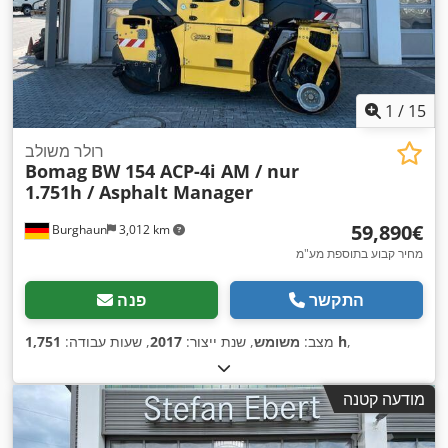
1
/
15
רולר משולב
Bomag
BW 154 ACP-4i AM / nur
1.751h / Asphalt Manager
‏59,890 ‏€
Burghaun
3,012 km
מחיר קבוע בתוספת מע"מ
התקשר
פנה
,
1,751 h
מצב:
משומש
, שנת ייצור:
2017
, שעות עבודה:
מודעה קטנה