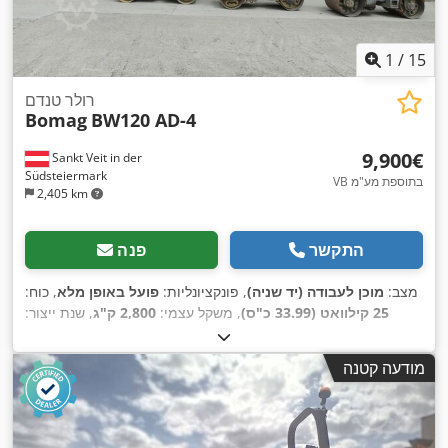
1
/
15
רולר טנדם
Bomag
BW120 AD-4
‏9,900 ‏€
Sankt Veit in der
Südsteiermark
VB בתוספת מע"מ
2,405 km
התקשר
פנה
מצב:
מוכן לעבודה (יד שניה)
, פונקציונליות:
פועל באופן מלא
, כוח:
25 קילוואט (33.99 כ"ס)
, משקל עצמי:
2,800 ק"ג
, שנת ייצור:
,
2,950 h
2007
, שעות עבודה:
מודעה קטנה