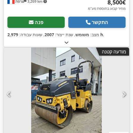
‏8,500 ‏€
3,269 km
צרפת
מחיר קבוע בתוספת מע"מ
התקשר
פנה
,
2,979 h
מצב:
משומש
, שנת ייצור:
2007
, שעות עבודה:
מודעה קטנה