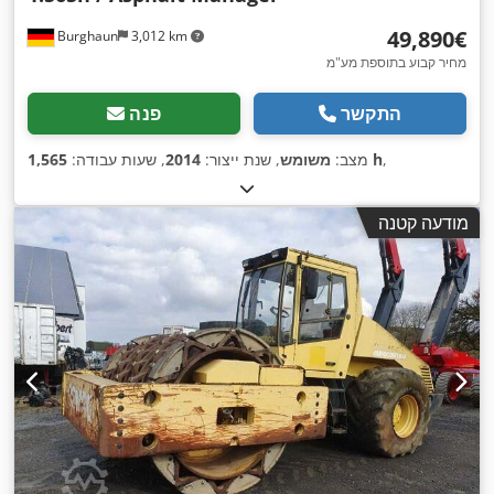
‏49,890 ‏€
Burghaun
3,012 km
מחיר קבוע בתוספת מע"מ
התקשר
פנה
,
1,565 h
מצב:
משומש
, שנת ייצור:
2014
, שעות עבודה:
מודעה קטנה