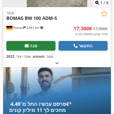
1
/
8
אחר
BOMAG
BW 100 ADM-5
‏17,300 ‏€
Passau
2,661 km
‏17,900 ‏€
מחיר קבוע בתוספת מע"מ
התקשר
פנה
,
מצב:
משומש
, שנת ייצור:
2022
*
פרסם עכשיו החל מ־‏4.49 ‏€
מחכים לך
11 מיליון קונים