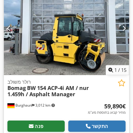
1
/
15
רולר משולב
Bomag
BW 154 ACP-4i AM / nur
1.459h / Asphalt Manager
‏59,890 ‏€
Burghaun
3,012 km
מחיר קבוע בתוספת מע"מ
התקשר
פנה