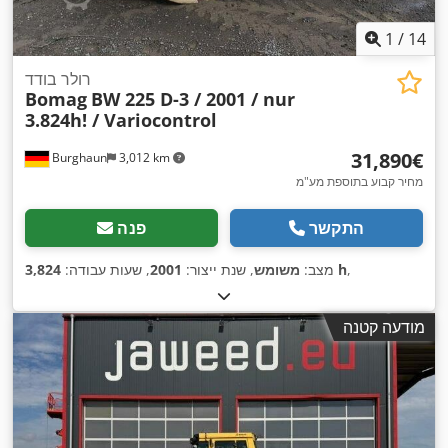
1
/
14
רולר בודד
Bomag
BW 225 D-3 / 2001 / nur
3.824h! / Variocontrol
‏31,890 ‏€
Burghaun
3,012 km
מחיר קבוע בתוספת מע"מ
התקשר
פנה
,
3,824 h
מצב:
משומש
, שנת ייצור:
2001
, שעות עבודה:
מודעה קטנה