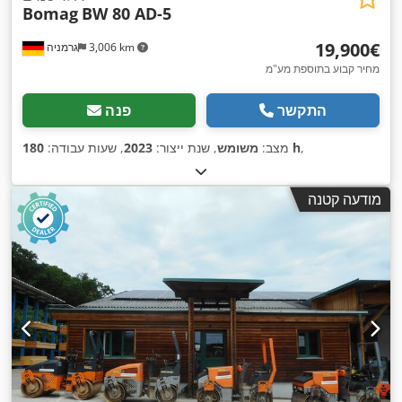
Bomag
BW 80 AD-5
‏19,900 ‏€
3,006 km
גרמניה
מחיר קבוע בתוספת מע"מ
התקשר
פנה
,
180 h
מצב:
משומש
, שנת ייצור:
2023
, שעות עבודה:
מודעה קטנה