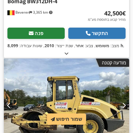
Bomag
BW312DH-4
‏42,500 ‏€
Beveren
3,365 km
מחיר קבוע בתוספת מע"מ
התקשר
פנה
,
8,099 h
מצב:
משומש
, צבע:
אחר
, שנת ייצור:
2010
, שעות עבודה:
מודעה קטנה
שמור חיפוש