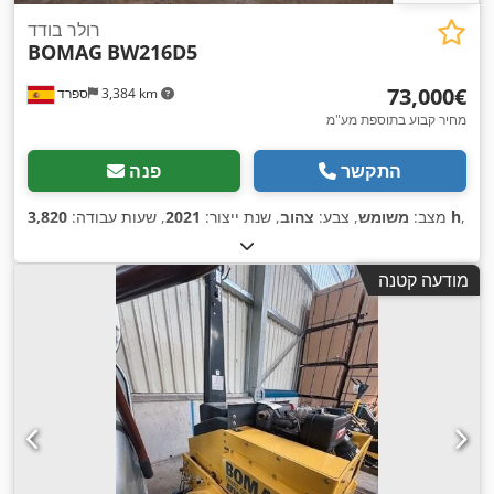
רולר בודד
BOMAG
BW216D5
‏73,000 ‏€
3,384 km
ספרד
מחיר קבוע בתוספת מע"מ
התקשר
פנה
,
3,820 h
מצב:
משומש
, צבע:
צהוב
, שנת ייצור:
2021
, שעות עבודה:
מודעה קטנה