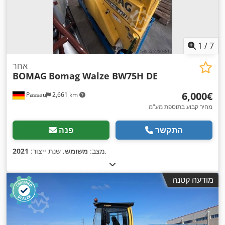
1
/
7
אחר
BOMAG
Bomag Walze BW75H DE
‏6,000 ‏€
Passau
2,661 km
מחיר קבוע בתוספת מע"מ
התקשר
פנה
,
מצב:
משומש
, שנת ייצור:
2021
מודעה קטנה