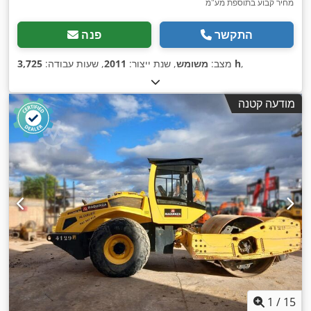
מחיר קבוע בתוספת מע"מ
התקשר
פנה
,
3,725 h
מצב:
משומש
, שנת ייצור:
2011
, שעות עבודה:
מודעה קטנה
1
/
15