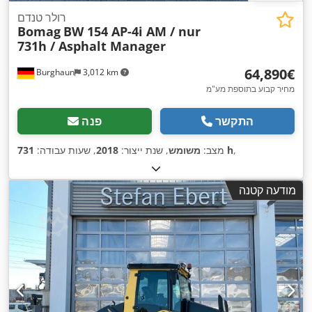
רולר טנדם
Bomag
BW 154 AP-4i AM / nur
731h / Asphalt Manager
‏64,890 ‏€
Burghaun
3,012 km
מחיר קבוע בתוספת מע"מ
התקשר
פנה
,
731 h
מצב:
משומש
, שנת ייצור:
2018
, שעות עבודה:
מודעה קטנה