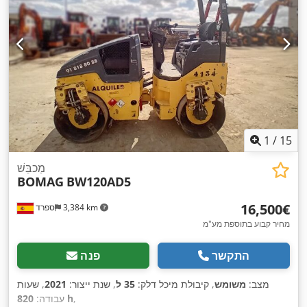
1
/
15
מַכבֵּשׁ
BOMAG
BW120AD5
‏16,500 ‏€
3,384 km
ספרד
מחיר קבוע בתוספת מע"מ
התקשר
פנה
מצב:
משומש
, קיבולת מיכל דלק:
35 ל
, שנת ייצור:
2021
, שעות
,
820 h
עבודה: