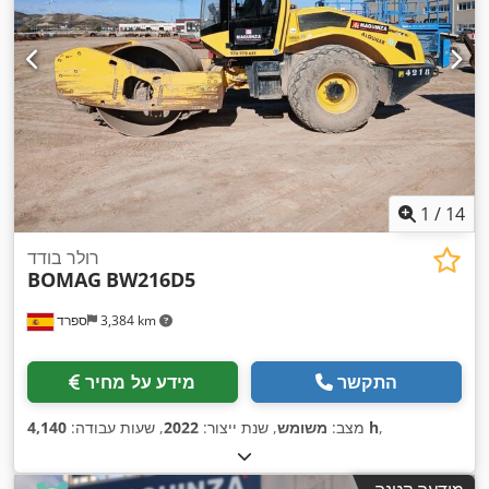
1
/
14
רולר בודד
BOMAG
BW216D5
3,384 km
ספרד
התקשר
מידע על מחיר
,
4,140 h
מצב:
משומש
, שנת ייצור:
2022
, שעות עבודה: