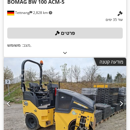
BOMAG
BW 100 ACM-5
Tettnang
2,828 km
עוד 35 ימים
פרטים
,
מצב:
משומש
מודעה קטנה