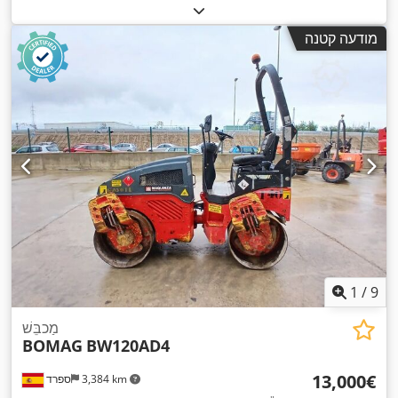
מודעה קטנה
1
/
9
מַכבֵּשׁ
BOMAG
BW120AD4
‏13,000 ‏€
3,384 km
ספרד