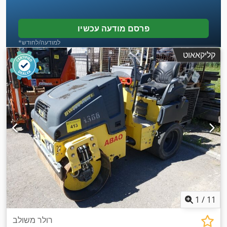
פרסם מודעה עכשיו
*למודעה/לחודש
קליקאאוט
1
/
11
רולר משולב