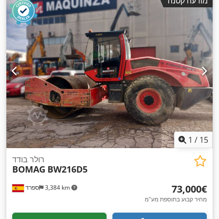
מודעה קטנה
1
/
15
רולר בודד
BOMAG
BW216D5
‏73,000 ‏€
3,384 km
ספרד
מחיר קבוע בתוספת מע"מ