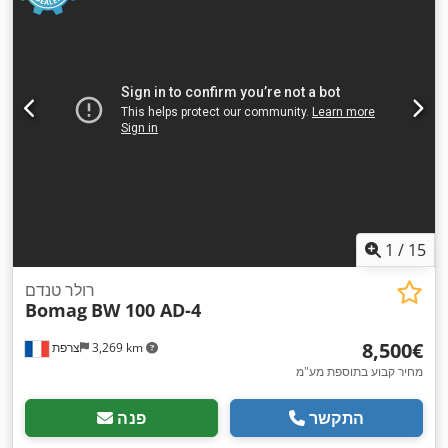
1
/
15
רולר טנדם
Bomag
BW 100 AD-4
‏8,500 ‏€
3,269 km
צרפת
מחיר קבוע בתוספת מע"מ
התקשר
פנה