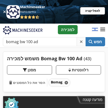
Machineseeker
לאפליקציה
בחינם בחנות
למכירה
חפש
משמש למכירה Bomag Bw 100 Ad
(43)
רלוונטיות
מסנן
Bomag
הסר את כל המסננים
מודעה קטנה