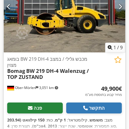
1
/
9
בומאג BW 219 DH-4 מכבש גלילי / במצב
מצוין
Bomag
BW 219 DH-4 Walenzug /
TOP ZUSTAND
‏49,900 ‏€
Ober-Mörlen
3,051 km
מחיר קבוע בתוספת מע"מ
התקשר
פנה
מצב:
משומש
, קילומטראז':
1 ק"מ
, כוח:
150 קילוואט (203.94
,
, סוג תמסורת:
אוטומטי
, שנת ייצור:
2013
4x4
כ"ס)
, תצורת סרן: