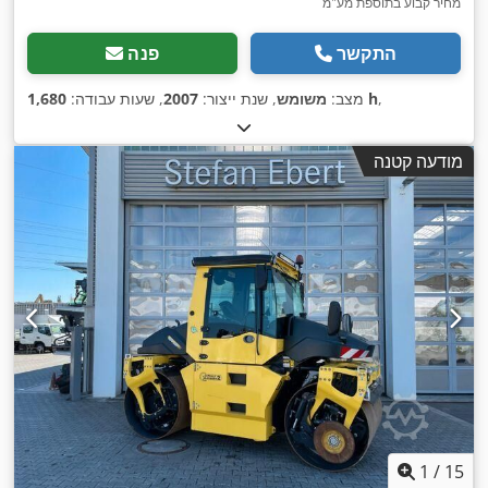
מחיר קבוע בתוספת מע"מ
התקשר
פנה
,
1,680 h
מצב:
משומש
, שנת ייצור:
2007
, שעות עבודה:
מודעה קטנה
1
/
15