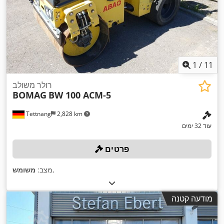
1
/
11
רולר משולב
BOMAG
BW 100 ACM-5
Tettnang
2,828 km
עוד 32 ימים
פרטים
,
מצב:
משומש
מודעה קטנה