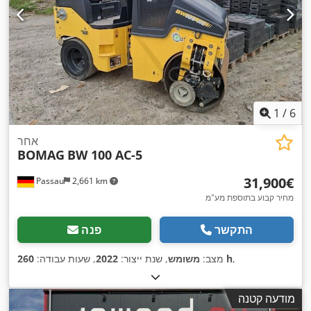
1
/
6
אחר
BOMAG
BW 100 AC-5
‏31,900 ‏€
Passau
2,661 km
מחיר קבוע בתוספת מע"מ
התקשר
פנה
,
260 h
מצב:
משומש
, שנת ייצור:
2022
, שעות עבודה:
מודעה קטנה