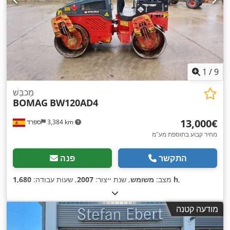
1
/
9
מַכבֵּשׁ
BOMAG
BW120AD4
‏13,000 ‏€
3,384 km
ספרד
מחיר קבוע בתוספת מע"מ
התקשר
פנה
,
1,680 h
מצב:
משומש
, שנת ייצור:
2007
, שעות עבודה:
מודעה קטנה