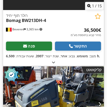
1
/
15
רולר תוף יחיד
Bomag
BW213DH-4
‏36,500 ‏€
Beveren
3,365 km
מחיר קבוע בתוספת מע"מ
התקשר
פנה
,
6,500 h
מצב:
משומש
, צבע:
אחר
, שנת ייצור:
2007
, שעות עבודה:
קליקאאוט