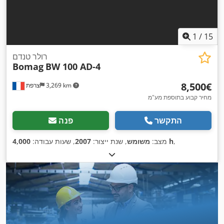
1
/
15
רולר טנדם
Bomag
BW 100 AD-4
‏8,500 ‏€
3,269 km
צרפת
מחיר קבוע בתוספת מע"מ
התקשר
פנה
,
4,000 h
מצב:
משומש
, שנת ייצור:
2007
, שעות עבודה: