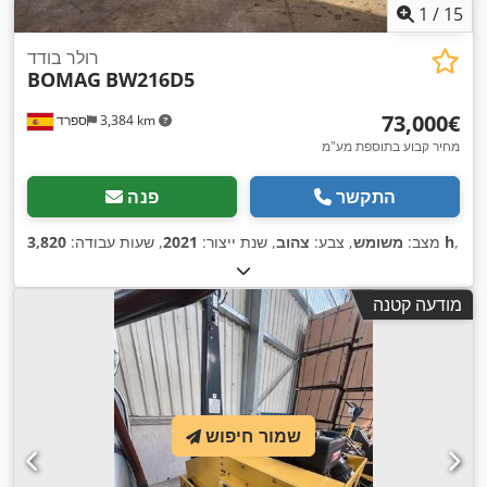
1
/
15
רולר בודד
BOMAG
BW216D5
‏73,000 ‏€
3,384 km
ספרד
מחיר קבוע בתוספת מע"מ
התקשר
פנה
,
3,820 h
מצב:
משומש
, צבע:
צהוב
, שנת ייצור:
2021
, שעות עבודה:
מודעה קטנה
שמור חיפוש