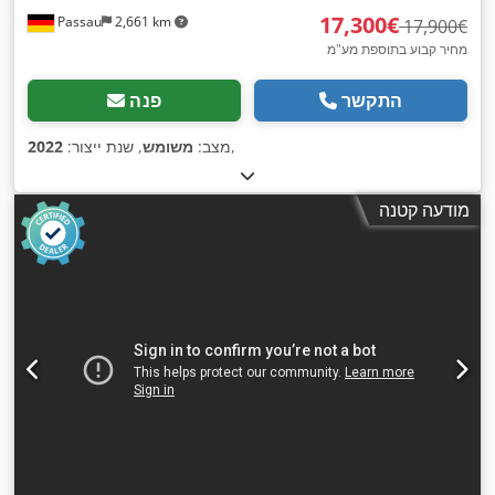
‏17,300 ‏€
Passau
2,661 km
‏17,900 ‏€
מחיר קבוע בתוספת מע"מ
התקשר
פנה
,
מצב:
משומש
, שנת ייצור:
2022
מודעה קטנה