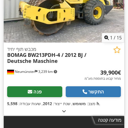
1
/
15
מכבש תוף יחיד
BOMAG
BW213PDH-4 / 2012 BJ /
Deutsche Maschine
‏39,900 ‏€
Neumünster
3,239 km
מחיר קבוע בתוספת מע"מ
התקשר
פנה
,
5,598 h
מצב:
משומש
, שנת ייצור:
2012
, שעות עבודה:
מודעה קטנה