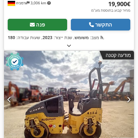
‏19,900 ‏€
3,006 km
גרמניה
מחיר קבוע בתוספת מע"מ
התקשר
פנה
,
180 h
מצב:
משומש
, שנת ייצור:
2023
, שעות עבודה:
מודעה קטנה