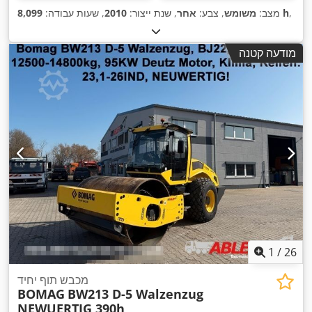
,
8,099 h
מצב:
משומש
, צבע:
אחר
, שנת ייצור:
2010
, שעות עבודה:
מודעה קטנה
1
/
26
מכבש תוף יחיד
BOMAG
BW213 D-5 Walzenzug
NEWUERTIG 390h