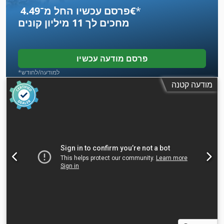
*
פרסם עכשיו החל מ־‏4.49 ‏€
מחכים לך
11 מיליון קונים
פרסם מודעה עכשיו
*למודעה/לחודש
מודעה קטנה