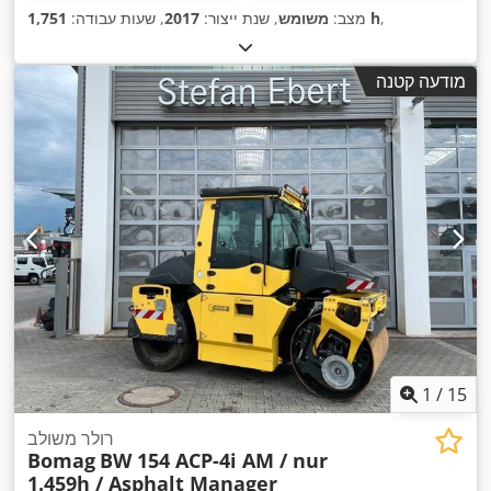
,
1,751 h
מצב:
משומש
, שנת ייצור:
2017
, שעות עבודה:
מודעה קטנה
1
/
15
רולר משולב
Bomag
BW 154 ACP-4i AM / nur
1.459h / Asphalt Manager