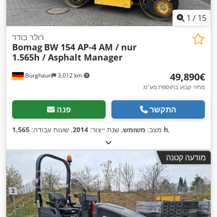
1
/
15
רולר בודד
Bomag
BW 154 AP-4 AM / nur
1.565h / Asphalt Manager
‏49,890 ‏€
Burghaun
3,012 km
מחיר קבוע בתוספת מע"מ
התקשר
פנה
,
1,565 h
מצב:
משומש
, שנת ייצור:
2014
, שעות עבודה:
מודעה קטנה