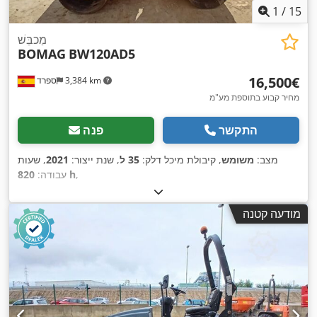
1
/
15
מַכבֵּשׁ
BOMAG
BW120AD5
‏16,500 ‏€
3,384 km
ספרד
מחיר קבוע בתוספת מע"מ
התקשר
פנה
מצב:
משומש
, קיבולת מיכל דלק:
35 ל
, שנת ייצור:
2021
, שעות
,
820 h
עבודה:
מודעה קטנה