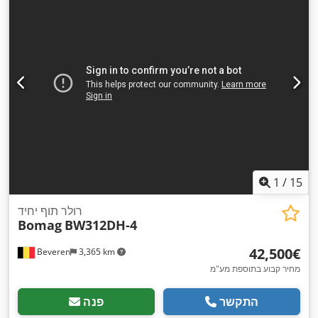
1
/
15
רולר תוף יחיד
Bomag
BW312DH-4
‏42,500 ‏€
Beveren
3,365 km
מחיר קבוע בתוספת מע"מ
התקשר
פנה