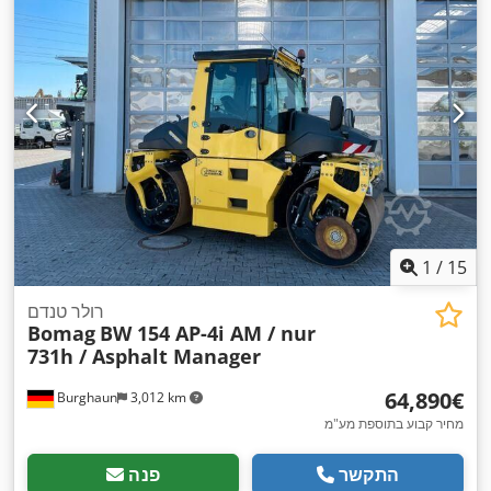
1
/
15
רולר טנדם
Bomag
BW 154 AP-4i AM / nur
731h / Asphalt Manager
‏64,890 ‏€
Burghaun
3,012 km
מחיר קבוע בתוספת מע"מ
התקשר
פנה