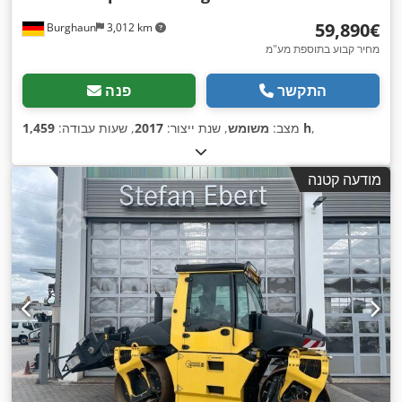
‏59,890 ‏€
Burghaun
3,012 km
מחיר קבוע בתוספת מע"מ
התקשר
פנה
,
1,459 h
מצב:
משומש
, שנת ייצור:
2017
, שעות עבודה:
מודעה קטנה