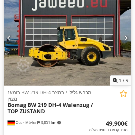
1
/
9
בומאג BW 219 DH-4 מכבש גלילי / במצב
מצוין
Bomag
BW 219 DH-4 Walenzug /
TOP ZUSTAND
‏49,900 ‏€
Ober-Mörlen
3,051 km
מחיר קבוע בתוספת מע"מ