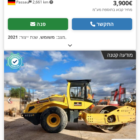
‏3,900 ‏€
Passau
2,661 km
מחיר קבוע בתוספת מע"מ
התקשר
פנה
,
מצב:
משומש
, שנת ייצור:
2021
מודעה קטנה