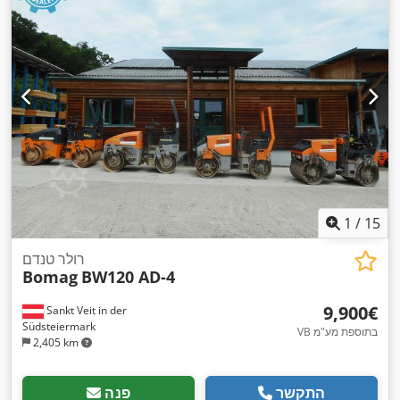
1
/
15
רולר טנדם
Bomag
BW120 AD-4
‏9,900 ‏€
Sankt Veit in der
Südsteiermark
VB בתוספת מע"מ
2,405 km
התקשר
פנה