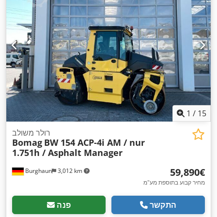
1
/
15
רולר משולב
Bomag
BW 154 ACP-4i AM / nur
1.751h / Asphalt Manager
‏59,890 ‏€
Burghaun
3,012 km
מחיר קבוע בתוספת מע"מ
התקשר
פנה