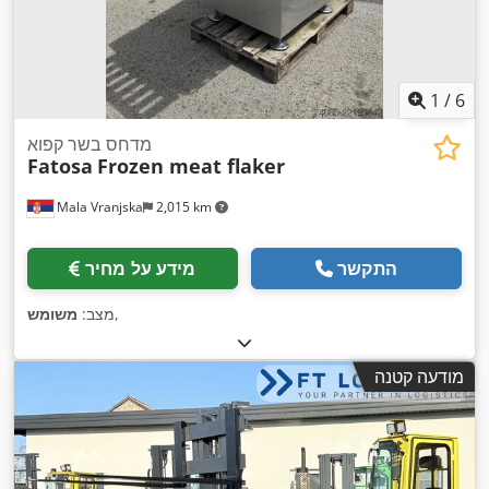
1
/
6
מדחס בשר קפוא
Fatosa
Frozen meat flaker
Mala Vranjska
2,015 km
התקשר
מידע על מחיר
,
מצב:
משומש
מודעה קטנה