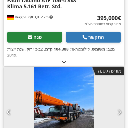
Faun
Tadano ATF 70G-4 8x8
Klima 5.161 Betr. Std.
‏395,000 ‏€
Burghaun
3,012 km
מחיר קבוע בתוספת מע"מ
התקשר
פנה
מצב:
משומש
, קילומטראז':
104,388 ק"מ
, צבע:
ירוק
, שנת ייצור:
2019
,
מודעה קטנה