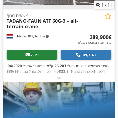
1
/
11
משאית מנוף
TADANO-FAUN
ATF 60G-3 – all-
terrain crane
‏289,900 ‏€
Schiedam
3,398 km
מחיר קבוע בתוספת מע"מ
התקשר
פנה
מצב:
משומש
, קילומטראז':
26,203 ק"מ
, רישום ראשוני:
04/2020
,
, דלק:
6x6
, תצורת סרן:
385/95R22,5
סוג דלק:
דיזל
, גודל צמיג:
דיזל
, בלמים:
מעכב
, מתלה:
הידראוליקה
, אורך כולל:
11,180 מ"מ
,
רוחב כולל:
2,550 מ"מ
, גובה כולל:
4,000 מ"מ
, שנת ייצור:
2020
,
,
AdBlue, ויסות חשמלי של חלונות, מיזוג אוויר, מנוף, מעכב
ציוד: