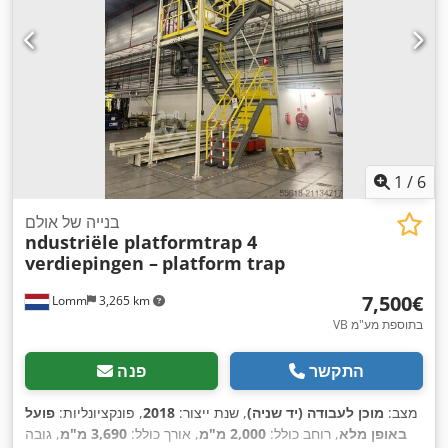
1
/
6
בנייה של אולם
ndustriële platformtrap 4
verdiepingen –
platform trap
‏7,500 ‏€
Lomm
3,265 km
VB בתוספת מע"מ
התקשר
פנה
מצב:
מוכן לעבודה (יד שניה)
, שנת ייצור:
2018
, פונקציונליות:
פועל
באופן מלא
, רוחב כולל:
2,000 מ"מ
, אורך כולל:
3,690 מ"מ
, גובה