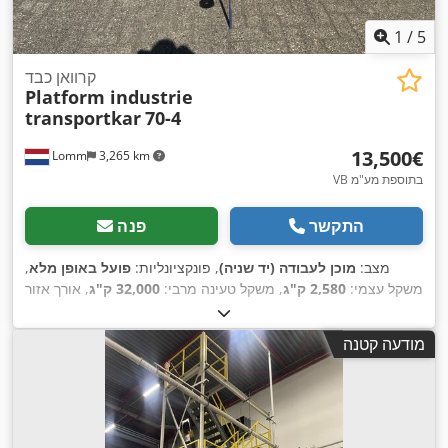
1
/
5
קרוואן כבד
Platform industrie
transportkar
70-4
‏13,500 ‏€
Lomm
3,265 km
VB בתוספת מע"מ
התקשר
פנה
מצב:
מוכן לעבודה (יד שניה)
, פונקציונליות:
פועל באופן מלא
,
משקל עצמי:
2,580 ק"ג
, משקל טעינה מרבי:
32,000 ק"ג
, אורך אזור
הטעינה:
3,000 מ"מ
, רוחב שטח הטעינה:
2,500 מ"מ
, גובה תא
,
המטען:
720 מ"מ
, נפח שטח טעינה:
7.5 מ"ק
, שנת ייצור:
2009
מודעה קטנה