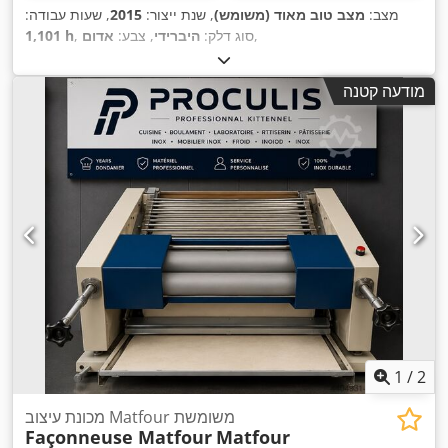
מצב:
מצב טוב מאוד (משומש)
, שנת ייצור:
2015
, שעות עבודה:
,
, סוג דלק:
היברידי
, צבע:
אדום
1,101 h
מודעה קטנה
1
/
2
מכונת עיצוב Matfour משומשת
Façonneuse Matfour
Matfour