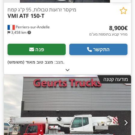
מיקסר זרועות טבולות, 95 ק"ג קמח
VMI
ATF 150-T
‏8,900 ‏€
Perriers-sur-Andelle
3,458 km
מחיר קבוע בתוספת מע"מ
התקשר
פנה
,
מצב:
מצב טוב מאוד (משומש)
מודעה קטנה