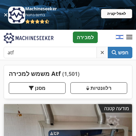
Machineseeker
לאפליקציה
בחינם בחנות
למכירה
חפש
משמש למכירה Atf
(1,501)
רלוונטיות
מסנן
מודעה קטנה