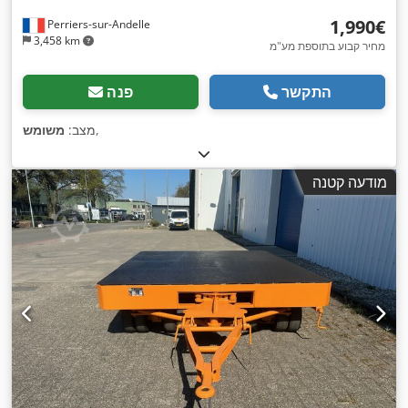
‏1,990 ‏€
Perriers-sur-Andelle
3,458 km
מחיר קבוע בתוספת מע"מ
התקשר
פנה
,
מצב:
משומש
מודעה קטנה