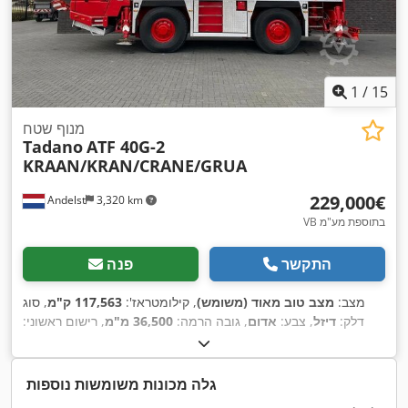
1
/
15
מנוף שטח
Tadano
ATF 40G-2
KRAAN/KRAN/CRANE/GRUA
‏229,000 ‏€
Andelst
3,320 km
VB בתוספת מע"מ
התקשר
פנה
מצב:
מצב טוב מאוד (משומש)
, קילומטראז':
117,563 ק"מ
, סוג
דלק:
דיזל
, צבע:
אדום
, גובה הרמה:
36,500 מ"מ
, רישום ראשוני:
,
05/2015
, סוג תורן:
טלסקופי
, שנת ייצור:
2015
גלה מכונות משומשות נוספות