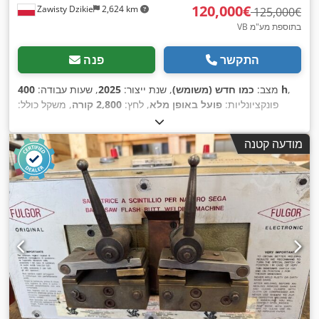
‏120,000 ‏€
Zawisty Dzikie
2,624 km
‏125,000 ‏€
VB בתוספת מע"מ
התקשר
פנה
,
400 h
מצב:
כמו חדש (משומש)
, שנת ייצור:
2025
, שעות עבודה:
פונקציונליות:
פועל באופן מלא
, לחץ:
2,800 קורה
, משקל כולל:
3,000 ק"ג
, מהירות סיבובית (דק'):
1,900 סל"ד
, קיבולת המשאבה:
,
30 ליטר/דקה
, ציוד:
לוחית זיהוי זמינה
מודעה קטנה