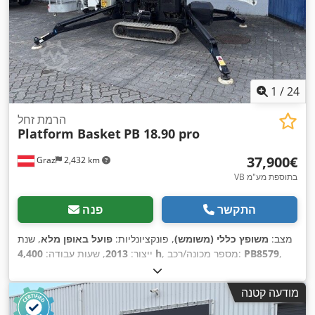
1
/
24
הרמת זחל
Platform Basket
PB 18.90 pro
‏37,900 ‏€
Graz
2,432 km
VB בתוספת מע"מ
התקשר
פנה
מצב:
משופץ כללי (משומש)
, פונקציונליות:
פועל באופן מלא
, שנת
,
PB8579
, מספר מכונה/רכב:
4,400 h
ייצור:
2013
, שעות עבודה:
גובה הרמה:
17,600 מ"מ
, משקל כולל:
2,530 ק"ג
, אורך הובלה:
5,500 מ"מ
, רוחב הובלה:
140 מ"מ
, גובה הובלה:
200 מ"מ
, גובה
מודעה קטנה
בנייה:
2,000 מ"מ
, סוג דלק:
היברידי
, קיבולת מיכל דלק:
10 ל
, מצב
,
הצמיגים:
80 אחוז
, צבע:
לבן
, גובה עבודה:
18,000 מ"מ