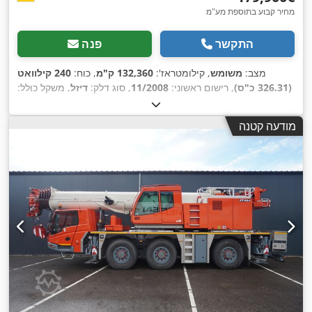
מחיר קבוע בתוספת מע"מ
התקשר
פנה
מצב:
משומש
, קילומטראז':
132,360 ק"מ
, כוח:
240 קילוואט
(326.31 כ"ס)
, רישום ראשוני:
11/2008
, סוג דלק:
דיזל
, משקל כולל:
,
06/2027
, הבדיקה הבאה (TÜV):
39,000 ק"ג
, תצורת סרן:
3 סרנים
צבע:
צהוב
, סוג תמסורת:
אוטומטי
, שנת ייצור:
2008
, ציוד:
מנוף,
מודעה קטנה
מערכת בלימה למניעת נעילה (ABS), תכנית ייצוב אלקטרונית
(ESP)
,