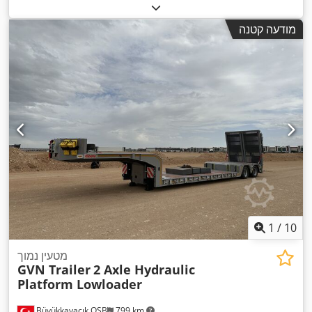
גובה הרמה:
4,000 מ"מ
, הרמה חופשית:
1,860 מ"מ
, מרכז העומס:
600 מ"מ
, סוג דלק:
דיזל
, סוג תורן:
דוּפּלֶקס
, גובה בנייה:
2,600
מודעה קטנה
, סוג תמסורת:
הידרוסטטי
, רוחב מסגרת
G.M.
, יצרן מנועים:
מ"מ
המזלג:
1,200 מ"מ
, אורך המזלג:
1,600 מ"מ
, רוחב מזלג:
150 מ"מ
,
עובי המזלג:
50 מ"מ
, מצב הצמיגים:
100 אחוז
, סוג צמיג קדמי:
צמיגים מוצקים (שחורים)
, גודל הצמיג הקדמי:
200/50-10
, סוג
צמיג אחורי:
צמיגים מוצקים (שחורים)
, גודל צמיג אחורי:
23X10-
, משקל כולל:
8,250 ק"ג
, משקל עצמי:
5,250 ק"ג
, גובה כולל:
12
2,350 מ"מ
, אורך כולל:
2,800 מ"מ
, רוחב כולל:
1,950 מ"מ
, צבע:
צהוב
, ציוד:
היסט צד, הנעה בכל הגלגלים, סימון CE, קְלָפוֹת מַזְלֵג
,
(forks for pallets), תא נהג, תאורה
1
/
10
מטעין נמוך
GVN Trailer
2 Axle Hydraulic
Platform Lowloader
Büyükkayacık OSB
799 km