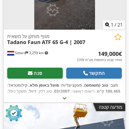
1
/
21
מנוף מותקן על משאית
Tadano Faun
ATF 65 G-4 | 2007
‏149,000 ‏€
Sittard
3,259 km
EXW מחיר קבוע בתוספת מע"מ
התקשר
פנה
מצב:
טוב (משומש)
, פונקציונליות:
פועל באופן מלא
, קילומטראז':
186,465 ק"מ
, רישום ראשוני:
03/2007
, סוג דלק:
דיזל
, משקל כולל:
, דלק:
דיזל
,
8x8
48,000 ק"ג
, מצב הצמיגים:
80 אחוז
, תצורת סרן:
, ציוד:
מנוף,
23,373 h
צבע:
כתום
, שנת ייצור:
2007
, שעות עבודה:
מודעה קטנה
,
רישום משאית