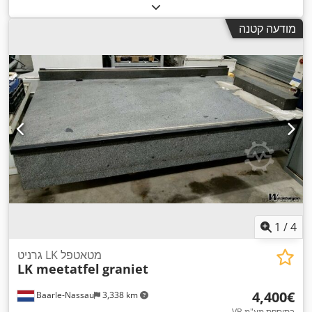
,
כולל:
8,350 מ"מ
מודעה קטנה
1
/
4
גרניט LK מטאטפל
LK meetatfel
graniet
‏4,400 ‏€
Baarle-Nassau
3,338 km
VB בתוספת מע"מ