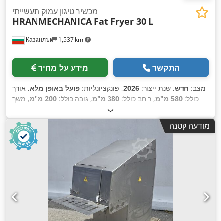
מכשיר טיגון עמוק תעשייתי
HRANMECHANICA
Fat Fryer 30 L
Казанлък
1,537 km
התקשר
מידע על מחיר
מצב:
חדש
, שנת ייצור:
2026
, פונקציונליות:
פועל באופן מלא
, אורך
כולל:
580 מ"מ
, רוחב כולל:
380 מ"מ
, גובה כולל:
200 מ"מ
, משך
,
220 V
האחריות:
12 חודשים
, משקל כולל:
18 ק"ג
, מתח כניסה:
מודעה קטנה