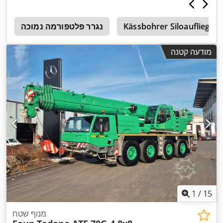
Kässbohrer Siloauflieger
נגרר פלטפורמה נמוכה
ט
מודעה קטנה
1
/
15
מנוף שטח