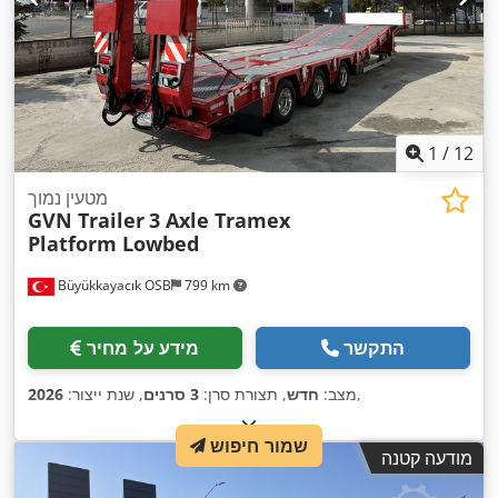
1
/
12
מטעין נמוך
GVN Trailer
3 Axle Tramex
Platform Lowbed
Büyükkayacık OSB
799 km
התקשר
מידע על מחיר
,
מצב:
חדש
, תצורת סרן:
3 סרנים
, שנת ייצור:
2026
שמור חיפוש
מודעה קטנה