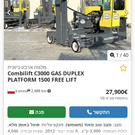
1
/
40
מלגזה ארבע-כיוונית
Combilift
C3000 GAS DUPLEX
PLATFORM 1500 FREE LIFT
‏27,900 ‏€
Łomno
2,488 km
VB בתוספת מע"מ
התקשר
פנה
מצב:
מצב טוב מאוד (משומש)
, פונקציונליות:
פועל באופן מלא
,
, יכולת העמסה:
3,000 ק"ג
,
4,046 h
שנת ייצור:
2012
, שעות עבודה: