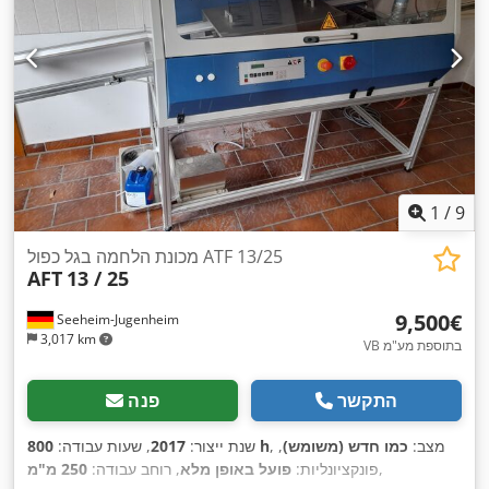
1
/
9
מכונת הלחמה בגל כפול ATF 13/25
AFT
13 / 25
‏9,500 ‏€
Seeheim-Jugenheim
3,017 km
VB בתוספת מע"מ
התקשר
פנה
, מצב:
כמו חדש (משומש)
,
800 h
שנת ייצור:
2017
, שעות עבודה:
,
פונקציונליות:
פועל באופן מלא
, רוחב עבודה:
250 מ"מ