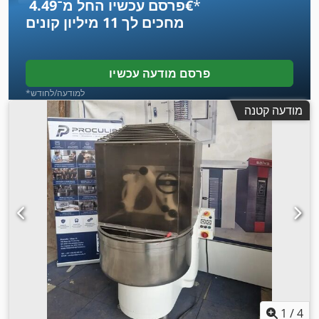
*
פרסם עכשיו החל מ־‏4.49 ‏€
מחכים לך
11 מיליון קונים
פרסם מודעה עכשיו
*למודעה/לחודש
מודעה קטנה
1
/
4