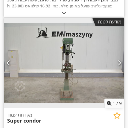
, פונקציונליות:
פועל באופן מלא
, כוח:
16.92 קילוואט (23.00
h
,
כ"ס)
, סוג דלק:
בנזין
מודעה קטנה
1
/
9
מקדחת עמוד
Super condor