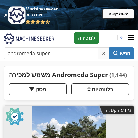
Machineseeker
לאפליקציה
בחינם בחנות
למכירה
חפש
משמש למכירה Andromeda Super
(1,144)
רלוונטיות
מסנן
מודעה קטנה