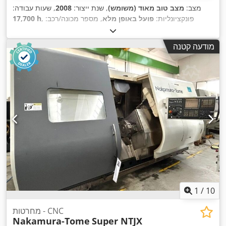
מצב:
מצב טוב מאוד (משומש)
, שנת ייצור:
2008
, שעות עבודה:
, פונקציונליות:
פועל באופן מלא
, מספר מכונה/רכב:
17,700 h
1064626
, מהירות ציר (מקסימלית):
10,000 סל"ד
, מתח כניסה:
,
, סוג זרם כניסה:
מזגן
220 V
מודעה קטנה
1
/
10
מחרטות - CNC
Nakamura-Tome
Super NTJX