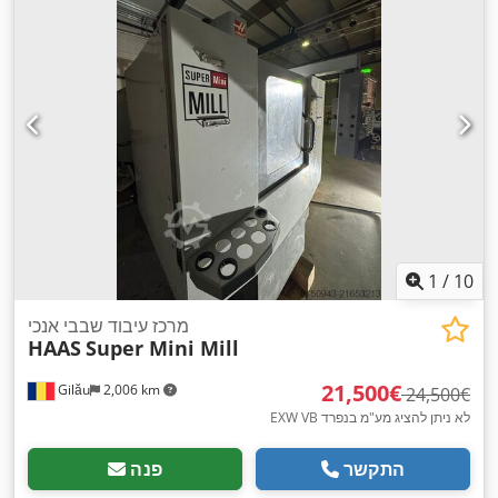
1
/
10
מרכז עיבוד שבבי אנכי
HAAS
Super Mini Mill
‏21,500 ‏€
Gilău
2,006 km
‏24,500 ‏€
EXW VB לא ניתן להציג מע"מ בנפרד
התקשר
פנה