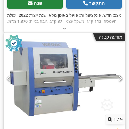
התקשר
פנה
מצב:
חדש
, פונקציונליות:
פועל באופן מלא
, שנת ייצור:
2022
, יכולת
העמסה:
113 ק"ג
, משקל עצמי:
37 ק"ג
, גובה בנייה:
1,370 מ"מ
,
, רוחב בנייה:
Handbetrieb
, סוג הנעה:
אורך כולל:
1,350 מ"מ
,
1,350 מ"מ
מודעה קטנה
1
/
9