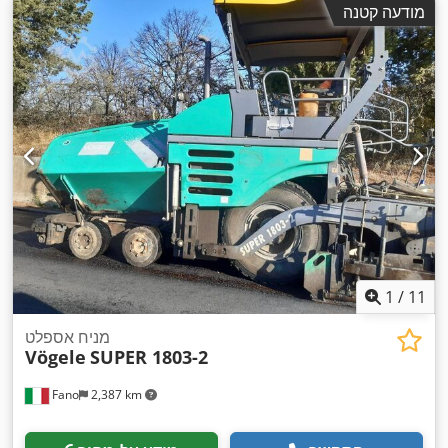
מודעה קטנה
1
/
11
מניח אספלט
Vögele
SUPER 1803-2
Fano
2,387 km