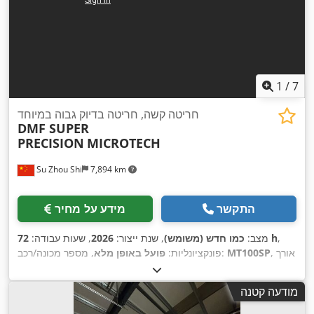
1
/
7
חריטה קשה, חריטה בדיוק גבוה במיוחד
DMF SUPER
PRECISION
MICROTECH
Su Zhou Shi
7,894 km
התקשר
מידע על מחיר
,
72 h
מצב:
כמו חדש (משומש)
, שנת ייצור:
2026
, שעות עבודה:
, אורך
MT100SP
, מספר מכונה/רכב:
פונקציונליות:
פועל באופן מלא
עיבוד בחריטה:
350 מ"מ
, קוטר חריטה מעל המוביל הרוחבי:
380
מ"מ
, קוטר חריטה:
350 מ"מ
, הספק מנוע הציר:
12,000 וואט
,
מודעה קטנה
מהירות ציר (בדקה):
50 סל"ד
, מהירות ציר (מקסימלית):
4,000
,
סל"ד
, חור ציר ראשי:
50 מ"מ