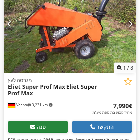
1
/
8
מגרסה לעץ
Eliet Super Prof Max
Eliet Super
Prof Max
‏7,990 ‏€
Vechta
3,231 km
מחיר קבוע בתוספת מע"מ
התקשר
פנה
מצב:
מוכן לעבודה (יד שניה)
, שנת ייצור:
2018
, שעות עבודה:
550