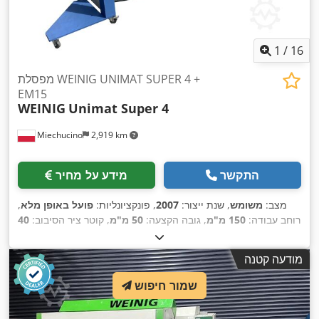
1
/
16
מפסלת WEINIG UNIMAT SUPER 4 +
EM15
WEINIG
Unimat Super 4
Miechucino
2,919 km
התקשר
מידע על מחיר
מצב:
משומש
, שנת ייצור:
2007
, פונקציונליות:
פועל באופן מלא
,
רוחב עבודה:
150 מ"מ
, גובה הקצעה:
50 מ"מ
, קוטר ציר הסיבוב:
40
,
מ"מ
, רוחב תכנון:
150 מ"מ
, גובה עבודה:
50 מ"מ
מודעה קטנה
שמור חיפוש