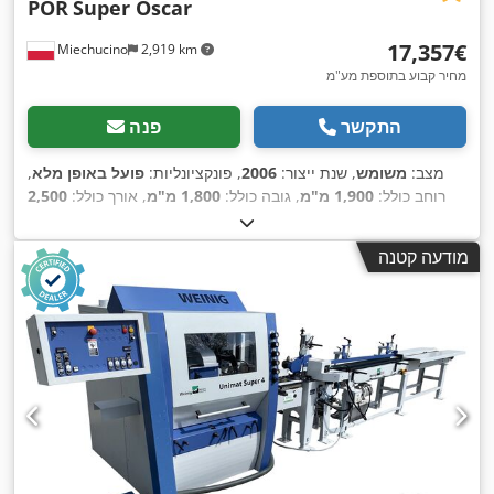
POR
Super Oscar
‏17,357 ‏€
Miechucino
2,919 km
מחיר קבוע בתוספת מע"מ
התקשר
פנה
מצב:
משומש
, שנת ייצור:
2006
, פונקציונליות:
פועל באופן מלא
,
רוחב כולל:
1,900 מ"מ
, גובה כולל:
1,800 מ"מ
, אורך כולל:
2,500
מ"מ
, קוטר הבריקט:
80 מ"מ
, משקל כולל:
2,400 ק"ג
, סוג זרם
,
כניסה:
תלת פאזי
, קיבולת מיכל שמן:
600 ל
מודעה קטנה