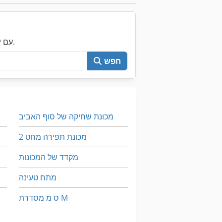
עכשיו חפש את כל Machineseeker עם יותר מ-200,000 מכונות יד שנייה.
חפש
מכונת שחיקה של סוף האביב
מכונת תפירה מחט 2
מקדד של המכונות
מתח טעינה
ס מ מסדרת M
על מיני ואנים
מכונת כביסה ומכונת כביסה תעשיית תוכן 30 ק ג