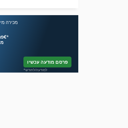
שעועית עם פרוסות המכונה
מכירה מיי
*
פרסם עכשיו החל מ־‏4.49 ‏€
מח
פרסם מודעה עכשיו
*למודעה/לחודש