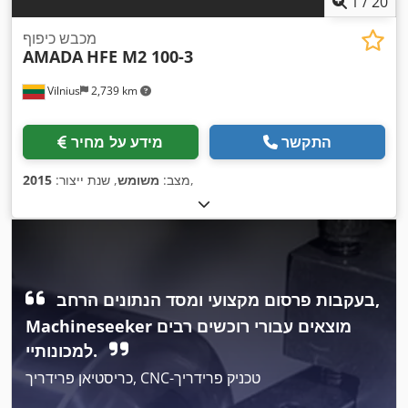
1
/
20
מכבש כיפוף
AMADA
HFE M2 100-3
Vilnius
2,739 km
התקשר
מידע על מחיר
,
מצב:
משומש
, שנת ייצור:
2015
בעקבות פרסום מקצועי ומסד הנתונים הרחב,
Machineseeker מוצאים עבורי רוכשים רבים
למכונותיי.
כריסטיאן פרידריך, CNC-טכניק פרידריך