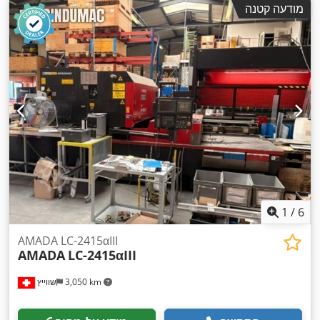
מודעה קטנה
,
מ"מ
, רוחב שולחן:
400 מ"מ
, מספר צירים:
3
1
/
6
AMADA LC-2415αIII
AMADA
LC-2415αIII
3,050 km
שווייץ