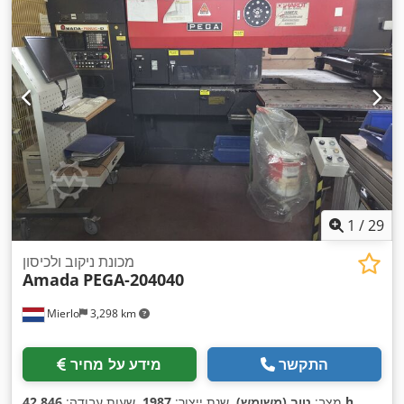
1
/
29
מכונת ניקוב ולכיסון
Amada
PEGA-204040
Mierlo
3,298 km
התקשר
מידע על מחיר
,
42,846 h
מצב:
טוב (משומש)
, שנת ייצור:
1987
, שעות עבודה: