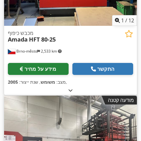
1
/
12
מכבש כיפוף
Amada
HFT 80-25
Brno-město
2,533 km
התקשר
מידע על מחיר
,
מצב:
משומש
, שנת ייצור:
2005
מודעה קטנה