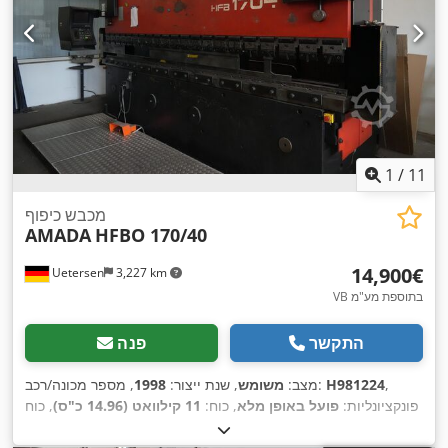
1
/
11
מכבש כיפוף
AMADA
HFBO 170/40
‏14,900 ‏€
Uetersen
3,227 km
VB בתוספת מע"מ
התקשר
פנה
,
H981224
, מספר מכונה/רכב:
מצב:
משומש
, שנת ייצור:
1998
פונקציונליות:
פועל באופן מלא
, כוח:
11 קילוואט (14.96 כ"ס)
, כוח
, אורך מהלך:
180 מ"מ
, מהירות הפעלה:
8 ממ"ש
,
170 t
לחץ:
מהירות נסיעה לאחור:
80 ממ"ש
, רוחב שולחן:
180 מ"מ
, אורך