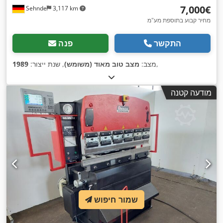
‏7,000 ‏€
Sehnde
3,117 km
מחיר קבוע בתוספת מע"מ
התקשר
פנה
,
מצב:
מצב טוב מאוד (משומש)
, שנת ייצור:
1989
מודעה קטנה
שמור חיפוש