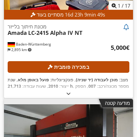
1
/
17
s
46
min
9
h
23
d
16
מסתיים בעוד
מכונת חיתוך בלייזר
Amada
LC-2415 Alpha IV NT
Baden-Württemberg
‏5,000 ‏€
2,895 km
במכירה פומבית
מצב:
מוכן לעבודה (יד שניה)
, פונקציונליות:
פועל באופן מלא
, שנת
, מספר מכונה/רכב:
007
, הספק
21,713 h
ייצור:
2010
, שעות עבודה:
לייזר:
4,000 וואט
, עובי מירבי של יריעת פלדה:
12 מ"מ
, עובי
מקסימלי של פח נירוסטה:
10 מ"מ
, עובי מירבי של יריעת אלומיניום:
מודעה קטנה
, מרחק תנועה בציר Y:
2,520 מ"מ
, מרחק נסיעה בציר X:
8 מ"מ
,
300 מ"מ
, מרחק תנועה ציר Z:
1,550 מ"מ