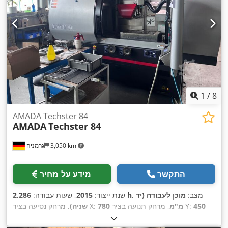
1
/
8
AMADA Techster 84
AMADA
Techster 84
3,050 km
גרמניה
התקשר
מידע על מחיר
, מצב:
מוכן לעבודה (יד
2,286 h
שנת ייצור:
2015
, שעות עבודה:
450
, מרחק תנועה בציר Y:
780 מ"מ
, מרחק נסיעה בציר X:
שניה)
, משקל
Series 32i-MODEL B
, דגם בקר:
FANUC
, יצרן בקרים:
מ"מ
כולל:
5,000 ק"ג
, הספק מנוע הציר:
7,500 וואט
, אורך שולחן:
700