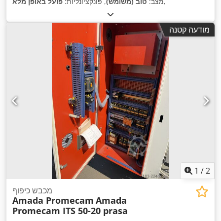
,
מצב:
טוב (משומש)
, פונקציונליות:
פועל באופן מלא
מודעה קטנה
1
/
2
מכבש כיפוף
Amada Promecam
Amada
Promecam ITS 50-20 prasa