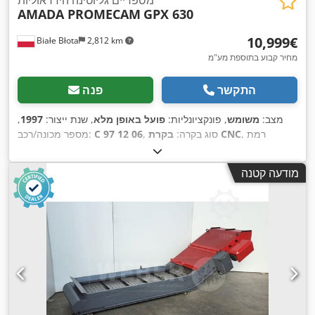
AMADA PROMECAM
GPX 630
‏10,999 ‏€
Białe Błota
2,812 km
מחיר קבוע בתוספת מע"מ
התקשר
פנה
מצב:
משומש
, פונקציונליות:
פועל באופן מלא
, שנת ייצור:
1997
,
, רמת
בקרת CNC
, סוג בקרה:
C 97 12 06
מספר מכונה/רכב:
אוטומציה:
אוטומטי
, סוג הנעה:
הידראולי
, רוחב עבודה:
3,100 מ"מ
,
, מד מדף
מופעל CNC
עובי מירבי של לוח:
6 מ"מ
, כוונון מד אחורי:
מודעה קטנה
אחורי:
1,050 מ"מ
, משקל כולל:
6,500 ק"ג
, מספר זרועות תמיכה:
,
2
, ציוד:
ברז זווית