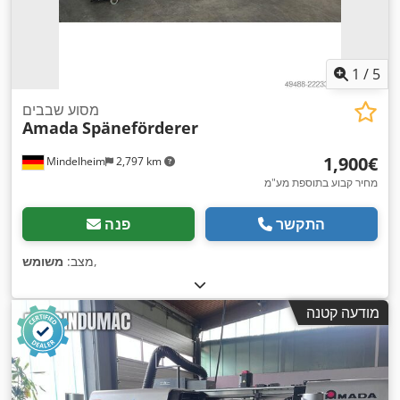
1
/
5
מסוע שבבים
Amada
Späneförderer
‏1,900 ‏€
Mindelheim
2,797 km
מחיר קבוע בתוספת מע"מ
התקשר
פנה
,
מצב:
משומש
מודעה קטנה