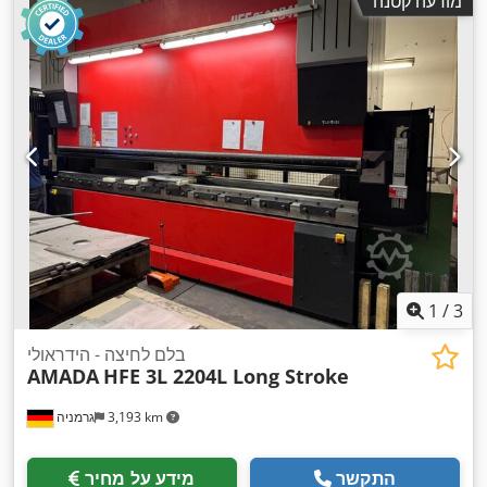
מודעה קטנה
של יריעת פלדה:
22 מ"מ
, עובי מקסימלי של פח נירוסטה:
8 מ"מ
,
עובי מירבי של יריעת אלומיניום:
6 מ"מ
, אורך שולחן:
3,000 מ"מ
,
רוחב שולחן:
1,500 מ"מ
, אורך עבודה:
3,000 מ"מ
, רוחב עבודה:
,
3,000 מ"מ
1
/
3
בלם לחיצה - הידראולי
AMADA
HFE 3L 2204L Long Stroke
3,193 km
גרמניה
התקשר
מידע על מחיר