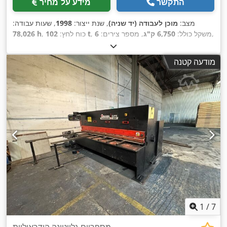
התקשר
מידע על מחיר
מצב:
מוכן לעבודה (יד שניה)
, שנת ייצור:
1998
, שעות עבודה:
,
, משקל כולל:
6,750 ק"ג
, מספר צירים:
6
102 t
, כוח לחץ:
78,026 h
מודעה קטנה
1
/
7
מספריים גליוטינה הידראוליות