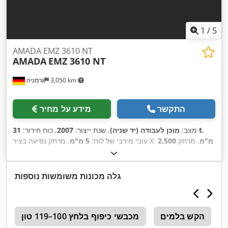
1
/
5
AMADA EMZ 3610 NT
AMADA
EMZ 3610 NT
3,050 km
גרמניה
התקשר
מידע על מחיר
,
31 t
מצב:
מוכן לעבודה (יד שניה)
, שנת ייצור:
2007
, כוח חירור:
2,500 מ"מ
, מרחק
, מרחק נסיעה בציר X:
עובי מירבי של לוח:
5 מ"מ
1,525 מ"מ
, משקל כולל:
21,000 ק"ג
, עומס שולחן:
תנועה בציר Y:
,
160 ק"ג
, מספר צירים:
2
גלה מכונות משומשות נוספות
הקש בלמים
מכבשי כיפוף בלחץ 100–119 טון
r