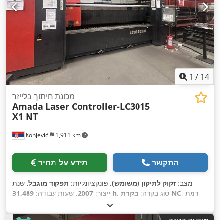
1
/
14
מכונת חיתוך בלייזר
Amada
Laser Controller-LC3015
X1 NT
Konjevići
1,911 km
התקשר
מידע על מחיר
מצב:
זקוק לתיקון (משומש)
, פונקציונליות:
תפקוד מוגבל
, שנת
, רמת
בקרת NC
, סוג בקרה:
31,489 h
ייצור:
2007
, שעות עבודה:
CO₂ לייזר
, שעות לייזר:
22,804
, סוג לייזר:
אוטומציה:
חצי אוטומטי
, הספק לייזר:
4,000 וואט
, עובי מירבי של לוח:
22 מ"מ
, עובי מירבי
h