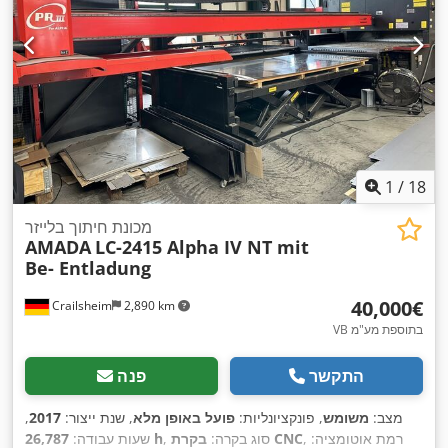
סוג קירור:
מים
, שנת שיפוץ אחרונה:
2025
, ציוד:
חילוץ אבק, יחידת
קירור, מחסום אור בטיחותי, מערכת גירוז מרכזית, סימון CE,
,
עצירת חירום, פליטת עשן, תיעוד / מדריך
1
/
18
מכונת חיתוך בלייזר
AMADA
LC-2415 Alpha IV NT mit
Be- Entladung
‏40,000 ‏€
Crailsheim
2,890 km
VB בתוספת מע"מ
התקשר
פנה
מצב:
משומש
, פונקציונליות:
פועל באופן מלא
, שנת ייצור:
2017
,
, רמת אוטומציה:
בקרת CNC
, סוג בקרה:
26,787 h
שעות עבודה: