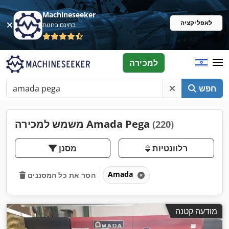
Machineseeker
לאפליקציה
בחינם בחנות
למכירה
חפש
משמש למכירה Amada Pega
(220)
רלוונטיות
מסנן
Amada
הסר את כל המסננים
מודעה קטנה