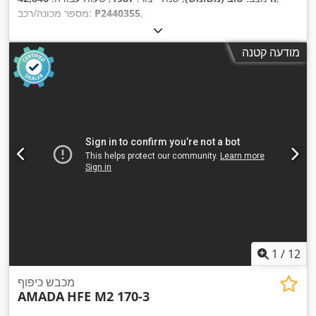
,
P2440355
מספר מכונה/רכב:
מודעה קטנה
1
/
12
מכבש כיפוף
AMADA
HFE M2 170-3