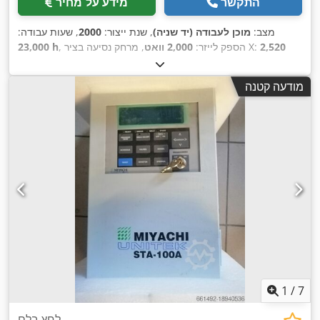
התקשר
מידע על מחיר
מצב:
מוכן לעבודה (יד שניה)
, שנת ייצור:
2000
, שעות עבודה:
2,520
, מרחק נסיעה בציר X:
, הספק לייזר:
2,000 וואט
23,000 h
300
, מרחק תנועה ציר Z:
1,550 מ"מ
, מרחק תנועה בציר Y:
מ"מ
,
מ"מ
, משקל כולל:
6,500 ק"ג
, מספר צירים:
3
מודעה קטנה
1
/
7
לחץ בלם