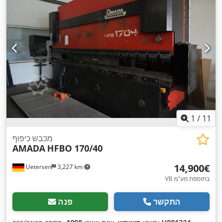
1
/
11
מכבש כיפוף
AMADA
HFBO 170/40
‏14,900 ‏€
Uetersen
3,227 km
VB בתוספת מע"מ
התקשר
פנה