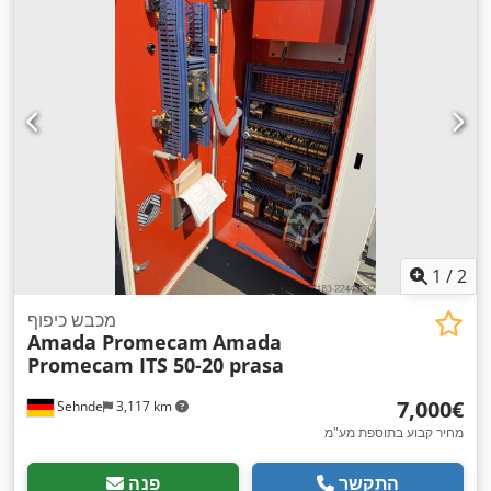
1
/
2
מכבש כיפוף
Amada Promecam
Amada
Promecam ITS 50-20 prasa
‏7,000 ‏€
Sehnde
3,117 km
מחיר קבוע בתוספת מע"מ
התקשר
פנה