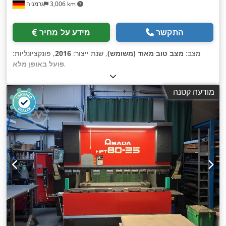
3,006 km
גרמניה
התקשר
מידע על מחיר
מצב:
מצב טוב מאוד (משומש)
, שנת ייצור:
2016
, פונקציונליות:
,
פועל באופן מלא
מודעה קטנה