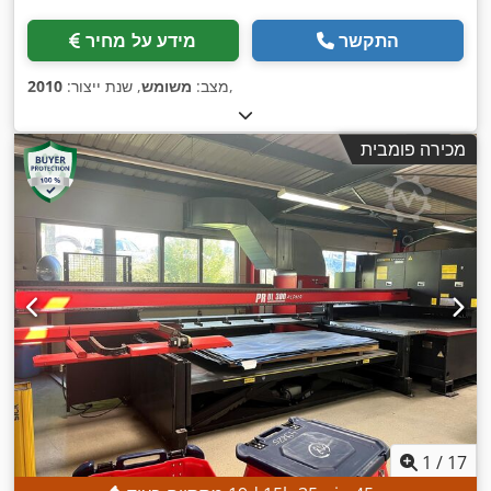
התקשר
מידע על מחיר
,
מצב:
משומש
, שנת ייצור:
2010
מכירה פומבית
1
/
17