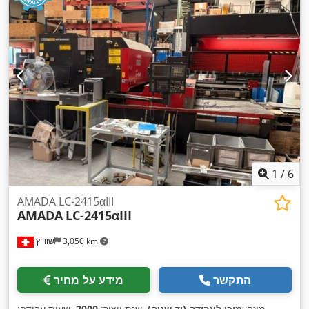
1
/
6
AMADA LC-2415αIII
AMADA
LC-2415αIII
3,050 km
שווייץ
התקשר
מידע על מחיר
מצב:
מוכן לעבודה (יד שניה)
, שנת ייצור:
2000
, שעות עבודה: