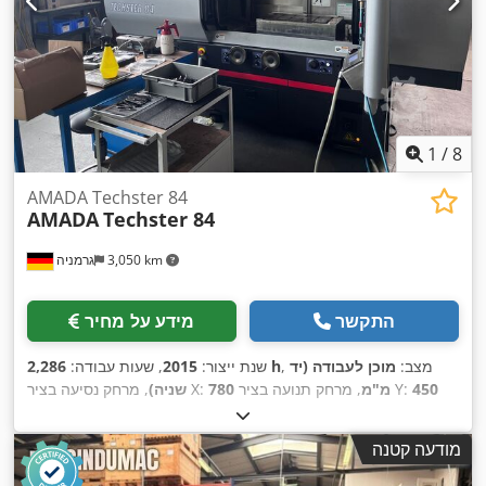
1
/
8
AMADA Techster 84
AMADA
Techster 84
3,050 km
גרמניה
התקשר
מידע על מחיר
, מצב:
מוכן לעבודה (יד
2,286 h
שנת ייצור:
2015
, שעות עבודה:
450
, מרחק תנועה בציר Y:
780 מ"מ
, מרחק נסיעה בציר X:
שניה)
, משקל
Series 32i-MODEL B
, דגם בקר:
FANUC
, יצרן בקרים:
מ"מ
כולל:
5,000 ק"ג
, הספק מנוע הציר:
7,500 וואט
, אורך שולחן:
700
מודעה קטנה
,
מ"מ
, רוחב שולחן:
400 מ"מ
, מספר צירים:
3