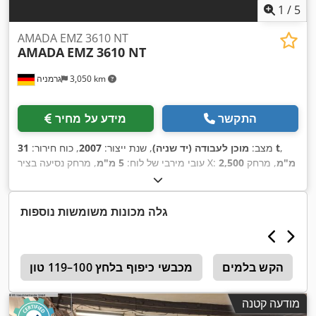
1
/
5
AMADA EMZ 3610 NT
AMADA
EMZ 3610 NT
3,050 km
גרמניה
התקשר
מידע על מחיר
,
31 t
מצב:
מוכן לעבודה (יד שניה)
, שנת ייצור:
2007
, כוח חירור:
2,500 מ"מ
, מרחק
, מרחק נסיעה בציר X:
עובי מירבי של לוח:
5 מ"מ
1,525 מ"מ
, משקל כולל:
21,000 ק"ג
, עומס שולחן:
תנועה בציר Y:
,
160 ק"ג
, מספר צירים:
2
גלה מכונות משומשות נוספות
הקש בלמים
מכבשי כיפוף בלחץ 100–119 טון
r
מודעה קטנה