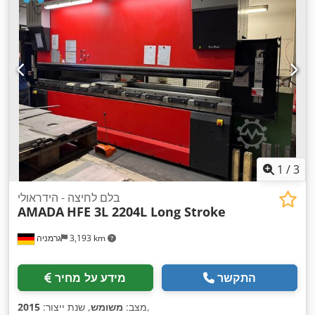
רוחב שולחן:
1,500 מ"מ
, אורך עבודה:
3,000 מ"מ
, רוחב עבודה:
,
3,000 מ"מ
1
/
3
בלם לחיצה - הידראולי
AMADA
HFE 3L 2204L Long Stroke
3,193 km
גרמניה
התקשר
מידע על מחיר
,
מצב:
משומש
, שנת ייצור:
2015