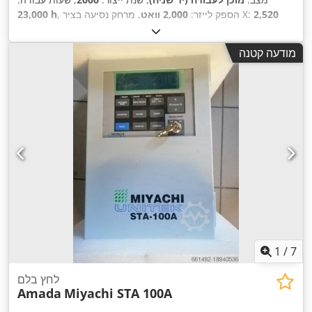
2,520
, מרחק נסיעה בציר X:
, הספק לייזר:
2,000 וואט
23,000 h
300
, מרחק תנועה ציר Z:
1,550 מ"מ
, מרחק תנועה בציר Y:
מ"מ
,
מ"מ
, משקל כולל:
6,500 ק"ג
, מספר צירים:
3
מודעה קטנה
1
/
7
לחץ בלם
Amada
Miyachi STA 100A