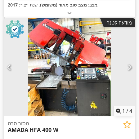
,
מצב:
מצב טוב מאוד (משומש)
, שנת ייצור:
2017
מודעה קטנה
1
/
4
מסור סרט
AMADA
HFA 400 W