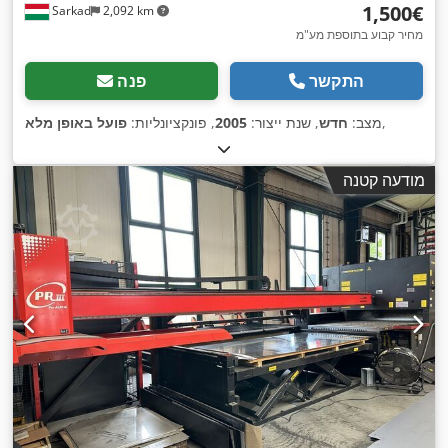
‏1,500 ‏€
Sarkad
2,092 km
מחיר קבוע בתוספת מע"מ
התקשר
פנה
,
מצב:
חדש
, שנת ייצור:
2005
, פונקציונליות:
פועל באופן מלא
מודעה קטנה