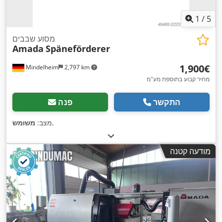
1
/
5
מסוע שבבים
Amada
Späneförderer
‏1,900 ‏€
Mindelheim
2,797 km
מחיר קבוע בתוספת מע"מ
התקשר
פנה
,
מצב:
משומש
מודעה קטנה