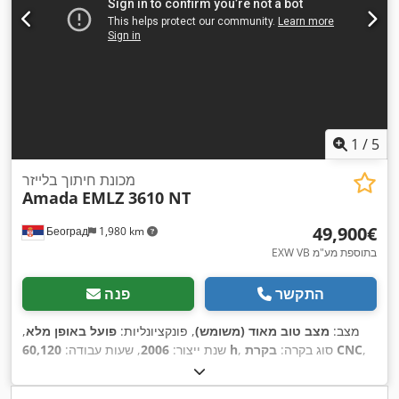
1
/
5
מכונת חיתוך בלייזר
Amada
EMLZ 3610 NT
‏49,900 ‏€
Београд
1,980 km
EXW VB בתוספת מע"מ
התקשר
פנה
מצב:
מצב טוב מאוד (משומש)
, פונקציונליות:
פועל באופן מלא
,
,
בקרת CNC
, סוג בקרה:
60,120 h
שנת ייצור:
2006
, שעות עבודה:
, יצרן בקרים:
רמת אוטומציה:
חצי אוטומטי
, סוג הנעה:
חשמלי
FANUC AF 4000
, יצרן מקור לייזר:
CO₂ לייזר
, סוג לייזר:
Amada