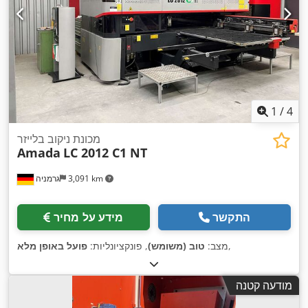
1
/
4
מכונת ניקוב בלייזר
Amada
LC 2012 C1 NT
3,091 km
גרמניה
התקשר
מידע על מחיר
,
מצב:
טוב (משומש)
, פונקציונליות:
פועל באופן מלא
מודעה קטנה