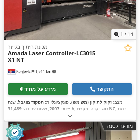
1
/
14
מכונת חיתוך בלייזר
Amada
Laser Controller-LC3015
X1 NT
Konjevići
1,911 km
התקשר
מידע על מחיר
מצב:
זקוק לתיקון (משומש)
, פונקציונליות:
תפקוד מוגבל
, שנת
, רמת
בקרת NC
, סוג בקרה:
31,489 h
ייצור:
2007
, שעות עבודה:
CO₂ לייזר
, שעות לייזר:
22,804
, סוג לייזר:
אוטומציה:
חצי אוטומטי
, הספק לייזר:
4,000 וואט
, עובי מירבי של לוח:
22 מ"מ
, עובי מירבי
h
מודעה קטנה
של יריעת פלדה:
22 מ"מ
, עובי מקסימלי של פח נירוסטה:
8 מ"מ
,
עובי מירבי של יריעת אלומיניום:
6 מ"מ
, אורך שולחן:
3,000 מ"מ
,