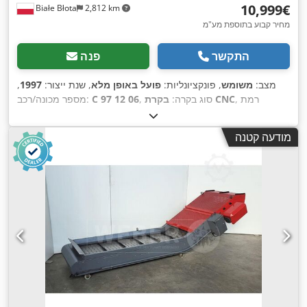
‏10,999 ‏€
Białe Błota
2,812 km
מחיר קבוע בתוספת מע"מ
התקשר
פנה
מצב:
משומש
, פונקציונליות:
פועל באופן מלא
, שנת ייצור:
1997
,
, רמת
בקרת CNC
, סוג בקרה:
C 97 12 06
מספר מכונה/רכב:
אוטומציה:
אוטומטי
, סוג הנעה:
הידראולי
, רוחב עבודה:
3,100 מ"מ
,
, מד מדף
מופעל CNC
עובי מירבי של לוח:
6 מ"מ
, כוונון מד אחורי:
מודעה קטנה
אחורי:
1,050 מ"מ
, משקל כולל:
6,500 ק"ג
, מספר זרועות תמיכה:
,
2
, ציוד:
ברז זווית