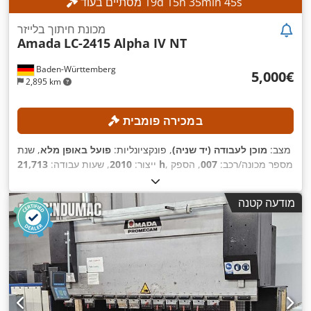
s
42
min
35
h
15
d
19
מסתיים בעוד
מכונת חיתוך בלייזר
Amada
LC-2415 Alpha IV NT
Baden-Württemberg
‏5,000 ‏€
2,895 km
במכירה פומבית
מצב:
מוכן לעבודה (יד שניה)
, פונקציונליות:
פועל באופן מלא
, שנת
, מספר מכונה/רכב:
007
, הספק
21,713 h
ייצור:
2010
, שעות עבודה:
לייזר:
4,000 וואט
, עובי מירבי של יריעת פלדה:
12 מ"מ
, עובי
מקסימלי של פח נירוסטה:
10 מ"מ
, עובי מירבי של יריעת אלומיניום:
מודעה קטנה
, מרחק תנועה בציר Y:
2,520 מ"מ
, מרחק נסיעה בציר X:
8 מ"מ
,
300 מ"מ
, מרחק תנועה ציר Z:
1,550 מ"מ