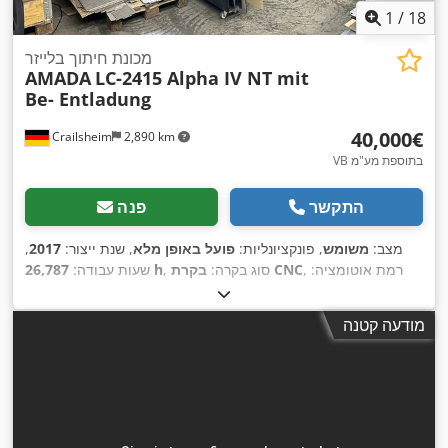
1
/
18
מכונת חיתוך בלייזר
AMADA
LC-2415 Alpha IV NT mit
Be- Entladung
‏40,000 ‏€
Crailsheim
2,890 km
VB בתוספת מע"מ
התקשר
פנה
מצב:
משומש
, פונקציונליות:
פועל באופן מלא
, שנת ייצור:
2017
,
, רמת אוטומציה:
בקרת CNC
, סוג בקרה:
26,787 h
שעות עבודה:
CO₂
, סוג לייזר:
FANUC
, יצרן בקרים:
אוטומטי
, סוג הנעה:
חשמלי
, הספק לייזר:
4,000 וואט
, עובי
FANUC
, יצרן מקור לייזר:
לייזר
מודעה קטנה
מירבי של יריעת פלדה:
10 מ"מ
, עובי מקסימלי של פח נירוסטה:
12
מ"מ
, עובי מירבי של יריעת אלומיניום:
8 מ"מ
, סוג קירור:
מים
, ציוד:
חילוץ אבק, יחידת קירור, מחסום אור בטיחותי, סימון CE, פליטת
,
עשן, תיעוד / מדריך