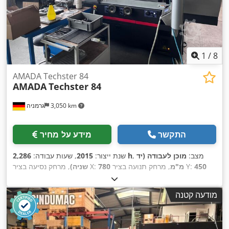
1
/
8
AMADA Techster 84
AMADA
Techster 84
3,050 km
גרמניה
התקשר
מידע על מחיר
, מצב:
מוכן לעבודה (יד
2,286 h
שנת ייצור:
2015
, שעות עבודה:
450
, מרחק תנועה בציר Y:
780 מ"מ
, מרחק נסיעה בציר X:
שניה)
, משקל
Series 32i-MODEL B
, דגם בקר:
FANUC
, יצרן בקרים:
מ"מ
כולל:
5,000 ק"ג
, הספק מנוע הציר:
7,500 וואט
, אורך שולחן:
700
מודעה קטנה
,
מ"מ
, רוחב שולחן:
400 מ"מ
, מספר צירים:
3