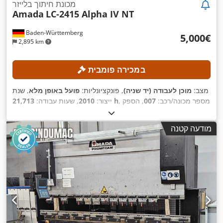
מכונת חיתוך בלייזר
Amada
LC-2415 Alpha IV NT
Baden-Württemberg
‏5,000 ‏€
2,895 km
במכירה פומבית
מצב:
מוכן לעבודה (יד שניה)
, פונקציונליות:
פועל באופן מלא
, שנת
, מספר מכונה/רכב:
007
, הספק
21,713 h
ייצור:
2010
, שעות עבודה:
לייזר:
4,000 וואט
, עובי מירבי של יריעת פלדה:
12 מ"מ
, עובי
מקסימלי של פח נירוסטה:
10 מ"מ
, עובי מירבי של יריעת אלומיניום:
מודעה קטנה
, מרחק תנועה בציר Y:
2,520 מ"מ
, מרחק נסיעה בציר X:
8 מ"מ
,
300 מ"מ
, מרחק תנועה ציר Z:
1,550 מ"מ