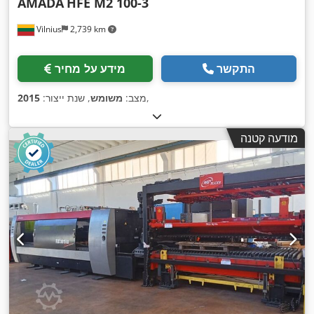
AMADA
HFE M2 100-3
Vilnius
2,739 km
התקשר
מידע על מחיר
,
מצב:
משומש
, שנת ייצור:
2015
מודעה קטנה