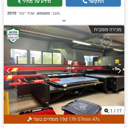
התקשר
מידע על מחיר
,
מצב:
משומש
, שנת ייצור:
2010
מכירה פומבית
1
/
17
s
45
min
57
h
17
d
19
מסתיים בעוד