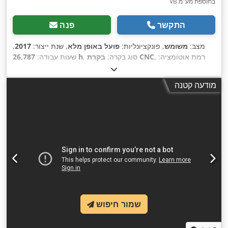
VB בתוספת מע"מ
התקשר
פנה
מצב:
משומש
, פונקציונליות:
פועל באופן מלא
, שנת ייצור:
2017
,
, רמת אוטומציה:
בקרת CNC
, סוג בקרה:
26,787 h
שעות עבודה:
CO₂
, סוג לייזר:
FANUC
, יצרן בקרים:
אוטומטי
, סוג הנעה:
חשמלי
, הספק לייזר:
4,000 וואט
, עובי
FANUC
, יצרן מקור לייזר:
לייזר
מודעה קטנה
מירבי של יריעת פלדה:
10 מ"מ
, עובי מקסימלי של פח נירוסטה:
12
מ"מ
, עובי מירבי של יריעת אלומיניום:
8 מ"מ
, סוג קירור:
מים
, ציוד:
חילוץ אבק, יחידת קירור, מחסום אור בטיחותי, סימון CE, פליטת
,
עשן, תיעוד / מדריך
שמור חיפוש