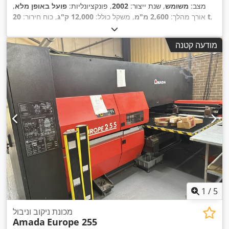
מצב:
משומש
, שנת ייצור:
2002
, פונקציונליות:
פועל באופן מלא
,
,
20 t
אורך מהלך:
2,600 מ"מ
, משקל כולל:
12,000 ק"ג
, כוח חירור:
מודעה קטנה
1
/
5
מכונת ניקוב וניבול
Amada
Europe 255