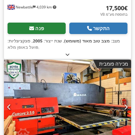
‏17,500 ‏€
Newbattle
4,039 km
VB בתוספת מע"מ
התקשר
פנה
מצב:
מצב טוב מאוד (משומש)
, שנת ייצור:
2005
, פונקציונליות:
,
פועל באופן מלא
מכירה פומבית