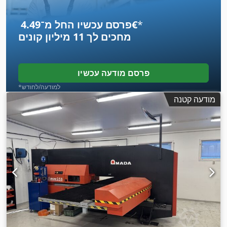
*
פרסם עכשיו החל מ־‏4.49 ‏€
מחכים לך
11 מיליון קונים
פרסם מודעה עכשיו
*למודעה/לחודש
מודעה קטנה