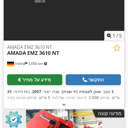
1
/
5
AMADA EMZ 3610 NT
AMADA
EMZ 3610 NT
3,050 km
גרמניה
התקשר
מידע על מחיר
,
31 t
מצב:
מוכן לעבודה (יד שניה)
, שנת ייצור:
2007
, כוח חירור:
2,500 מ"מ
, מרחק
, מרחק נסיעה בציר X:
עובי מירבי של לוח:
5 מ"מ
1,525 מ"מ
, משקל כולל:
21,000 ק"ג
, עומס שולחן:
תנועה בציר Y:
,
160 ק"ג
, מספר צירים:
2
מודעה קטנה