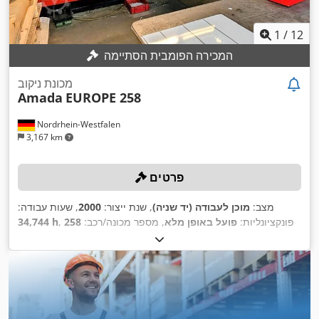
1
/
12
המכירה הפומבית הסתיימה
מכונת ניקוב
Amada
EUROPE 258
Nordrhein-Westfalen
3,167 km
פרטים
מצב:
מוכן לעבודה (יד שניה)
, שנת ייצור:
2000
, שעות עבודה:
, פונקציונליות:
פועל באופן מלא
, מספר מכונה/רכב:
258
34,744 h
, דיוק מיקום:
0.07
20 t
032
, משקל כולל:
11,500 ק"ג
, כוח חירור:
,
מ"מ
, קוטר הכלי:
89 מ"מ