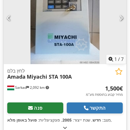
1
/
7
לחץ בלם
Amada
Miyachi STA 100A
‏1,500 ‏€
Sarkad
2,092 km
מחיר קבוע בתוספת מע"מ
התקשר
פנה
,
מצב:
חדש
, שנת ייצור:
2005
, פונקציונליות:
פועל באופן מלא