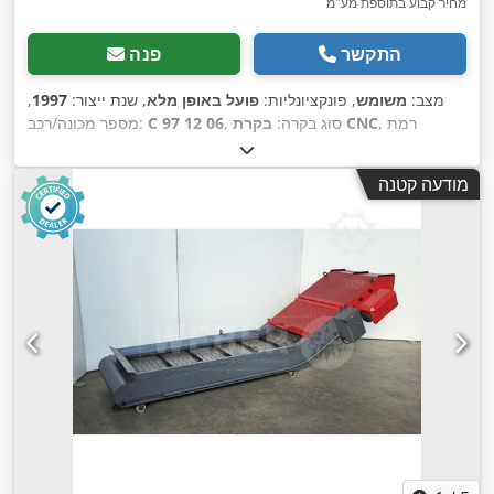
מחיר קבוע בתוספת מע"מ
התקשר
פנה
מצב:
משומש
, פונקציונליות:
פועל באופן מלא
, שנת ייצור:
1997
,
, רמת
בקרת CNC
, סוג בקרה:
C 97 12 06
מספר מכונה/רכב:
אוטומציה:
אוטומטי
, סוג הנעה:
הידראולי
, רוחב עבודה:
3,100 מ"מ
,
, מד מדף
מופעל CNC
עובי מירבי של לוח:
6 מ"מ
, כוונון מד אחורי:
מודעה קטנה
אחורי:
1,050 מ"מ
, משקל כולל:
6,500 ק"ג
, מספר זרועות תמיכה:
,
2
, ציוד:
ברז זווית