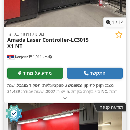
1
/
14
מכונת חיתוך בלייזר
Amada
Laser Controller-LC3015
X1 NT
Konjevići
1,911 km
התקשר
מידע על מחיר
מצב:
זקוק לתיקון (משומש)
, פונקציונליות:
תפקוד מוגבל
, שנת
, רמת
בקרת NC
, סוג בקרה:
31,489 h
ייצור:
2007
, שעות עבודה:
CO₂ לייזר
, שעות לייזר:
22,804
, סוג לייזר:
אוטומציה:
חצי אוטומטי
, הספק לייזר:
4,000 וואט
, עובי מירבי של לוח:
22 מ"מ
, עובי מירבי
h
מודעה קטנה
של יריעת פלדה:
22 מ"מ
, עובי מקסימלי של פח נירוסטה:
8 מ"מ
,
עובי מירבי של יריעת אלומיניום:
6 מ"מ
, אורך שולחן:
3,000 מ"מ
,
רוחב שולחן:
1,500 מ"מ
, אורך עבודה:
3,000 מ"מ
, רוחב עבודה:
,
3,000 מ"מ