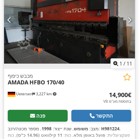
1
/
11
מכבש כיפוף
AMADA
HFBO 170/40
‏14,900 ‏€
Uetersen
3,227 km
VB בתוספת מע"מ
התקשר
פנה
,
H981224
, מספר מכונה/רכב:
מצב:
משומש
, שנת ייצור:
1998
פונקציונליות:
פועל באופן מלא
, כוח:
11 קילוואט (14.96 כ"ס)
, כוח