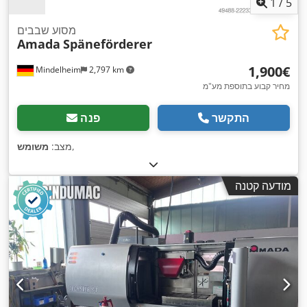
1
/
5
מסוע שבבים
Amada
Späneförderer
‏1,900 ‏€
Mindelheim
2,797 km
מחיר קבוע בתוספת מע"מ
התקשר
פנה
,
מצב:
משומש
מודעה קטנה