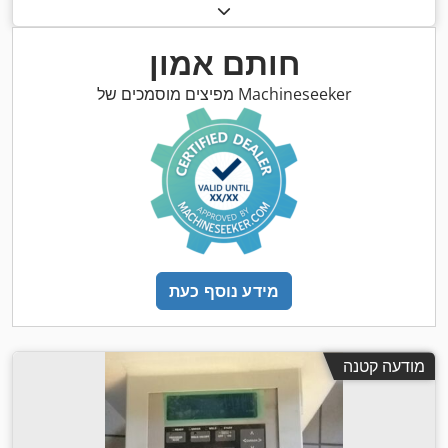
300
, מרחק תנועה ציר Z:
1,550 מ"מ
, מרחק תנועה בציר Y:
מ"מ
,
מ"מ
, משקל כולל:
6,500 ק"ג
, מספר צירים:
3
חותם אמון
מפיצים מוסמכים של Machineseeker
מידע נוסף כעת
מודעה קטנה