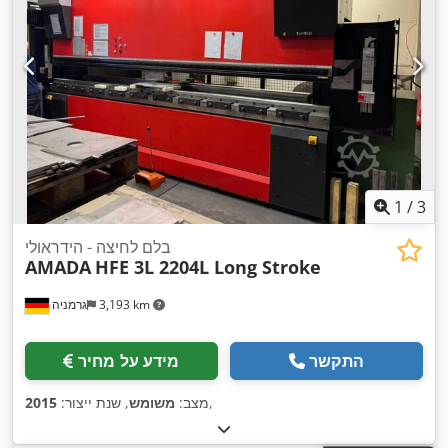
1
/
3
בלם לחיצה - הידראולי
AMADA
HFE 3L 2204L Long Stroke
3,193 km
גרמניה
התקשר
מידע על מחיר
,
מצב:
משומש
, שנת ייצור:
2015