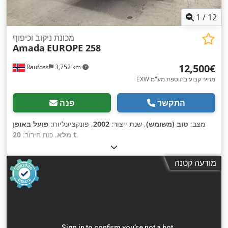
1
/
12
מכונת ניקוב וכיפוף
Amada
EUROPE 258
‏12,500 ‏€
Raufoss
3,752 km
EXW מחיר קבוע בתוספת מע"מ
התקשר
פנה
מצב:
טוב (משומש)
, שנת ייצור:
2002
, פונקציונליות:
פועל באופן
,
20 t
מלא
, כוח חירור:
מודעה קטנה