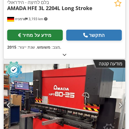
בלם לחיצה - הידראולי
AMADA
HFE 3L 2204L Long Stroke
3,193 km
גרמניה
התקשר
מידע על מחיר
,
מצב:
משומש
, שנת ייצור:
2015
מודעה קטנה