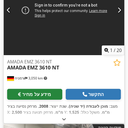
1
/
20
AMADA EMZ 3610 NT
AMADA
EMZ 3610 NT
3,050 km
גרמניה
התקשר
מידע על מחיר
מצב:
מוכן לעבודה (יד שניה)
, שנת ייצור:
2008
, מרחק נסיעה בציר
1,525 מ"מ
, משקל כולל:
, מרחק תנועה בציר Y:
2,500 מ"מ
X:
,
21,000 ק"ג
, עומס שולחן:
160 ק"ג
, מספר צירים:
2