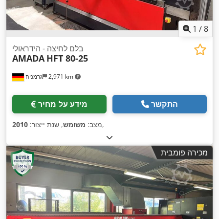
1
/
8
בלם לחיצה - הידראולי
AMADA
HFT 80-25
2,971 km
גרמניה
התקשר
מידע על מחיר
,
מצב:
משומש
, שנת ייצור:
2010
מכירה פומבית