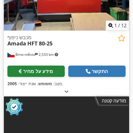
1
/
12
מכבש כיפוף
Amada
HFT 80-25
Brno-město
2,533 km
התקשר
מידע על מחיר
,
מצב:
משומש
, שנת ייצור:
2005
מודעה קטנה