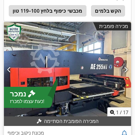
הקש בלמים
מכבשי כיפוף בלחץ 100–119 טון
r
מכירה פומבית
נמכר
כעת עצמו למכרז!
1
/
17
המכירה הפומבית הסתיימה
מכונת ניקוב וכיפוף