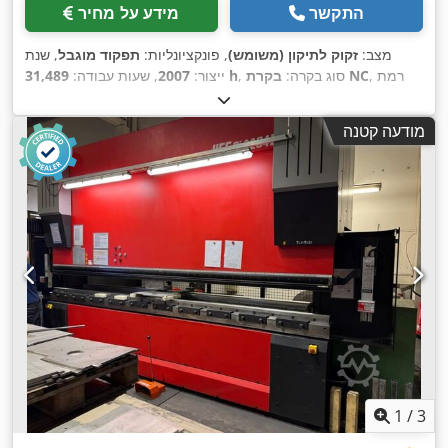
התקשר
מידע על מחיר
מצב:
זקוק לתיקון (משומש)
, פונקציונליות:
תפקוד מוגבל
, שנת
, רמת
בקרת NC
, סוג בקרה:
31,489 h
ייצור:
2007
, שעות עבודה:
CO₂ לייזר
, שעות לייזר:
22,804
, סוג לייזר:
אוטומציה:
חצי אוטומטי
, הספק לייזר:
4,000 וואט
, עובי מירבי של לוח:
22 מ"מ
, עובי מירבי
h
מודעה קטנה
של יריעת פלדה:
22 מ"מ
, עובי מקסימלי של פח נירוסטה:
8 מ"מ
,
עובי מירבי של יריעת אלומיניום:
6 מ"מ
, אורך שולחן:
3,000 מ"מ
,
רוחב שולחן:
1,500 מ"מ
, אורך עבודה:
3,000 מ"מ
, רוחב עבודה:
,
3,000 מ"מ
1
/
3