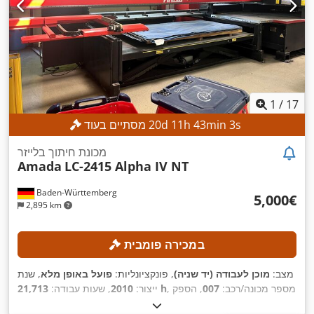
1
/
17
s
1
min
43
h
11
d
20
מסתיים בעוד
מכונת חיתוך בלייזר
Amada
LC-2415 Alpha IV NT
Baden-Württemberg
‏5,000 ‏€
2,895 km
במכירה פומבית
מצב:
מוכן לעבודה (יד שניה)
, פונקציונליות:
פועל באופן מלא
, שנת
, מספר מכונה/רכב:
007
, הספק
21,713 h
ייצור:
2010
, שעות עבודה:
לייזר:
4,000 וואט
, עובי מירבי של יריעת פלדה:
12 מ"מ
, עובי