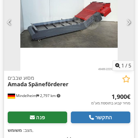
1
/
5
מסוע שבבים
Amada
Späneförderer
‏1,900 ‏€
Mindelheim
2,797 km
מחיר קבוע בתוספת מע"מ
התקשר
פנה
,
מצב:
משומש