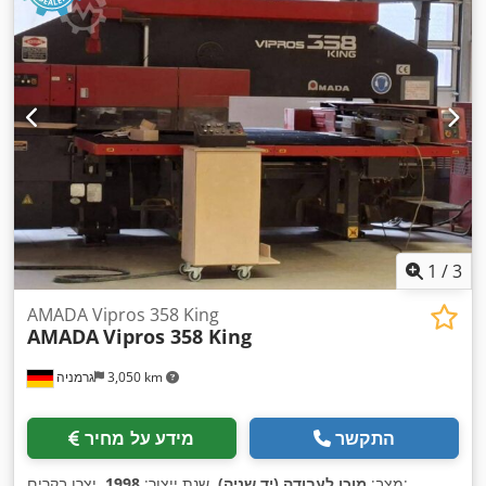
1
/
3
AMADA Vipros 358 King
AMADA
Vipros 358 King
3,050 km
גרמניה
התקשר
מידע על מחיר
, יצרן בקרים:
מצב:
מוכן לעבודה (יד שניה)
, שנת ייצור:
1998