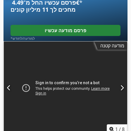
*
פרסם עכשיו החל מ־‏4.49 ‏€
מחכים לך
11 מיליון קונים
פרסם מודעה עכשיו
*למודעה/לחודש
מודעה קטנה
1
/
8