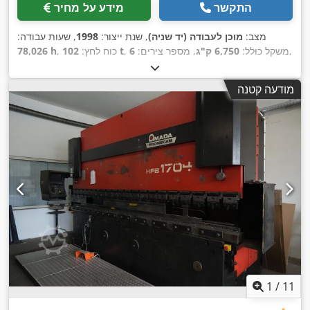
התקשר
מידע על מחיר
מצב:
מוכן לעבודה (יד שניה)
, שנת ייצור:
1998
, שעות עבודה:
,
, משקל כולל:
6,750 ק"ג
, מספר צירים:
6
102 t
, כוח לחץ:
78,026 h
מודעה קטנה
1
/
11