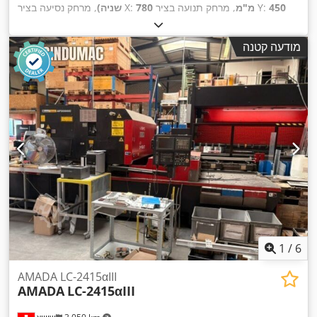
450
, מרחק תנועה בציר Y:
780 מ"מ
, מרחק נסיעה בציר X:
שניה)
, משקל
Series 32i-MODEL B
, דגם בקר:
FANUC
, יצרן בקרים:
מ"מ
כולל:
5,000 ק"ג
, הספק מנוע הציר:
7,500 וואט
, אורך שולחן:
700
מודעה קטנה
,
מ"מ
, רוחב שולחן:
400 מ"מ
, מספר צירים:
3
1
/
6
AMADA LC-2415αIII
AMADA
LC-2415αIII