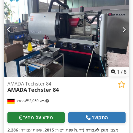
1
/
8
AMADA Techster 84
AMADA
Techster 84
3,050 km
גרמניה
התקשר
מידע על מחיר
, מצב:
מוכן לעבודה (יד
2,286 h
שנת ייצור:
2015
, שעות עבודה: