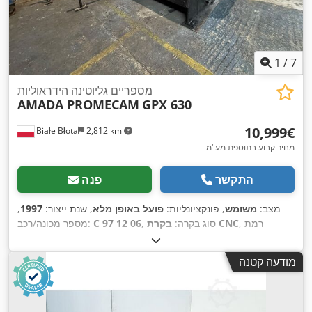
1
/
7
מספריים גליוטינה הידראוליות
AMADA PROMECAM
GPX 630
‏10,999 ‏€
Białe Błota
2,812 km
מחיר קבוע בתוספת מע"מ
התקשר
פנה
מצב:
משומש
, פונקציונליות:
פועל באופן מלא
, שנת ייצור:
1997
,
, רמת
בקרת CNC
, סוג בקרה:
C 97 12 06
מספר מכונה/רכב:
אוטומציה:
אוטומטי
, סוג הנעה:
הידראולי
, רוחב עבודה:
3,100 מ"מ
,
, מד מדף
מופעל CNC
עובי מירבי של לוח:
6 מ"מ
, כוונון מד אחורי:
מודעה קטנה
אחורי:
1,050 מ"מ
, משקל כולל:
6,500 ק"ג
, מספר זרועות תמיכה:
,
2
, ציוד:
ברז זווית