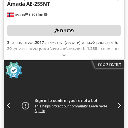
Amada
AE-255NT
3,808 km
נורווגיה
פרטים
,
3 h
מצב:
מוכן לעבודה (יד שניה)
, שנת ייצור:
2017
, שעות עבודה:
, רוחב עבודה:
1,250
20 t
פונקציונליות:
פועל באופן מלא
, כוח לחץ:
1,270 מ"מ
, עובי מירבי של לוח:
6 מ"מ
,
, מרחק תנועה בציר Y:
מ"מ
,
אורך עבודה:
1,250 מ"מ
מודעה קטנה