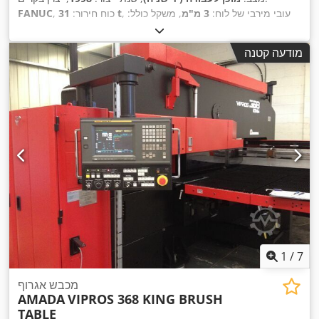
, עובי מירבי של לוח:
3 מ"מ
, משקל כולל:
31 t
, כוח חירור:
FANUC
16,000 ק"ג
, רוחב כולל:
6,500 מ"מ
, גובה כולל:
3,050 מ"מ
, מרחק
1,270 מ"מ
, אורך
, מרחק תנועה בציר Y:
4,000 מ"מ
נסיעה בציר X:
מודעה קטנה
,
מוצר (מקסימום):
8,300 מ"מ
, מספר צירים:
2
1
/
7
מכבש אגרוף
AMADA
VIPROS 368 KING BRUSH
TABLE