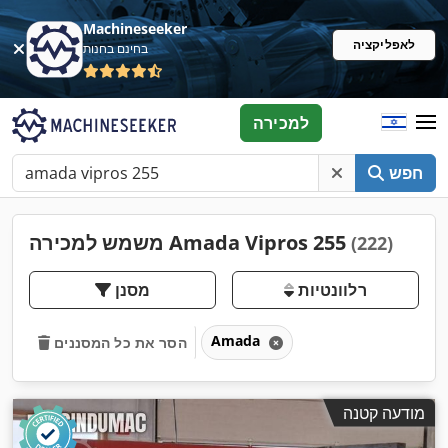
Machineseeker
לאפליקציה
בחינם בחנות
למכירה
חפש
משמש למכירה Amada Vipros 255
(222)
רלוונטיות
מסנן
Amada
הסר את כל המסננים
מודעה קטנה