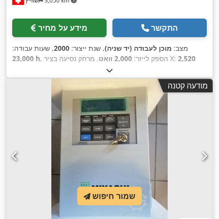
3,050 km
שווייץ
התקשר
מידע על מחיר
מצב:
מוכן לעבודה (יד שניה)
, שנת ייצור:
2000
, שעות עבודה:
2,520
, מרחק נסיעה בציר X:
, הספק לייזר:
2,000 וואט
23,000 h
300
, מרחק תנועה ציר Z:
1,550 מ"מ
, מרחק תנועה בציר Y:
מ"מ
,
מ"מ
, משקל כולל:
6,500 ק"ג
, מספר צירים:
3
מודעה קטנה
שמור חיפוש