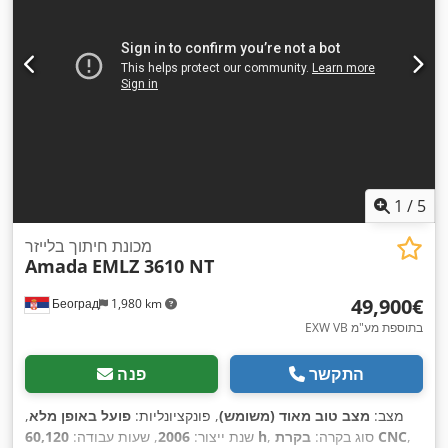
1
/
5
מכונת חיתוך בלייזר
Amada
EMLZ 3610 NT
‏49,900 ‏€
Београд
1,980 km
EXW VB בתוספת מע"מ
התקשר
פנה
מצב:
מצב טוב מאוד (משומש)
, פונקציונליות:
פועל באופן מלא
,
,
בקרת CNC
, סוג בקרה:
60,120 h
שנת ייצור:
2006
, שעות עבודה: