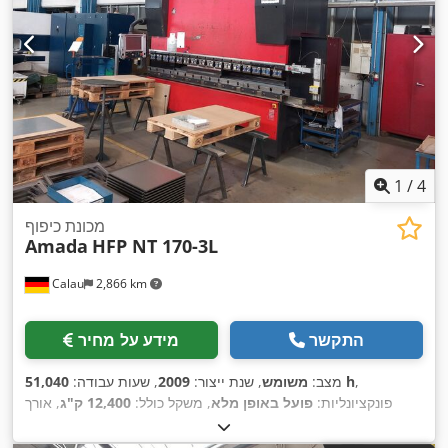
1
/
4
מכונת כיפוף
Amada
HFP NT 170-3L
Calau
2,866 km
התקשר
מידע על מחיר
,
51,040 h
מצב:
משומש
, שנת ייצור:
2009
, שעות עבודה:
פונקציונליות:
פועל באופן מלא
, משקל כולל:
12,400 ק"ג
, אורך
כולל:
2,650 מ"מ
, גובה כולל:
3,150 מ"מ
, רוחב כולל:
4,550 מ"מ
,
,
170 t
אורך מהלך:
350 מ"מ
, סוג זרם כניסה:
תלת פאזי
, כוח לחץ: