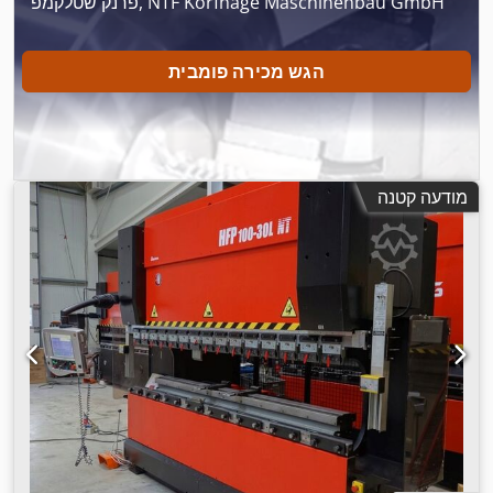
פרנק שטלקמפ, NTF Korfhage Maschinenbau GmbH
הגש מכירה פומבית
מודעה קטנה