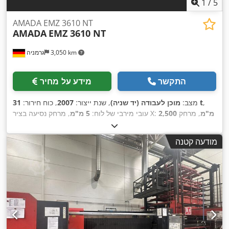
1
/
5
AMADA EMZ 3610 NT
AMADA
EMZ 3610 NT
3,050 km
גרמניה
התקשר
מידע על מחיר
,
31 t
מצב:
מוכן לעבודה (יד שניה)
, שנת ייצור:
2007
, כוח חירור:
2,500 מ"מ
, מרחק
, מרחק נסיעה בציר X:
עובי מירבי של לוח:
5 מ"מ
1,525 מ"מ
, משקל כולל:
21,000 ק"ג
, עומס שולחן:
תנועה בציר Y:
,
160 ק"ג
, מספר צירים:
2
מודעה קטנה