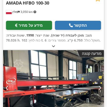
AMADA
HFBO 100-30
3,050 km
פולין
התקשר
מידע על מחיר
מצב:
מוכן לעבודה (יד שניה)
, שנת ייצור:
1998
, שעות עבודה:
,
, משקל כולל:
6,750 ק"ג
, מספר צירים:
6
102 t
, כוח לחץ:
78,026 h
מודעה קטנה