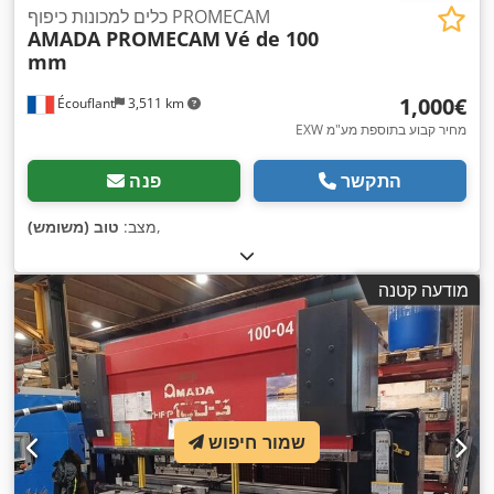
כלים למכונות כיפוף PROMECAM
AMADA PROMECAM
Vé de 100
mm
‏1,000 ‏€
Écouflant
3,511 km
EXW מחיר קבוע בתוספת מע"מ
התקשר
פנה
,
מצב:
טוב (משומש)
מודעה קטנה
שמור חיפוש