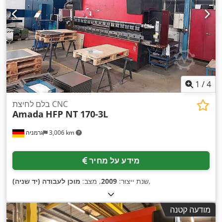
1
/
4
בלם לחיצת CNC
Amada
HFP NT 170-3L
3,006 km
גרמניה
מידע על מחיר
,
שנת ייצור:
2009
, מצב:
מוכן לעבודה (יד שניה)
מודעה קטנה