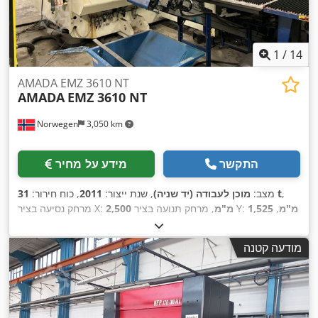
1
/
14
AMADA EMZ 3610 NT
AMADA
EMZ 3610 NT
Norwegen
3,050 km
התקשר
מידע על מחיר
,
31 t
מצב:
מוכן לעבודה (יד שניה)
, שנת ייצור:
2011
, כוח חירור:
1,525 מ"מ
,
, מרחק תנועה בציר Y:
2,500 מ"מ
מרחק נסיעה בציר X:
, יצרן בקרים:
משקל כולל:
21,000 ק"ג
, עומס שולחן:
160 ק"ג
,
, מספר צירים:
2
FANUC
מודעה קטנה