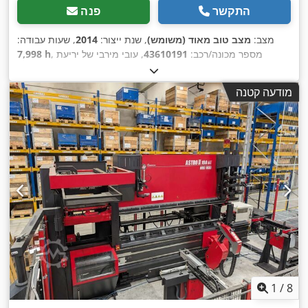
התקשר
פנה
מצב:
מצב טוב מאוד (משומש)
, שנת ייצור:
2014
, שעות עבודה:
, מספר מכונה/רכב:
43610191
, עובי מירבי של יריעת
7,998 h
,
אלומיניום:
6 מ"מ
מודעה קטנה
1
/
8