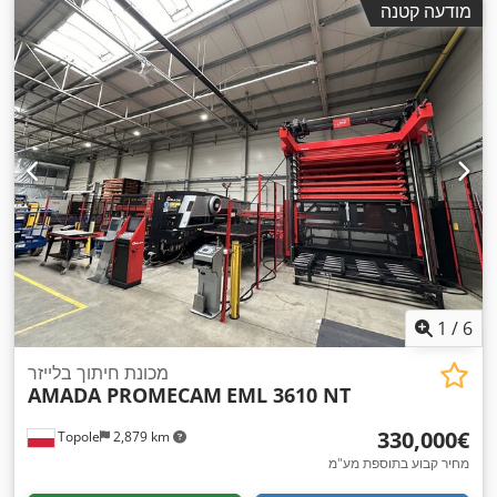
מודעה קטנה
,
400 V
מתח כניסה:
1
/
6
מכונת חיתוך בלייזר
AMADA PROMECAM
EML 3610 NT
‏330,000 ‏€
Topole
2,879 km
מחיר קבוע בתוספת מע"מ