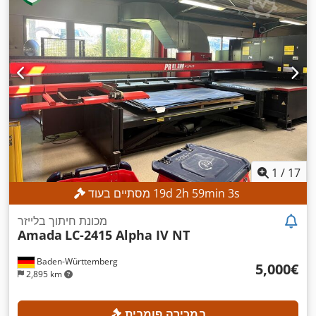
רוחב שולחן:
1,500 מ"מ
, אורך עבודה:
3,000 מ"מ
, רוחב עבודה:
,
3,000 מ"מ
1
/
17
s
2
min
59
h
2
d
19
מסתיים בעוד
מכונת חיתוך בלייזר
Amada
LC-2415 Alpha IV NT
Baden-Württemberg
‏5,000 ‏€
2,895 km
במכירה פומבית