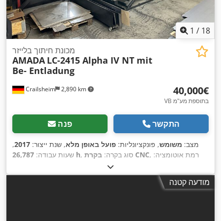
1
/
18
מכונת חיתוך בלייזר
AMADA
LC-2415 Alpha IV NT mit
Be- Entladung
‏40,000 ‏€
Crailsheim
2,890 km
VB בתוספת מע"מ
התקשר
פנה
מצב:
משומש
, פונקציונליות:
פועל באופן מלא
, שנת ייצור:
2017
,
, רמת אוטומציה:
בקרת CNC
, סוג בקרה:
26,787 h
שעות עבודה:
CO₂
, סוג לייזר:
FANUC
, יצרן בקרים:
אוטומטי
, סוג הנעה:
חשמלי
, הספק לייזר:
4,000 וואט
, עובי
FANUC
, יצרן מקור לייזר:
לייזר
מודעה קטנה
מירבי של יריעת פלדה:
10 מ"מ
, עובי מקסימלי של פח נירוסטה:
12
מ"מ
, עובי מירבי של יריעת אלומיניום:
8 מ"מ
, סוג קירור:
מים
, ציוד:
חילוץ אבק, יחידת קירור, מחסום אור בטיחותי, סימון CE, פליטת
,
עשן, תיעוד / מדריך