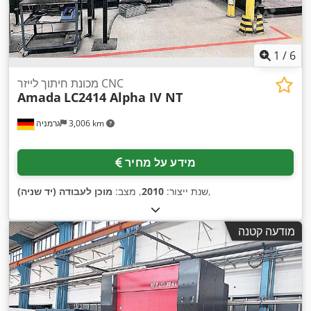
1
/
6
מכונת חיתוך לייזר CNC
Amada
LC2414 Alpha IV NT
3,006 km
גרמניה
מידע על מחיר
,
שנת ייצור:
2010
, מצב:
מוכן לעבודה (יד שניה)
מודעה קטנה