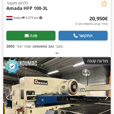
ללחוץ מעצור
Amada
HFP 100-3L
‏20,950 ‏€
Aalten
3,275 km
מחיר קבוע בתוספת מע"מ
התקשר
פנה
,
מצב:
טוב (משומש)
, שנת ייצור:
2003
מודעה קטנה