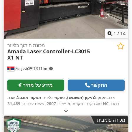
1
/
14
מכונת חיתוך בלייזר
Amada
Laser Controller-LC3015
X1 NT
Konjevići
1,911 km
התקשר
מידע על מחיר
מצב:
זקוק לתיקון (משומש)
, פונקציונליות:
תפקוד מוגבל
, שנת
, רמת
בקרת NC
, סוג בקרה:
31,489 h
ייצור:
2007
, שעות עבודה:
CO₂ לייזר
, שעות לייזר:
22,804
, סוג לייזר:
אוטומציה:
חצי אוטומטי
, הספק לייזר:
4,000 וואט
, עובי מירבי של לוח:
22 מ"מ
, עובי מירבי
h
מכירה פומבית
של יריעת פלדה:
22 מ"מ
, עובי מקסימלי של פח נירוסטה:
8 מ"מ
,
עובי מירבי של יריעת אלומיניום:
6 מ"מ
, אורך שולחן:
3,000 מ"מ
,