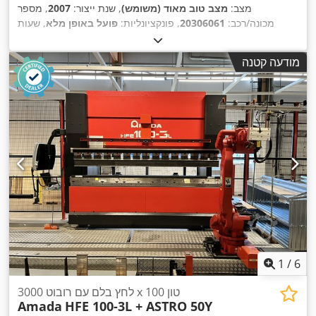
מצב:
מצב טוב מאוד (משומש)
, שנת ייצור:
2007
, מספר
מכונה/רכב:
20306061
, פונקציונליות:
פועל באופן מלא
, שעות
, אורך מהלך:
200 מ"מ
, עומק
100 t
, כוח לחץ:
64,000 h
עבודה:
גרון:
415 מ"מ
, רוחב עבודה:
3,110 מ"מ
, מרחק בין הסטנדים:
מודעה קטנה
,
2,700 מ"מ
1
/
6
לחץ בלם עם רובוט 3000 x 100 טון
Amada
HFE 100-3L + ASTRO 50Y