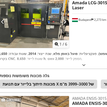
Amada
LCG-3015
Laser
Budapest
2,273 km
1
/
6
ומש)
, פונקציונליות:
פועל באופן מלא
, שנת ייצור:
2014
, שעות עבודה:
,
, הספק לייזר:
2,000 וואט
8,650 h
, שעות לייזר:
בקרת CNC
גלה מכונות משומשות נוספות
ר
מכונות חיתוך בלייזר עם תנועת X של 3000–3999 מ"מ
AMADA ENSIS-3015 
AMADA
ENSIS-30