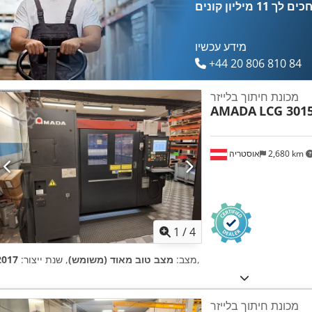
כים לך
11 מיליון קונים
מידע עכשיו
+44 20 806 810 84
מכונת חיתוך בלייזר
AMADA
LCG 3015
2,680 km
אוסטריה
1
/
4
,
מצב:
מצב טוב מאוד (משומש)
, שנת ייצור:
2017
מכונת חיתוך בלייזר