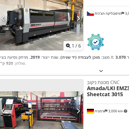
3,
הרפובליקה הצ'כית
1
/
6
, מרחק נסיעה בציר X:
מצב:
מוכן לעבודה (יד שניה)
, שנת ייצור:
2019
,
שולחן:
920 ק"ג
מכונת ניקוב CNC
Amada/LKI
EMZ
Sheetcat 3015
3,006 km
גרמניה