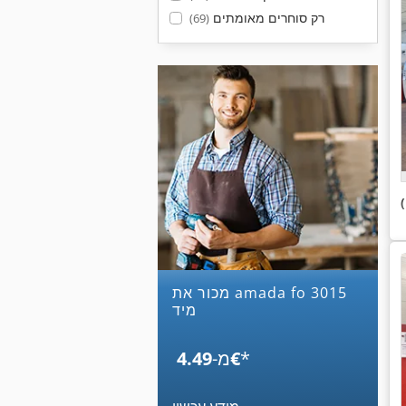
רק סוחרים מאומתים
(69)
מכור את amada fo 3015
מיד
*
‏4.49 ‏€
מ-