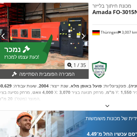
מכונת חיתוך בלייזר
Amada
FO-3015N
Thüringen
3,007 k
נמכר
כעת עצמו למכרז!
1
/
35
המכירה הפומבית הסתיימה
ניה)
, פונקציונליות:
פועל באופן מלא
, שנת ייצור:
2004
, שעות עבודה:
, מרחק תנועה בציר Y:
3,070 מ"מ
, מרחק נסיעה בציר X:
4,000 וואט
,
המוצר (מקס'):
20 מ"מ
דית של מכונות משומשות