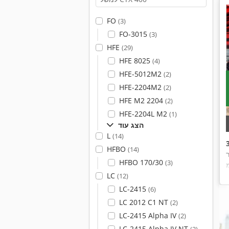
FO
(3)
FO-3015
(3)
HFE
(29)
HFE 8025
(4)
HFE-5012M2
(2)
HFE-2204M2
(2)
HFE M2 2204
(2)
HFE-2204L M2
(1)
הצג עוד
L
(14)
HFBO
(14)
HFBO 170/30
(3)
LC
(12)
LC-2415
(6)
LC 2012 C1 NT
(2)
LC-2415 Alpha IV
(2)
LC-2415 Alpha IV NT