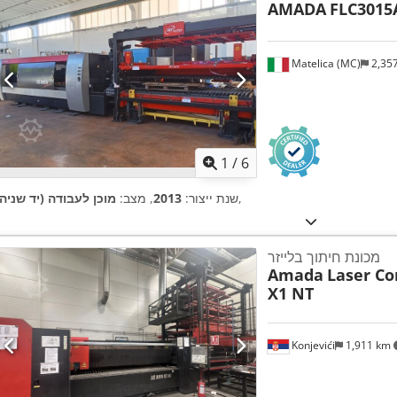
AMADA
FLC3015
Matelica (MC)
2,35
1
/
6
,
שנת ייצור:
2013
, מצב:
מוכן לעבודה (יד שניה)
מכונת חיתוך בלייזר
Amada
Laser Co
X1 NT
Konjevići
1,911 km