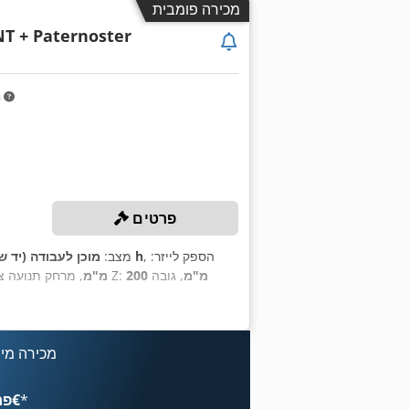
מכירה פומבית
T + Paternoster
m
פרטים
, הספק לייזר:
30,629 h
מצב:
מוכן לעבודה (יד ש
200 מ"מ
, גובה
, מרחק תנועה ציר Z:
1,550 מ"מ
מכירה מיי
*
פרסם עכשיו החל מ־‏4.49 ‏€