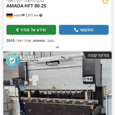
בלם לחיצה - הידראולי
AMADA
HFT 80-25
2,971 km
גרמניה
התקשר
מידע על מחיר
,
מצב:
משומש
, שנת ייצור:
2010
מודעה קטנה