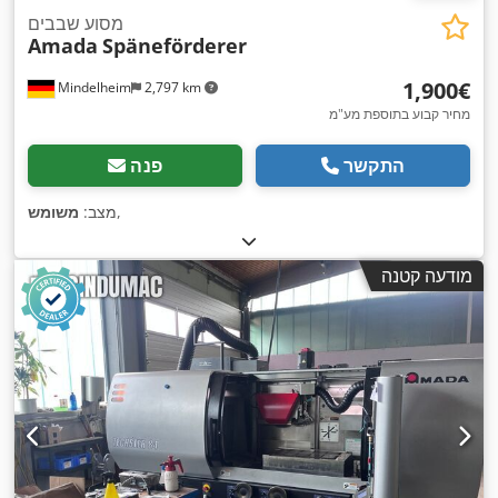
מסוע שבבים
Amada
Späneförderer
‏1,900 ‏€
Mindelheim
2,797 km
מחיר קבוע בתוספת מע"מ
התקשר
פנה
,
מצב:
משומש
מודעה קטנה