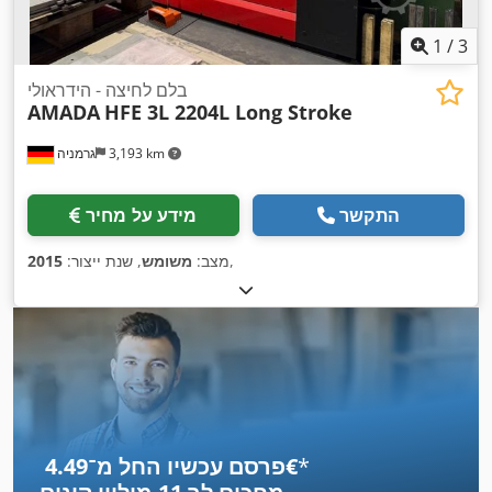
1
/
3
בלם לחיצה - הידראולי
AMADA
HFE 3L 2204L Long Stroke
3,193 km
גרמניה
התקשר
מידע על מחיר
,
מצב:
משומש
, שנת ייצור:
2015
*
פרסם עכשיו החל מ־‏4.49 ‏€