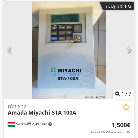
,
מ"מ
, משקל כולל:
6,500 ק"ג
, מספר צירים:
3
מודעה קטנה
1
/
7
לחץ בלם
Amada
Miyachi STA 100A
‏1,500 ‏€
Sarkad
2,092 km
מחיר קבוע בתוספת מע"מ