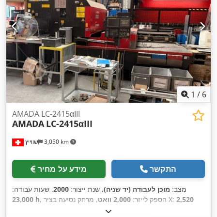
1
/
6
AMADA LC-2415αIII
AMADA
LC-2415αIII
3,050 km
שווייץ
התקשר
מידע על מחיר
מצב:
מוכן לעבודה (יד שניה)
, שנת ייצור:
2000
, שעות עבודה:
2,520
, מרחק נסיעה בציר X:
, הספק לייזר:
2,000 וואט
23,000 h
300
, מרחק תנועה ציר Z:
1,550 מ"מ
, מרחק תנועה בציר Y:
מ"מ