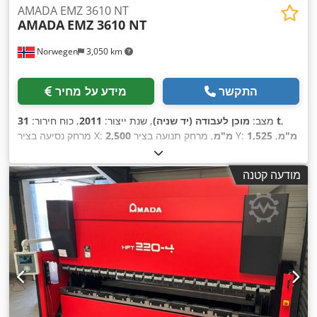
AMADA EMZ 3610 NT
AMADA
EMZ 3610 NT
Norwegen
3,050 km
התקשר
מידע על מחיר
,
31 t
מצב:
מוכן לעבודה (יד שניה)
, שנת ייצור:
2011
, כוח חירור:
1,525 מ"מ
,
, מרחק תנועה בציר Y:
2,500 מ"מ
מרחק נסיעה בציר X:
, יצרן בקרים:
משקל כולל:
21,000 ק"ג
, עומס שולחן:
160 ק"ג
,
, מספר צירים:
2
FANUC
מודעה קטנה