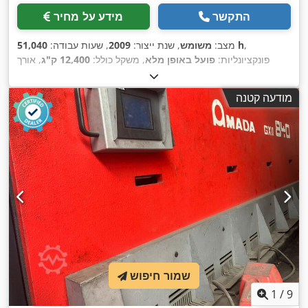
התקשר
מידע על מחיר
,
51,040 h
מצב:
משומש
, שנת ייצור:
2009
, שעות עבודה:
פונקציונליות:
פועל באופן מלא
, משקל כולל:
12,400 ק"ג
, אורך
כולל:
2,650 מ"מ
, גובה כולל:
3,150 מ"מ
, רוחב כולל:
4,550 מ"מ
,
,
170 t
אורך מהלך:
350 מ"מ
, סוג זרם כניסה:
תלת פאזי
, כוח לחץ:
מודעה קטנה
,
400 V
מתח כניסה:
שמור חיפוש
1
/
9