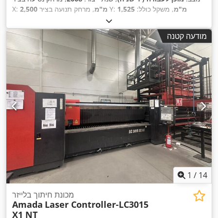
1,525 מ"מ
, משקל כולל:
, מרחק תנועה בציר Y:
2,500 מ"מ
X:
,
21,000 ק"ג
, עומס שולחן:
160 ק"ג
, מספר צירים:
2
מודעה קטנה
1
/
14
מכונת חיתוך בלייזר
Amada
Laser Controller-LC3015
X1 NT