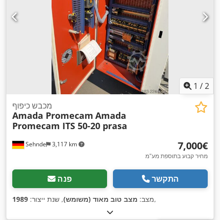
1
/
2
מכבש כיפוף
Amada Promecam
Amada
Promecam ITS 50-20 prasa
‏7,000 ‏€
Sehnde
3,117 km
מחיר קבוע בתוספת מע"מ
התקשר
פנה
,
מצב:
מצב טוב מאוד (משומש)
, שנת ייצור:
1989