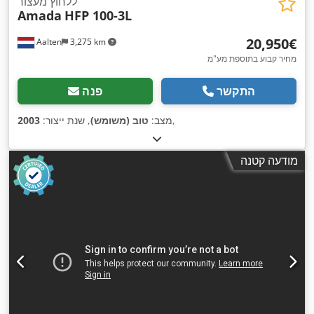
ללחוץ מעצור
Amada
HFP 100-3L
‏20,950 ‏€
Aalten
3,275 km
מחיר קבוע בתוספת מע"מ
התקשר
פנה
,
מצב:
טוב (משומש)
, שנת ייצור:
2003
מודעה קטנה