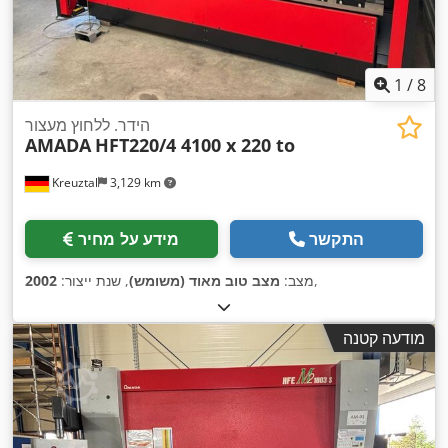
1
/
8
הידר. ללחוץ מעצור
AMADA
HFT220/4 4100 x 220 to
Kreuztal
3,129 km
התקשר
מידע על מחיר
,
מצב:
מצב טוב מאוד (משומש)
, שנת ייצור:
2002
מודעה קטנה