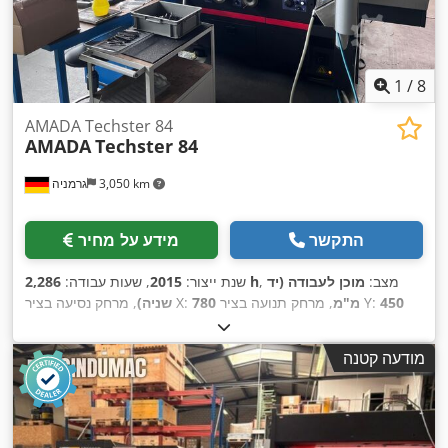
1
/
8
AMADA Techster 84
AMADA
Techster 84
3,050 km
גרמניה
התקשר
מידע על מחיר
, מצב:
מוכן לעבודה (יד
2,286 h
שנת ייצור:
2015
, שעות עבודה:
450
, מרחק תנועה בציר Y:
780 מ"מ
, מרחק נסיעה בציר X:
שניה)
, משקל
Series 32i-MODEL B
, דגם בקר:
FANUC
, יצרן בקרים:
מ"מ
כולל:
5,000 ק"ג
, הספק מנוע הציר:
7,500 וואט
, אורך שולחן:
700
מודעה קטנה
,
מ"מ
, רוחב שולחן:
400 מ"מ
, מספר צירים:
3