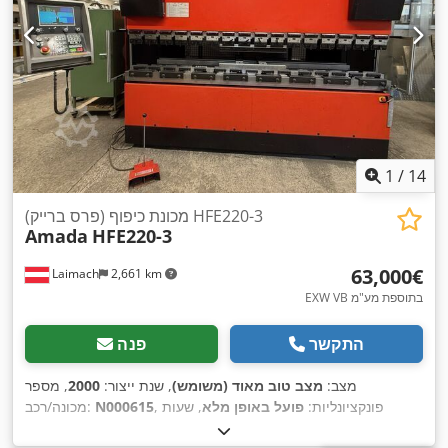
1
/
14
מכונת כיפוף (פרס ברייק) HFE220-3
Amada
HFE220-3
‏63,000 ‏€
Laimach
2,661 km
EXW VB בתוספת מע"מ
התקשר
פנה
מצב:
מצב טוב מאוד (משומש)
, שנת ייצור:
2000
, מספר
, פונקציונליות:
פועל באופן מלא
, שעות
N000615
מכונה/רכב:
, כוח:
14.8 קילוואט (20.12 כ"ס)
, מתח כניסה:
400
4,626 h
עבודה: