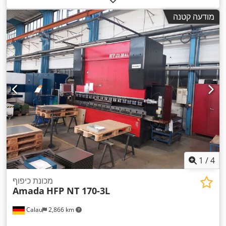
1,270 מ"מ
, אורך
, מרחק תנועה בציר Y:
4,000 מ"מ
נסיעה בציר X:
מודעה קטנה
,
מוצר (מקסימום):
8,300 מ"מ
, מספר צירים:
2
1
/
4
מכונת כיפוף
Amada
HFP NT 170-3L
Calau
2,866 km