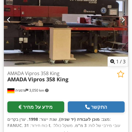
1
/
3
AMADA Vipros 358 King
AMADA
Vipros 358 King
3,050 km
גרמניה
התקשר
מידע על מחיר
, יצרן בקרים:
מצב:
מוכן לעבודה (יד שניה)
, שנת ייצור:
1998
, עובי מירבי של לוח:
3 מ"מ
, משקל כולל:
31 t
, כוח חירור:
FANUC
16,000 ק"ג
, רוחב כולל:
6,500 מ"מ
, גובה כולל:
3,050 מ"מ
, מרחק