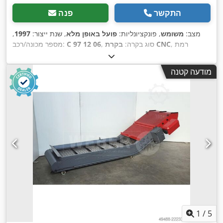
התקשר
פנה
מצב:
משומש
, פונקציונליות:
פועל באופן מלא
, שנת ייצור:
1997
,
, רמת
בקרת CNC
, סוג בקרה:
C 97 12 06
מספר מכונה/רכב:
אוטומציה:
אוטומטי
, סוג הנעה:
הידראולי
, רוחב עבודה:
3,100 מ"מ
,
, מד מדף
מופעל CNC
עובי מירבי של לוח:
6 מ"מ
, כוונון מד אחורי:
מודעה קטנה
אחורי:
1,050 מ"מ
, משקל כולל:
6,500 ק"ג
, מספר זרועות תמיכה:
,
2
, ציוד:
ברז זווית
1
/
5