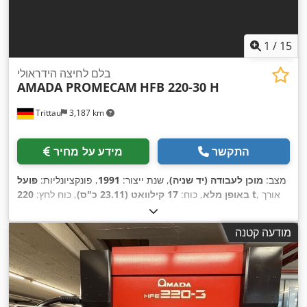
1
/
15
בלם לחיצה הידראולי
AMADA PROMECAM
HFB 220-30 H
Trittau
3,187 km
התקשר
מידע על מחיר
מצב:
מוכן לעבודה (יד שניה)
, שנת ייצור:
1991
, פונקציונליות:
פועל
, אורך
220 t
באופן מלא
, כוח:
17 קילוואט (23.11 כ"ס)
, כוח לחץ:
מהלך:
180 מ"מ
, עומק גרון:
420 מ"מ
, רוחב כולל:
3,650 מ"מ
, גובה
,
כולל:
2,900 מ"מ
, משקל כולל:
17,900 ק"ג
מודעה קטנה