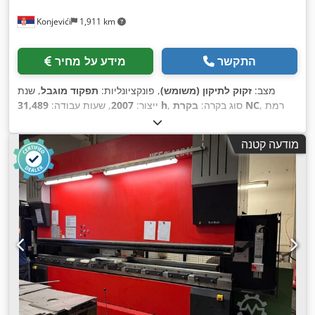
Konjevići
1,911 km
התקשר
מידע על מחיר
מצב:
זקוק לתיקון (משומש)
, פונקציונליות:
תפקוד מוגבל
, שנת
, רמת
בקרת NC
, סוג בקרה:
31,489 h
ייצור:
2007
, שעות עבודה:
CO₂ לייזר
, שעות לייזר:
22,804
, סוג לייזר:
אוטומציה:
חצי אוטומטי
, הספק לייזר:
4,000 וואט
, עובי מירבי של לוח:
22 מ"מ
, עובי מירבי
h
מודעה קטנה
של יריעת פלדה:
22 מ"מ
, עובי מקסימלי של פח נירוסטה:
8 מ"מ
,
עובי מירבי של יריעת אלומיניום:
6 מ"מ
, אורך שולחן:
3,000 מ"מ
,
רוחב שולחן:
1,500 מ"מ
, אורך עבודה:
3,000 מ"מ
, רוחב עבודה:
,
3,000 מ"מ