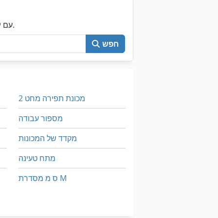
עכשיו חפש את כל Machineseeker עם יותר מ-200,000 מכונות יד שנייה.
חפש
מכונת תפירה מחט 2
מספור עבודה
מקדד של המכונות
מתח טעינה
ס מ מסדרת M
על מיני ואנים
מכונת כביסה ומכונת כביסה תעשיית תוכן 30 ק ג