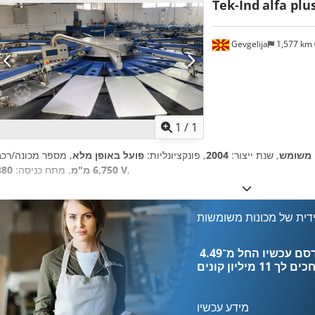
Tek-Ind
alfa plu
Gevgelija
1,577 km
ת נוספות
1
/
1
משומש
, שנת ייצור:
2004
, פונקציונליות:
פועל באופן מלא
,
380 V
6,750 מ"מ
, מתח כניסה:
דית של מכונות משומשות
כים לך
11 מיליון קונים
מידע עכשיו