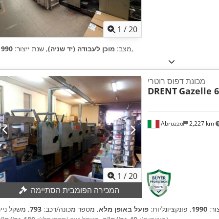
1
/
20
,
מצב:
מוכן לעבודה (יד שניה)
, שנת ייצור:
1990
מכונת דפוס רוטרי
DRENT
Gazelle 
Abruzzo
2,227 km
1
/
20
המכירה הפומבית הסתיימה
צור:
1990
, פונקציונליות:
פועל באופן מלא
, מספר מכונה/רכב:
793
, משקל נייר