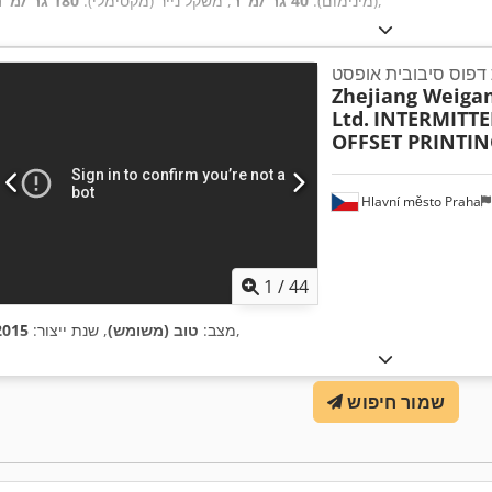
,
(מינימום):
40 גר'/מ"ר
, משקל נייר (מקסימלי):
180 גר'/מ"ר
דפוס סיבובית אופסט
Zhejiang Weiga
Ltd.
INTERMITTE
OFFSET PRINTI
Hlavní město Praha
1
/
44
,
מצב:
טוב (משומש)
, שנת ייצור:
2015
שמור חיפוש