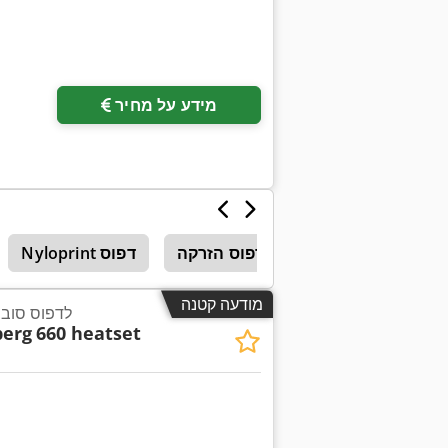
מידע על מחיר
מכונת דפוס הזרקה
Nyloprint דפוס
מודעה קטנה
תנור ייבוש heat set לדפוס ס
berg
660 heatset