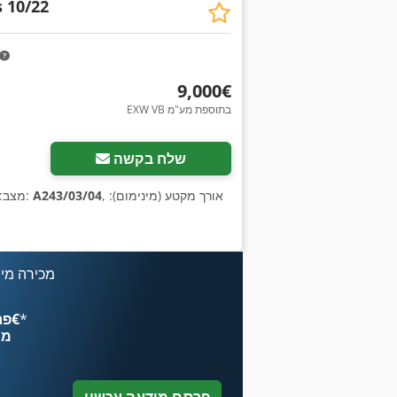
s 10/22
‏9,000 ‏€
EXW VB בתוספת מע"מ
בקש תמונו
שלח בקשה
, אורך מקטע (מינימום):
A243/03/04
, מספר מכונה/רכב:
מצב:
מכירה מיי
*
פרסם עכשיו החל מ־‏4.49 ‏€
מח