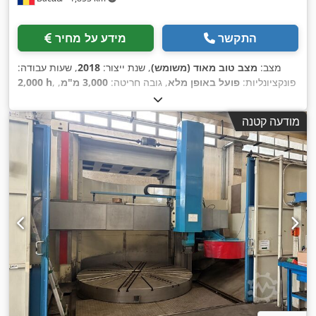
התקשר
מידע על מחיר
מצב:
מצב טוב מאוד (משומש)
, שנת ייצור:
2018
, שעות עבודה:
, פונקציונליות:
פועל באופן מלא
, גובה חריטה:
3,000 מ"מ
,
2,000 h
משקל חומר העבודה (מקס'):
30,000 ק"ג
, קוטר חריטה:
3,500 מ"מ
,
,
כוח:
100 קילוואט (135.96 כ"ס)
מודעה קטנה