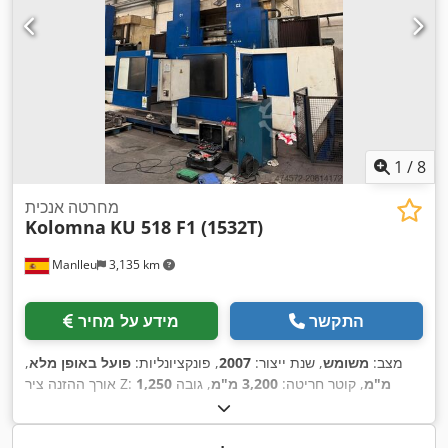
1
/
8
מחרטה אנכית
Kolomna
KU 518 F1 (1532T)
Manlleu
3,135 km
התקשר
מידע על מחיר
מצב:
משומש
, שנת ייצור:
2007
, פונקציונליות:
פועל באופן מלא
,
1,250 מ"מ
, קוטר חריטה:
3,200 מ"מ
, גובה
אורך ההזנה ציר Z:
,
חריטה:
2,000 מ"מ
, קוטר הלוח הקדמי:
3,200 מ"מ