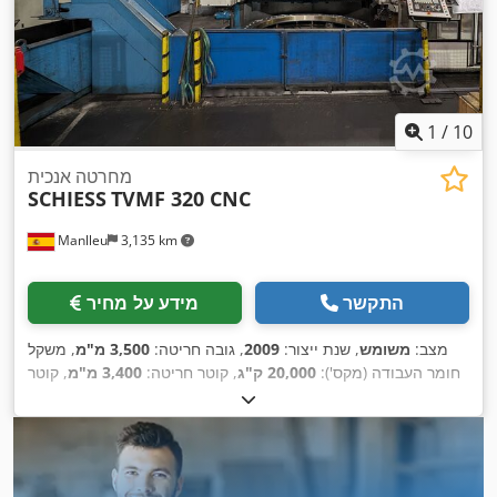
1
/
10
מחרטה אנכית
SCHIESS
TVMF 320 CNC
Manlleu
3,135 km
התקשר
מידע על מחיר
מצב:
משומש
, שנת ייצור:
2009
, גובה חריטה:
3,500 מ"מ
, משקל
חומר העבודה (מקס'):
20,000 ק"ג
, קוטר חריטה:
3,400 מ"מ
, קוטר
הלוח הקדמי:
2,950 מ"מ
, קוטר חומר העבודה (מקסימלי):
3,300
,
מ"מ