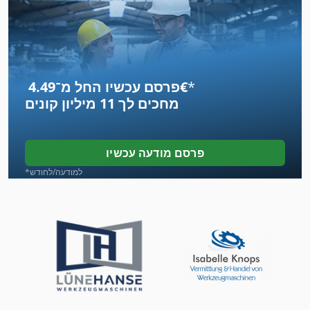
הקש על הנעל
הקש על לחמניות
הקש על ציר
*
פרסם עכשיו החל מ־‏4.49 ‏€
הקש על קרטון
מחכים לך
11 מיליון קונים
הרמת שולחן עם מסוע רולר
חד קרן קטן 3
פרסם מודעה עכשיו
טקסטיל ניקוי מכונת מכונת כביסה תעשייתי מילוי כמות 22 ק ג
*למודעה/לחודש
לחץ על מסגרת
מחרטה 12 סלטיק
מחרטה Sd 300
מחרטה יד ידית