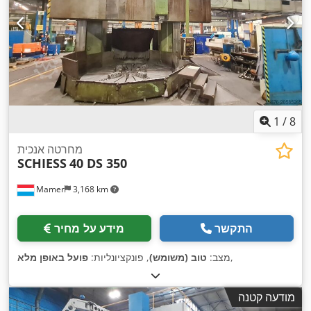
1
/
8
מחרטה אנכית
SCHIESS
40 DS 350
Mamer
3,168 km
התקשר
מידע על מחיר
,
מצב:
טוב (משומש)
, פונקציונליות:
פועל באופן מלא
מודעה קטנה