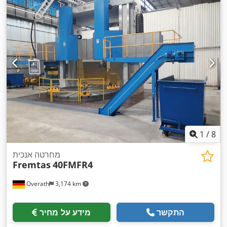
1
/
8
מחרטה אנכית
Fremtas
40FMFR4
Overath
3,174 km
התקשר
מידע על מחיר