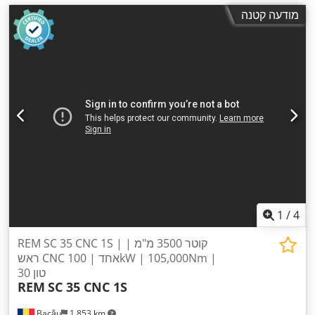
מודעה קטנה
1
/
4
REM SC 35 CNC 1S | קוטר 3500 מ"מ |
ראש CNC אחד | 100kW | 105,000Nm |
30 טון
REM
SC 35 CNC 1S
Bacău
1,853 km