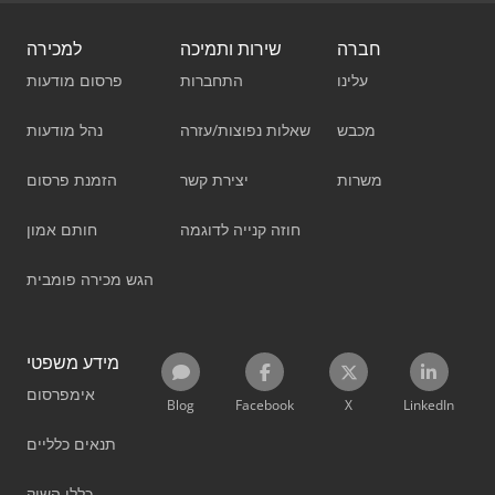
חברה
שירות ותמיכה
למכירה
עלינו
התחברות
פרסום מודעות
מכבש
שאלות נפוצות/עזרה
נהל מודעות
משרות
יצירת קשר
הזמנת פרסום
חוזה קנייה לדוגמה
חותם אמון
הגש מכירה פומבית
מידע משפטי
אימפרסום
Blog
Facebook
X
LinkedIn
תנאים כלליים
כללי השוק