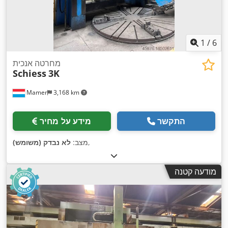
1
/
6
מחרטה אנכית
Schiess
3K
Mamer
3,168 km
התקשר
מידע על מחיר
,
מצב:
לא נבדק (משומש)
מודעה קטנה