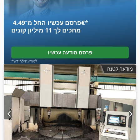
*
פרסם עכשיו החל מ־‏4.49 ‏€
מחכים לך
11 מיליון קונים
פרסם מודעה עכשיו
*למודעה/לחודש
מודעה קטנה