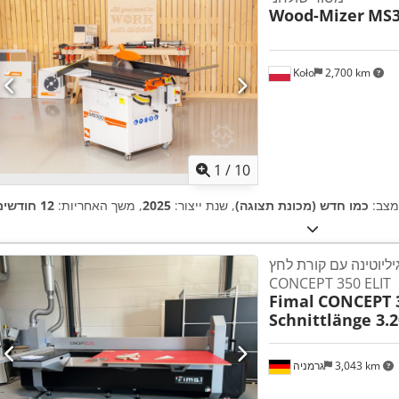
Wood-Mizer
MS3
Koło
2,700 km
1
/
10
מצב:
כמו חדש (מכונת תצוגה)
, שנת ייצור:
2025
, משך האחריות:
12 חודשים
יוטינה עם קורת לחץ Fimal
CONCEPT 350 ELIT
Fimal
CONCEPT 3
Schnittlänge 3
3,043 km
גרמניה