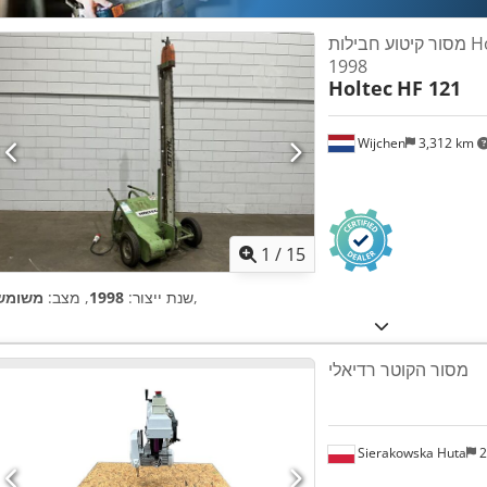
מסור קיטוע חבילות Holtec HF 121 שנת
1998
Holtec
HF 121
Wijchen
3,312 km
1
/
15
,
שנת ייצור:
1998
, מצב:
משומש
מסור הקוטר רדיאלי
Sierakowska Huta
2