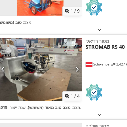
1
/
9
,
מצב:
טוב (משומש)
מסור רדיאלי
STROMAB
RS 40
Schwanberg
2,427
1
/
4
,
מצב:
מצב טוב מאוד (משומש)
, שנת ייצור:
2019
מסור שולחני