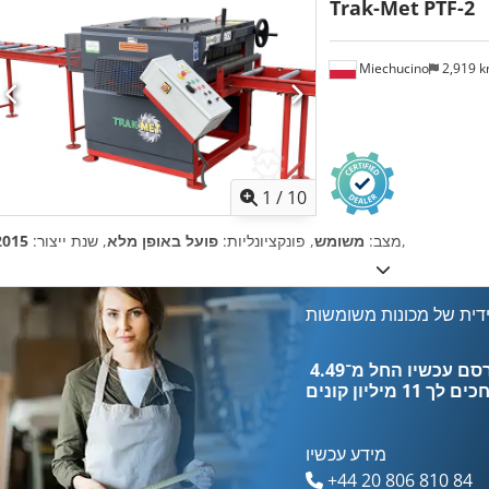
Trak-Met
PTF-2
Miechucino
2,919 
1
/
10
,
מצב:
משומש
, פונקציונליות:
פועל באופן מלא
, שנת ייצור:
2015
דית של מכונות משומשות
כים לך
11 מיליון קונים
מידע עכשיו
+44 20 806 810 84