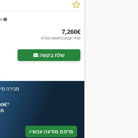
km
‏7,260 ‏€
מחיר קבוע בתוספת מע"מ
שלח בקשה
מכירה מיי
*
פרסם עכשיו החל מ־‏4.49 ‏€
מח
פרסם מודעה עכשיו