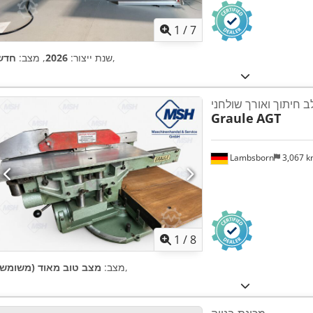
1
/
7
,
שנת ייצור:
2026
, מצב:
חדש
ב חיתוך ואורך שולחני
Graule
AGT
Lambsborn
3,067 
1
/
8
,
מצב:
מצב טוב מאוד (משומש)