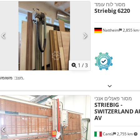
מסור לוח עומד
Striebig
6220
Nattheim
2,855 km
1
/
3
,
מצב:
משומש
מסור פאנלים אנכי
STRIEBIG -
SWITZERLAND
A
AV
Cantù
2,755 km