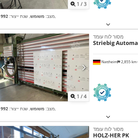
1
/
3
,
מצב:
משומש
, שנת ייצור:
1992
מסור לוח עומד
Striebig
Automat
Nattheim
2,855 km
1
/
4
,
מצב:
משומש
, שנת ייצור:
1992
מסור לוח עומד
HOLZ-HER
PK