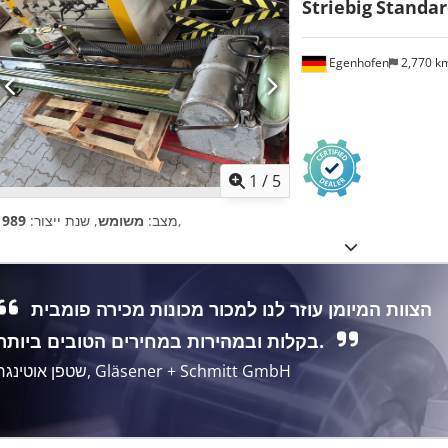
Striebig
Standar
Egenhofen
2,770 k
1
/
5
,
מצב:
משומש
, שנת ייצור:
1989
הצוות המיומן עוזר לנו למכור מכונות מכירה פומבית
בקלות ובמהירות במחירים הטובים ביותר.
שטפן אוטינגר, Gläsener + Schmitt GmbH