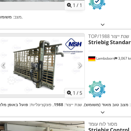
1
/
1
,
מצב:
משומש
TOP/שנת ייצור 1988
Striebig
Standar
Lambsborn
3,067 
1
/
5
:
מצב טוב מאוד (משומש)
, שנת ייצור:
1988
, פונקציונליות:
פועל באופן מלא
מסור לוח עומד
Striebig
Control