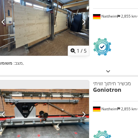
Nattheim
2,855 km
1
/
5
,
מצב:
משומש
מכשיר חיתוך זוויתי
Goniotron
Nattheim
2,855 km
ת נוספות