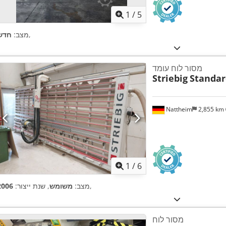
1
/
5
,
מצב:
חדש
מסור לוח עומד
Striebig
Standar
Nattheim
2,855 km
1
/
6
,
מצב:
משומש
, שנת ייצור:
2006
מסור לוח