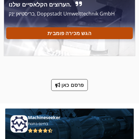
הערוצים הקלאסיים שלנו.
יד ידית אגרוף
כריסטיאן יֶנְק, Doppstadt Umwelttechnik GmbH
יד ידית מכונת
הגש מכירה פומבית
יד רימר
כלי רכב
לחץ על מסגרת
מכונה יד
פרסם כאן
מתח טעינה
ס מ מסדרת M
עגלות יד
Machineseeker
בחינם בחנות
עגלת יד