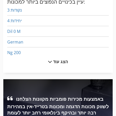
עיין בכינויים הנפוצים ביותר למכונות:
3 נקודות
4 יחידות
Dil 0 M
German
Ng 200
הצג עוד
הקש על לחמניות
טקסטיל ניקוי מכונת מכונת כביסה תעשייתי מילוי כמות 22 ק ג
יד אגרוף
יד בוכנה הידראולית
באמצעות מכירות פומביות מקוונות הצלחנו
יד חיתוך
לשווק מכונות הדגמה ומכונות בטרייד-אין במהירות
רבה יותר ובהיקף בינלאומי רחב יותר לעומת
יד ידית