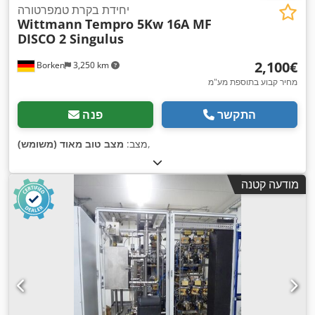
יחידת בקרת טמפרטורה
Wittmann
Tempro 5Kw 16A MF
DISCO 2 Singulus
‏2,100 ‏€
Borken
3,250 km
מחיר קבוע בתוספת מע"מ
התקשר
פנה
,
מצב:
מצב טוב מאוד (משומש)
מודעה קטנה