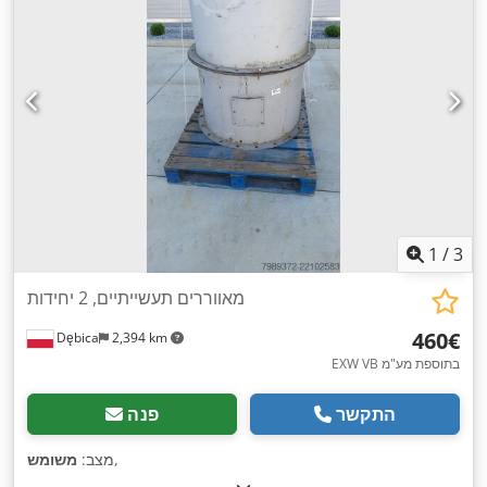
1
/
3
מאווררים תעשייתיים, 2 יחידות
‏460 ‏€
Dębica
2,394 km
EXW VB בתוספת מע"מ
התקשר
פנה
,
מצב:
משומש