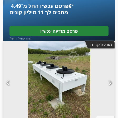
*
פרסם עכשיו החל מ־‏4.49 ‏€
מחכים לך
11 מיליון קונים
פרסם מודעה עכשיו
*למודעה/לחודש
מודעה קטנה