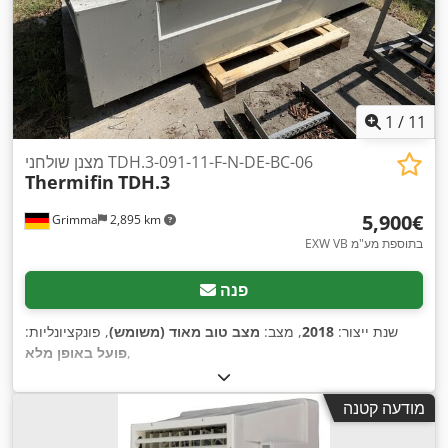
1
/
11
מצנן שולחני TDH.3-091-11-F-N-DE-BC-06
Thermifin
TDH.3
‏5,900 ‏€
Grimma
2,895 km
EXW VB בתוספת מע"מ
פנה
שנת ייצור:
2018
, מצב:
מצב טוב מאוד (משומש)
, פונקציונליות:
,
פועל באופן מלא
מודעה קטנה