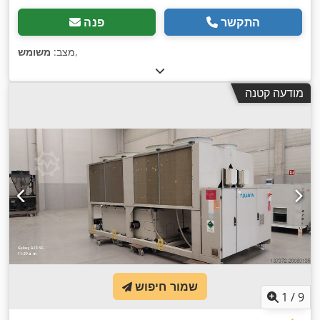
התקשר
פנה
,
מצב:
משומש
מודעה קטנה
שמור חיפוש
1
/
9