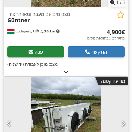
1
/
3
מצנן מים עם מעבה ומאוורר צירי
Güntner
‏4,900 ‏€
Budapest, XI.
2,269 km
מחיר קבוע בתוספת מע"מ
התקשר
פנה
,
מצב:
מוכן לעבודה (יד שניה)
מודעה קטנה