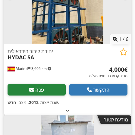
1
/
6
יחידת קירור הידראולית
HYDAC SA
‏4,000 ‏€
Madrid
3,605 km
מחיר קבוע בתוספת מע"מ
התקשר
פנה
,
שנת ייצור:
2012
, מצב:
חדש
מודעה קטנה