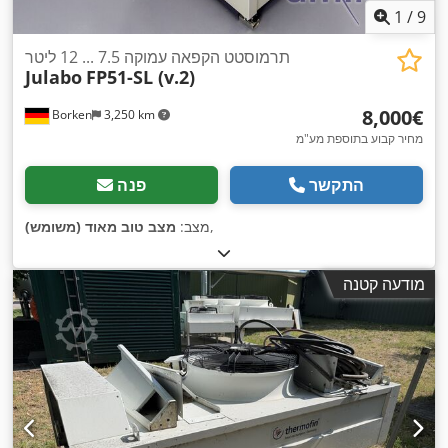
1
/
9
תרמוסטט הקפאה עמוקה 7.5 ... 12 ליטר
Julabo
FP51-SL (v.2)
‏8,000 ‏€
Borken
3,250 km
מחיר קבוע בתוספת מע"מ
התקשר
פנה
,
מצב:
מצב טוב מאוד (משומש)
מודעה קטנה