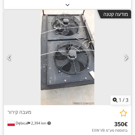
מודעה קטנה
1
/
3
מעבה קירור
‏350 ‏€
Dębica
2,394 km
EXW VB בתוספת מע"מ