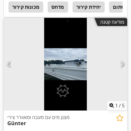
 שסתום
יחידת קירור
מדחס
מכונות קירור
r
מודעה קטנה
1
/
5
מצנן מים עם מעבה ומאוורר צירי
Günter