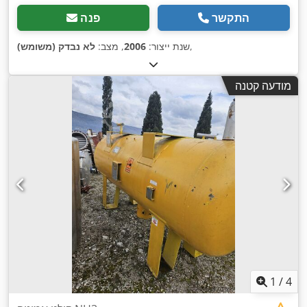
התקשר
פנה
,
שנת ייצור:
2006
, מצב:
לא נבדק (משומש)
מודעה קטנה
1
/
4