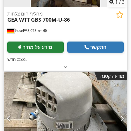
1
/
3
מחליף חום צלחות
GEA WTT
GBS 700M-U-86
Kusel
3,078 km
התקשר
מידע על מחיר
,
מצב:
חדש
מודעה קטנה