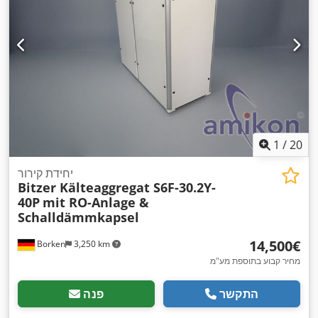
1
/
20
יחידת קירור
Bitzer Kälteaggregat S6F-30.2Y-
40P
mit RO-Anlage &
Schalldämmkapsel
‏14,500 ‏€
Borken
3,250 km
מחיר קבוע בתוספת מע"מ
התקשר
פנה