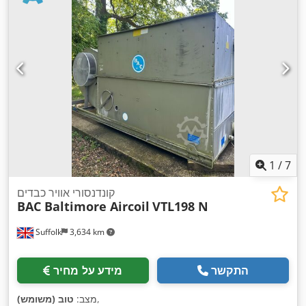
1
/
7
קונדנסורי אוויר כבדים
BAC Baltimore Aircoil
VTL198 N
Suffolk
3,634 km
התקשר
מידע על מחיר
,
מצב:
טוב (משומש)