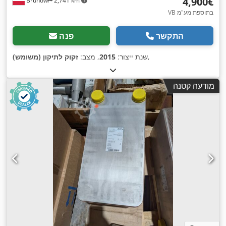
‏4,900 ‏€
Brunów
2,741 km
VB בתוספת מע"מ
התקשר
פנה
,
שנת ייצור:
2015
, מצב:
זקוק לתיקון (משומש)
מודעה קטנה