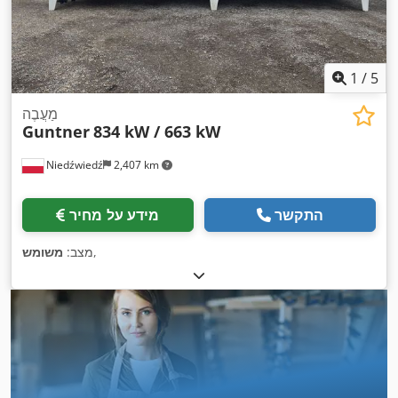
1
/
5
מַעֲבֶה
Guntner
834 kW / 663 kW
Niedźwiedź
2,407 km
התקשר
מידע על מחיר
,
מצב:
משומש