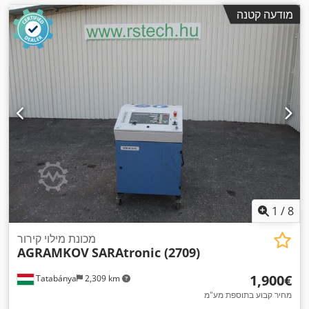
מודעה קטנה
1
/
8
מכונת מילוי קירור
AGRAMKOV
SARAtronic (2709)
‏1,900 ‏€
Tatabánya
2,309 km
מחיר קבוע בתוספת מע"מ