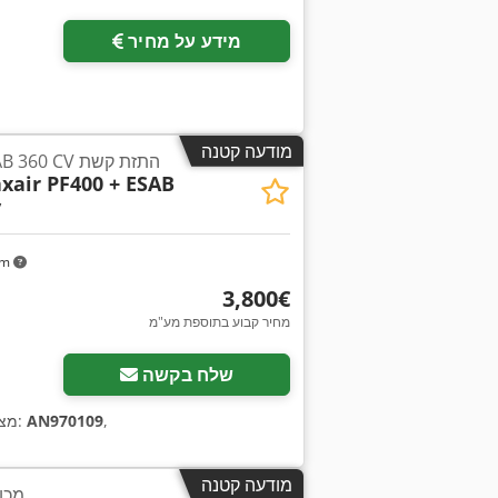
מידע על מחיר
מודעה קטנה
Praxair PF400 + ESAB 360 CV התזת קשת
xair PF400 + ESAB
y
km
‏3,800 ‏€
מחיר קבוע בתוספת מע"מ
שלח בקשה
,
AN970109
, מספר מכונה/רכב:
מצ
מודעה קטנה
מכונ