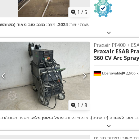
1
/
5
,
שנת ייצור:
2024
, מצב:
מצב טוב מאוד (משומש)
Praxair ESAB
Pra
360 CV Arc Spra
Eberswalde
2,966 
1
/
8
ב:
מוכן לעבודה (יד שניה)
, פונקציונליות:
פועל באופן מלא
ת יישור וחיתוך חוטים