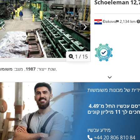
Schoeleman
12,
Đakovo
2,134 km
1
/
15
,
שנת ייצור:
1987
, מצב:
משומש
דית של מכונות משומשות
כים לך
11 מיליון קונים
מידע עכשיו
+44 20 806 810 84