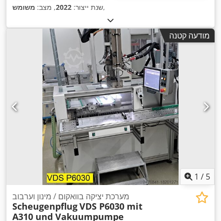
,
שנת ייצור:
2022
, מצב:
משומש
מודעה קטנה
1
/
5
מערכת יציקה בוואקום / מינון וערבוב
Scheugenpflug
VDS P6030 mit
A310 und Vakuumpumpe