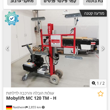
שאבת בוכנה
קַמֵּר פִּילְטֶר פְּרֶסִים
מתקני ערבוב
x
מודעה קטנה
1
/
2
עגלות הובלה והרכבה לדלתות
Mobylift
MC 120 TM - H
Nattheim
2,855 km