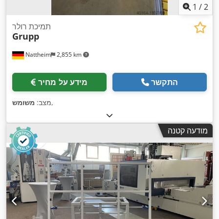
1
/
2
תמיכת רולר
Grupp
Nattheim
2,855 km
התקשר
מידע על מחיר
,
מצב:
משומש
מודעה קטנה