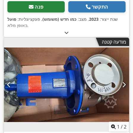
התקשר
פנה
שנת ייצור:
2023
, מצב:
כמו חדש (משומש)
, פונקציונליות:
פועל
,
באופן מלא
מודעה קטנה
1
/
2