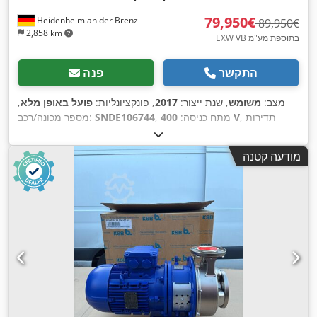
‏79,950 ‏€
Heidenheim an der Brenz
‏89,950 ‏€
2,858 km
EXW VB בתוספת מע"מ
התקשר
פנה
מצב:
משומש
, שנת ייצור:
2017
, פונקציונליות:
פועל באופן מלא
,
, תדירות
400 V
, מתח כניסה:
SNDE106744
מספר מכונה/רכב:
,
כניסה:
50 הרץ
מודעה קטנה