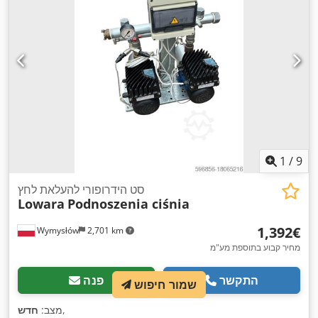
1
/
9
סט הידרופורי להעלאת לחץ
Lowara
Podnoszenia ciśnia
‏1,392 ‏€
Wymysłów
2,701 km
מחיר קבוע בתוספת מע"מ
התקשר
פנה
שמור חיפוש
,
מצב:
חדש