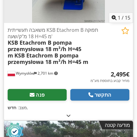
1
/
15
משאבה תעשייתית KSB Etachrom B תפוקה
18 מ"ק/שעה H=45 מ'
KSB Etachrom B pompa
przemysłowa 18 m³/h H=45
m
KSB Etachrom B pompa
przemysłowa 18 m³/h H=45 m
‏2,495 ‏€
Wymysłów
2,701 km
מחיר קבוע בתוספת מע"מ
התקשר
פנה
,
מצב:
חדש
מודעה קטנה