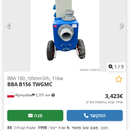
1
/
9
BBA הולנד, 180m3/h, 11kw
BBA
B156 TWGMC
‏3,423 ‏€
Wymysłów
2,701 km
מחיר קבוע בתוספת מע"מ
התקשר
פנה
, מצב:
מצב טוב מאוד
88 h
שנת ייצור:
1998
, שעות עבודה: