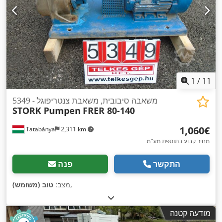
1
/
11
5349 - משאבה סיבובית, משאבת צנטריפוגל
STORK Pumpen
FRER 80-140
‏1,060 ‏€
Tatabánya
2,311 km
מחיר קבוע בתוספת מע"מ
התקשר
פנה
,
מצב:
טוב (משומש)
מודעה קטנה