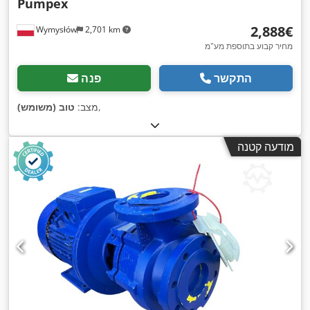
Pumpex
‏2,888 ‏€
Wymysłów
2,701 km
מחיר קבוע בתוספת מע"מ
התקשר
פנה
,
מצב:
טוב (משומש)
מודעה קטנה