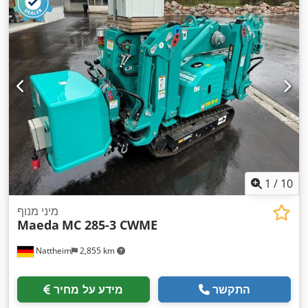
1
/
10
מיני מנוף
Maeda
MC 285-3 CWME
Nattheim
2,855 km
התקשר
מידע על מחיר