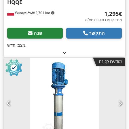
HQQE
‏1,295 ‏€
Wymysłów
2,701 km
מחיר קבוע בתוספת מע"מ
התקשר
פנה
,
מצב:
חדש
מודעה קטנה