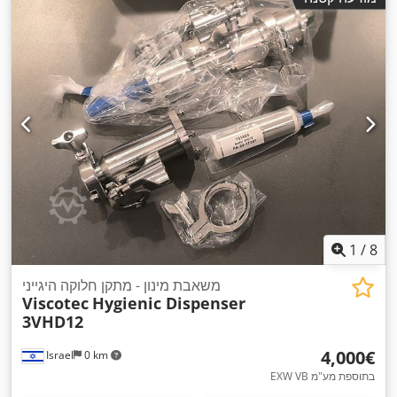
1
/
8
משאבת מינון - מתקן חלוקה היגייני
Viscotec
Hygienic Dispenser
3VHD12
‏4,000 ‏€
Israel
0 km
EXW VB בתוספת מע"מ