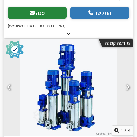
התקשר
פנה
,
מצב:
מצב טוב מאוד (משומש)
מודעה קטנה
1
/
8