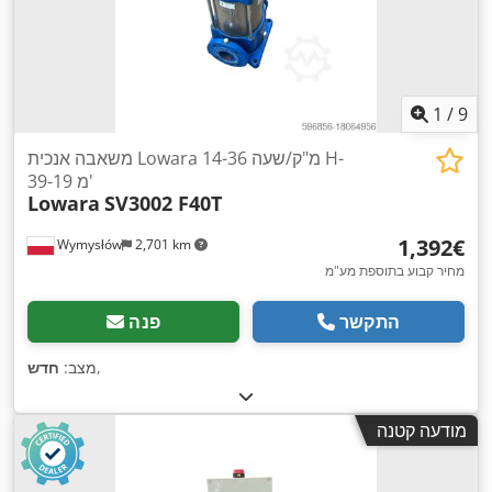
1
/
9
משאבה אנכית Lowara 14-36 מ"ק/שעה H-
39-19 מ'
Lowara
SV3002 F40T
‏1,392 ‏€
Wymysłów
2,701 km
מחיר קבוע בתוספת מע"מ
התקשר
פנה
,
מצב:
חדש
מודעה קטנה