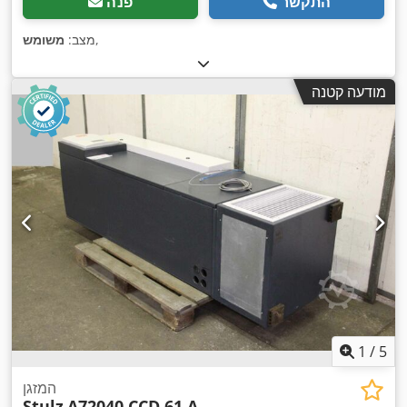
התקשר
פנה
,
מצב:
משומש
מודעה קטנה
1
/
5
המזגן
Stulz
A72040 CCD 61 A