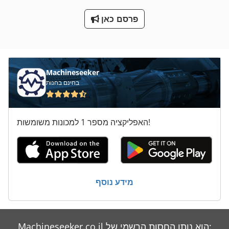
ציוד בניה
פרסם כאן
ציוד בסחורות
ציוד הרמה
ציוד חרישה
Machineseeker
בחינם בחנות
ציוד להיגיינה
ציוד ריתוך
האפליקציה מספר 1 למכונות משומשות!
ציוד שיקוע
ציוד תקשורת
ציוד תרגיל
מידע נוסף
שנאי Kv 20
Machineseeker.co.il הוא נותן החסות הרשמי של: