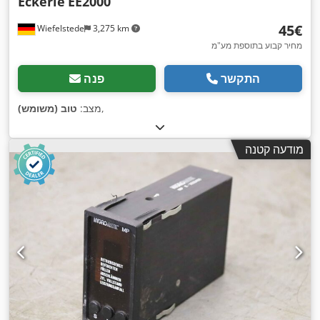
Eckerle
EE2000
‏45 ‏€
Wiefelstede
3,275 km
מחיר קבוע בתוספת מע"מ
התקשר
פנה
,
מצב:
טוב (משומש)
מודעה קטנה