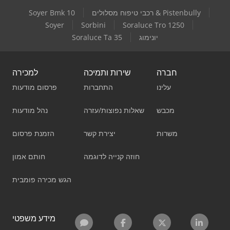
רכבי טיפוח מסלולים & Pistenbully
Soyer Bmk 10
Soyer
Sorbini
Soraluce Tro 1250
יונימוג
Soraluce Ta 35
חברה
שירות ותמיכה
למכירה
עלינו
התחברות
פרסום מודעות
מכבש
שאלות נפוצות/עזרה
נהל מודעות
משרות
יצירת קשר
הזמנת פרסום
חוזה קנייה לדוגמה
חותם אמון
הגש מכירה פומבית
מידע משפטי