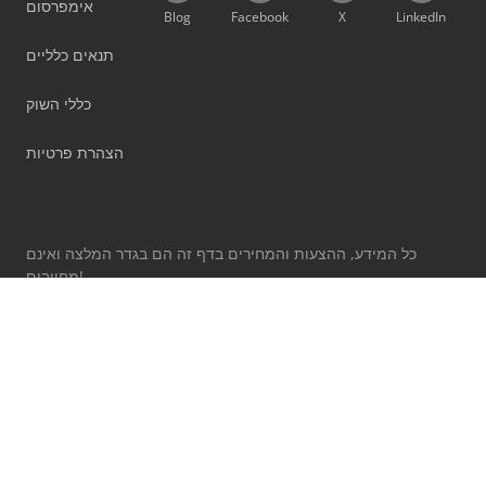
אימפרסום
Blog
Facebook
X
LinkedIn
תנאים כלליים
כללי השוק
הצהרת פרטיות
כל המידע, ההצעות והמחירים בדף זה הם בגדר המלצה ואינם
מחייבים!
בשימוש באתר זה, הנך מאשר את
תנאי השימוש שלנו
ואת
מדיניות
.
הפרטיות שלנו
המותגים המצוינים שייכים לבעליהם המתאימים.
Machineseeker Group GmbH אינו נושא באחריות לתוכן של אתרי
אינטרנט חיצוניים מקושרים.
© 1999 - 2026 Machineseeker Group GmbH