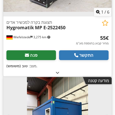
1
/
6
תצוגת בקרה למכשיר אדים
Hygromatik
MP E-2522450
‏55 ‏€
Wiefelstede
3,275 km
מחיר קבוע בתוספת מע"מ
התקשר
פנה
,
מצב:
טוב (משומש)
מודעה קטנה