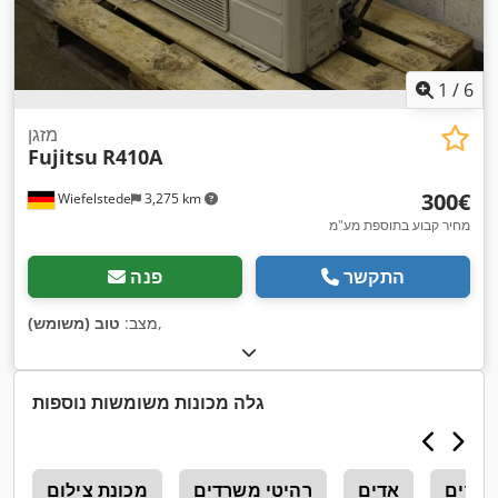
1
/
6
מזגן
Fujitsu
R410A
‏300 ‏€
Wiefelstede
3,275 km
מחיר קבוע בתוספת מע"מ
התקשר
פנה
,
מצב:
טוב (משומש)
גלה מכונות משומשות נוספות
 אדים
אדים
רהיטי משרדים
מכונת צילום
t