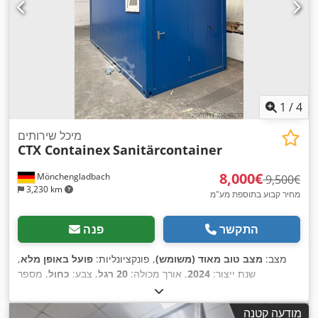
1
/
4
מיכל שירותים
CTX Containex
Sanitärcontainer
‏8,000 ‏€
Mönchengladbach
‏9,500 ‏€
3,230 km
מחיר קבוע בתוספת מע"מ
התקשר
פנה
מצב:
מצב טוב מאוד (משומש)
, פונקציונליות:
פועל באופן מלא
,
שנת ייצור:
2024
, אורך מכולה:
20 רגל
, צבע:
כחול
, מספר
מכונה/רכב:
022499722
, ציוד:
חדר אמבטיה, מים חמים, מקלחת,
,
תאורה
מודעה קטנה