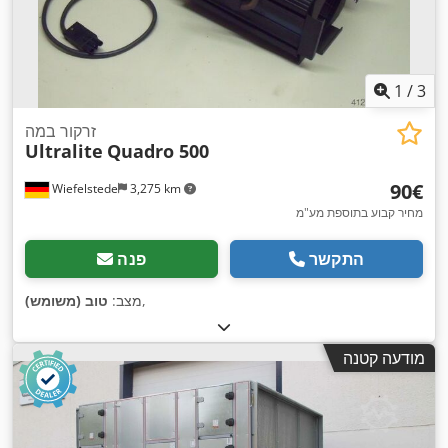
1
/
3
זרקור במה
Ultralite
Quadro 500
‏90 ‏€
Wiefelstede
3,275 km
מחיר קבוע בתוספת מע"מ
התקשר
פנה
,
מצב:
טוב (משומש)
מודעה קטנה