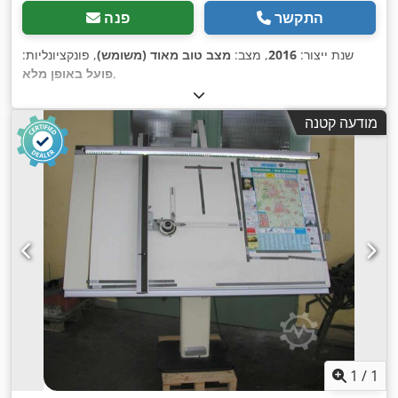
התקשר
פנה
שנת ייצור:
2016
, מצב:
מצב טוב מאוד (משומש)
, פונקציונליות:
,
פועל באופן מלא
מודעה קטנה
1
/
1