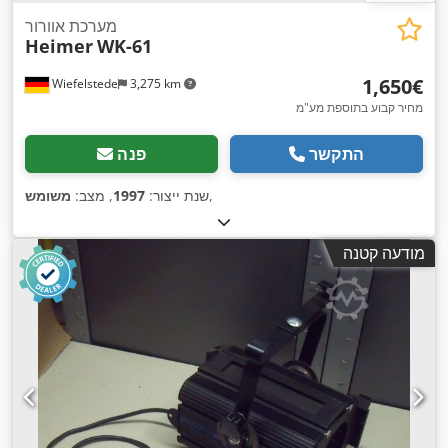
מערכת אוורור
Heimer
WK-61
‏1,650 ‏€
Wiefelstede
3,275 km
מחיר קבוע בתוספת מע"מ
התקשר
פנה
,
שנת ייצור:
1997
, מצב:
משומש
מודעה קטנה