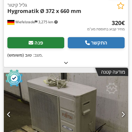
גליל קיטור
Hygromatik
Ø 372 x 660 mm
‏320 ‏€
Wiefelstede
3,275 km
מחיר קבוע בתוספת מע"מ
התקשר
פנה
,
מצב:
טוב (משומש)
מודעה קטנה