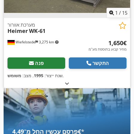
1
/
15
מערכת אוורור
Heimer
WK-61
‏1,650 ‏€
Wiefelstede
3,275 km
מחיר קבוע בתוספת מע"מ
התקשר
פנה
,
שנת ייצור:
1995
, מצב:
משומש
*
פרסם עכשיו החל מ־‏4.49 ‏€