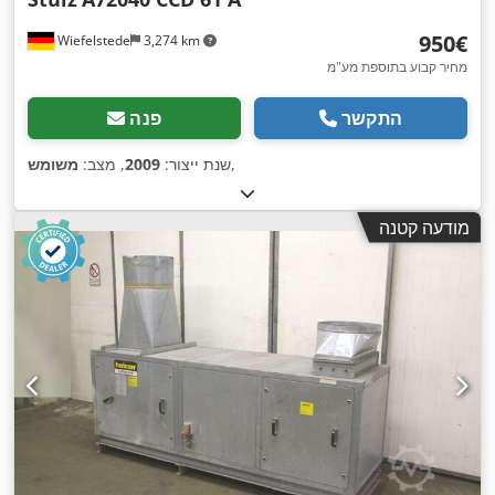
‏950 ‏€
Wiefelstede
3,274 km
מחיר קבוע בתוספת מע"מ
התקשר
פנה
,
שנת ייצור:
2009
, מצב:
משומש
מודעה קטנה