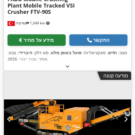
Plant
Mobile Tracked VSI
Crusher FTV-90S
1,049 km
טורקיה
התקשר
מידע על מחיר
מצב:
חדש
, פונקציונליות:
פועל באופן מלא
, סוג דלק:
היברידי
, צבע:
,
אחר
, שנת ייצור:
2026
מודעה קטנה