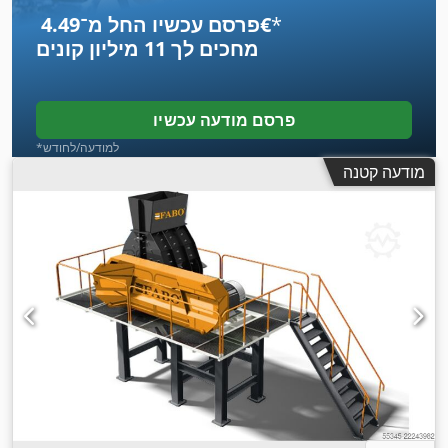
*
פרסם עכשיו החל מ־‏4.49 ‏€
מחכים לך
11 מיליון קונים
פרסם מודעה עכשיו
*למודעה/לחודש
מודעה קטנה