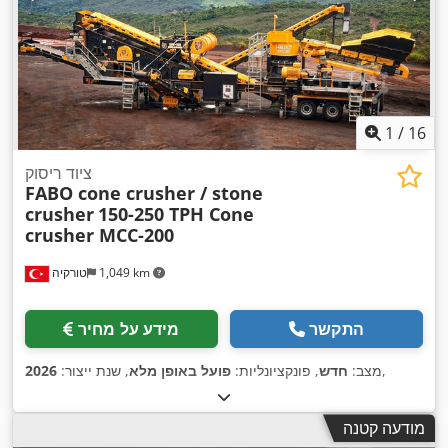
1
/
16
ציוד ריסוק
FABO cone crusher / stone
crusher
150-250 TPH Cone
crusher MCC-200
1,049 km
טורקיה
התקשר
מידע על מחיר
,
מצב:
חדש
, פונקציונליות:
פועל באופן מלא
, שנת ייצור:
2026
מודעה קטנה