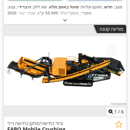
מצב:
חדש
, פונקציונליות:
פועל באופן מלא
, סוג דלק:
היברידי
, צבע:
,
מקורי
, משקל כולל:
55,000 ק"ג
, שנת ייצור:
2026
מודעה קטנה
1
/
6
ציוד כתישה/מתקן כתישה נייד
FABO Mobile Crushing