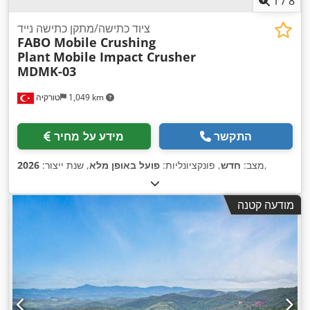
1
/
8
ציוד כתישה/מתקן כתישה נייד
FABO Mobile Crushing
Plant
Mobile Impact Crusher
MDMK-03
1,049 km
טורקיה
התקשר
מידע על מחיר
,
מצב:
חדש
, פונקציונליות:
פועל באופן מלא
, שנת ייצור:
2026
מודעה קטנה