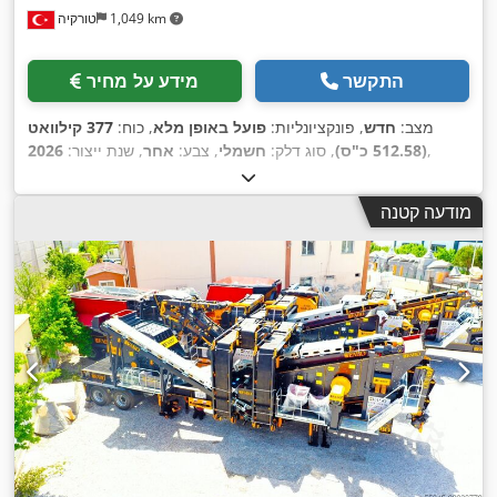
1,049 km
טורקיה
התקשר
מידע על מחיר
מצב:
חדש
, פונקציונליות:
פועל באופן מלא
, כוח:
377 קילוואט
,
(512.58 כ"ס)
, סוג דלק:
חשמלי
, צבע:
אחר
, שנת ייצור:
2026
מודעה קטנה