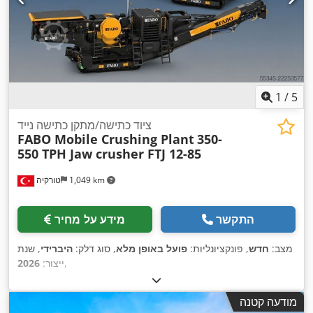
1
/
5
ציוד כתישה/מתקן כתישה נייד
FABO Mobile Crushing Plant
350-
550 TPH Jaw crusher FTJ 12-85
1,049 km
טורקיה
התקשר
מידע על מחיר
מצב:
חדש
, פונקציונליות:
פועל באופן מלא
, סוג דלק:
היברידי
, שנת
,
ייצור:
2026
מודעה קטנה