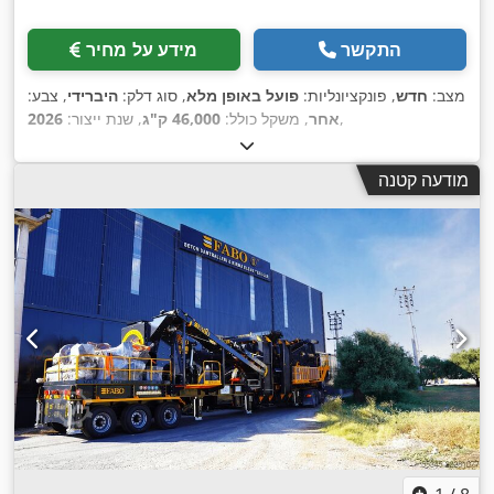
התקשר
מידע על מחיר
מצב:
חדש
, פונקציונליות:
פועל באופן מלא
, סוג דלק:
היברידי
, צבע:
,
אחר
, משקל כולל:
46,000 ק"ג
, שנת ייצור:
2026
מודעה קטנה