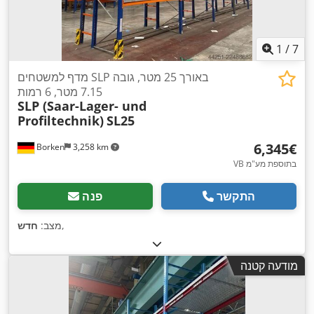
1
/
7
מדף למשטחים SLP באורך 25 מטר, גובה
7.15 מטר, 6 רמות
SLP (Saar-Lager- und
Profiltechnik)
SL25
‏6,345 ‏€
Borken
3,258 km
VB בתוספת מע"מ
התקשר
פנה
,
מצב:
חדש
מודעה קטנה