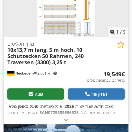
1
/
9
מדף תקליטים
10x13,7 m lang, 5 m hoch, 10
Schutzecken
50 Rahmen, 240
Traversen (3300) 3,25 t
‏19,549 ‏€
Neubeuern
2,681 km
מחיר קבוע בתוספת מע"מ
התקשר
פנה
מצב:
חדש
, שנת ייצור:
2026
, פונקציונליות:
פועל באופן מלא
,
, קיבולת העמסה לכל
EAN0729389556525
מספר מכונה/רכב:
מקטע אחסון:
3,250 ק"ג
, אורך כולל:
137,000 מ"מ
, עומס לכל זוג
קורות תמך (מקסימלי):
3,250 ק"ג
, מספר שורות של מדפים:
10
,
גובה המסגרת:
5,000 מ"מ
, מיפתח נקי:
3,300 מ"מ
, רוחב מסגרת: