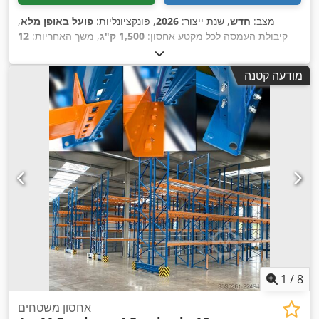
מצב:
חדש
, שנת ייצור:
2026
, פונקציונליות:
פועל באופן מלא
,
קיבולת העמסה לכל מקטע אחסון:
1,500 ק"ג
, משך האחריות:
12
,
חודשים
, משקל כולל:
2,000 ק"ג
, ציוד:
תיעוד / מדריך
מודעה קטנה
1
/
8
אחסון משטחים