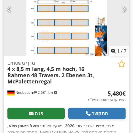
1
/
7
מדף משטחים
4 x 8,5 m lang, 4,5 m hoch, 16
Rahmen
48 Travers. 2 Ebenen 3t,
McPalettenregal
‏5,480 ‏€
Neubeuern
2,681 km
מחיר קבוע בתוספת מע"מ
התקשר
פנה
מצב:
חדש
, שנת ייצור:
2026
, פונקציונליות:
פועל באופן מלא
,
, קיבולת העמסה לכל
EAN0729389556525
מספר מכונה/רכב: