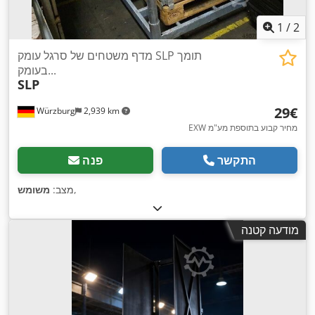
1
/
2
מדף משטחים של סרגל עומק SLP תומך
בעומק...
SLP
‏29 ‏€
Würzburg
2,939 km
EXW מחיר קבוע בתוספת מע"מ
התקשר
פנה
,
מצב:
משומש
מודעה קטנה