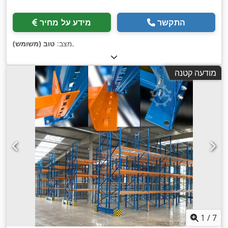
התקשר
מידע על מחיר
,
מצב:
טוב (משומש)
מודעה קטנה
1
/
7