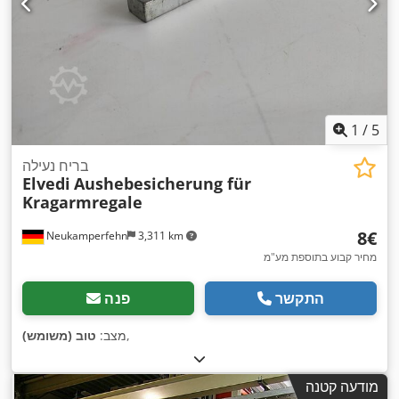
1
/
5
בריח נעילה
Elvedi
Aushebesicherung für
Kragarmregale
‏8 ‏€
Neukamperfehn
3,311 km
מחיר קבוע בתוספת מע"מ
התקשר
פנה
,
מצב:
טוב (משומש)
מודעה קטנה