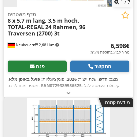
1
/
7
מדף משטחים
8 x 5,7 m lang, 3,5 m hoch,
TOTAL-REGAL
24 Rahmen, 96
Traversen (2700) 3t
‏6,598 ‏€
Neubeuern
2,681 km
מחיר קבוע בתוספת מע"מ
התקשר
פנה
מצב:
חדש
, שנת ייצור:
2026
, פונקציונליות:
פועל באופן מלא
,
, קיבולת העמסה לכל
EAN0729389556525
מספר מכונה/רכב:
מקטע אחסון:
3,050 ק"ג
, אורך כולל:
45,600 מ"מ
, גובה כולל:
3,500 מ"מ
, גובה המדף:
3,500 מ"מ
, מספר שורות של מדפים:
8
,
מודעה קטנה
יכולת העמסה:
9,150 ק"ג
, גובה המסגרת:
3,500 מ"מ
, רוחב
מסגרת:
1,100 מ"מ
, עומס לכל זוג קורות תמך (מקסימלי):
3,000
,
ק"ג
, אורך המדף:
45,600 מ"מ