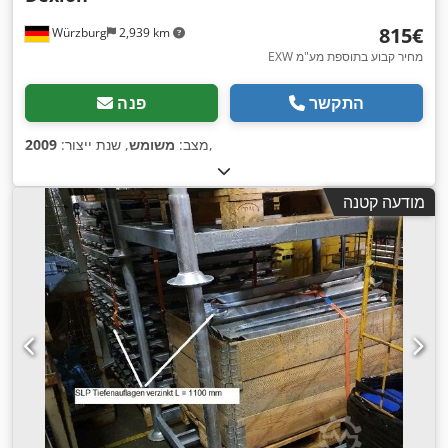
‏815 ‏€
Würzburg
2,939 km
EXW מחיר קבוע בתוספת מע"מ
התקשר
פנה
,
מצב:
משומש
, שנת ייצור:
2009
מודעה קטנה