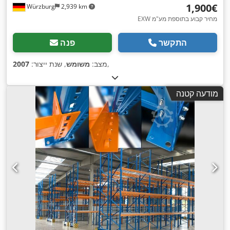
‏1,900 ‏€
Würzburg
2,939 km
EXW מחיר קבוע בתוספת מע"מ
התקשר
פנה
,
מצב:
משומש
, שנת ייצור:
2007
מודעה קטנה