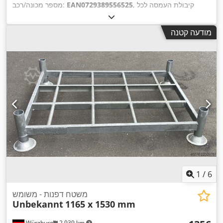
, קיבולת העמסה לכל
EAN0729389556525
מספר מכונה/רכב:
מקטע אחסון:
1,500 ק"ג
, אורך כולל:
34,000 מ"מ
, גובה כולל:
4,500 מ"מ
, גובה המדף:
4,500 מ"מ
, מספר שורות של מדפים:
3
,
מודעה קטנה
יכולת העמסה:
13,500 ק"ג
, מקומות לפלטות:
117 יורו משטחים
,
גובה המסגרת:
4,500 מ"מ
, רוחב מסגרת:
1,100 מ"מ
, עומס לכל זוג
קורות תמך (מקסימלי):
4,500 ק"ג
, אורך המדף:
34,000 מ"מ
, אורך
,
תמיכה:
2,700 מ"מ
1
/
6
משטח דפנות - משומש
Unbekannt
1165 x 1530 mm
Würzburg
2,939 km