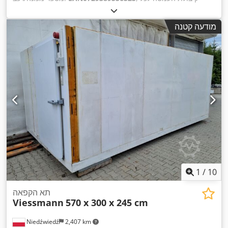
מקטע אחסון:
3,000 ק"ג
, אורך כולל:
34,000 מ"מ
, גובה כולל:
4,500 מ"מ
, גובה המדף:
4,500 מ"מ
, מספר שורות של מדפים:
4
,
מודעה קטנה
מקומות לפלטות:
108 יורו משטחים
, גובה המסגרת:
4,500 מ"מ
,
רוחב מסגרת:
1,100 מ"מ
, עומס לכל זוג קורות תמך (מקסימלי):
,
3,000 ק"ג
, אורך המדף:
8,500 מ"מ
, אורך תמיכה:
2,700 מ"מ
1
/
10
תא הקפאה
Viessmann
570 x 300 x 245 cm
Niedźwiedź
2,407 km