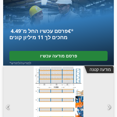
1,100 מ"מ
, גובה המדף:
5,000 מ"מ
, אורך המדף:
137,000 מ"מ
,
,
אורך תמיכה:
3,300 מ"מ
*
פרסם עכשיו החל מ־‏4.49 ‏€
מחכים לך
11 מיליון קונים
פרסם מודעה עכשיו
*למודעה/לחודש
מודעה קטנה