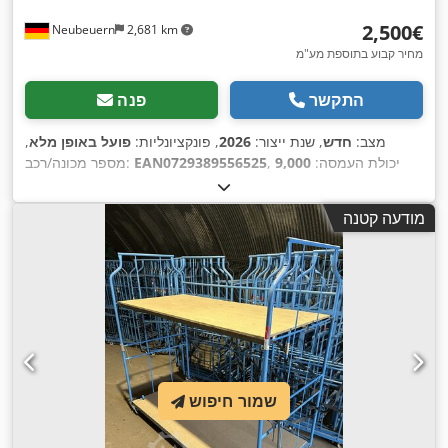
‏2,500 ‏€
Neubeuern
2,681 km
מחיר קבוע בתוספת מע"מ
התקשר
פנה
מצב:
חדש
, שנת ייצור:
2026
, פונקציונליות:
פועל באופן מלא
,
, יכולת העמסה:
9,000
EAN0729389556525
מספר מכונה/רכב:
ק"ג
, אורך כולל:
17,000 מ"מ
, עומס לכל זוג קורות תמך (מקסימלי):
3,000 ק"ג
, מספר שורות של מדפים:
2
, גובה המסגרת:
3,500 מ"מ
,
מודעה קטנה
רוחב מסגרת:
1,100 מ"מ
, גובה המדף:
3,500 מ"מ
, אורך המדף:
,
8,500 מ"מ
, אורך תמיכה:
2,700 מ"מ
שמור חיפוש