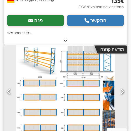
‏135 ‏€
EXW מחיר קבוע בתוספת מע"מ
התקשר
פנה
,
מצב:
משומש
מודעה קטנה