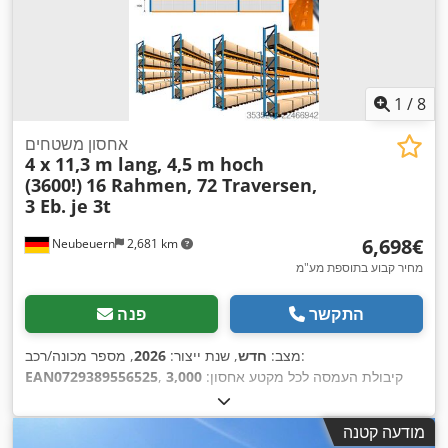
1
/
8
אחסון משטחים
4 x 11,3 m lang, 4,5 m hoch
(3600!)
16 Rahmen, 72 Traversen,
3 Eb. je 3t
‏6,698 ‏€
Neubeuern
2,681 km
מחיר קבוע בתוספת מע"מ
התקשר
פנה
, מספר מכונה/רכב:
מצב:
חדש
, שנת ייצור:
2026
, קיבולת העמסה לכל מקטע אחסון:
3,000
EAN0729389556525
ק"ג
, אורך כולל:
44,800 מ"מ
, גובה כולל:
4,500 מ"מ
, עומס לכל זוג
קורות תמך (מקסימלי):
3,000 ק"ג
, מספר שורות של מדפים:
4
, גובה
מודעה קטנה
המסגרת:
4,500 מ"מ
, מיפתח נקי:
3,600 מ"מ
, מרווח בין העמודים: