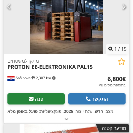
1
/
15
מתקן למשטחים
PROTON EE-ELEKTRONIKA
PAL15
‏6,800 ‏€
Šašinovec
2,307 km
VB בתוספת מע"מ
התקשר
פנה
,
מצב:
חדש
, שנת ייצור:
2025
, פונקציונליות:
פועל באופן מלא
מודעה קטנה