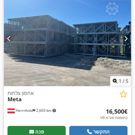
3,600 מ"מ
, רוחב מסגרת:
1,100 מ"מ
, גובה המדף:
4,500 מ"מ
,
,
אורך המדף:
44,800 מ"מ
, אורך תמיכה:
3,600 מ"מ
1
/
5
אחסון צלחות
Meta
‏16,500 ‏€
Herrnholz
2,603 km
VB בתוספת מע"מ
התקשר
פנה