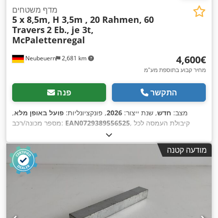
מדף משטחים
5 x 8,5m, H 3,5m , 20 Rahmen, 60
Travers
2 Eb., je 3t,
McPalettenregal
‏4,600 ‏€
Neubeuern
2,681 km
מחיר קבוע בתוספת מע"מ
התקשר
פנה
מצב:
חדש
, שנת ייצור:
2026
, פונקציונליות:
פועל באופן מלא
,
, קיבולת העמסה לכל
EAN0729389556525
מספר מכונה/רכב:
מקטע אחסון:
3,000 ק"ג
, אורך כולל:
43,500 מ"מ
, גובה כולל:
3,500 מ"מ
, מרווח בין העמודים:
2,700 מ"מ
, גובה המדף:
3,500
מודעה קטנה
מ"מ
, מספר שורות של מדפים:
5
, מקומות לפלטות:
135 יורו
משטחים
, גובה המסגרת:
3,500 מ"מ
, רוחב מסגרת:
1,100 מ"מ
,
עומס לכל זוג קורות תמך (מקסימלי):
3,000 ק"ג
, אורך המדף:
,
43,500 מ"מ
, אורך תמיכה:
2,700 מ"מ