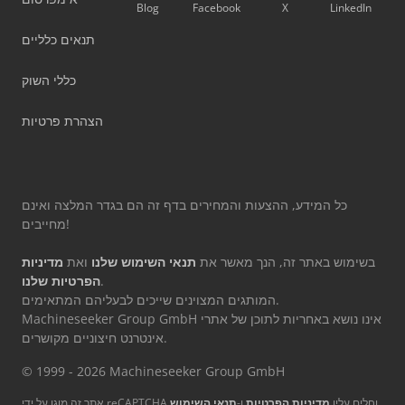
Blog
Facebook
X
LinkedIn
תנאים כלליים
כללי השוק
הצהרת פרטיות
כל המידע, ההצעות והמחירים בדף זה הם בגדר המלצה ואינם
מחייבים!
בשימוש באתר זה, הנך מאשר את
תנאי השימוש שלנו
ואת
מדיניות
.
הפרטיות שלנו
המותגים המצוינים שייכים לבעליהם המתאימים.
Machineseeker Group GmbH אינו נושא באחריות לתוכן של אתרי
אינטרנט חיצוניים מקושרים.
© 1999 - 2026 Machineseeker Group GmbH
אתר זה מוגן על ידי reCAPTCHA וחלים עליו
מדיניות הפרטיות
ו-
תנאי השימוש