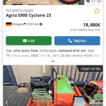
1
/
10
מכונת כרסום כוח
Agria
5900 Cyclone 23
‏18,480 ‏€
Stuttgart
2,931 km
מחיר קבוע בתוספת מע"מ
התקשר
פנה
מצב:
כמו חדש (משומש)
, פונקציונליות:
פועל באופן מלא
, שנת
, כוח:
16.92 קילוואט (23.00 כ"ס)
,
75 h
ייצור:
2024
, שעות עבודה:
,
סוג דלק:
בנזין
, סוג תמסורת:
הידרוסטטי
מודעה קטנה