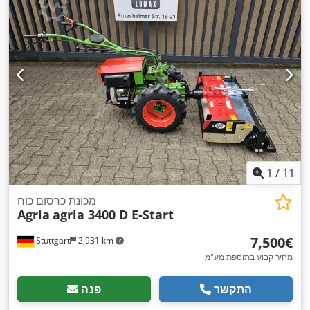
1
/
11
מכונת כרסום כוח
Agria
agria 3400 D E-Start
‏7,500 ‏€
Stuttgart
2,931 km
מחיר קבוע בתוספת מע"מ
התקשר
פנה