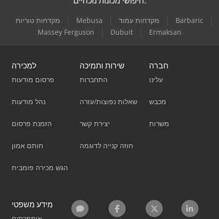
חיפושי מכונות נוכחיים:
Barbaric
מקדחות עמוד
Mebusa
מקדחות טוריות
Massey Ferguson
Dubuit
Ermaksan
חברה
שירות ותמיכה
למכירה
עלינו
התחברות
פרסום מודעות
מכבש
שאלות נפוצות/עזרה
נהל מודעות
משרות
יצירת קשר
הזמנת פרסום
חוזה קנייה לדוגמה
חותם אמון
הגש מכירה פומבית
מידע משפטי
אימפרסום