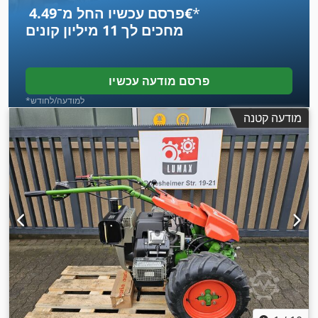
*
פרסם עכשיו החל מ־‏4.49 ‏€
מחכים לך
11 מיליון קונים
פרסם מודעה עכשיו
*למודעה/לחודש
מודעה קטנה