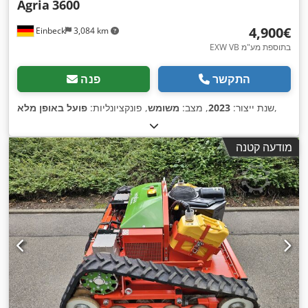
Agria
3600
‏4,900 ‏€
Einbeck
3,084 km
EXW VB בתוספת מע"מ
התקשר
פנה
,
שנת ייצור:
2023
, מצב:
משומש
, פונקציונליות:
פועל באופן מלא
מודעה קטנה