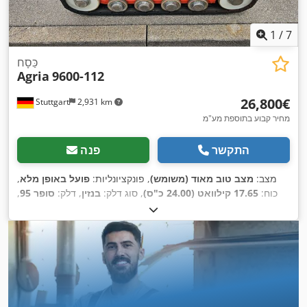
1
/
7
כַּסָח
Agria
9600-112
‏26,800 ‏€
Stuttgart
2,931 km
מחיר קבוע בתוספת מע"מ
התקשר
פנה
מצב:
מצב טוב מאוד (משומש)
, פונקציונליות:
פועל באופן מלא
,
כוח:
17.65 קילוואט (24.00 כ"ס)
, סוג דלק:
בנזין
, דלק:
סופר 95
,
,
סוג תמסורת:
אחר
, שנת ייצור:
2023