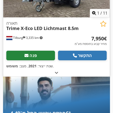
1
/
11
תאורה
Trime
X-Eco LED Lichtmast 8.5m
‏7,950 ‏€
Tilburg
3,335 km
מחיר קבוע בתוספת מע"מ
התקשר
פנה
,
שנת ייצור:
2021
, מצב:
משומש