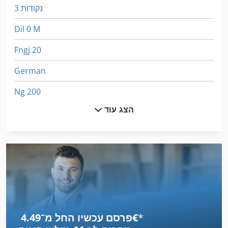
3 נקודות
Dil 0 M
Fngj 20
German
Ng 200
הצג עוד
דוד 11 Kw
הקש על לחמניות
יד אגרוף
יד ידית
יד ידית אגרוף
*
פרסם עכשיו החל מ־‏4.49 ‏€
יד ידית מכונת