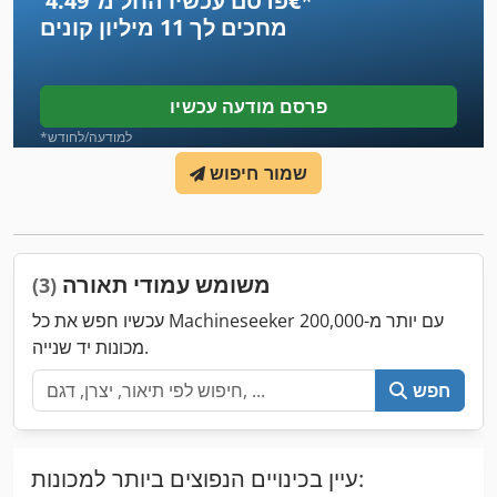
*
פרסם עכשיו החל מ־‏4.49 ‏€
מחכים לך
11 מיליון קונים
פרסם מודעה עכשיו
*למודעה/לחודש
שמור חיפוש
משומש עמודי תאורה
(3)
עכשיו חפש את כל Machineseeker עם יותר מ-200,000
מכונות יד שנייה.
חפש
עיין בכינויים הנפוצים ביותר למכונות: