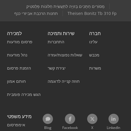
מַסוֹרִים חַתָּכִים בְּזוִיָּה לִתַּעֲשִׂיַת חַלּוֹנוֹת פְּלָסטִיק
Theisen Bonitz Tb 310 Fp
תחנות הרכבת אביזרי כנף
חברה
שירות ותמיכה
למכירה
עלינו
התחברות
פרסום מודעות
מכבש
שאלות נפוצות/עזרה
נהל מודעות
משרות
יצירת קשר
הזמנת פרסום
חוזה קנייה לדוגמה
חותם אמון
הגש מכירה פומבית
מידע משפטי
אימפרסום
Blog
Facebook
X
LinkedIn