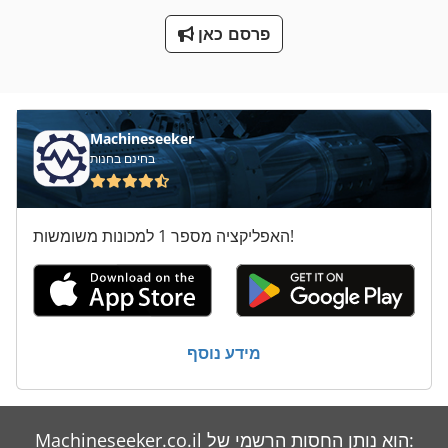
תצוגה דיגיטלית 3 צירים
פרסם כאן
תרגיל יד
תרגיל יד חוט
Machineseeker
בחינם בחנות
האפליקציה מספר 1 למכונות משומשות!
מידע נוסף
Machineseeker.co.il הוא נותן החסות הרשמי של: