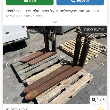
התקשר
פנה
מצב:
משומש
, פונקציונליות:
פועל באופן מלא
, שנת ייצור:
1997
,
,
יכולת העמסה:
2,500 ק"ג
מודעה קטנה
1
/
8
מזלג טלסקופי