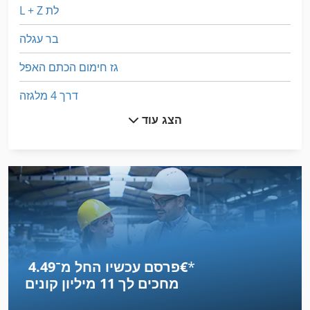
L + Z לת
בר עגלה
גז חימום הכתם האפל
דרך 4 מלגזה
הצג עוד
הקש על לחמניות
זרוע המנוף עבור משאיות מלגזה
טעינה להתקן עבור משאיות מלגזה
לחץ על מסגרת
לחצו על הכלי בלם
*
פרסם עכשיו החל מ־‏4.49 ‏€
מגזין טעינה
מחכים לך
11 מיליון קונים
מזלג הרמה