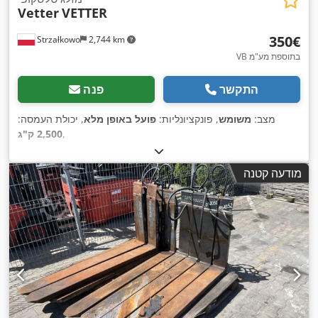
Vetter
VETTER
‏350 ‏€
Strzałkowo
2,744 km
VB בתוספת מע"מ
התקשר
פנה
מצב:
משומש
, פונקציונליות:
פועל באופן מלא
, יכולת העמסה:
,
2,500 ק"ג
מודעה קטנה