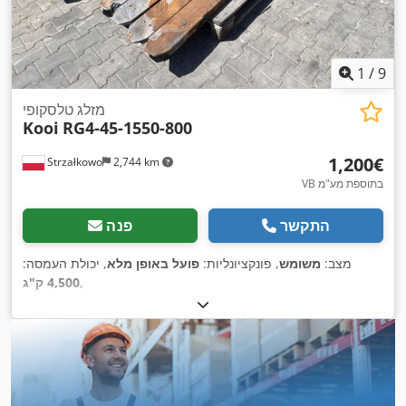
1
/
9
מזלג טלסקופי
Kooi
RG4-45-1550-800
‏1,200 ‏€
Strzałkowo
2,744 km
VB בתוספת מע"מ
התקשר
פנה
מצב:
משומש
, פונקציונליות:
פועל באופן מלא
, יכולת העמסה:
,
4,500 ק"ג