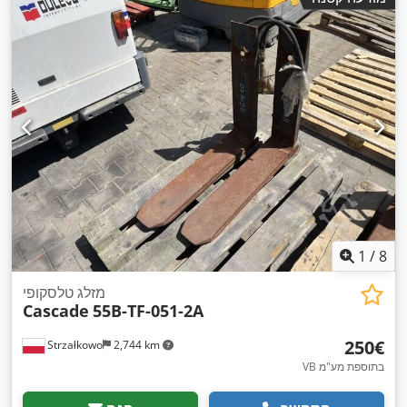
1
/
8
מזלג טלסקופי
Cascade
55B-TF-051-2A
‏250 ‏€
Strzałkowo
2,744 km
VB בתוספת מע"מ