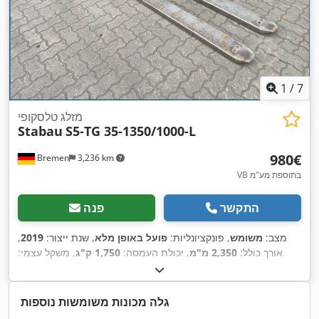
1
/
7
מזלג טלסקופי
Stabau
S5-TG 35-1350/1000-L
‏980 ‏€
Bremen
3,236 km
VB בתוספת מע"מ
התקשר
פנה
מצב:
משומש
, פונקציונליות:
פועל באופן מלא
, שנת ייצור:
2019
,
אורך כולל:
2,350 מ"מ
, יכולת העמסה:
1,750 ק"ג
, משקל עצמי:
,
115 ק"ג
גלה מכונות משומשות נוספות