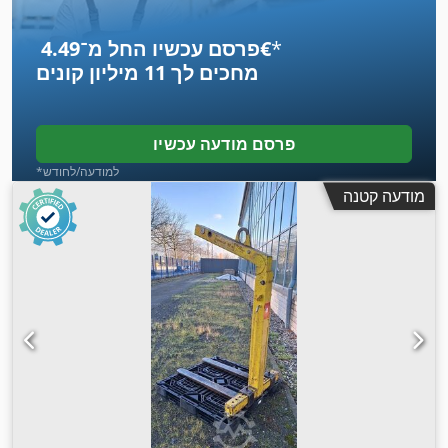
*
פרסם עכשיו החל מ־‏4.49 ‏€
מחכים לך
11 מיליון קונים
פרסם מודעה עכשיו
*למודעה/לחודש
מודעה קטנה