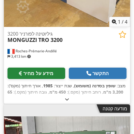
1
/
4
גיליוטינה לפורניר 3200
MONGUZZI
TRO 3200
Roches-Prémarie-Andillé
3,413 km
התקשר
מידע על מחיר
מצב:
שופץ בסדנה (משומש)
, שנת ייצור:
1985
, אורך חיתוך (מקס'):
3,200 מ"מ
, רוחב חיתוך (מקס.):
450 מ"מ
, גובה חיתוך (מקס.):
65
,
מ"מ
, משקל כולל:
4,800 ק"ג
, אורך כולל:
5,200 מ"מ
מודעה קטנה