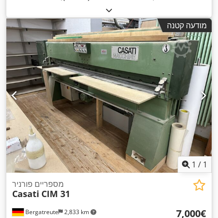
מודעה קטנה
1
/
1
מספריים פורניר
Casati
CIM 31
‏7,000 ‏€
Bergatreute
2,833 km