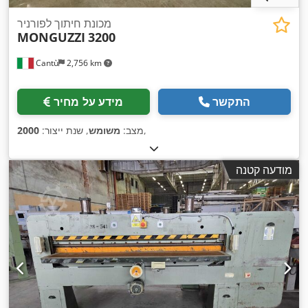
מכונת חיתוך לפורניר
MONGUZZI
3200
Cantù
2,756 km
התקשר
מידע על מחיר
,
מצב:
משומש
, שנת ייצור:
2000
מודעה קטנה