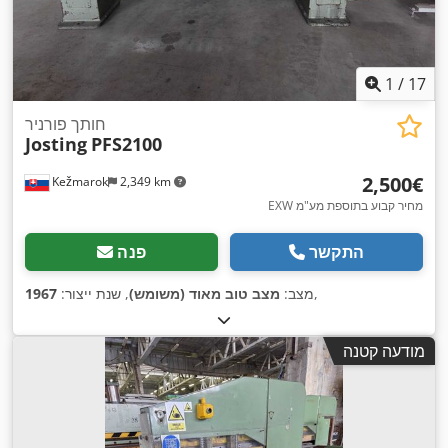
1
/
17
חותך פורניר
Josting
PFS2100
‏2,500 ‏€
Kežmarok
2,349 km
EXW מחיר קבוע בתוספת מע"מ
התקשר
פנה
,
מצב:
מצב טוב מאוד (משומש)
, שנת ייצור:
1967
מודעה קטנה