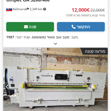
‏12,000 ‏€
Kežmarok
2,349 km
‏22,000 ‏€
EXW מחיר קבוע בתוספת מע"מ
התקשר
פנה
,
מצב:
מצב טוב מאוד (משומש)
, שנת ייצור:
1987
מודעה קטנה