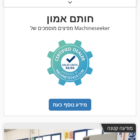
,
כולל:
9,000 ק"ג
, אורך מהלך:
100 מ"מ
חותם אמון
מפיצים מוסמכים של Machineseeker
מידע נוסף כעת
מודעה קטנה