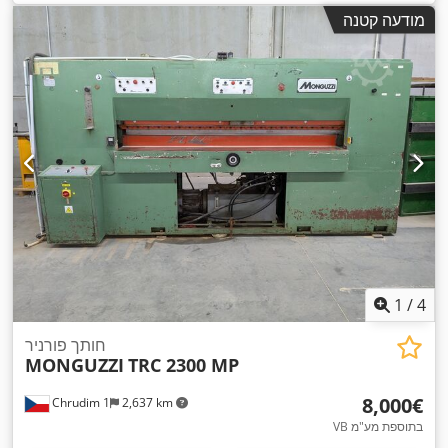
מודעה קטנה
1
/
4
חותך פורניר
MONGUZZI
TRC 2300 MP
‏8,000 ‏€
Chrudim 1
2,637 km
VB בתוספת מע"מ