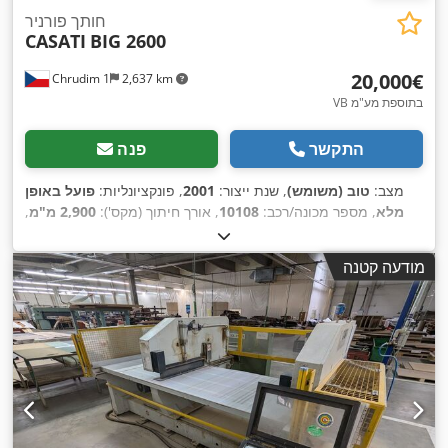
חותך פורניר
CASATI
BIG 2600
‏20,000 ‏€
Chrudim 1
2,637 km
VB בתוספת מע"מ
התקשר
פנה
מצב:
טוב (משומש)
, שנת ייצור:
2001
, פונקציונליות:
פועל באופן
מלא
, מספר מכונה/רכב:
10108
, אורך חיתוך (מקס'):
2,900 מ"מ
,
,
רוחב חיתוך (מקס.):
530 מ"מ
מודעה קטנה