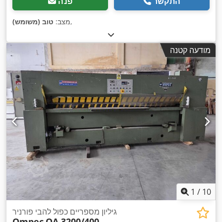
התקשר
פנה
,
מצב:
טוב (משומש)
מודעה קטנה
1
/
10
גיליון מספריים כפול להבי פורניר
Ompec
OA 3200/400