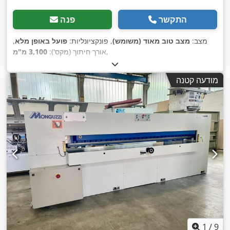
התקשר
פנה
מצב:
מצב טוב מאוד (משומש)
, פונקציונליות:
פועל באופן מלא
,
,
אורך חיתוך (מקס'):
3,100 מ"מ
מודעה קטנה
1
/
9