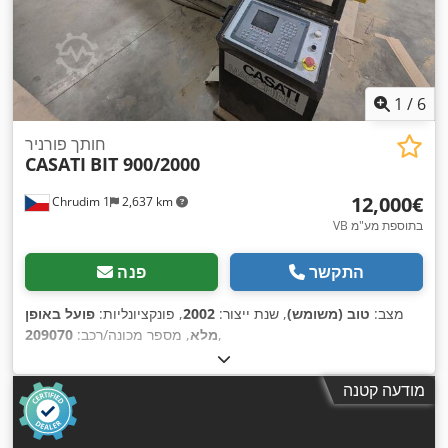
1
/
6
חותך פורניר
CASATI
BIT 900/2000
‏12,000 ‏€
Chrudim 1
2,637 km
VB בתוספת מע"מ
התקשר
פנה
מצב:
טוב (משומש)
, שנת ייצור:
2002
, פונקציונליות:
פועל באופן
,
מלא
, מספר מכונה/רכב:
209070
מודעה קטנה