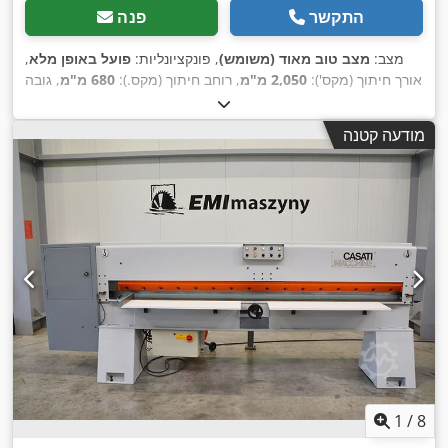
התקשר
פנה
מצב:
מצב טוב מאוד (משומש)
, פונקציונליות:
פועל באופן מלא
,
אורך חיתוך (מקס'):
2,050 מ"מ
, רוחב חיתוך (מקס.):
680 מ"מ
, גובה
חיתוך (מקס.):
60 מ"מ
, משקל כולל:
2,500 ק"ג
, אורך כולל:
3,300
,
מ"מ
, רוחב כולל:
1,700 מ"מ
, גובה כולל:
1,500 מ"מ
מודעה קטנה
1
/
8