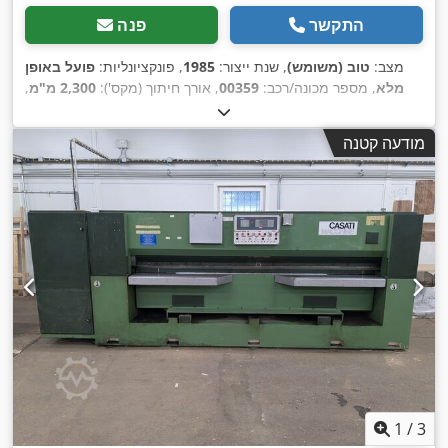
התקשר
פנה
מצב:
טוב (משומש)
, שנת ייצור:
1985
, פונקציונליות:
פועל באופן
מלא
, מספר מכונה/רכב:
00359
, אורך חיתוך (מקס'):
2,300 מ"מ
,
,
גובה חיתוך (מקס.):
30 מ"מ
מודעה קטנה
1
/
3