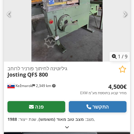
1
/
9
גיליוטינה לחיתוך פורניר לרוחב
Josting
QFS 800
‏4,500 ‏€
Kežmarok
2,349 km
EXW מחיר קבוע בתוספת מע"מ
התקשר
פנה
,
מצב:
מצב טוב מאוד (משומש)
, שנת ייצור:
1988