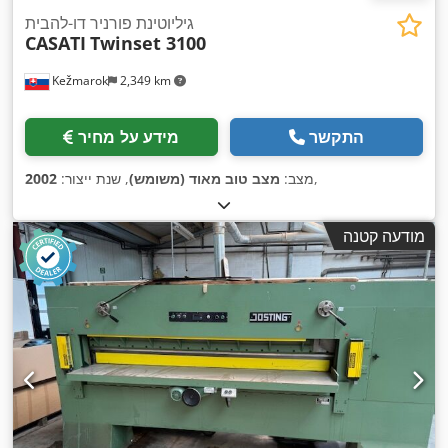
גיליוטינת פורניר דו-להבית
CASATI
Twinset 3100
Kežmarok
2,349 km
התקשר
מידע על מחיר
,
מצב:
מצב טוב מאוד (משומש)
, שנת ייצור:
2002
מודעה קטנה