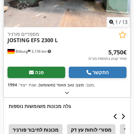
1
/
13
מספריים פורניר
JOSTING
EFS 2300 L
‏5,750 ‏€
Bitburg
3,156 km
מחיר קבוע בתוספת מע"מ
התקשר
פנה
,
מצב:
מצב טוב מאוד (משומש)
, שנת ייצור:
1994
גלה מכונות משומשות נוספות
רניר
מסורי לוחות עץ דק
מכונות לחיבור פורניר
g