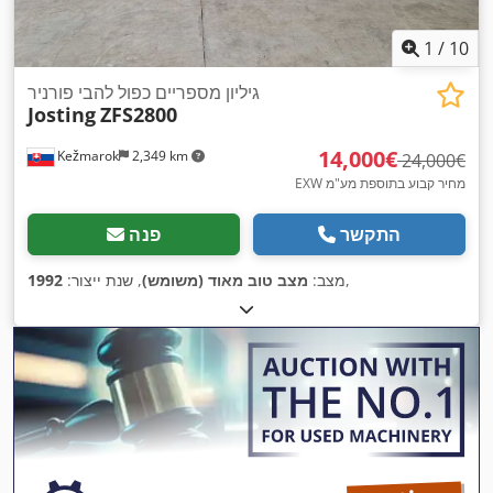
1
/
10
גיליון מספריים כפול להבי פורניר
Josting
ZFS2800
‏14,000 ‏€
Kežmarok
2,349 km
‏24,000 ‏€
EXW מחיר קבוע בתוספת מע"מ
התקשר
פנה
,
מצב:
מצב טוב מאוד (משומש)
, שנת ייצור:
1992