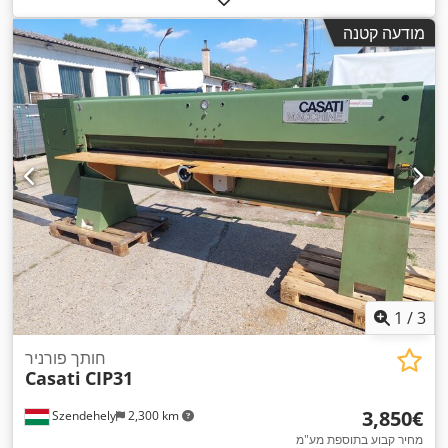
מודעה קטנה
1
/
3
חותך פורניר
Casati
CIP31
‏3,850 ‏€
Szendehely
2,300 km
מחיר קבוע בתוספת מע"מ