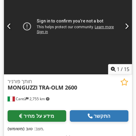
1
/
15
חותך פורניר
MONGUZZI
TRA-OLM 2600
Cantù
2,755 km
התקשר
מידע על מחיר
,
מצב:
טוב (משומש)