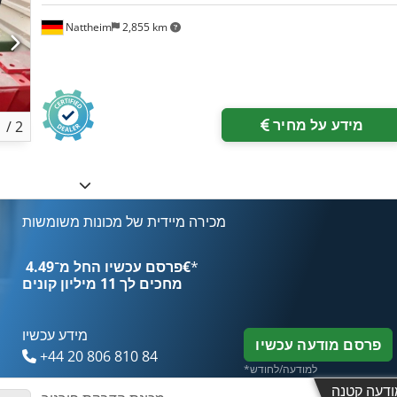
Nattheim
2,855 km
פות
מידע על מחיר
1
/
2
מכירה מיידית של מכונות משומשות
*
פרסם עכשיו החל מ־‏4.49 ‏€
מחכים לך
11 מיליון קונים
מידע עכשיו
פרסם מודעה עכשיו
+44 20 806 810 84
*למודעה/לחודש
ודעה קטנה