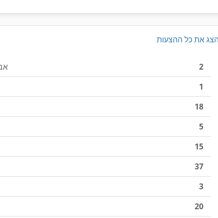
צג את כל ההצעות
2
אבי
1
18
5
15
37
3
20