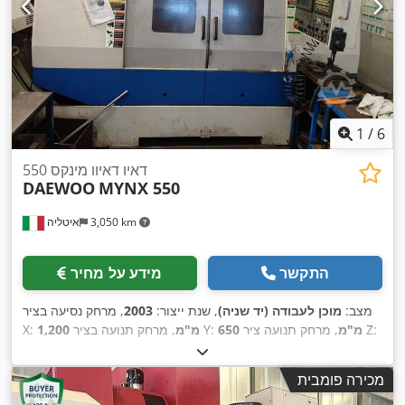
1
/
6
דאיו דאיוו מינקס 550
DAEWOO
MYNX 550
3,050 km
איטליה
התקשר
מידע על מחיר
מצב:
מוכן לעבודה (יד שניה)
, שנת ייצור:
2003
, מרחק נסיעה בציר
, מרחק תנועה ציר Z:
650 מ"מ
, מרחק תנועה בציר Y:
1,200 מ"מ
X:
,
620 מ"מ
, מהירות ציר (מקסימלית):
10,000 סל"ד
, מספר צירים:
3
מכירה פומבית