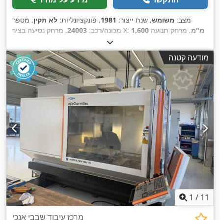
מצב:
משומש
, שנת ייצור:
1981
, פונקציונליות:
לא תקין
, מספר
1,600 מ"מ
, מרחק תנועה
, מרחק נסיעה בציר X:
מכונה/רכב:
24003
1,400 מ"מ
, מתח כניסה:
, מרחק תנועה ציר Z:
1,200 מ"מ
בציר Y:
, סוג זרם כניסה:
תלת פאזי
, ציוד:
מסוע שבבים, תיעוד /
380 V
מודעה קטנה
,
מדריך
1
/
11
מרכז עיבוד שבבי אנכי