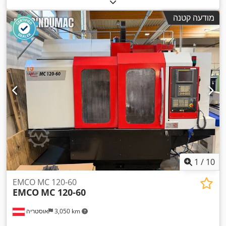
635 מ"מ
, מהירות ציר (מקסימלית):
12,000 סל"ד
, מספר חריצים
,
במאגזין הכלים:
24
, מספר צירים:
3
מודעה קטנה
1
/
10
EMCO MC 120-60
EMCO
MC 120-60
3,050 km
אוסטריה