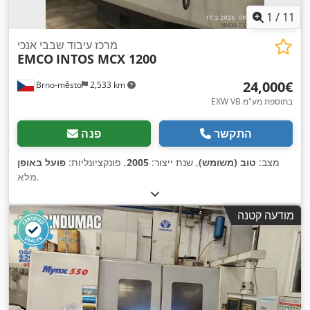
1
/
11
מרכז עיבוד שבבי אנכי
EMCO
INTOS MCX 1200
‏24,000 ‏€
Brno-město
2,533 km
EXW VB בתוספת מע"מ
התקשר
פנה
מצב:
טוב (משומש)
, שנת ייצור:
2005
, פונקציונליות:
פועל באופן
,
מלא
מודעה קטנה