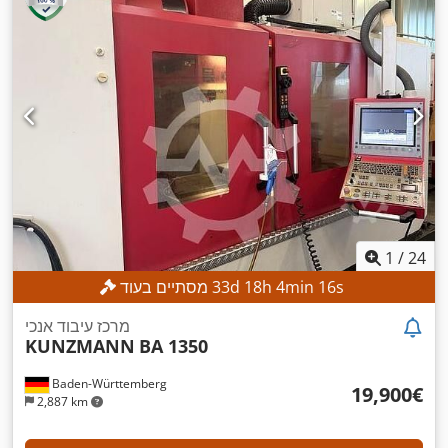
1
/
24
s
14
min
4
h
18
d
33
מסתיים בעוד
מרכז עיבוד אנכי
KUNZMANN
BA 1350
Baden-Württemberg
‏19,900 ‏€
2,887 km