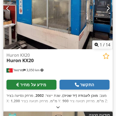
1
/
14
Huron KX20
Huron
KX20
3,050 km
פורטוגל
התקשר
מידע על מחיר
מצב:
מוכן לעבודה (יד שניה)
, שנת ייצור:
2002
, מרחק נסיעה בציר
, מרחק תנועה ציר Z:
900 מ"מ
, מרחק תנועה בציר Y:
1,200 מ"מ
X:
, מהירות ציר (מקסימלית):
18,000
SIEMENS
, יצרן בקרים:
500 מ"מ
,
סל"ד
, מספר חריצים במאגזין הכלים:
30
, מספר צירים:
3
מודעה קטנה