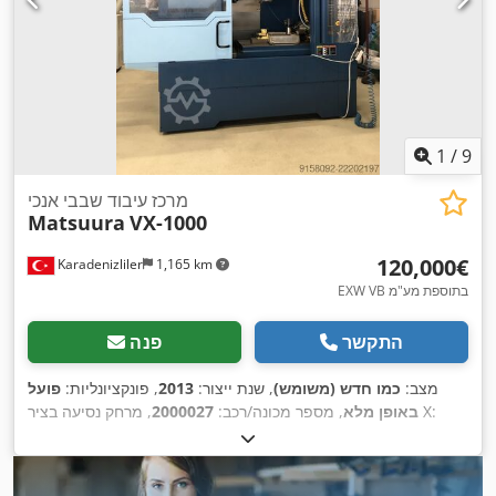
1
/
9
מרכז עיבוד שבבי אנכי
Matsuura
VX-1000
‏120,000 ‏€
Karadenizliler
1,165 km
EXW VB בתוספת מע"מ
התקשר
פנה
מצב:
כמו חדש (משומש)
, שנת ייצור:
2013
, פונקציונליות:
פועל
, מרחק נסיעה בציר X:
באופן מלא
, מספר מכונה/רכב:
2000027
, מרחק תנועה ציר Z:
610 מ"מ
, מרחק תנועה בציר Y:
1,020 מ"מ
610 מ"מ
, הספק נומינלי (מדומה):
30 ק״ו״א
, מומנט:
150
,
FANUC 31İ-MODEL B
, דגם בקר:
fanuc
, יצרן בקרים:
ניוטון-מטר