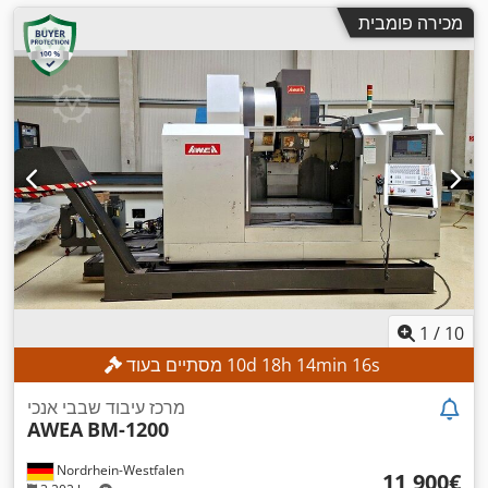
מכירה פומבית
1
/
10
s
14
min
14
h
18
d
10
מסתיים בעוד
מרכז עיבוד שבבי אנכי
AWEA
BM-1200
Nordrhein-Westfalen
‏11,900 ‏€