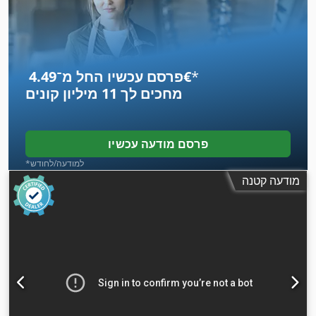
אורך חומר העבודה (מקסימום):
1,200 מ"מ
, רוחב חומר הגלם
(מקסימלי):
600 מ"מ
, רוחב שולחן:
600 מ"מ
, אורך שולחן:
1,200
מ"מ
, מהירות סיבוב (מקסימלית):
15,000 סל"ד
, מהירות ציר
,
(מקסימלית):
15,000 סל"ד
, ציוד:
מסוע שבבים, תיעוד / מדריך
*
פרסם עכשיו החל מ־‏4.49 ‏€
מחכים לך
11 מיליון קונים
פרסם מודעה עכשיו
*למודעה/לחודש
מודעה קטנה