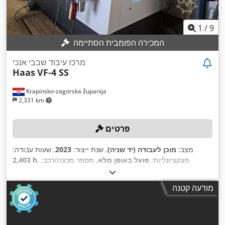
1
/
9
המכירה הפומבית הסתיימה
מרכז עיבוד שבבי אנכי
Haas
VF-4 SS
Krapinsko-zagorska županija
2,331 km
פרטים
מצב:
מוכן לעבודה (יד שניה)
, שנת ייצור:
2023
, שעות עבודה:
, פונקציונליות:
פועל באופן מלא
, מספר מכונה/רכב:
2,403 h
, מרחק תנועה בציר Y:
1,270 מ"מ
, מרחק נסיעה בציר X:
1201414
635 מ"מ
, מהירות ציר (מקסימלית):
, מרחק תנועה ציר Z:
508 מ"מ
מודעה קטנה
,
12,000 סל"ד