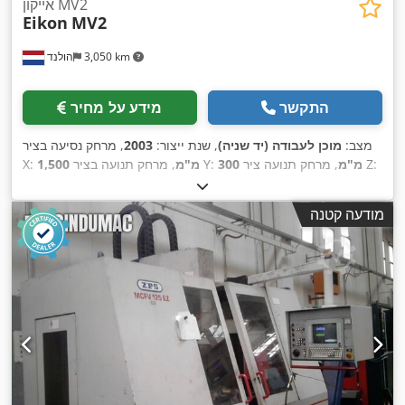
אייקון MV2
Eikon
MV2
3,050 km
הולנד
התקשר
מידע על מחיר
מצב:
מוכן לעבודה (יד שניה)
, שנת ייצור:
2003
, מרחק נסיעה בציר
, מרחק תנועה ציר Z:
300 מ"מ
, מרחק תנועה בציר Y:
1,500 מ"מ
X:
, גובה כולל:
2,300 מ"מ
,
HEIDENHAIN
, יצרן בקרים:
350 מ"מ
רוחב כולל:
3,250 מ"מ
, משקל כולל:
3,200 ק"ג
, מהירות ציר
מודעה קטנה
(מקסימלית):
8,000 סל"ד
, אורך מוצר (מקסימום):
2,900 מ"מ
,
,
מספר צירים:
3