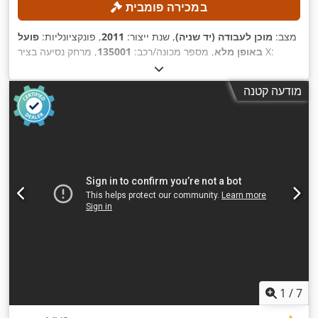
במכירה פומבית
מצב:
מוכן לעבודה (יד שניה)
, שנת ייצור:
2011
, פונקציונליות:
פועל
, מרחק נסיעה בציר X:
באופן מלא
, מספר מכונה/רכב:
135001
, מרחק תנועה ציר Z:
620 מ"מ
, מרחק תנועה בציר Y:
1,350 מ"מ
810 מ"מ
, מהירות ציר (מקסימלית):
12,000 סל"ד
, מספר חריצים
מודעה קטנה
,
במאגזין הכלים:
40
1
/
7