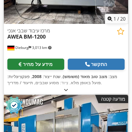
1
/
20
מרכז עיבוד שבבי אנכי
AWEA
BM-1200
Dieburg
3,013 km
התקשר
מידע על מחיר
מצב:
מצב טוב מאוד (משומש)
, שנת ייצור:
2008
, פונקציונליות:
,
פועל באופן מלא
, ציוד:
מסוע שבבים, תיעוד / מדריך
מודעה קטנה