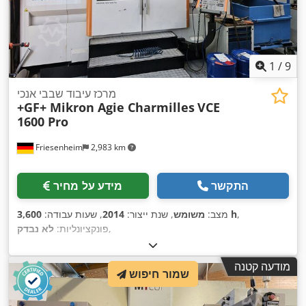
1
/
9
מרכז עיבוד שבבי אנכי
+GF+ Mikron Agie Charmilles
VCE
1600 Pro
Friesenheim
2,983 km
התקשר
מידע על מחיר
,
3,600 h
מצב:
משומש
, שנת ייצור:
2014
, שעות עבודה:
,
פונקציונליות:
לא נבדק
מודעה קטנה
שמור חיפוש