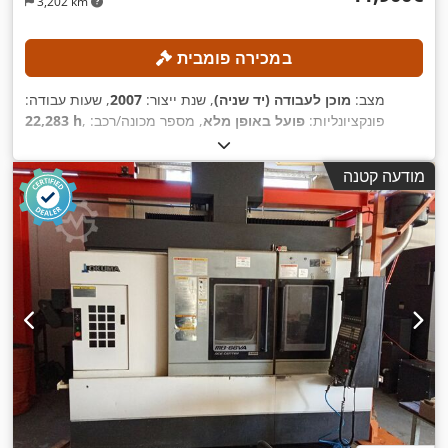
3,202 km
במכירה פומבית
מצב:
מוכן לעבודה (יד שניה)
, שנת ייצור:
2007
, שעות עבודה:
, פונקציונליות:
פועל באופן מלא
, מספר מכונה/רכב:
22,283 h
600
, מרחק תנועה בציר Y:
1,200 מ"מ
, מרחק נסיעה בציר X:
7076
Heidenhain iTNC
, דגם בקר:
600 מ"מ
, מרחק תנועה ציר Z:
מ"מ
מודעה קטנה
,
, מהירות ציר (מקסימלית):
6,000 סל"ד
530