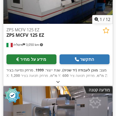
1
/
12
ZPS MCFV 125 EZ
ZPS
MCFV 125 EZ
3,050 km
איטליה
התקשר
מידע על מחיר
מצב:
מוכן לעבודה (יד שניה)
, שנת ייצור:
1999
, מרחק נסיעה בציר
, מרחק תנועה ציר Z:
600 מ"מ
, מרחק תנועה בציר Y:
1,200 מ"מ
X:
, מהירות ציר
S3045
, דגם בקר:
SELCA
, יצרן בקרים:
600 מ"מ
,
(מקסימלית):
3,000 סל"ד
, מספר צירים:
3
מודעה קטנה