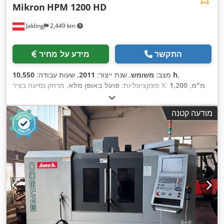
Mikron
HPM 1200 HD
Jakling
2,449 km
התקשר
מידע על מחיר
,
10,550 h
מצב:
משומש
, שנת ייצור:
2011
, שעות עבודה:
1,200 מ"מ
,
, מרחק נסיעה בציר X:
פונקציונליות:
פועל באופן מלא
500 מ"מ
,
, מרחק תנועה ציר Z:
600 מ"מ
מרחק תנועה בציר Y:
, דגם בקר:
Heidenhain
, יצרן בקרים:
מומנט:
84 ניוטון-מטר
מודעה קטנה
, משקל חומר העבודה (מקס'):
1,200 ק"ג
, רוחב שולחן:
iTNC530
600 מ"מ
, אורך שולחן:
1,400 מ"מ
, עומס שולחן:
1,200 ק"ג
,
מהירות ציר (מקסימלית):
20,000 סל"ד
, שעות עבודה של הציר:
, אספקת נוזל קירור:
70 קורה
, ציוד:
מהירות סיבוב
10,550 h
,
משתנה ללא הגבלה, מסוע שבבים, תיעוד / מדריך