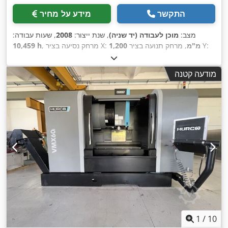
התקשר
מידע על מחיר
מצב:
מוכן לעבודה (יד שניה)
, שנת ייצור:
2008
, שעות עבודה:
, מרחק תנועה בציר Y:
1,200 מ"מ
, מרחק נסיעה בציר X:
10,459 h
, דגם
FANUC
, יצרן בקרים:
500 מ"מ
, מרחק תנועה ציר Z:
600 מ"מ
,
, מספר צירים:
4
18i
בקר:
מודעה קטנה
1
/
10