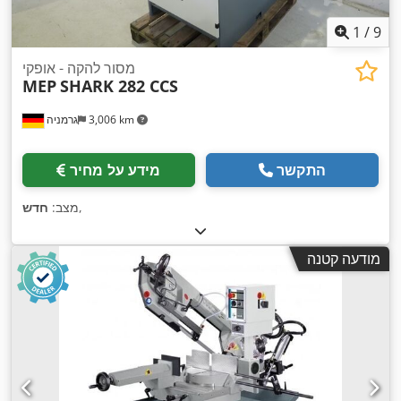
1
/
9
מסור להקה - אופקי
MEP
SHARK 282 CCS
3,006 km
גרמניה
התקשר
מידע על מחיר
,
מצב:
חדש
מודעה קטנה