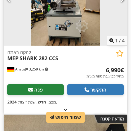
1
/
4
להקה ראתה
MEP
SHARK 282 CCS
‏6,990 ‏€
Ahaus
3,259 km
מחיר קבוע בתוספת מע"מ
התקשר
פנה
,
מצב:
חדש
, שנת ייצור:
2024
שמור חיפוש
מודעה קטנה