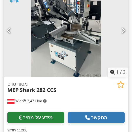
1
/
3
מסור סרט
MEP
Shark 282 CCS
Wien
2,471 km
התקשר
מידע על מחיר
,
מצב:
חדש