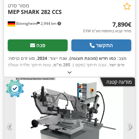
מסור סרט
MEP
SHARK 282 CCS
‏7,890 ‏€
Bönnigheim
2,944 km
EXW מחיר קבוע בתוספת מע"מ
התקשר
פנה
מצב:
כמו חדש (מכונת תצוגה)
, שנת ייצור:
2024
, סוג זרם כניסה:
זרם ישר
, גובה חיתוך (מקס.):
285 מ"מ
, טווח חיתוך פלדה עגולה
ב-45°:
230 מ"מ
, טווח חיתוך פלדה עגולה ב-90°:
250 מ"מ
, אורך
,
להב מסור סרט:
2,950 מ"מ
, רוחב סרט המסור:
27 מ"מ
מודעה קטנה