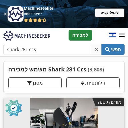
Machineseeker
לאפליקציה
בחינם בחנות
למכירה
חפש
משמש למכירה Shark 281 Ccs
(3,808)
רלוונטיות
מסנן
מודעה קטנה