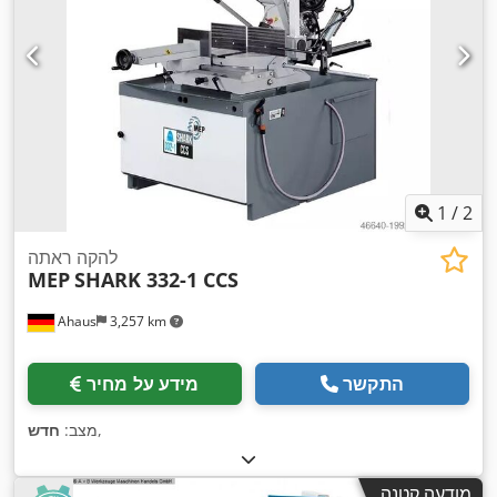
1
/
2
להקה ראתה
MEP
SHARK 332-1 CCS
Ahaus
3,257 km
התקשר
מידע על מחיר
,
מצב:
חדש
מודעה קטנה