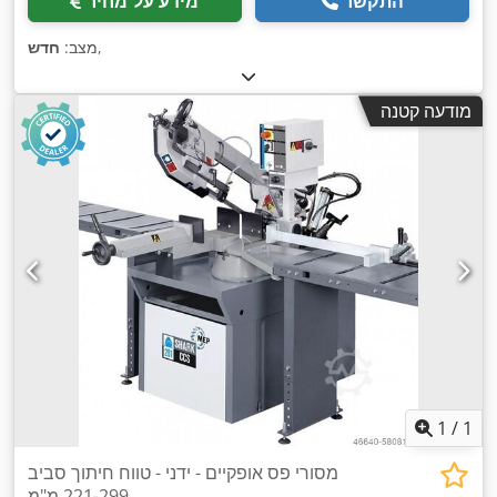
התקשר
מידע על מחיר
,
מצב:
חדש
מודעה קטנה
1
/
1
מסורי פס אופקיים - ידני - טווח חיתוך סביב
221-299 מ"מ