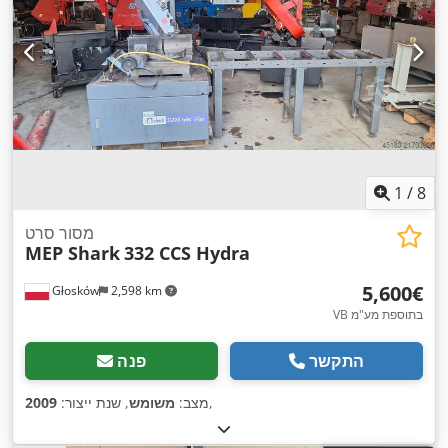
1
/
8
מסור סרט
MEP Shark
332 CCS Hydra
‏5,600 ‏€
Głosków
2,598 km
VB בתוספת מע"מ
התקשר
פנה
,
מצב:
משומש
, שנת ייצור:
2009