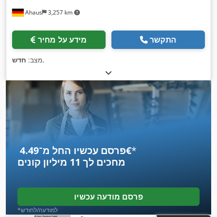
Ahaus
3,257 km
התקשר
מידע על מחיר
,
מצב:
חדש
*
פרסם עכשיו החל מ־‏4.49 ‏€
מחכים לך
11 מיליון קונים
פרסם מודעה עכשיו
*למודעה/לחודש