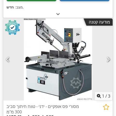
,
מצב:
חדש
מודעה קטנה
1
/
3
מסורי פס אופקיים - ידני - טווח חיתוך סביב
300 מ"מ