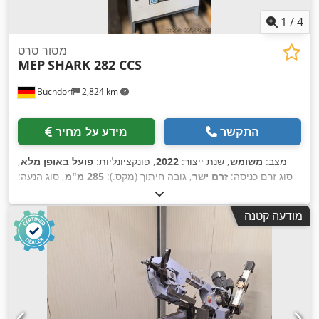
1
/
4
מסור סרט
MEP
SHARK 282 CCS
Buchdorf
2,824 km
התקשר
מידע על מחיר
מצב:
משומש
, שנת ייצור:
2022
, פונקציונליות:
פועל באופן מלא
,
סוג זרם כניסה:
זרם ישר
, גובה חיתוך (מקס.):
285 מ"מ
, סוג הנעה:
ידני
, משקל כולל:
440 ק"ג
, אורך להב מסור סרט:
2,950 מ"מ
, רוחב
,
סרט המסור:
27 מ"מ
, ציוד:
תיעוד / מדריך
מודעה קטנה