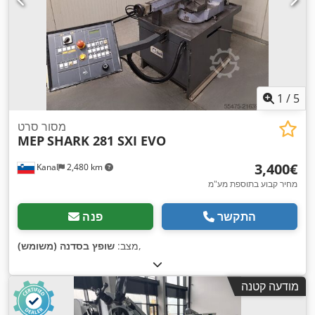
1
/
5
מסור סרט
MEP
SHARK 281 SXI EVO
‏3,400 ‏€
Kanal
2,480 km
מחיר קבוע בתוספת מע"מ
התקשר
פנה
,
מצב:
שופץ בסדנה (משומש)
מודעה קטנה