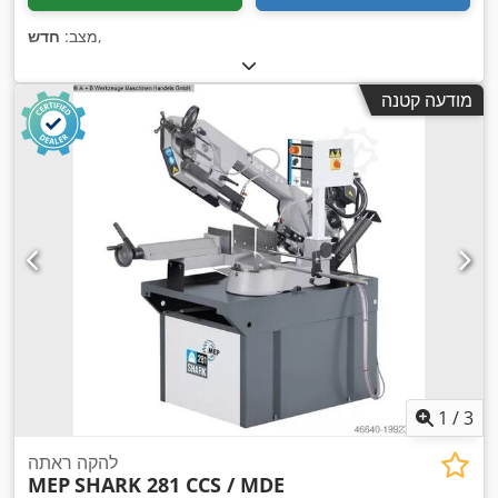
,
מצב:
חדש
מודעה קטנה
1
/
3
להקה ראתה
MEP
SHARK 281 CCS / MDE