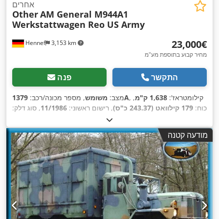
אחרים
Other
AM General M944A1
Werkstattwagen Reo US Army
‏23,000 ‏€
Hennef
3,153 km
מחיר קבוע בתוספת מע"מ
התקשר
פנה
, קילומטראז':
1,638 ק"מ
,
1379A
מצב:
משומש
, מספר מכונה/רכב:
כוח:
179 קילוואט (243.37 כ"ס)
, רישום ראשוני:
11/1986
, סוג דלק:
דיזל
, משקל כולל:
15,322 ק"ג
, תצורת סרן:
3 סרנים
, צבע:
ירוק
, סוג
תמסורת:
אוטומטי
, ציוד:
הנעה בכל הגלגלים, חימום חניה, מדחס,
מודעה קטנה
,
מחבר עגלה, מערכת בלימה למניעת נעילה (ABS)