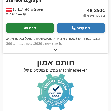
Stereolitograph
‏48,250 ‏€
Sankt Andrä-Wördern
2,487 km
VB בתוספת מע"מ
התקשר
פנה
מצב:
כמו חדש (מכונת תצוגה)
, פונקציונליות:
פועל באופן מלא
,
,
300 h
שנת ייצור:
2020
, שעות עבודה:
חותם אמון
מפיצים מוסמכים של Machineseeker