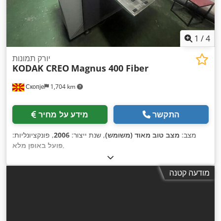
1
/
4
יורק תמונות
KODAK CREO
Magnus 400 Fiber
Скопје
1,704 km
התקשר
מידע על מחיר
מצב:
מצב טוב מאוד (משומש)
, שנת ייצור:
2006
, פונקציונליות:
,
פועל באופן מלא
מודעה קטנה