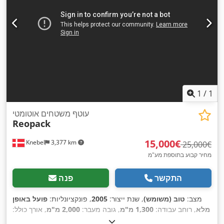
1
/
1
עוטף משטחים אוטומטי
Reopack
‏15,000 ‏€
Knebel
3,377 km
‏25,000 ‏€
מחיר קבוע בתוספת מע"מ
התקשר
פנה
מצב:
טוב (משומש)
, שנת ייצור:
2005
, פונקציונליות:
פועל באופן
מלא
, רוחב עבודה:
1,300 מ"מ
, גובה מעבר:
2,000 מ"מ
, אורך כולל:
,
2,500 מ"מ