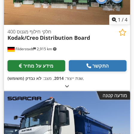
1
/
4
חלקי חילוף מגנוס 400
Kodak/Creo
Distribution Board
Filderstadt
2,915 km
התקשר
מידע על מחיר
,
שנת ייצור:
2014
, מצב:
לא נבדק (משומש)
מודעה קטנה