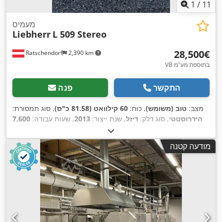
1
/
11
מעמיס
Liebherr
L 509 Stereo
‏28,500 ‏€
Ratschendorf
2,390 km
VB בתוספת מע"מ
התקשר
פנה
מצב:
טוב (משומש)
, כוח:
60 קילוואט (81.58 כ"ס)
, סוג תמסורת:
הידרוסטטי
, סוג דלק:
דיזל
, שנת ייצור:
2013
, שעות עבודה:
7,600
h
,
מודעה קטנה