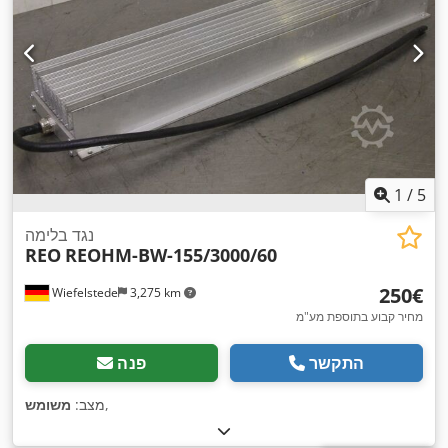
1
/
5
נגד בלימה
REO
REOHM-BW-155/3000/60
‏250 ‏€
Wiefelstede
3,275 km
מחיר קבוע בתוספת מע"מ
התקשר
פנה
,
מצב:
משומש