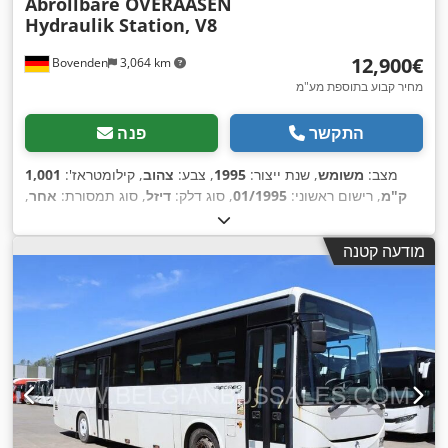
Abrollbare OVERAASEN
Hydraulik Station, V8
‏12,900 ‏€
Bovenden
3,064 km
מחיר קבוע בתוספת מע"מ
התקשר
פנה
מצב:
משומש
, שנת ייצור:
1995
, צבע:
צהוב
, קילומטראז':
1,001
ק"מ
, רישום ראשוני:
01/1995
, סוג דלק:
דיזל
, סוג תמסורת:
אחר
,
,
תא נהג:
אחר
מודעה קטנה