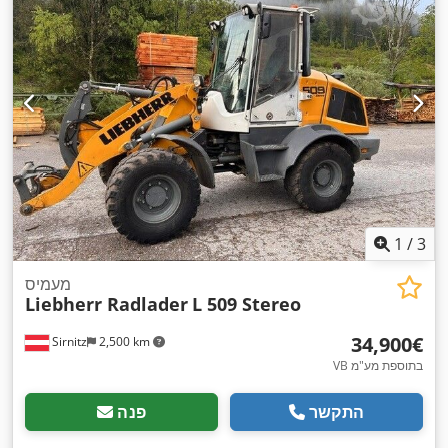
1
/
3
מעמיס
Liebherr Radlader
L 509 Stereo
‏34,900 ‏€
Sirnitz
2,500 km
VB בתוספת מע"מ
התקשר
פנה