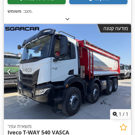
,
מצב:
משומש
מודעה קטנה
1
/
1
משאית עפר
Iveco
T-WAY 540 VASCA