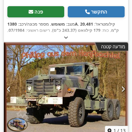
התקשר
פנה
, קילומטראז':
20,481
1380A
מצב:
משומש
, מספר מכונה/רכב:
ק"מ
, כוח:
179 קילוואט (243.37 כ"ס)
, רישום ראשוני:
07/1984
,
סוג דלק:
דיזל
, משקל כולל:
16,388 ק"ג
, תצורת סרן:
3 סרנים
, צבע:
ירוק
, סוג תמסורת:
אוטומטי
, ציוד:
הנעה בכל הגלגלים, מדחס,
מודעה קטנה
,
מחבר עגלה, מנוף, מערכת בלימה למניעת נעילה (ABS)
1
/
13