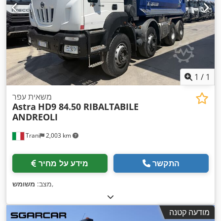
1
/
1
משאית עפר
Astra
HD9 84.50 RIBALTABILE
ANDREOLI
Trani
2,003 km
התקשר
מידע על מחיר
,
מצב:
משומש
מודעה קטנה