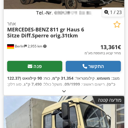
1
/
23
אחר
MERCEDES-BENZ
811 gr Haus 6
Sitze Diff.Sperre orig.31tkm
‏13,361 ‏€
Berlin
2,955 km
מחיר קבוע בתוספת מע"מ
התקשר
פנה
מצב:
משומש
, קילומטראז':
31,354 ק"מ
, כוח:
90 קילוואט (122.37
כ"ס)
, רישום ראשוני:
09/1999
, משקל כולל:
7,490 ק"ג
, סוג דלק:
דיזל
, צבע:
בז'
, סוג תמסורת:
מכני
, רוחב שטח הטעינה:
2,440 מ"מ
,
אורך אזור הטעינה:
4,180 מ"מ
, גובה תא המטען:
1,800 מ"מ
, אורך
מודעה קטנה
כולל:
6,600 מ"מ
, רוחב כולל:
2,500 מ"מ
, גובה כולל:
3,200 מ"מ
,
מספר מושבים:
6
, ציוד:
חימום חניה, מערכת בלימה למניעת
,
נעילה (ABS)