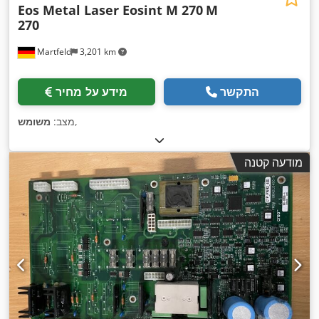
Eos Metal Laser Eosint M 270
M
270
Martfeld
3,201 km
התקשר
מידע על מחיר
,
מצב:
משומש
מודעה קטנה