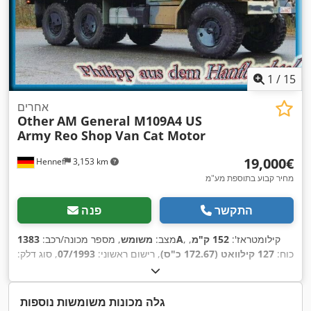
1
/
15
אחרים
Other
AM General M109A4 US
Army Reo Shop Van Cat Motor
‏19,000 ‏€
Hennef
3,153 km
מחיר קבוע בתוספת מע"מ
התקשר
פנה
, קילומטראז':
152 ק"מ
,
1383A
מצב:
משומש
, מספר מכונה/רכב:
כוח:
127 קילוואט (172.67 כ"ס)
, רישום ראשוני:
07/1993
, סוג דלק:
דיזל
, משקל כולל:
9,716 ק"ג
, תצורת סרן:
3 סרנים
, צבע:
ירוק
, סוג
תמסורת:
אוטומטי
, ציוד:
הנעה בכל הגלגלים, מדחס, מחבר
,
עגלה
גלה מכונות משומשות נוספות