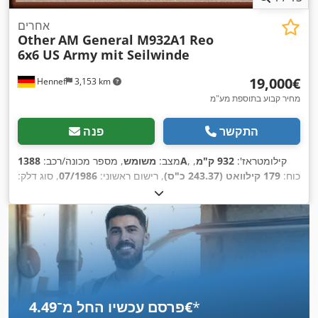
אחרים
Other
AM General M932A1 Reo
6x6 US Army mit Seilwinde
‏19,000 ‏€
Hennef
3,153 km
מחיר קבוע בתוספת מע"מ
התקשר
פנה
, קילומטראז':
932 ק"מ
,
1388A
מצב:
משומש
, מספר מכונה/רכב:
כוח:
179 קילוואט (243.37 כ"ס)
, רישום ראשוני:
07/1986
, סוג דלק:
דיזל
, משקל כולל:
16,892 ק"ג
, תצורת סרן:
3 סרנים
, צבע:
ירוק
, סוג
,
תמסורת:
אוטומטי
, ציוד:
הנעה בכל הגלגלים, מדחס
*
פרסם עכשיו החל מ־‏4.49 ‏€