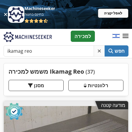
Machineseeker
לאפליקציה
בחינם בחנות
למכירה
חפש
משמש למכירה Ikamag Reo
(37)
רלוונטיות
מסנן
מודעה קטנה