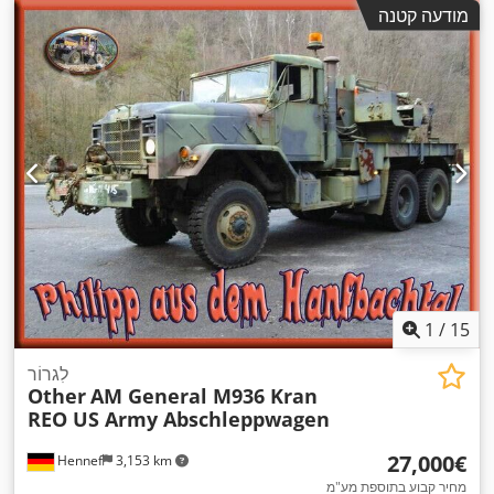
מודעה קטנה
1
/
15
לִגרוֹר
Other
AM General M936 Kran
REO US Army Abschleppwagen
‏27,000 ‏€
Hennef
3,153 km
מחיר קבוע בתוספת מע"מ