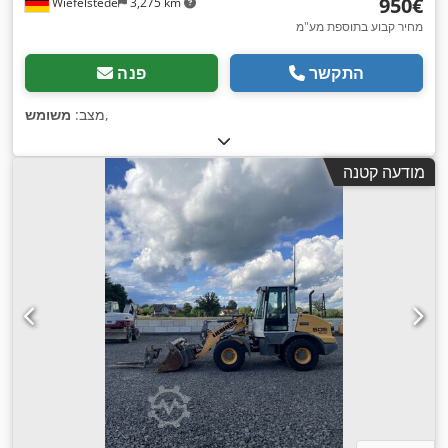
‏950 ‏€
Wiefelstede
3,275 km
מחיר קבוע בתוספת מע"מ
התקשר
פנה
,
מצב:
משומש
מודעה קטנה