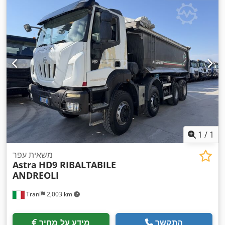
1
/
1
משאית עפר
Astra
HD9 RIBALTABILE
ANDREOLI
Trani
2,003 km
התקשר
מידע על מחיר