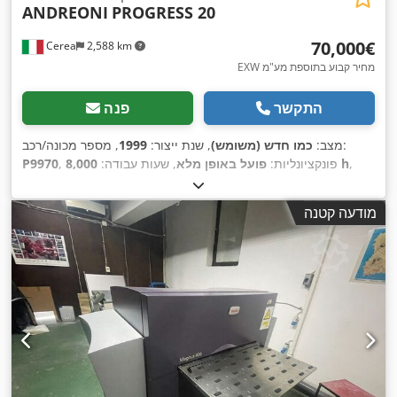
ANDREONI
PROGRESS 20
‏70,000 ‏€
Cerea
2,588 km
EXW מחיר קבוע בתוספת מע"מ
התקשר
פנה
, מספר מכונה/רכב:
מצב:
כמו חדש (משומש)
, שנת ייצור:
1999
,
8,000 h
, פונקציונליות:
פועל באופן מלא
, שעות עבודה:
P9970
, סוג זרם כניסה:
תלת פאזי
, תחום הסיבוב:
360
400 V
מתח כניסה:
, מהירות סיבוב (מקסימלית):
מופעל CNC
°
, כוונון גדר חיתוך:
מודעה קטנה
18,000 סל"ד
, מהירות סיבובית (דק'):
12,000 סל"ד
, שנת שיפוץ
,
סימון CE, תיעוד / מדריך
אחרונה:
2024
, ציוד: