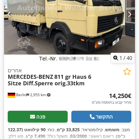
1
/
40
אחרים
MERCEDES-BENZ
811 gr Haus 6
Sitze Diff.Sperre orig.33tkm
‏14,250 ‏€
Berlin
2,955 km
מחיר קבוע בתוספת מע"מ
התקשר
פנה
מצב:
משומש
, קילומטראז':
33,825 ק"מ
, כוח:
90 קילוואט (122.37
כ"ס)
, רישום ראשוני:
03/2000
, משקל כולל:
7,490 ק"ג
, סוג דלק: