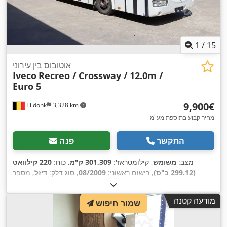
1
/
15
אוטובוס בין עירוני
Iveco
Recreo / Crossway / 12.0m /
Euro 5
‏9,900 ‏€
Tildonk
3,328 km
מחיר קבוע בתוספת מע"מ
התקשר
פנה
מצב:
משומש
, קילומטראז':
301,309 ק"מ
, כוח:
220 קילוואט
(299.12 כ"ס)
, רישום ראשוני:
08/2009
, סוג דלק:
דיזל
, מספר
מושבים:
60
, סוג תמסורת:
מכני
, צבע:
אחר
, בלמים:
מעכב
, אורך
כולל:
12,000 מ"מ
, גובה כולל:
3,400 מ"מ
, שנת ייצור:
2009
, ציוד:
מודעה קטנה
שמור חיפוש
,
בקרת שיוט, מערכת בלימה למניעת נעילה (ABS)