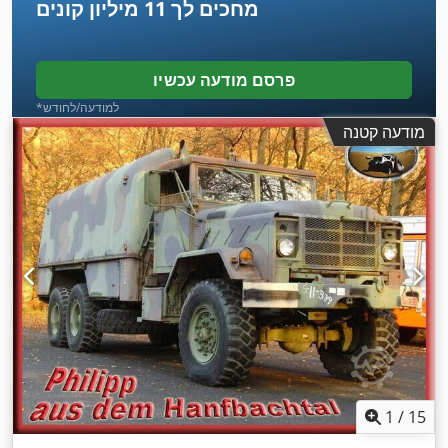
מחכים לך
11 מיליון קונים
פרסם מודעה עכשיו
*למודעה/לחודש
מודעה קטנה
1
/
15