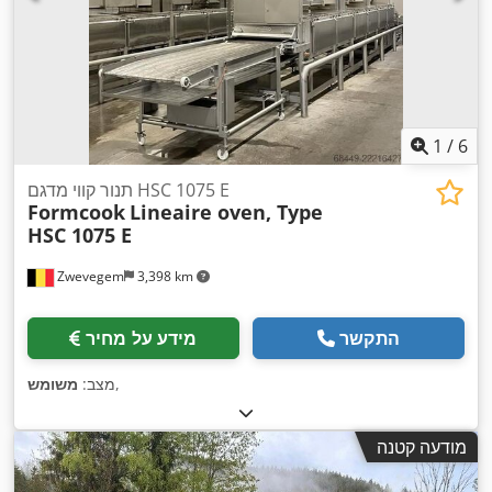
1
/
6
תנור קווי מדגם HSC 1075 E
Formcook
Lineaire oven, Type
HSC 1075 E
Zwevegem
3,398 km
התקשר
מידע על מחיר
,
מצב:
משומש
מודעה קטנה