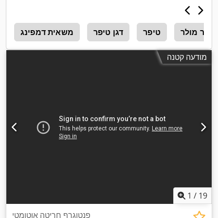
שחור מולר
טיפר
דגן טיפר
משאית דמפינג
מ
מודעה קטנה
1
/
19
פנטוגרף חריטה אוטומטי