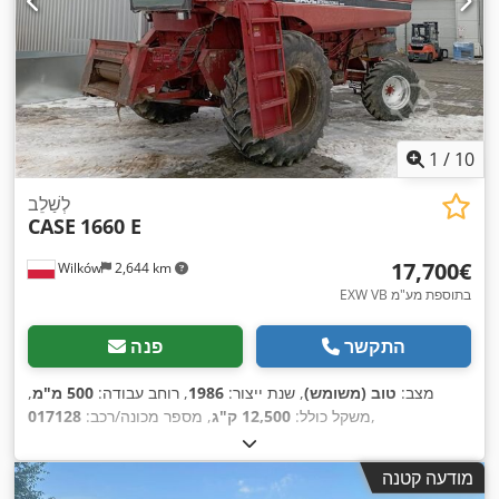
1
/
10
לְשַׁלֵב
CASE
1660 E
‏17,700 ‏€
Wilków
2,644 km
EXW VB בתוספת מע"מ
התקשר
פנה
מצב:
טוב (משומש)
, שנת ייצור:
1986
, רוחב עבודה:
500 מ"מ
,
,
משקל כולל:
12,500 ק"ג
, מספר מכונה/רכב:
017128
מודעה קטנה