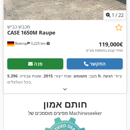
1
/
22
מכבש כביש
CASE
1650M Raupe
‏119,000 ‏€
Bottrop
3,225 km
מחיר קבוע בתוספת מע"מ
התקשר
פנה
, ציוד:
הנעה
5,396 h
מצב:
משומש
, שנת ייצור:
2015
, שעות עבודה:
,
בכל הגלגלים
חותם אמון
מפיצים מוסמכים של Machineseeker