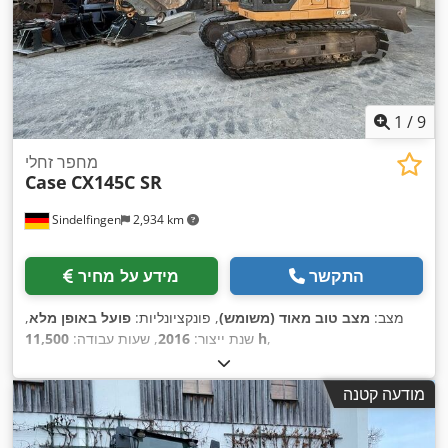
1
/
9
מחפר זחלי
Case
CX145C SR
Sindelfingen
2,934 km
התקשר
מידע על מחיר
מצב:
מצב טוב מאוד (משומש)
, פונקציונליות:
פועל באופן מלא
,
,
11,500 h
שנת ייצור:
2016
, שעות עבודה:
מודעה קטנה