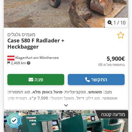
1
/
10
מעמיס גלגלים
Case 580 F Radlader +
Heckbagger
‏5,900 ‏€
Klagenfurt am Wörthersee
2,468 km
VB בתוספת מע"מ
התקשר
פנה
מצב:
משומש
, פונקציונליות:
פועל באופן מלא
, סוג תמסורת:
אוטומטי
, סוג דלק:
דיזל
, משקל תפעולי:
7,500 ק"ג
, תצורת סרן:
,
, רישום ראשוני:
10/1977
, שנת ייצור:
1977
, ציוד:
הידראוליקה
4x2
מודעה קטנה