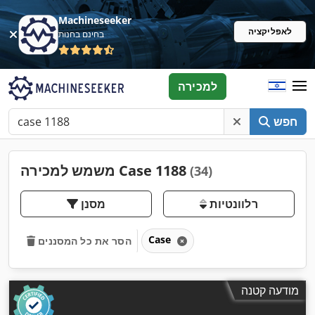
Machineseeker
לאפליקציה
בחינם בחנות
למכירה
חפש
משמש למכירה Case 1188
(34)
רלוונטיות
מסנן
Case
הסר את כל המסננים
מודעה קטנה