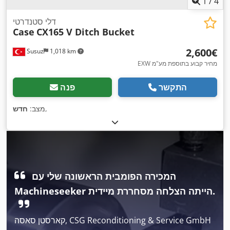
1
/
4
דלי סטנדרטי
Case
CX165 V Ditch Bucket
‏2,600 ‏€
Susuz
1,018 km
EXW מחיר קבוע בתוספת מע"מ
התקשר
פנה
,
מצב:
חדש
המכירה הפומבית הראשונה שלי עם
Machineseeker הייתה הצלחה מסחררת מיידית.
קארסטן סאסה, CSG Reconditioning & Service GmbH