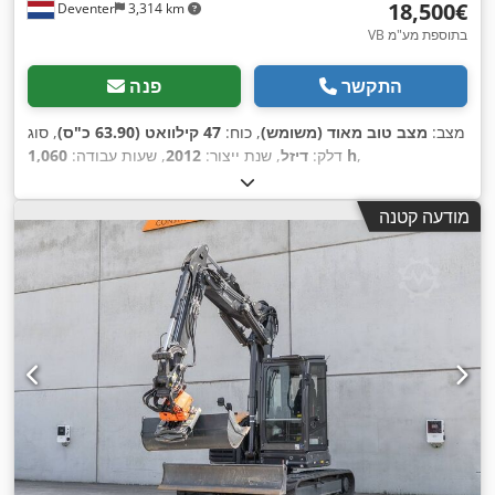
‏18,500 ‏€
Deventer
3,314 km
VB בתוספת מע"מ
התקשר
פנה
מצב:
מצב טוב מאוד (משומש)
, כוח:
47 קילוואט (63.90 כ"ס)
, סוג
,
1,060 h
דלק:
דיזל
, שנת ייצור:
2012
, שעות עבודה:
מודעה קטנה