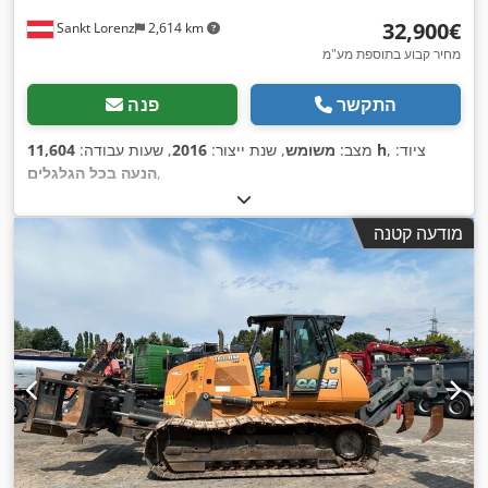
‏32,900 ‏€
Sankt Lorenz
2,614 km
מחיר קבוע בתוספת מע"מ
התקשר
פנה
, ציוד:
11,604 h
מצב:
משומש
, שנת ייצור:
2016
, שעות עבודה:
,
הנעה בכל הגלגלים
מודעה קטנה