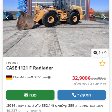
1
/
9
מעמיס
CASE
1121 F Radlader
‏32,900 ‏€
Ober-Mörlen
3,051 km
‏36,900 ‏€
מחיר קבוע בתוספת מע"מ
התקשר
פנה
מצב:
משומש
, כוח:
259 קילוואט (352.14 כ"ס)
, שנת ייצור:
2014
,
,
10,237 h
שעות עבודה: