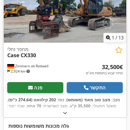
1
/
13
מחפר זחלי
Case
CX330
‏32,500 ‏€
Zimmern ob Rottweil
2,924 km
מחיר קבוע בתוספת מע"מ
התקשר
פנה
מצב:
מצב טוב מאוד (משומש)
, כוח:
202 קילוואט (274.64 כ"ס)
,
משקל תפעולי:
35,500 ק"ג
, מצב השרשרת:
70 אחוז
, שנת ייצור:
,
, ציוד:
מיזוג אוויר
9,139 h
2006
, שעות עבודה:
גלה מכונות משומשות נוספות