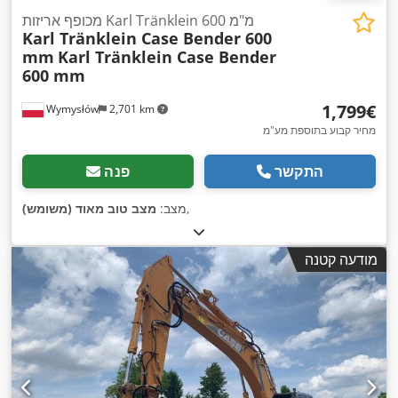
מכופף אריזות Karl Tränklein 600 מ"מ
Karl Tränklein Case Bender 600
mm
Karl Tränklein Case Bender
600 mm
‏1,799 ‏€
Wymysłów
2,701 km
מחיר קבוע בתוספת מע"מ
התקשר
פנה
,
מצב:
מצב טוב מאוד (משומש)
מודעה קטנה