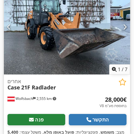
1
/
7
אחרים
Case
21F Radlader
‏28,000 ‏€
Wolfsbach
2,555 km
VB בתוספת מע"מ
התקשר
פנה
מצב:
משומש
, פונקציונליות:
פועל באופן מלא
, משקל עצמי:
5,400