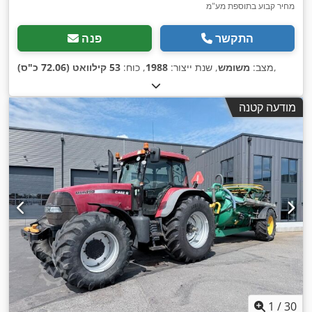
מחיר קבוע בתוספת מע"מ
התקשר
פנה
,
מצב:
משומש
, שנת ייצור:
1988
, כוח:
53 קילוואט (72.06 כ"ס)
מודעה קטנה
1
/
30