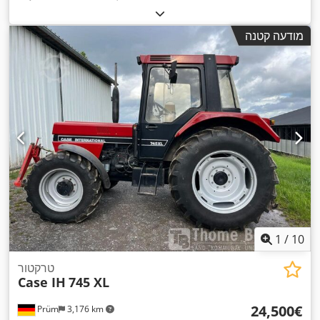
מודעה קטנה
1
/
10
טרקטור
Case IH
745 XL
‏24,500 ‏€
Prüm
3,176 km