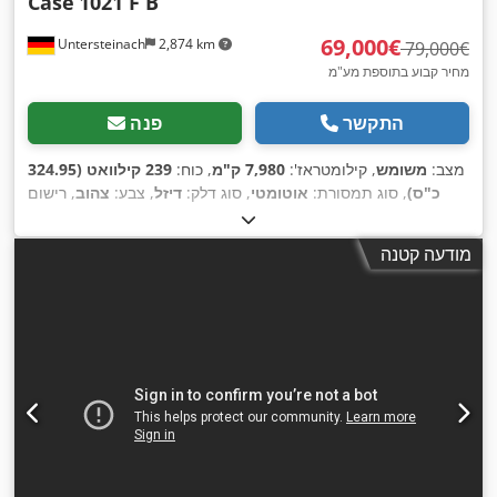
Case
1021 F B
‏69,000 ‏€
Untersteinach
2,874 km
‏79,000 ‏€
מחיר קבוע בתוספת מע"מ
התקשר
פנה
מצב:
משומש
, קילומטראז':
7,980 ק"מ
, כוח:
239 קילוואט (324.95
כ"ס)
, סוג תמסורת:
אוטומטי
, סוג דלק:
דיזל
, צבע:
צהוב
, רישום
,
ראשוני:
01/2013
, שנת ייצור:
2013
, ציוד:
מיזוג אוויר
מודעה קטנה