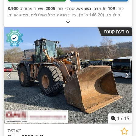
, כוח:
109
8,900 h
מצב:
משומש
, שנת ייצור:
2005
, שעות עבודה:
קילוואט (148.20 כ"ס)
, ציוד:
הנעה בכל הגלגלים, מיזוג אוויר,
,
מערכת בלימה למניעת נעילה (ABS), תא נהג
מודעה קטנה
1
/
15
מעמיס