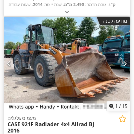
ק"ג
, גובה הרמה:
2,490 מ"מ
, שנת ייצור:
2014
, שעות עבודה:
, סוג הנעה:
, אורך כולל:
5,550 מ"מ
, גובה בנייה:
2,500 מ"מ
2,081 h
,
, רוחב בנייה:
1,950 מ"מ
Diesel Motor
מודעה קטנה
1
/
15
מעמיס גלגלים
CASE
921F Radlader 4x4 Allrad Bj
2016