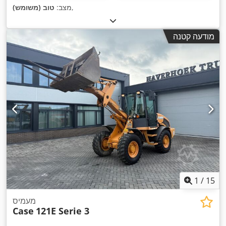
,
מצב:
טוב (משומש)
מודעה קטנה
1
/
15
מעמיס
Case
121E Serie 3