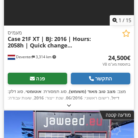
1
/
15
מעמיס
Case
21F XT | BJ: 2016 | Hours:
2058h | Quick change...
‏24,500 ‏€
Deventer
3,314 km
VB בתוספת מע"מ
התקשר
פנה
מצב:
מצב טוב מאוד (משומש)
, סוג תמסורת:
אוטומטי
, סוג דלק:
דיזל
, רישום ראשוני:
06/2016
, שנת ייצור:
2016
, שעות עבודה:
,
, ציוד:
תא נהג
2,058 h
מודעה קטנה