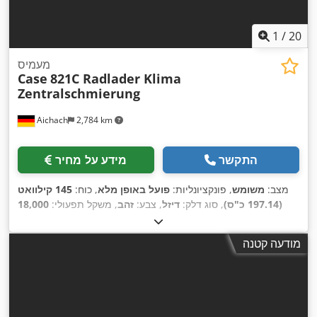
1
/
20
מעמיס
Case
821C Radlader Klima
Zentralschmierung
Aichach
2,784 km
התקשר
מידע על מחיר
מצב:
משומש
, פונקציונליות:
פועל באופן מלא
, כוח:
145 קילוואט
(197.14 כ"ס)
, סוג דלק:
דיזל
, צבע:
זהב
, משקל תפעולי:
18,000
, ציוד:
מיזוג אוויר,
8,000 h
ק"ג
, שנת ייצור:
2000
, שעות עבודה:
,
מערכת גירוז מרכזית, תא נהג
מודעה קטנה