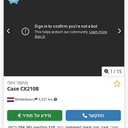
1
/
15
מחפר זחלי
Case
CX210B
Middelbeers
3,321 km
התקשר
מידע על מחיר
מצב:
מצב טוב מאוד (משומש)
, כוח:
115 קילוואט (156.36 כ"ס)
,