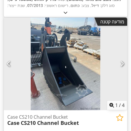
סוג דלק:
דיזל
, צבע:
כתום
, רישום ראשוני:
07/2013
, שנת ייצור:
,
15,109 h
2012
, שעות עבודה:
מודעה קטנה
1
/
4
Case CS210 Channel Bucket
Case
CS210 Channel Bucket