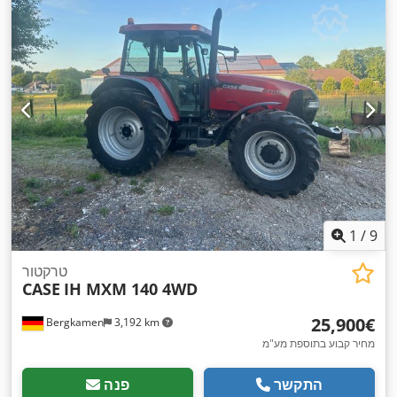
1
/
9
טרקטור
CASE
IH MXM 140 4WD
‏25,900 ‏€
Bergkamen
3,192 km
מחיר קבוע בתוספת מע"מ
התקשר
פנה