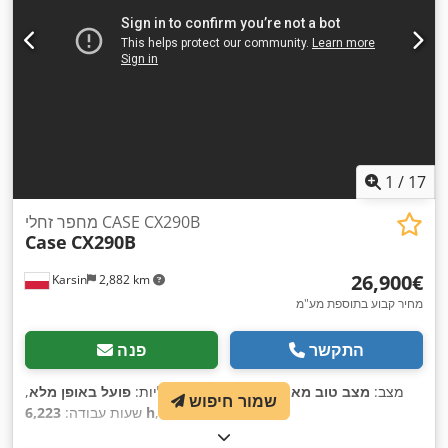
1
/
17
מחפר זחלי CASE CX290B
Case
CX290B
‏26,900 ‏€
Karsin
2,882 km
מחיר קבוע בתוספת מע"מ
התקשר
פנה
מצב:
מצב טוב מאוד (משומש)
, פונקציונליות:
פועל באופן מלא
,
שמור חיפוש
,
6,223 h
שעות עבודה: