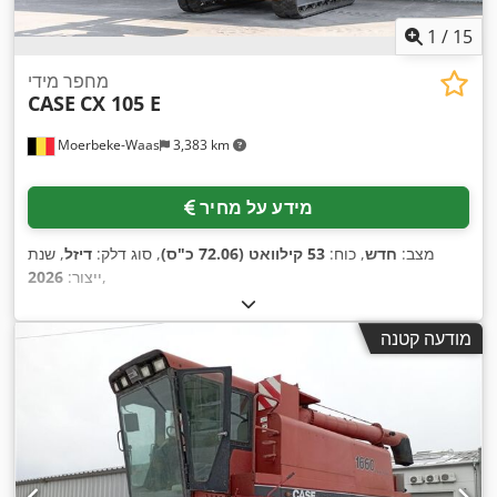
1
/
15
מחפר מידי
CASE
CX 105 E
Moerbeke-Waas
3,383 km
מידע על מחיר
מצב:
חדש
, כוח:
53 קילוואט (72.06 כ"ס)
, סוג דלק:
דיזל
, שנת
,
ייצור:
2026
מודעה קטנה