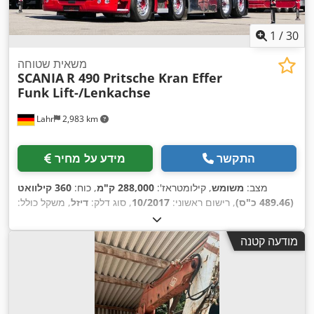
1
/
30
משאית שטוחה
SCANIA
R 490 Pritsche Kran Effer
Funk Lift-/Lenkachse
Lahr
2,983 km
התקשר
מידע על מחיר
מצב:
משומש
, קילומטראז':
288,000 ק"מ
, כוח:
360 קילוואט
(489.46 כ"ס)
, רישום ראשוני:
10/2017
, סוג דלק:
דיזל
, משקל כולל:
32,000 ק"ג
, תצורת סרן:
3 סרנים
, בלמים:
מעכב
, צבע:
אדום
, סוג
תמסורת:
אוטומטי
, דרגת פליטה:
יורו 6
, אורך אזור הטעינה:
5,800
מודעה קטנה
מ"מ
, רוחב שטח הטעינה:
2,490 מ"מ
, גובה תא המטען:
800 מ"מ
,
ציוד:
חימום חניה, מיזוג אוויר, מנוף, מעלית אחורית, מערכת
,
בלימה למניעת נעילה (ABS)