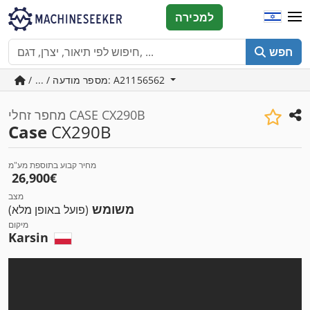
למכירה
חפש
/ ... / מספר מודעה: A21156562
מחפר זחלי CASE CX290B
Case
CX290B
מחיר קבוע בתוספת מע"מ
‏26,900 ‏€
מצב
משומש
(פועל באופן מלא)
מיקום
Karsin