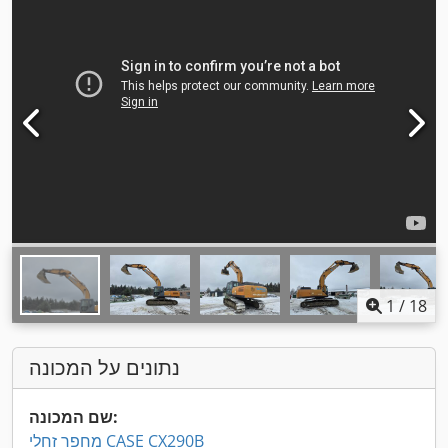
1
/
18
נתונים על המכונה
שם המכונה:
מחפר זחלי CASE CX290B