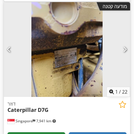
מודעה קטנה
1
/
22
דוזר
Caterpillar
D7G
Singapore
7,941 km