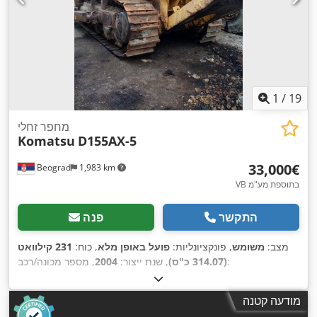
1
/
19
מחפר זחלי
Komatsu
D155AX-5
‏33,000 ‏€
Beograd
1,983 km
VB בתוספת מע"מ
התקשר
פנה
מצב:
משומש
, פונקציונליות:
פועל באופן מלא
, כוח:
231 קילוואט
, מספר מכונה/רכב:
(314.07 כ"ס)
, שנת ייצור:
2004
KMTODO61E02076058
,
מודעה קטנה