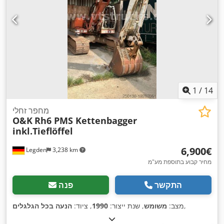
1
/
14
מחפר זחלי
O&K
Rh6 PMS Kettenbagger
inkl.Tieflöffel
‏6,900 ‏€
Legden
3,238 km
מחיר קבוע בתוספת מע"מ
התקשר
פנה
,
מצב:
משומש
, שנת ייצור:
1990
, ציוד:
הנעה בכל הגלגלים