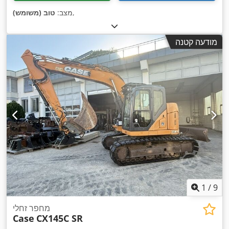
,
מצב:
טוב (משומש)
מודעה קטנה
1
/
9
מחפר זחלי
Case
CX145C SR