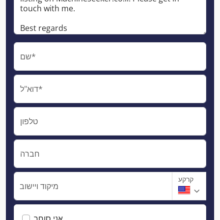
שם*
דוא"ל*
טלפון
חברה
קרקע
מיקוד ויישוב
אני סוחר