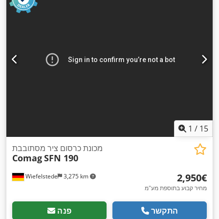
1
/
15
מכונת כרסום ציר מסתובבת
Comag
SFN 190
‏2,950 ‏€
Wiefelstede
3,275 km
מחיר קבוע בתוספת מע"מ
התקשר
פנה