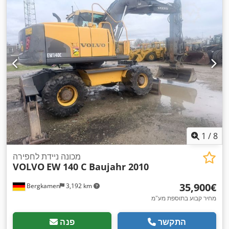
רוחב כולל:
1,250 מ"מ
, גובה כולל:
1,400 מ"מ
, מהירות ציר
(מקסימלית):
1,400 סל"ד
, צעדי הברגה מטרית:
120
, משקל כולל:
,
3,100 ק"ג
, קוטר מלתעות תלת-לסתיות:
315 מ"מ
1
/
8
מכונה ניידת לחפירה
VOLVO
EW 140 C Baujahr 2010
‏35,900 ‏€
Bergkamen
3,192 km
מחיר קבוע בתוספת מע"מ
התקשר
פנה