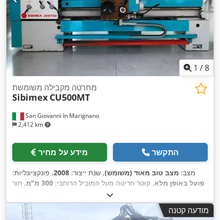
1
/
8
מחרטה מקבילה משומשת
Sibimex
CU500MT
San Giovanni In Marignano
2,412 km
התקשר
מידע על מחיר
מצב:
מצב טוב מאוד (משומש)
, שנת ייצור:
2008
, פונקציונליות:
פועל באופן מלא
, קוטר חריטה מעל המוביל הרוחבי:
300 מ"מ
, חור
ציר ראשי:
100 מ"מ
, קוטר חריטה מעל מיטת האחזקה:
500 מ"מ
,
גובה מרכז:
250 מ"מ
, רוחב במרכז:
400 מ"מ
, אורך עיבוד בחריטה:
מודעה קטנה
2,000 מ"מ
, מרחק תנועת הכוש:
230 מ"מ
, אורך כולל:
3,600 מ"מ
,