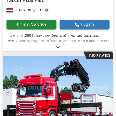
Tacchi
HD3/140L
Babberich
3,295 km
התקשר
מידע על מחיר
מצב:
מצב טוב מאוד (משומש)
, שנת ייצור:
2001
, אורך עיבוד
בחריטה:
8,000 מ"מ
, קוטר חריטה מעל מיטת האחזקה:
2,000 מ"מ
,
משקל חומר העבודה (מקס'):
25,000 ק"ג
, קוטר עיבוד שבבי מעל
,
העגלה העליונה:
1,550 מ"מ
מודעה קטנה