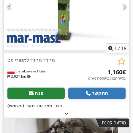
1
/
18
מחדד מחדד למסורי פס
‏1,160 ‏€
Sierakowska Huta
2,921 km
מחיר קבוע בתוספת מע"מ
התקשר
פנה
,
מצב:
מצב טוב מאוד (משומש)
מודעה קטנה