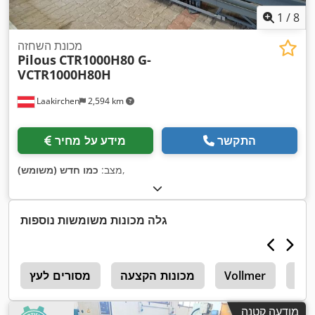
1
/
8
מכונת השחזה
Pilous
CTR1000H80 G-
VCTR1000H80H
Laakirchen
2,594 km
התקשר
מידע על מחיר
,
מצב:
כמו חדש (משומש)
גלה מכונות משומשות נוספות
Vol
Vollmer
מכונות הקצעה
מסורים לעץ
מ
מודעה קטנה