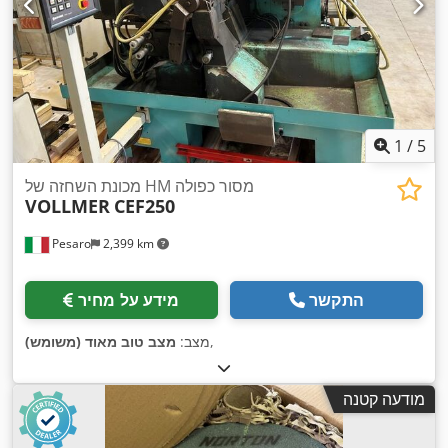
1
/
5
מכונת השחזה של HM מסור כפולה
VOLLMER
CEF250
Pesaro
2,399 km
התקשר
מידע על מחיר
,
מצב:
מצב טוב מאוד (משומש)
מודעה קטנה