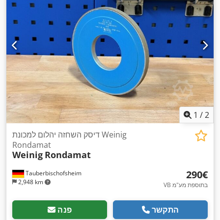
1
/
2
דיסק השחזה יהלום למכונת Weinig
Rondamat
Weinig
Rondamat
‏290 ‏€
Tauberbischofsheim
2,948 km
VB בתוספת מע"מ
התקשר
פנה