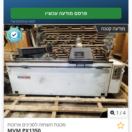
פרסם מודעה עכשיו
*למודעה/לחודש
מודעה קטנה
1
/
4
מכונת השחזה לסכינים ארוכות
MVM
PX1350