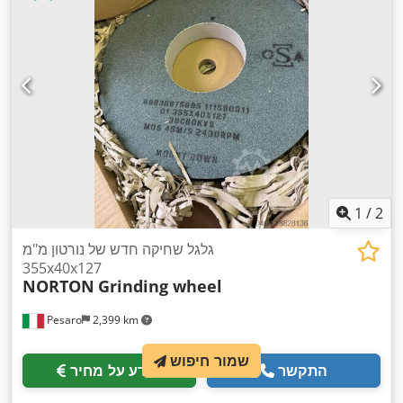
1
/
2
גלגל שחיקה חדש של נורטון מ"מ
355x40x127
NORTON
Grinding wheel
Pesaro
2,399 km
שמור חיפוש
התקשר
מידע על מחיר