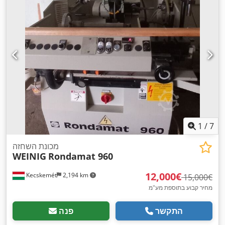
1
/
7
מכונת השחזה
WEINIG
Rondamat 960
‏12,000 ‏€
Kecskemét
2,194 km
‏15,000 ‏€
מחיר קבוע בתוספת מע"מ
התקשר
פנה