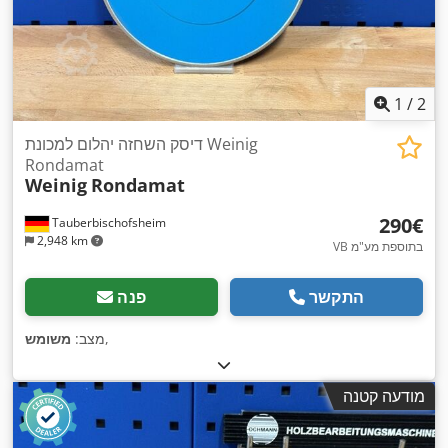
1
/
2
דיסק השחזה יהלום למכונת Weinig
Rondamat
Weinig
Rondamat
‏290 ‏€
Tauberbischofsheim
2,948 km
VB בתוספת מע"מ
התקשר
פנה
,
מצב:
משומש
מודעה קטנה