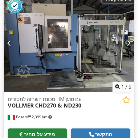
1
/
5
מכונת השחזה למסורים HM עם טוען
VOLLMER
CHD270 & ND230
Pesaro
2,399 km
התקשר
מידע על מחיר