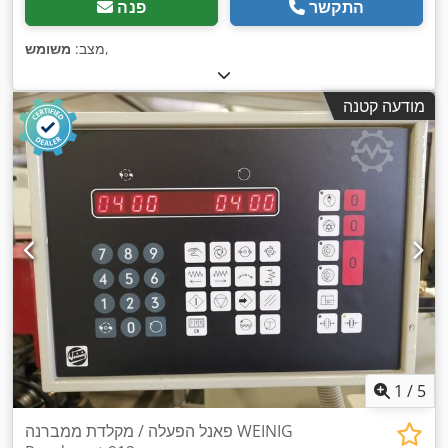
התקשר
פנה
,
מצב:
משומש
מודעה קטנה
1
/
5
פאנל הפעלה / מקלדת ממברנה WEINIG