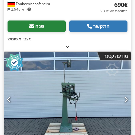
‏690 ‏€
Tauberbischofsheim
2,948 km
VB בתוספת מע"מ
התקשר
פנה
,
מצב:
משומש
מודעה קטנה