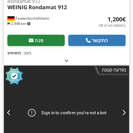
Rondamat 912
WEINIG
Rondamat 912
‏1,200 ‏€
Tauberbischofsheim
2,948 km
VB בתוספת מע"מ
התקשר
פנה
,
מצב:
משומש
מודעה קטנה