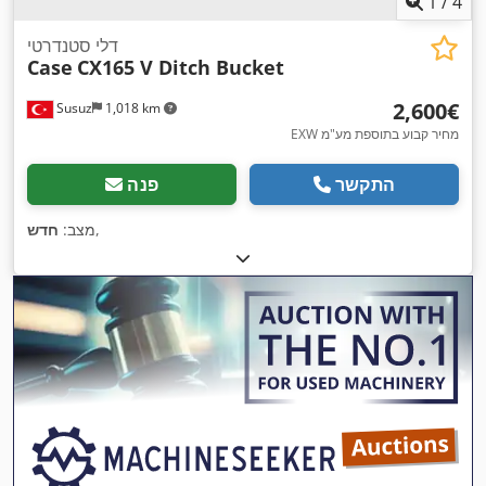
1
/
4
דלי סטנדרטי
Case
CX165 V Ditch Bucket
‏2,600 ‏€
Susuz
1,018 km
EXW מחיר קבוע בתוספת מע"מ
התקשר
פנה
,
מצב:
חדש