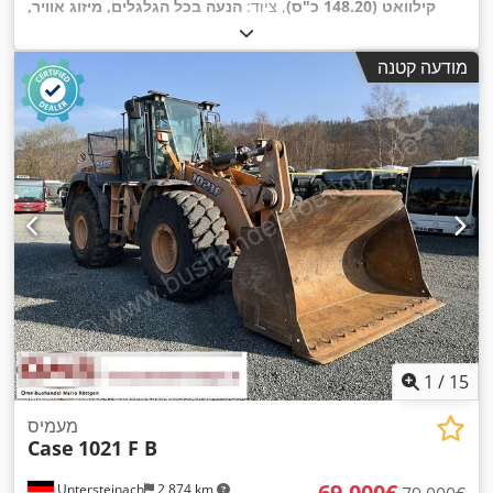
קילוואט (148.20 כ"ס)
, ציוד:
הנעה בכל הגלגלים, מיזוג אוויר,
,
מערכת בלימה למניעת נעילה (ABS), תא נהג
מודעה קטנה
1
/
15
מעמיס
Case
1021 F B
‏69,000 ‏€
Untersteinach
2,874 km