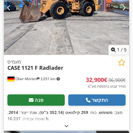
1
/
9
מעמיס
CASE
1121 F Radlader
‏32,900 ‏€
Ober-Mörlen
3,051 km
‏36,900 ‏€
מחיר קבוע בתוספת מע"מ
התקשר
פנה
מצב:
משומש
, כוח:
259 קילוואט (352.14 כ"ס)
, שנת ייצור:
2014
,
,
10,237 h
שעות עבודה: