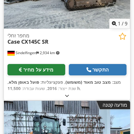
1
/
9
מחפר זחלי
Case
CX145C SR
Sindelfingen
2,934 km
התקשר
מידע על מחיר
מצב:
מצב טוב מאוד (משומש)
, פונקציונליות:
פועל באופן מלא
,
,
11,500 h
שנת ייצור:
2016
, שעות עבודה:
מודעה קטנה