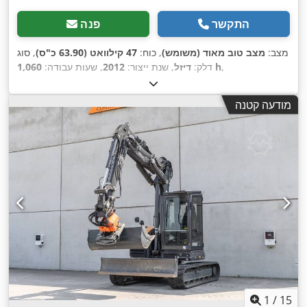
התקשר
פנה
מצב:
מצב טוב מאוד (משומש)
, כוח:
47 קילוואט (63.90 כ"ס)
, סוג
,
1,060 h
דלק:
דיזל
, שנת ייצור:
2012
, שעות עבודה:
מודעה קטנה
1
/
15