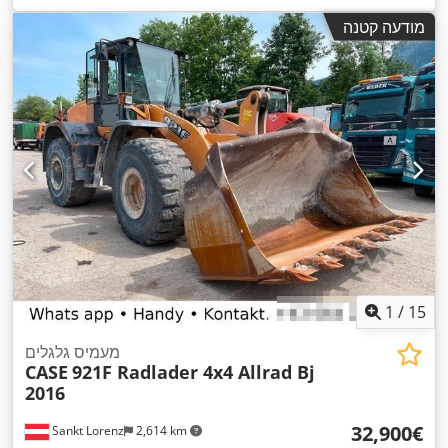
,
, רוחב בנייה:
1,950 מ"מ
Diesel Motor
מודעה קטנה
1
/
15
מעמיס גלגלים
CASE
921F Radlader 4x4 Allrad Bj
2016
‏32,900 ‏€
Sankt Lorenz
2,614 km