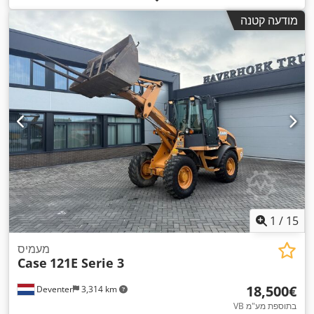
מודעה קטנה
1
/
15
מעמיס
Case
121E Serie 3
‏18,500 ‏€
Deventer
3,314 km
VB בתוספת מע"מ