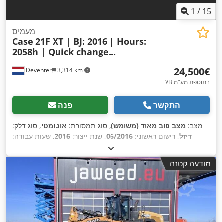
1
/
15
מעמיס
Case
21F XT | BJ: 2016 | Hours:
2058h | Quick change...
‏24,500 ‏€
Deventer
3,314 km
VB בתוספת מע"מ
התקשר
פנה
מצב:
מצב טוב מאוד (משומש)
, סוג תמסורת:
אוטומטי
, סוג דלק:
דיזל
, רישום ראשוני:
06/2016
, שנת ייצור:
2016
, שעות עבודה:
,
, ציוד:
תא נהג
2,058 h
מודעה קטנה