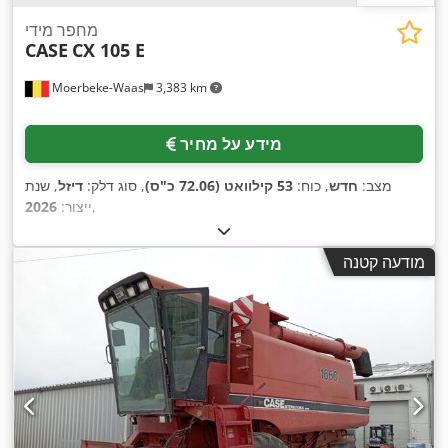
מחפר מידי
CASE
CX 105 E
Moerbeke-Waas
3,383 km
מידע על מחיר
מצב:
חדש
, כוח:
53 קילוואט (72.06 כ"ס)
, סוג דלק:
דיזל
, שנת
,
ייצור:
2026
מודעה קטנה