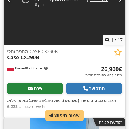
1
/
17
מחפר זחלי CASE CX290B
Case
CX290B
‏26,900 ‏€
Karsin
2,882 km
מחיר קבוע בתוספת מע"מ
התקשר
פנה
מצב:
מצב טוב מאוד (משומש)
, פונקציונליות:
פועל באופן מלא
,
,
6,223 h
שעות עבודה:
שמור חיפוש
מודעה קטנה