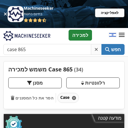
Machineseeker
לאפליקציה
בחינם בחנות
למכירה
חפש
משמש למכירה Case 865
(34)
רלוונטיות
מסנן
Case
הסר את כל המסננים
מודעה קטנה