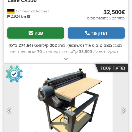
Case
CX330
‏32,500 ‏€
Zimmern ob Rottweil
2,924 km
מחיר קבוע בתוספת מע"מ
התקשר
פנה
מצב:
מצב טוב מאוד (משומש)
, כוח:
202 קילוואט (274.64 כ"ס)
,
משקל תפעולי:
35,500 ק"ג
, מצב השרשרת:
70 אחוז
, שנת ייצור:
,
, ציוד:
מיזוג אוויר
9,139 h
2006
, שעות עבודה:
מודעה קטנה