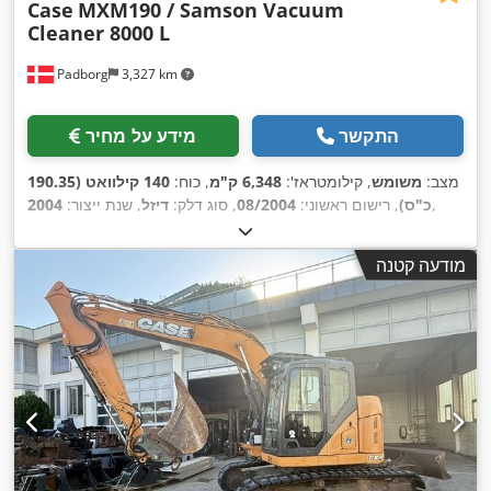
Case
MXM190 / Samson Vacuum
Cleaner 8000 L
Padborg
3,327 km
התקשר
מידע על מחיר
מצב:
משומש
, קילומטראז':
6,348 ק"מ
, כוח:
140 קילוואט (190.35
,
כ"ס)
, רישום ראשוני:
08/2004
, סוג דלק:
דיזל
, שנת ייצור:
2004
מודעה קטנה