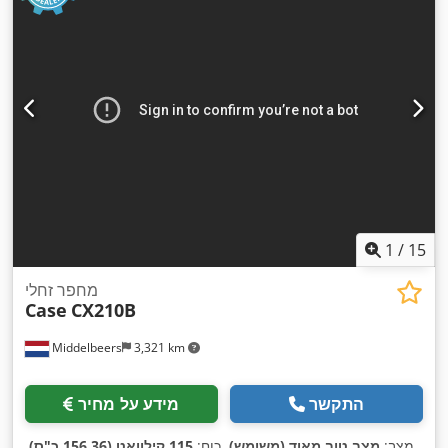
1
/
15
מחפר זחלי
Case
CX210B
Middelbeers
3,321 km
התקשר
מידע על מחיר
מצב:
מצב טוב מאוד (משומש)
, כוח:
115 קילוואט (156.36 כ"ס)
,