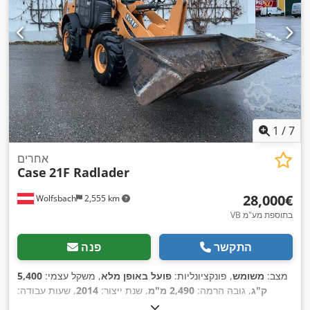
1
/
7
אחרים
Case
21F Radlader
‏28,000 ‏€
Wolfsbach
2,555 km
VB בתוספת מע"מ
התקשר
פנה
מצב:
משומש
, פונקציונליות:
פועל באופן מלא
, משקל עצמי:
5,400
ק"ג
, גובה הרמה:
2,490 מ"מ
, שנת ייצור:
2014
, שעות עבודה:
, סוג הנעה:
, אורך כולל:
5,550 מ"מ
, גובה בנייה:
2,500 מ"מ
2,081 h