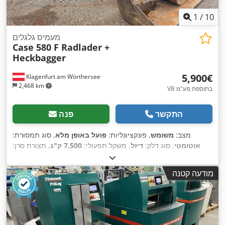
1
/
10
מעמיס גלגלים
Case 580 F Radlader +
Heckbagger
‏5,900 ‏€
Klagenfurt am Wörthersee
2,468 km
VB בתוספת מע"מ
התקשר
פנה
מצב:
משומש
, פונקציונליות:
פועל באופן מלא
, סוג תמסורת:
אוטומטי
, סוג דלק:
דיזל
, משקל תפעולי:
7,500 ק"ג
, תצורת סרן:
,
, רישום ראשוני:
10/1977
, שנת ייצור:
1977
, ציוד:
הידראוליקה
4x2
מודעה קטנה