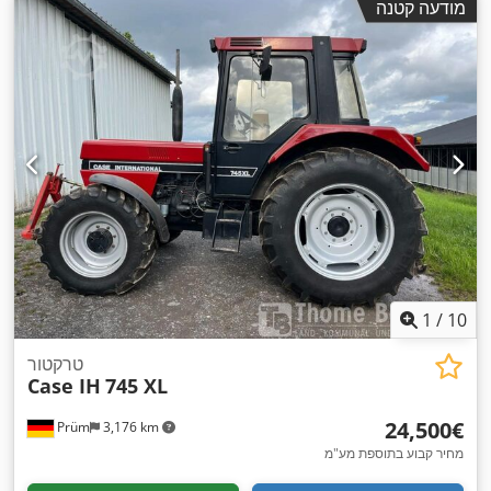
מודעה קטנה
1
/
10
טרקטור
Case IH
745 XL
‏24,500 ‏€
Prüm
3,176 km
מחיר קבוע בתוספת מע"מ