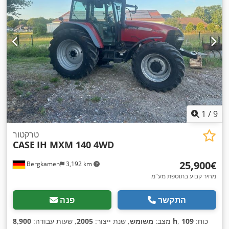
1
/
9
טרקטור
CASE
IH MXM 140 4WD
‏25,900 ‏€
Bergkamen
3,192 km
מחיר קבוע בתוספת מע"מ
התקשר
פנה
, כוח:
109
8,900 h
מצב:
משומש
, שנת ייצור:
2005
, שעות עבודה: