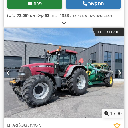
התקשר
פנה
,
מצב:
משומש
, שנת ייצור:
1988
, כוח:
53 קילוואט (72.06 כ"ס)
מודעה קטנה
1
/
30
משאית מכל ואקום