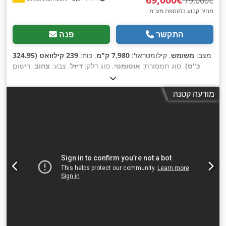
‏79,000 ‏€
מחיר קבוע בתוספת מע"מ
התקשר
פנה
מצב:
משומש
, קילומטראז':
7,980 ק"מ
, כוח:
239 קילוואט (324.95
כ"ס)
, סוג תמסורת:
אוטומטי
, סוג דלק:
דיזל
, צבע:
צהוב
, רישום
,
ראשוני:
01/2013
, שנת ייצור:
2013
, ציוד:
מיזוג אוויר
מודעה קטנה