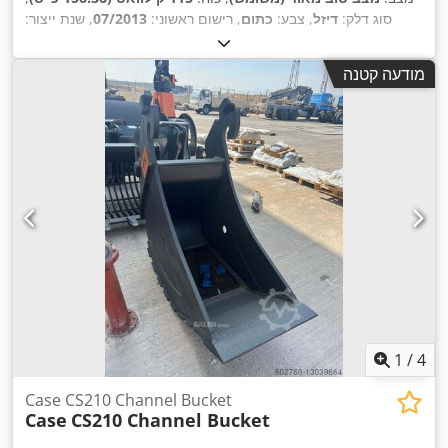
סוג דלק:
דיזל
, צבע:
כתום
, רישום ראשוני:
07/2013
, שנת ייצור:
,
15,109 h
2012
, שעות עבודה:
מודעה קטנה
1
/
4
Case CS210 Channel Bucket
Case
CS210 Channel Bucket