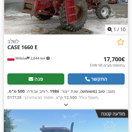
1
/
10
לְשַׁלֵב
CASE
1660 E
‏17,700 ‏€
Wilków
2,644 km
EXW VB בתוספת מע"מ
התקשר
פנה
מצב:
טוב (משומש)
, שנת ייצור:
1986
, רוחב עבודה:
500 מ"מ
,
,
משקל כולל:
12,500 ק"ג
, מספר מכונה/רכב:
017128
מודעה קטנה