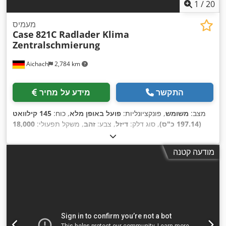
1
/
20
מעמיס
Case
821C Radlader Klima
Zentralschmierung
Aichach
2,784 km
התקשר
מידע על מחיר
מצב:
משומש
, פונקציונליות:
פועל באופן מלא
, כוח:
145 קילוואט
(197.14 כ"ס)
, סוג דלק:
דיזל
, צבע:
זהב
, משקל תפעולי:
18,000
, ציוד:
מיזוג אוויר,
8,000 h
ק"ג
, שנת ייצור:
2000
, שעות עבודה:
,
מערכת גירוז מרכזית, תא נהג
מודעה קטנה