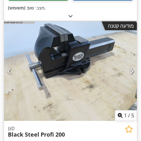
,
מצב:
טוב (משומש)
מודעה קטנה
1
/
5
סְגָן
Black Steel
Profi 200