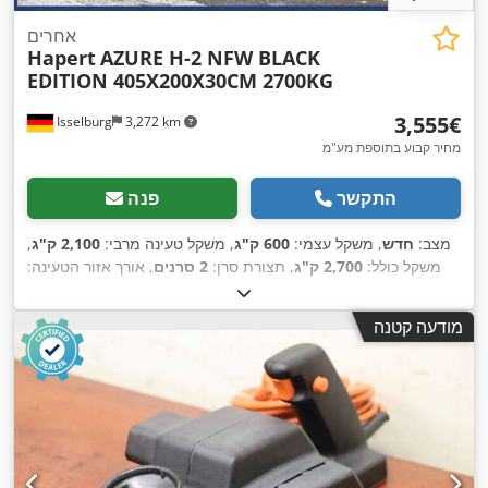
אחרים
Hapert
AZURE H-2 NFW BLACK
EDITION 405X200X30CM 2700KG
‏3,555 ‏€
Isselburg
3,272 km
מחיר קבוע בתוספת מע"מ
התקשר
פנה
מצב:
חדש
, משקל עצמי:
600 ק"ג
, משקל טעינה מרבי:
2,100 ק"ג
,
משקל כולל:
2,700 ק"ג
, תצורת סרן:
2 סרנים
, אורך אזור הטעינה:
4,050 מ"מ
, רוחב שטח הטעינה:
2,000 מ"מ
, גובה תא המטען:
300
מ"מ
, נפח שטח טעינה:
2.5 מ"ק
, צבע:
שחור
, גובה בנייה:
940 מ"מ
,
מודעה קטנה
,
רוחב עבודה:
2,060 מ"מ