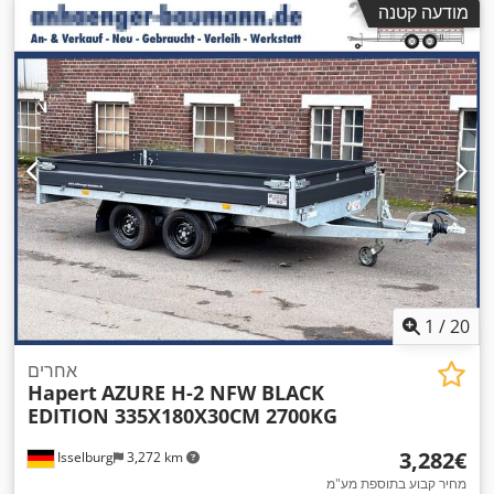
מודעה קטנה
,
רוחב עבודה:
1,860 מ"מ
1
/
20
אחרים
Hapert
AZURE H-2 NFW BLACK
EDITION 335X180X30CM 2700KG
‏3,282 ‏€
Isselburg
3,272 km
מחיר קבוע בתוספת מע"מ