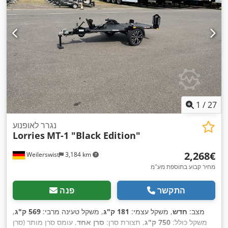
1
/
27
נגרר לאופנוע
Lorries
MT-1 "Black Edition"
‏2,268 ‏€
Weilerswist
3,184 km
מחיר קבוע בתוספת מע"מ
התקשר
פנה
מצב:
חדש
, משקל עצמי:
181 ק"ג
, משקל טעינה מרבי:
569 ק"ג
,
משקל כולל:
750 ק"ג
, תצורת סרן:
סרן אחד
, עומס סרן מותר (סרן