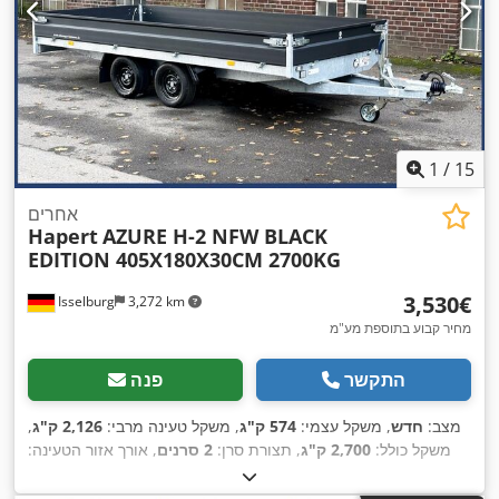
1
/
15
אחרים
Hapert
AZURE H-2 NFW BLACK
EDITION 405X180X30CM 2700KG
‏3,530 ‏€
Isselburg
3,272 km
מחיר קבוע בתוספת מע"מ
התקשר
פנה
מצב:
חדש
, משקל עצמי:
574 ק"ג
, משקל טעינה מרבי:
2,126 ק"ג
,
משקל כולל:
2,700 ק"ג
, תצורת סרן:
2 סרנים
, אורך אזור הטעינה:
4,050 מ"מ
, רוחב שטח הטעינה:
1,800 מ"מ
, גובה תא המטען:
300
מ"מ
, נפח שטח טעינה:
2.2 מ"ק
, צבע:
שחור
, גובה בנייה:
940 מ"מ
,