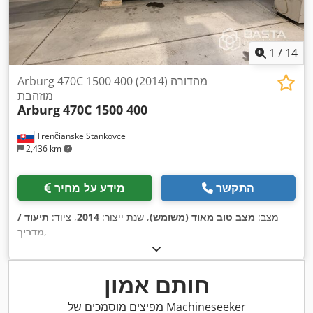
1
/
14
Arburg 470C 1500 400 (2014) מהדורה
מוזהבת
Arburg
470C 1500 400
Trenčianske Stankovce
2,436 km
התקשר
מידע על מחיר
מצב:
מצב טוב מאוד (משומש)
, שנת ייצור:
2014
, ציוד:
תיעוד /
,
מדריך
חותם אמון
מפיצים מוסמכים של Machineseeker