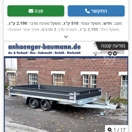
התקשר
פנה
מצב:
חדש
, משקל עצמי:
510 ק"ג
, משקל טעינה מרבי:
2,190 ק"ג
,
משקל כולל:
2,700 ק"ג
, תצורת סרן:
2 סרנים
, אורך אזור הטעינה:
3,350 מ"מ
, רוחב שטח הטעינה:
1,800 מ"מ
, גובה תא המטען:
300
מ"מ
, נפח שטח טעינה:
1.8 מ"ק
, צבע:
שחור
, גובה בנייה:
950 מ"מ
,
מודעה קטנה
,
רוחב עבודה:
1,860 מ"מ
1
/
17