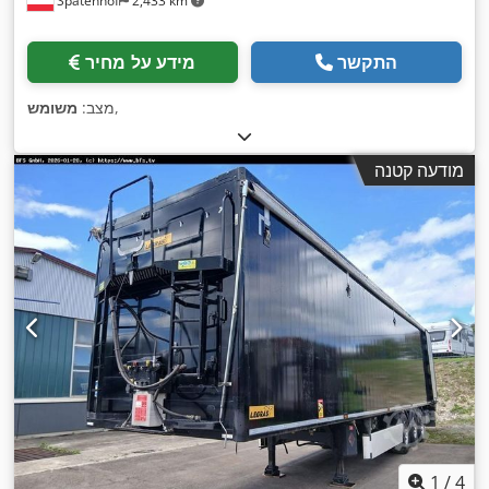
Spatenhof
2,433 km
התקשר
מידע על מחיר
,
מצב:
משומש
מודעה קטנה
1
/
4