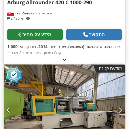
Arburg
Allrounder 420 C 1000-290
Trenčianske Stankovce
2,436 km
התקשר
מידע על מחיר
מצב:
מצב טוב מאוד (משומש)
, שנת ייצור:
2014
, כוח קיבוע:
1,000
,
קילו ניוטון
, ציוד:
תיעוד / מדריך
מודעה קטנה