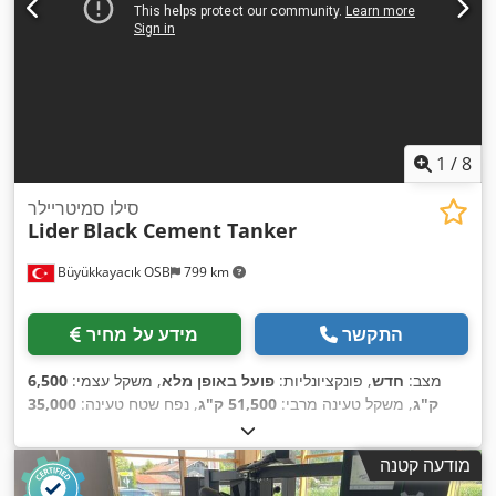
1
/
8
סילו סמיטריילר
Lider
Black Cement Tanker
Büyükkayacık OSB
799 km
התקשר
מידע על מחיר
מצב:
חדש
, פונקציונליות:
פועל באופן מלא
, משקל עצמי:
6,500
ק"ג
, משקל טעינה מרבי:
51,500 ק"ג
, נפח שטח טעינה:
35,000
, שנת ייצור:
2026
, משקל תפעולי:
385/65 R 22,5
מ"ק
, גודל צמיג:
, ציוד:
מערכת בלימה למניעת
Lider
, יצרן שלדה:
45,000 ק"ג
מודעה קטנה
,
נעילה (ABS)