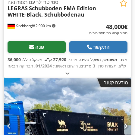
סמי טריילר עם רצפה נעה
LEGRAS
Schubboden FMA Edition
WHITE-Black, Schubbodenau
‏48,000 ‏€
Kirchberg
2,900 km
מחיר קבוע בתוספת מע"מ
התקשר
פנה
מצב:
משומש
, משקל טעינה מרבי:
27,920 ק"ג
, משקל כולל:
36,000
ק"ג
, תצורת סרן:
3 סרנים
, רישום ראשוני:
01/2024
, הבדיקה הבאה
(TÜV):
04/2027
,
מודעה קטנה