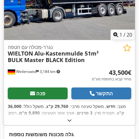
1
/
20
נגרר-מכולה עם הטפה
WIELTON
Alu-Kastenmulde 51m³
BULK Master BLACK Edition
‏43,500 ‏€
Weilerswist
3,184 km
מחיר קבוע בתוספת מע"מ
התקשר
פנה
מצב:
חדש
, משקל טעינה מרבי:
29,760 ק"ג
, משקל כולל:
36,000
ק"ג
, תצורת סרן:
3 סרנים
, אורך אזור הטעינה:
9,890 מ"מ
, רוחב
שטח הטעינה:
2,450 מ"מ
, גובה תא המטען:
2,100 מ"מ
, נפח שטח
טעינה:
51 מ"ק
, רוחב כולל:
2,550 מ"מ
, גובה כולל:
3,710 מ"מ
,
,
מערכת בלימה למניעת נעילה (ABS)
שנת ייצור:
2026
, ציוד:
גלה מכונות משומשות נוספות