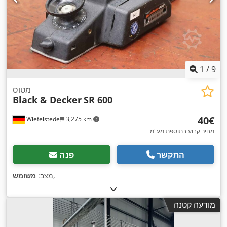
1
/
9
מטוס
Black & Decker
SR 600
‏40 ‏€
Wiefelstede
3,275 km
מחיר קבוע בתוספת מע"מ
התקשר
פנה
,
מצב:
משומש
מודעה קטנה