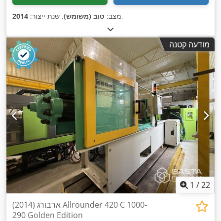
,
מצב:
טוב (משומש)
, שנת ייצור:
2014
מודעה קטנה
1
/
22
(2014) ארבורג Allrounder 420 C 1000-
290 Golden Edition