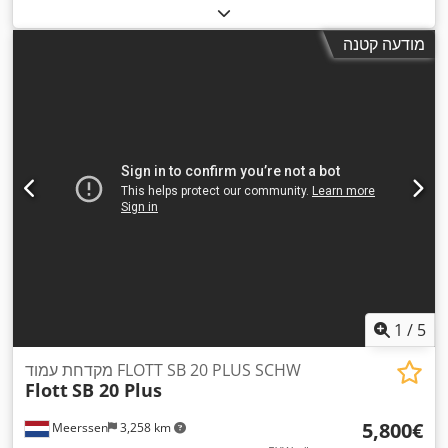
1):
750 ק"ג
, אורך אזור הטעינה:
2,450 מ"מ
, רוחב שטח הטעינה:
950 מ"מ
, אורך כולל:
3,310 מ"מ
, רוחב כולל:
1,730 מ"מ
, מתלה:
מודעה קטנה
, מהירות מרבית:
100 קמ"ש
, בלם
185/45 R15
אחר
, גודל צמיג:
,
נגרר:
נגרר ללא בלמים
1
/
5
מקדחת עמוד FLOTT SB 20 PLUS SCHW
Flott
SB 20 Plus
‏5,800 ‏€
Meerssen
3,258 km