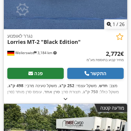
1
/
26
נגרר לאופנוע
Lorries
MT-2 "Black Edition"
‏2,772 ‏€
Weilerswist
3,184 km
מחיר קבוע בתוספת מע"מ
התקשר
פנה
מצב:
חדש
, משקל עצמי:
252 ק"ג
, משקל טעינה מרבי:
498 ק"ג
,
משקל כולל:
750 ק"ג
, תצורת סרן:
סרן אחד
, עומס סרן מותר (סרן
1):
750 ק"ג
, אורך אזור הטעינה:
2,399 מ"מ
, רוחב שטח הטעינה:
1,740 מ"מ
, אורך כולל:
3,494 מ"מ
, רוחב כולל:
2,396 מ"מ
, מתלה:
מודעה קטנה
, מהירות מרבית:
100 קמ"ש
, בלם
185/45 R15
אחר
, גודל צמיג:
,
נגרר:
נגרר ללא בלמים