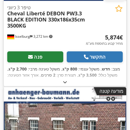
טיפר 3 כיווני
Cheval Liberté
DEBON PW3.3
BLACK EDITION 330x186x35cm
3500KG
‏5,874 ‏€
Isselburg
3,272 km
מחיר קבוע בתוספת מע"מ
התקשר
פנה
מצב:
חדש
, משקל עצמי:
800 ק"ג
, משקל טעינה מרבי:
2,700 ק"ג
,
משקל כולל:
3,500 ק"ג
, תצורת סרן:
2 סרנים
, אורך אזור הטעינה:
3,300 מ"מ
, רוחב שטח הטעינה:
1,860 מ"מ
, גובה תא המטען:
350
מ"מ
, נפח שטח טעינה:
2.5 מ"ק
, צבע:
שחור
, גובה בנייה:
1,630
מודעה קטנה
,
מ"מ
, רוחב עבודה:
1,920 מ"מ