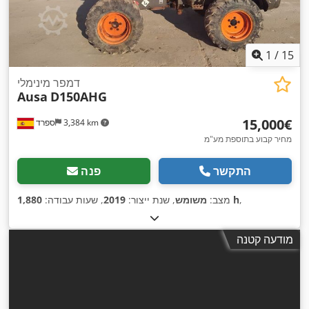
1
/
15
דמפר מינימלי
Ausa
D150AHG
‏15,000 ‏€
3,384 km
ספרד
מחיר קבוע בתוספת מע"מ
התקשר
פנה
,
1,880 h
מצב:
משומש
, שנת ייצור:
2019
, שעות עבודה:
מודעה קטנה