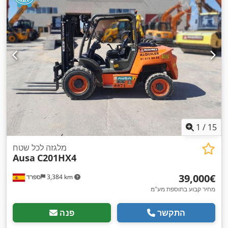
1
/
15
מלגזה לכל שטח
Ausa
C201HX4
‏39,000 ‏€
3,384 km
ספרד
מחיר קבוע בתוספת מע"מ
התקשר
פנה