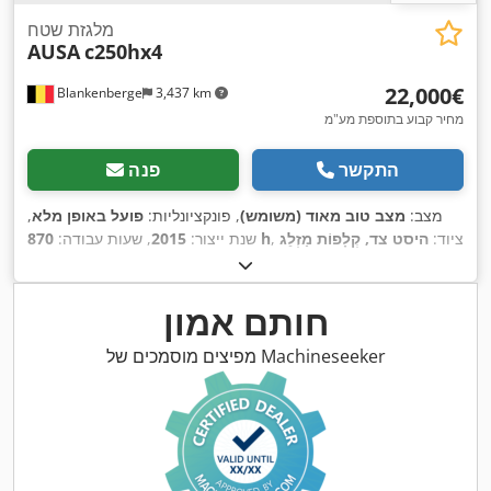
מלגזת שטח
AUSA
c250hx4
‏22,000 ‏€
Blankenberge
3,437 km
מחיר קבוע בתוספת מע"מ
התקשר
פנה
מצב:
מצב טוב מאוד (משומש)
, פונקציונליות:
פועל באופן מלא
,
, ציוד:
היסט צד, קְלָפוֹת מַזְלֵג
870 h
שנת ייצור:
2015
, שעות עבודה:
,
(forks for pallets), תא נהג
חותם אמון
מפיצים מוסמכים של Machineseeker