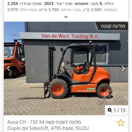
, יכולת
2,254 h
מצב:
משומש
, שנת ייצור:
2023
, שעות עבודה:
העמסה:
2,000 ק"ג
, גובה הרמה:
3,700 מ"מ
, גובה כולל:
2,070
מ"מ
, אורך כולל:
4,380 מ"מ
, רוחב כולל:
1,520 מ"מ
, ציוד:
הנעה
,
בכל הגלגלים
מודעה קטנה
1
/
15
Ausa CH - 150 X4 מלגזה לשטח קשה
Duplo עם Sideshift, 4795 שעות, ISUZU