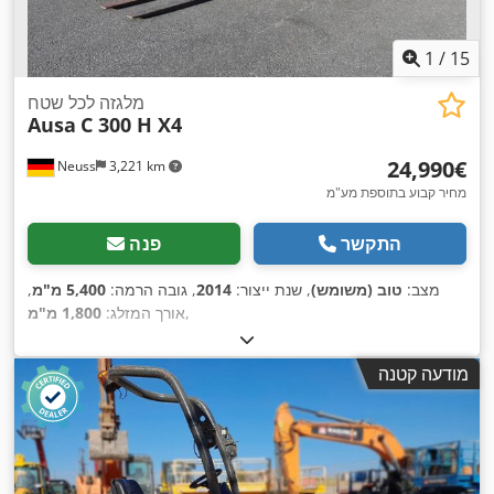
1
/
15
מלגזה לכל שטח
Ausa
C 300 H X4
‏24,990 ‏€
Neuss
3,221 km
מחיר קבוע בתוספת מע"מ
התקשר
פנה
מצב:
טוב (משומש)
, שנת ייצור:
2014
, גובה הרמה:
5,400 מ"מ
,
,
אורך המזלג:
1,800 מ"מ
מודעה קטנה