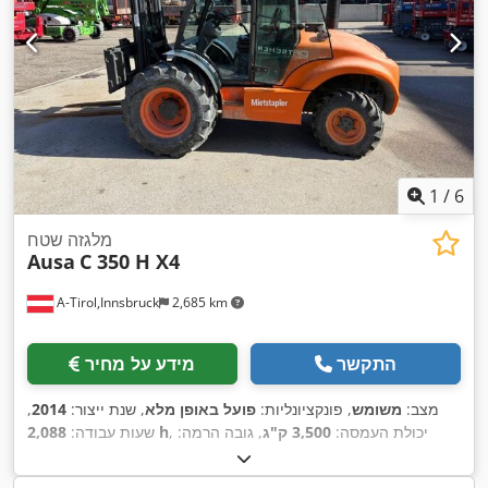
1
/
6
מלגזה שטח
Ausa
C 350 H X4
A-Tirol,Innsbruck
2,685 km
התקשר
מידע על מחיר
מצב:
משומש
, פונקציונליות:
פועל באופן מלא
, שנת ייצור:
2014
,
, יכולת העמסה:
3,500 ק"ג
, גובה הרמה:
2,088 h
שעות עבודה:
5,400 מ"מ
, סוג דלק:
דיזל
, סוג תורן:
טריפלקס
, גובה בנייה:
2,700
מ"מ
, כוח:
31 קילוואט (42.15 כ"ס)
, אורך המזלג:
1,150 מ"מ
, סוג