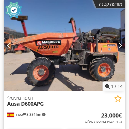
מודעה קטנה
1
/
14
דמפר מינימלי
Ausa
D600APG
‏23,000 ‏€
3,384 km
ספרד
מחיר קבוע בתוספת מע"מ