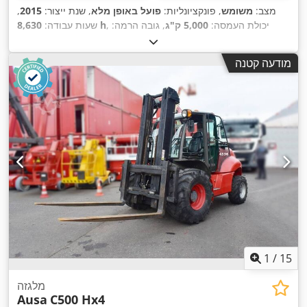
מצב:
משומש
, פונקציונליות:
פועל באופן מלא
, שנת ייצור:
2015
,
, יכולת העמסה:
5,000 ק"ג
, גובה הרמה:
8,630 h
שעות עבודה:
3,700 מ"מ
, הרמה חופשית:
100 מ"מ
, סוג דלק:
דיזל
, סוג תורן:
סימפלקס
, גובה בנייה:
2,730 מ"מ
, רוחב מסגרת המזלג:
1,710
מודעה קטנה
, סוג הנעה:
מ"מ
, אורך המזלג:
1,500 מ"מ
, משקל עצמי:
8,350 ק"ג
,
, רוחב בנייה:
1,990 מ"מ
Diesel
1
/
15
מלגזה
Ausa
C500 Hx4