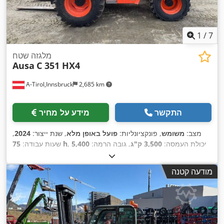
1
/
7
מלגזה שטח
Ausa
C 351 HX4
A-Tirol,Innsbruck
2,685 km
התקשר
מידע על מחיר
מצב:
משומש
, פונקציונליות:
פועל באופן מלא
, שנת ייצור:
2024
,
, יכולת העמסה:
3,500 ק"ג
, גובה הרמה:
5,400
75 h
שעות עבודה:
מ"מ
, הרמה חופשית:
1,680 מ"מ
, סוג דלק:
דיזל
, סוג תורן:
טריפלקס
, גובה בנייה:
2,130 מ"מ
, כוח:
31 קילוואט (42.15 כ"ס)
,
מודעה קטנה
אורך המזלג:
1,150 מ"מ
, משקל עצמי:
5,837 ק"ג
, אורך כולל:
,
, רוחב בנייה:
2,050 מ"מ
Diesel
, סוג הנעה:
4,540 מ"מ