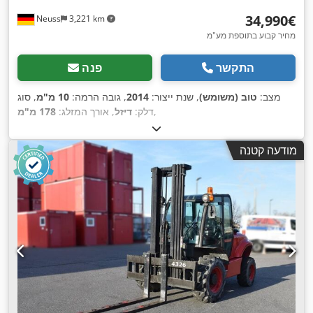
‏34,990 ‏€
Neuss
3,221 km
מחיר קבוע בתוספת מע"מ
התקשר
פנה
מצב:
טוב (משומש)
, שנת ייצור:
2014
, גובה הרמה:
10 מ"מ
, סוג
,
דלק:
דיזל
, אורך המזלג:
178 מ"מ
מודעה קטנה