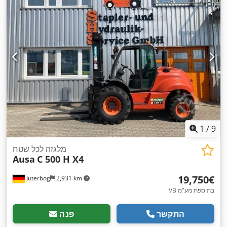
1
/
9
מלגזה לכל שטח
Ausa
C 500 H X4
‏19,750 ‏€
Jüterbog
2,931 km
VB בתוספת מע"מ
התקשר
פנה