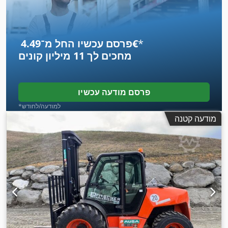
*
פרסם עכשיו החל מ־‏4.49 ‏€
מחכים לך
11 מיליון קונים
פרסם מודעה עכשיו
*למודעה/לחודש
מודעה קטנה