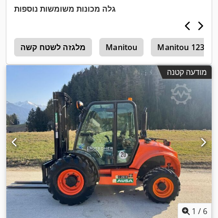
,
Diesel
הנעה:
גלה מכונות משומשות נוספות
Manitou 1233
Manitou
מלגזה לשטח קשה
3
מודעה קטנה
1
/
6