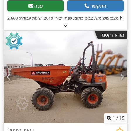
התקשר
פנה
,
2,660 h
מצב:
משומש
, צבע:
כתום
, שנת ייצור:
2019
, שעות עבודה:
מודעה קטנה
1
/
15
דמפר מינימלי