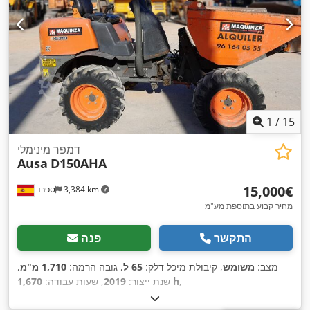
1
/
15
דמפר מינימלי
Ausa
D150AHA
‏15,000 ‏€
3,384 km
ספרד
מחיר קבוע בתוספת מע"מ
התקשר
פנה
מצב:
משומש
, קיבולת מיכל דלק:
65 ל
, גובה הרמה:
1,710 מ"מ
,
,
1,670 h
שנת ייצור:
2019
, שעות עבודה: