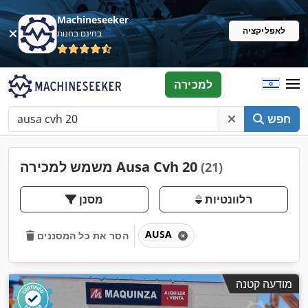
Machineseeker
לאפליקציה
בחינם בחנות
למכירה
חפש
משמש למכירה Ausa Cvh 20
(21)
רלוונטיות
מסנן
AUSA
הסר את כל המסננים
מודעה קטנה