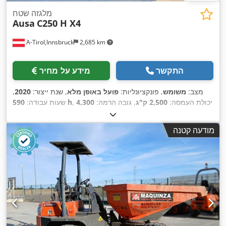
מלגזה שטח
Ausa
C250 H X4
A-Tirol,Innsbruck
2,685 km
התקשר
מידע על מחיר
מצב:
משומש
, פונקציונליות:
פועל באופן מלא
, שנת ייצור:
2020
,
, יכולת העמסה:
2,500 ק"ג
, גובה הרמה:
4,300
590 h
שעות עבודה:
מ"מ
, הרמה חופשית:
1,330 מ"מ
, סוג דלק:
דיזל
, סוג תורן:
טריפלקס
, גובה בנייה:
2,320 מ"מ
, כוח:
37 קילוואט (50.31 כ"ס)
,
מודעה קטנה
רוחב מסגרת המזלג:
1,600 מ"מ
, אורך המזלג:
1,200 מ"מ
, משקל
, רוחב
Diesel
, סוג הנעה:
עצמי:
4,400 ק"ג
, אורך כולל:
4,240 מ"מ
,
בנייה:
1,800 מ"מ