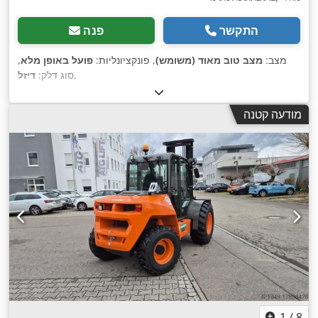
התקשר
פנה
מצב:
מצב טוב מאוד (משומש)
, פונקציונליות:
פועל באופן מלא
,
,
סוג דלק:
דיזל
מודעה קטנה
1
/
8