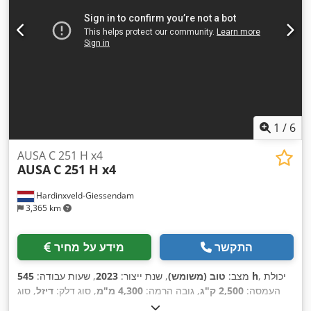
1
/
6
AUSA C 251 H x4
AUSA
C 251 H x4
Hardinxveld-Giessendam
3,365 km
התקשר
מידע על מחיר
, יכולת
545 h
מצב:
טוב (משומש)
, שנת ייצור:
2023
, שעות עבודה:
העמסה:
2,500 ק"ג
, גובה הרמה:
4,300 מ"מ
, סוג דלק:
דיזל
, סוג
,
תורן:
טריפלקס
, גובה בנייה:
2,340 מ"מ