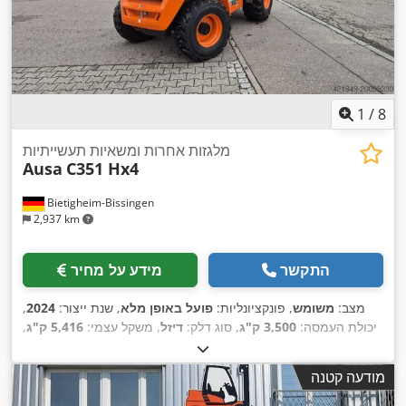
1
/
8
מלגזות אחרות ומשאיות תעשייתיות
Ausa
C351 Hx4
Bietigheim-Bissingen
2,937 km
התקשר
מידע על מחיר
מצב:
משומש
, פונקציונליות:
פועל באופן מלא
, שנת ייצור:
2024
,
יכולת העמסה:
3,500 ק"ג
, סוג דלק:
דיזל
, משקל עצמי:
5,416 ק"ג
,
,
Diesel
, סוג הנעה:
אורך כולל:
4,540 מ"מ
מודעה קטנה