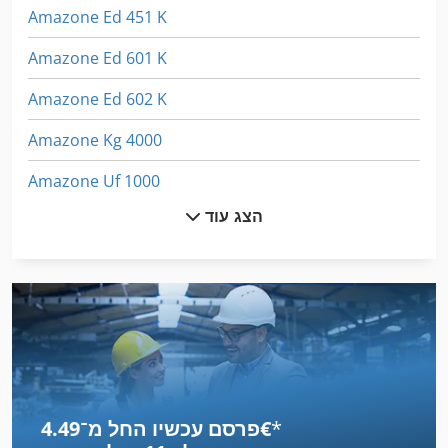
Amazone Ed 451 K
Amazone Ed 601 K
Amazone Ed 602 K
Amazone Kg 4000
Amazone Uf 1000
הצג עוד
Amazone Uf 1200
Amazone Uf 1201
Amazone Ug 2200
Amazone Ux 4200
Ammann Av 12
*
פרסם עכשיו החל מ־‏4.49 ‏€
Ammann Av 20