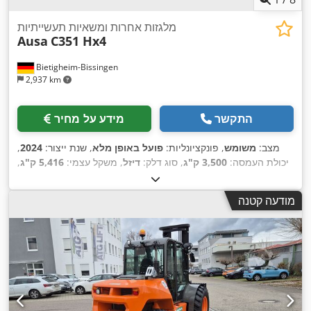
מלגזות אחרות ומשאיות תעשייתיות
Ausa
C351 Hx4
Bietigheim-Bissingen
2,937 km
התקשר
מידע על מחיר
מצב:
משומש
, פונקציונליות:
פועל באופן מלא
, שנת ייצור:
2024
,
יכולת העמסה:
3,500 ק"ג
, סוג דלק:
דיזל
, משקל עצמי:
5,416 ק"ג
,
,
Diesel
, סוג הנעה:
אורך כולל:
4,540 מ"מ
מודעה קטנה