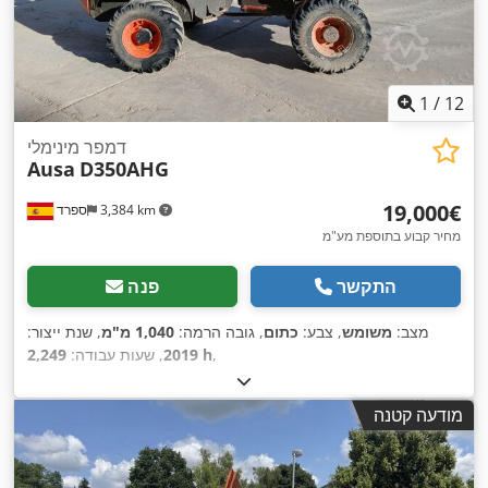
1
/
12
דמפר מינימלי
Ausa
D350AHG
‏19,000 ‏€
3,384 km
ספרד
מחיר קבוע בתוספת מע"מ
התקשר
פנה
מצב:
משומש
, צבע:
כתום
, גובה הרמה:
1,040 מ"מ
, שנת ייצור:
,
2,249 h
2019
, שעות עבודה:
מודעה קטנה