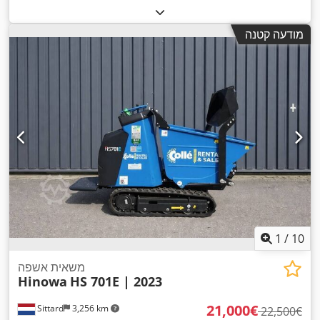
מודעה קטנה
1
/
10
משאית אשפה
Hinowa
HS 701E | 2023
‏21,000 ‏€
Sittard
3,256 km
‏22,500 ‏€