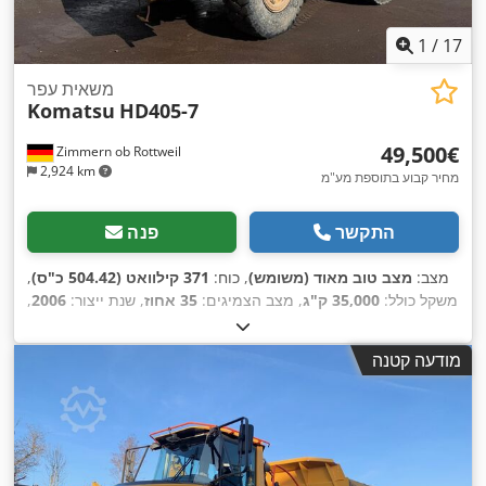
1
/
17
משאית עפר
Komatsu
HD405-7
‏49,500 ‏€
Zimmern ob Rottweil
2,924 km
מחיר קבוע בתוספת מע"מ
התקשר
פנה
מצב:
מצב טוב מאוד (משומש)
, כוח:
371 קילוואט (504.42 כ"ס)
,
משקל כולל:
35,000 ק"ג
, מצב הצמיגים:
35 אחוז
, שנת ייצור:
2006
,
,
27,056 h
שעות עבודה:
מודעה קטנה