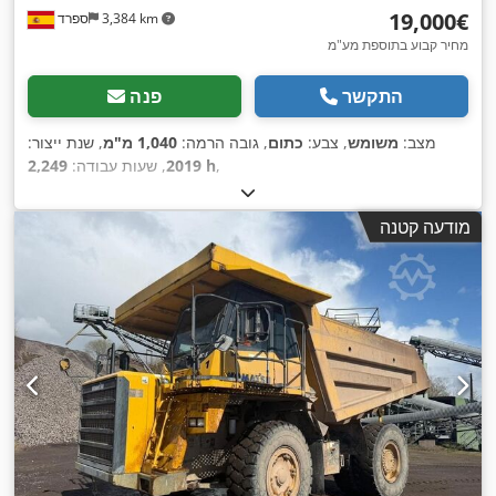
‏19,000 ‏€
3,384 km
ספרד
מחיר קבוע בתוספת מע"מ
התקשר
פנה
מצב:
משומש
, צבע:
כתום
, גובה הרמה:
1,040 מ"מ
, שנת ייצור:
,
2,249 h
2019
, שעות עבודה:
מודעה קטנה