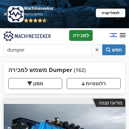
Machineseeker
לאפליקציה
בחינם בחנות
למכירה
חפש
משמש למכירה Dumper
(162)
רלוונטיות
מסנן
מודעה קטנה