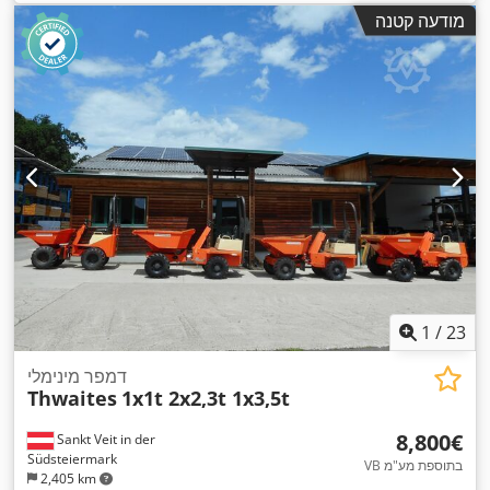
,
מערכת בלימה למניעת נעילה (ABS)
ציוד:
מודעה קטנה
1
/
23
דמפר מינימלי
Thwaites
1x1t 2x2,3t 1x3,5t
‏8,800 ‏€
Sankt Veit in der
Südsteiermark
VB בתוספת מע"מ
2,405 km