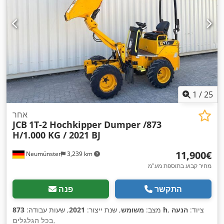
1
/
25
אחר
JCB
1T-2 Hochkipper Dumper /873
H/1.000 KG / 2021 BJ
‏11,900 ‏€
Neumünster
3,239 km
מחיר קבוע בתוספת מע"מ
התקשר
פנה
, ציוד:
הנעה
873 h
מצב:
משומש
, שנת ייצור:
2021
, שעות עבודה:
,
בכל הגלגלים