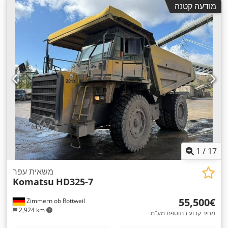
מודעה קטנה
1
/
17
משאית עפר
Komatsu
HD325-7
‏55,500 ‏€
Zimmern ob Rottweil
2,924 km
מחיר קבוע בתוספת מע"מ