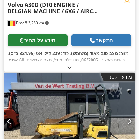
Volvo
A30D (D10 ENGINE /
BELGIAN MACHINE / 6X6 / AIRC...
Bree
3,280 km
התקשר
מידע על מחיר
מצב:
מצב טוב מאוד (משומש)
, כוח:
239 קילוואט (324.95 כ"ס)
,
רישום ראשוני:
06/2005
, סוג דלק:
דיזל
, מצב הצמיגים:
60 אחוז
,
, דלק:
דיזל
, צבע:
אחר
, תא נהג:
קבינת יום
, סוג
6x6
תצורת סרן:
תמסורת:
אוטומטי
, אורך כולל:
10,000 מ"מ
, רוחב כולל:
3,000
מודעה קטנה
מ"מ
, גובה כולל:
3,600 מ"מ
, שנת ייצור:
2004
, שעות עבודה:
,
, ציוד:
מיזוג אוויר
15,621 h