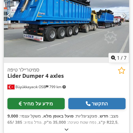
1
/
7
סמיטריילר טיפה
Lider
Dumper 4 axles
Büyükkayacık OSB
799 km
התקשר
מידע על מחיר
מצב:
חדש
, פונקציונליות:
פועל באופן מלא
, משקל עצמי:
9,000
,
385 /65 R22,5
ק"ג
, נפח שטח טעינה:
35,000 מ"ק
, גודל צמיג:
,
Lider
, יצרן שלדה:
שנת ייצור:
2026
, משקל תפעולי:
60,000 ק"ג