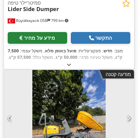
סמיטריילר טיפה
Lider
Side Dumper
Büyükkayacık OSB
799 km
התקשר
מידע על מחיר
מצב:
חדש
, פונקציונליות:
פועל באופן מלא
, משקל עצמי:
7,500
ק"ג
, משקל טעינה מרבי:
50,000 ק"ג
, משקל כולל:
57,500 ק"ג
,
, שנת ייצור:
2026
, ציוד:
מערכת בלימה
295 60 R 22,5
גודל צמיג:
,
למניעת נעילה (ABS), שלדה
מודעה קטנה