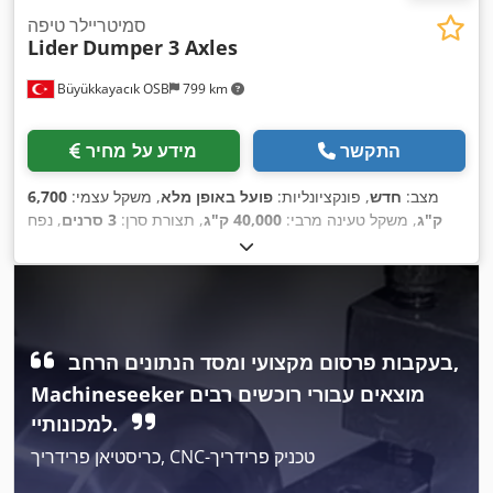
סמיטריילר טיפה
Lider
Dumper 3 Axles
Büyükkayacık OSB
799 km
התקשר
מידע על מחיר
מצב:
חדש
, פונקציונליות:
פועל באופן מלא
, משקל עצמי:
6,700
ק"ג
, משקל טעינה מרבי:
40,000 ק"ג
, תצורת סרן:
3 סרנים
, נפח
שטח טעינה:
28,000 מ"ק
, מתלה:
אוויר
, גודל צמיג:
385 /65
, צבע:
אפור
, שנת ייצור:
2026
, ציוד:
מערכת בלימה למניעת
R22,5
,
נעילה (ABS)
בעקבות פרסום מקצועי ומסד הנתונים הרחב,
Machineseeker מוצאים עבורי רוכשים רבים
למכונותיי.
כריסטיאן פרידריך, CNC-טכניק פרידריך