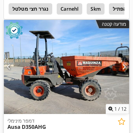
תיל Hh
Skm
Carnehl
נגרר חצי מטלטל
4
מודעה קטנה
1
/
12
דמפר מינימלי
Ausa
D350AHG