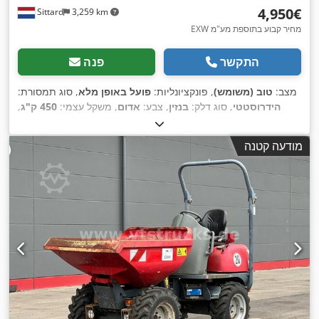
‏4,950 ‏€
Sittard
3,259 km
EXW מחיר קבוע בתוספת מע"מ
התקשר
פנה
מצב:
טוב (משומש)
, פונקציונליות:
פועל באופן מלא
, סוג תמסורת:
הידרוסטטי
, סוג דלק:
בנזין
, צבע:
אדום
, משקל עצמי:
450 ק"ג
,
משקל טעינה מרבי:
1,000 ק"ג
, מספר מושבים:
1
, נפח הכף:
0.38
,
מ"ק
, שנת ייצור:
2016
מודעה קטנה