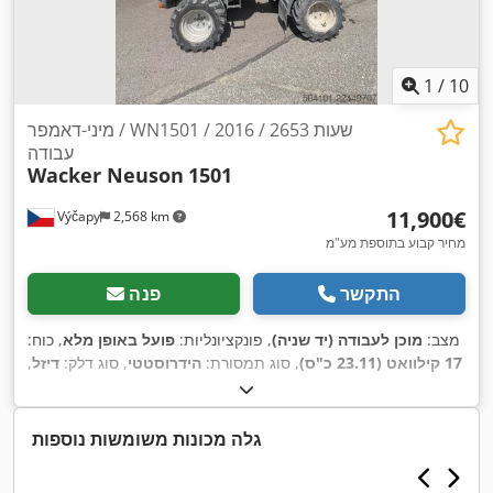
1
/
10
מיני-דאמפר / WN1501 / 2016 / 2653 שעות
עבודה
Wacker Neuson
1501
‏11,900 ‏€
Výčapy
2,568 km
מחיר קבוע בתוספת מע"מ
התקשר
פנה
מצב:
מוכן לעבודה (יד שניה)
, פונקציונליות:
פועל באופן מלא
, כוח:
17 קילוואט (23.11 כ"ס)
, סוג תמסורת:
הידרוסטטי
, סוג דלק:
דיזל
,
צבע:
מקורי
, משקל עצמי:
1,261 ק"ג
, משקל טעינה מרבי:
1,500
, ציוד:
הנעה בכל
2,653 h
ק"ג
, שנת ייצור:
2016
, שעות עבודה:
,
הגלגלים
גלה מכונות משומשות נוספות