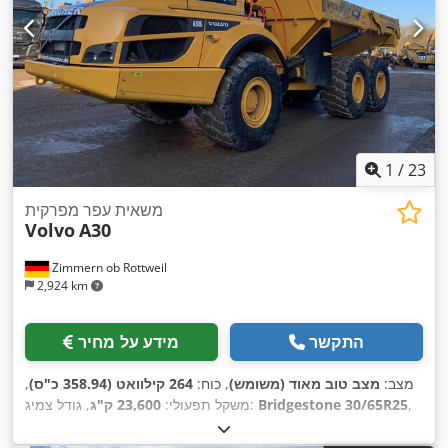
1
/
23
משאית עפר מפרקית
Volvo
A30
Zimmern ob Rottweil
2,924 km
התקשר
מידע על מחיר
מצב:
מצב טוב מאוד (משומש)
, כוח:
264 קילוואט (358.94 כ"ס)
,
,
Bridgestone 30/65R25
, גודל צמיג:
משקל תפעולי:
23,600 ק"ג
,
1,710 h
מצב הצמיגים:
70 אחוז
, שנת ייצור:
2023
, שעות עבודה:
,
ציוד:
מיזוג אוויר