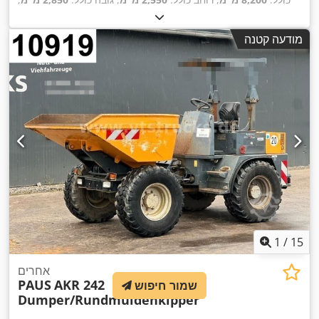
, שנת
445/65 R22,5
מתלה:
קפיץ עלה פרבולי (קפיץ)
, גודל צמיג:
,
ייצור:
2009
מודעה קטנה
1
/
15
אחרים
PAUS
AKR 242
שמור חיפוש
Dumper/Rundmuldenkipper