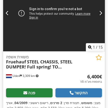
1
/
15
משאית אשפה
Fruehauf
STEEL CHASSIS, STEEL
DUMPER! Full spring! TO...
‏6,400 ‏€
Uden
3,309 km
VB בתוספת מע"מ
התקשר
פנה
מצב:
משומש
, תצורת סרן:
2 סרנים
, רישום ראשוני:
04/2009
, אורך
כולל:
8,200 מ"מ
, רוחב כולל:
2,550 מ"מ
, גובה כולל:
2,850 מ"מ
,