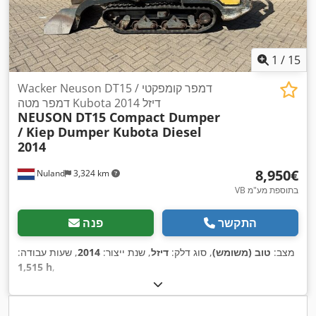
1
/
15
Wacker Neuson DT15 דמפר קומפקטי /
דמפר מטה Kubota דיזל 2014
NEUSON
DT15 Compact Dumper
/ Kiep Dumper Kubota Diesel
2014
‏8,950 ‏€
Nuland
3,324 km
VB בתוספת מע"מ
התקשר
פנה
מצב:
טוב (משומש)
, סוג דלק:
דיזל
, שנת ייצור:
2014
, שעות עבודה:
1,515 h
,