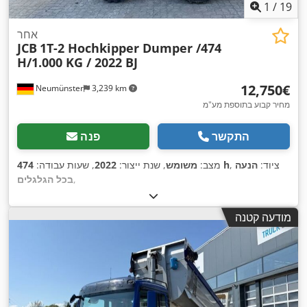
1
/
19
אחר
JCB
1T-2 Hochkipper Dumper /474
H/1.000 KG / 2022 BJ
‏12,750 ‏€
Neumünster
3,239 km
מחיר קבוע בתוספת מע"מ
התקשר
פנה
, ציוד:
הנעה
474 h
מצב:
משומש
, שנת ייצור:
2022
, שעות עבודה:
,
בכל הגלגלים
מודעה קטנה