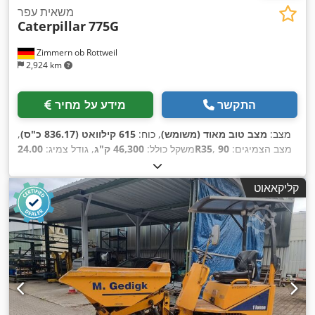
משאית עפר
Caterpillar
775G
Zimmern ob Rottweil
2,924 km
התקשר
מידע על מחיר
מצב:
מצב טוב מאוד (משומש)
, כוח:
615 קילוואט (836.17 כ"ס)
,
, מצב הצמיגים:
90
24.00R35
משקל כולל:
46,300 ק"ג
, גודל צמיג:
,
, ציוד:
מיזוג אוויר
7,819 h
אחוז
, שנת ייצור:
2020
, שעות עבודה:
קליקאאוט