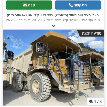
התקשר
פנה
מצב:
מצב טוב מאוד (משומש)
, כוח:
371 קילוואט (504.42 כ"ס)
,
,
26,259 h
משקל כולל:
32,000 ק"ג
, שנת ייצור:
2007
, שעות עבודה:
מודעה קטנה
1
/
5