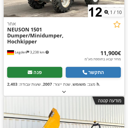
1
/
10
אחר
NEUSON
1501
Dumper/Minidumper,
Hochkipper
‏11,900 ‏€
Legden
3,238 km
מחיר קבוע בתוספת מע"מ
התקשר
פנה
,
2,403 h
מצב:
משומש
, שנת ייצור:
2007
, שעות עבודה:
מודעה קטנה