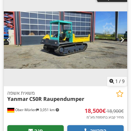
1
/
9
משאית אשפה
Yanmar
C50R Raupendumper
‏18,500 ‏€
Ober-Mörlen
3,051 km
‏18,900 ‏€
מחיר קבוע בתוספת מע"מ
התקשר
פנה