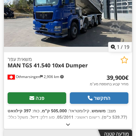
1
/
19
משאית עפר
MAN
TGS 41.540 10x4 Dumper
‏39,900 ‏€
Othmarsingen
2,906 km
מחיר קבוע בתוספת מע"מ
התקשר
פנה
מצב:
משומש
, קילומטראז':
505,000 ק"מ
, כוח:
397 קילוואט
(539.77 כ"ס)
, רישום ראשוני:
05/2011
, סוג דלק:
דיזל
, משקל כולל:
40,000 ק"ג
, בלמים:
מעכב
, סוג תמסורת:
אוטומטי
, דרגת פליטה:
,
יורו 5
, ציוד:
מסנן פיח
מודעה קטנה