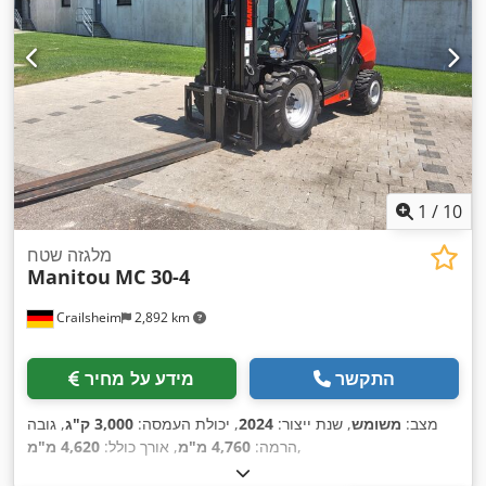
1
/
10
מלגזה שטח
Manitou
MC 30-4
Crailsheim
2,892 km
התקשר
מידע על מחיר
מצב:
משומש
, שנת ייצור:
2024
, יכולת העמסה:
3,000 ק"ג
, גובה
,
הרמה:
4,760 מ"מ
, אורך כולל:
4,620 מ"מ