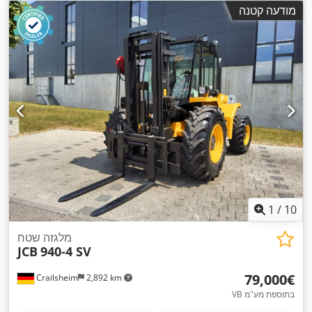
מודעה קטנה
1
/
10
מלגזה שטח
JCB
940-4 SV
‏79,000 ‏€
Crailsheim
2,892 km
VB בתוספת מע"מ