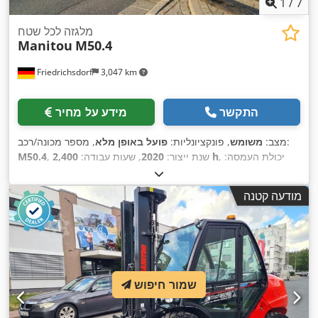
1
/
7
מלגזה לכל שטח
Manitou
M50.4
Friedrichsdorf
3,047 km
התקשר
מידע על מחיר
, מספר מכונה/רכב:
מצב:
משומש
, פונקציונליות:
פועל באופן מלא
, יכולת העמסה:
2,400 h
, שנת ייצור:
2020
, שעות עבודה:
M50.4
5,000 ק"ג
, גובה הרמה:
5,500 מ"מ
, הרמה חופשית:
1,765 מ"מ
,
סוג דלק:
דיזל
, סוג תורן:
טריפלקס
, גובה בנייה:
2,910 מ"מ
, כוח:
55
מודעה קטנה
קילוואט (74.78 כ"ס)
, אורך המזלג:
1,200 מ"מ
, משקל עצמי:
, רוחב בנייה:
Diesel
, סוג הנעה:
7,760 ק"ג
, אורך כולל:
3,755 מ"מ
,
2,070 מ"מ
שמור חיפוש