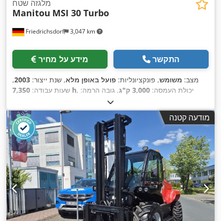
מלגזה שטח
Manitou
MSI 30 Turbo
Friedrichsdorf
3,047 km
התקשר
מידע על מחיר
מצב:
משומש
, פונקציונליות:
פועל באופן מלא
, שנת ייצור:
2003
,
, יכולת העמסה:
3,000 ק"ג
, גובה הרמה:
7,350 h
שעות עבודה:
4,000 מ"מ
, הרמה חופשית:
150 מ"מ
, סוג דלק:
דיזל
, סוג תורן:
סימפלקס
, גובה בנייה:
2,755 מ"מ
, כוח:
38 קילוואט (51.67 כ"ס)
,
מודעה קטנה
רוחב מסגרת המזלג:
1,260 מ"מ
, אורך המזלג:
1,200 מ"מ
, משקל
, רוחב
Diesel
, סוג הנעה:
עצמי:
5,500 ק"ג
, אורך כולל:
4,080 מ"מ
,
בנייה:
1,323 מ"מ