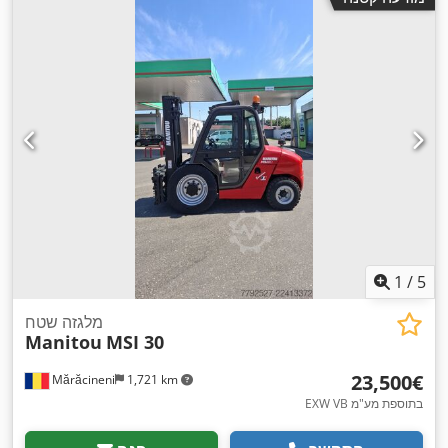
1
/
5
מלגזה שטח
Manitou
MSI 30
‏23,500 ‏€
Mărăcineni
1,721 km
EXW VB בתוספת מע"מ