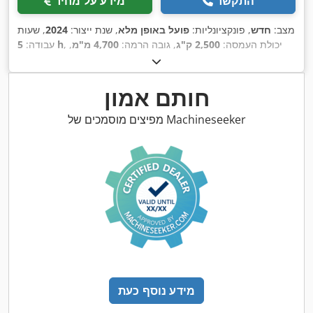
התקשר
מידע על מחיר
מצב:
חדש
, פונקציונליות:
פועל באופן מלא
, שנת ייצור:
2024
, שעות
, יכולת העמסה:
2,500 ק"ג
, גובה הרמה:
4,700 מ"מ
,
5 h
עבודה:
סוג דלק:
דיזל
, סוג תורן:
טריפלקס
, כוח:
36 קילוואט (48.95 כ"ס)
,
רוחב מסגרת המזלג:
1,470 מ"מ
, אורך המזלג:
1,200 מ"מ
, משקל
, רוחב
Diesel
, סוג הנעה:
עצמי:
4,350 ק"ג
, אורך כולל:
3,084 מ"מ
חותם אמון
,
בנייה:
1,350 מ"מ
מפיצים מוסמכים של Machineseeker
מידע נוסף כעת