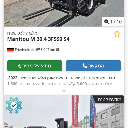
1
/
10
מלגזה לכל שטח
Manitou
M 30.4 3F550 S4
Friedrichsdorf
3,047 km
התקשר
מידע על מחיר
מצב:
משומש
, פונקציונליות:
פועל באופן מלא
, שנת ייצור:
2022
,
, יכולת העמסה:
3,000 ק"ג
, גובה הרמה:
1,380 h
שעות עבודה:
5,500 מ"מ
, הרמה חופשית:
150 מ"מ
, סוג דלק:
דיזל
, סוג תורן:
טריפלקס
, גובה בנייה:
3,055 מ"מ
, כוח:
55 קילוואט (74.78 כ"ס)
,
מודעה קטנה
אורך המזלג:
1,200 מ"מ
, משקל עצמי:
5,600 ק"ג
, אורך כולל:
,
, רוחב בנייה:
1,920 מ"מ
Diesel
, סוג הנעה:
3,490 מ"מ