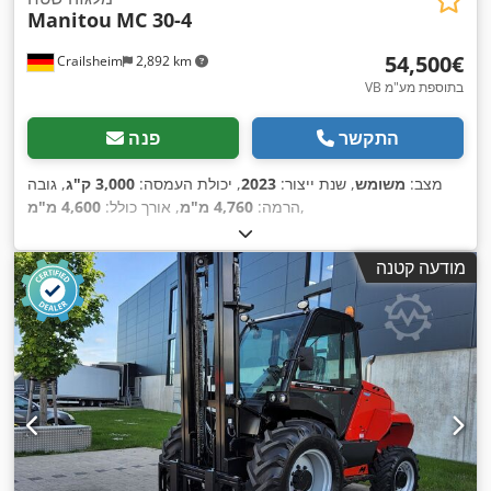
Manitou
MC 30-4
‏54,500 ‏€
Crailsheim
2,892 km
VB בתוספת מע"מ
התקשר
פנה
מצב:
משומש
, שנת ייצור:
2023
, יכולת העמסה:
3,000 ק"ג
, גובה
,
הרמה:
4,760 מ"מ
, אורך כולל:
4,600 מ"מ
מודעה קטנה