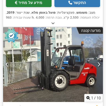
התקשר
מידע על מחיר
מצב:
משומש
, פונקציונליות:
פועל באופן מלא
, שנת ייצור:
2019
,
, יכולת העמסה:
2,500 ק"ג
, גובה הרמה:
4,000
960 h
שעות עבודה:
מ"מ
, הרמה חופשית:
1,321 מ"מ
, סוג דלק:
דיזל
, סוג תורן:
טריפלקס
, גובה בנייה:
2,045 מ"מ
, כוח:
44 קילוואט (59.82 כ"ס)
,
מודעה קטנה
אורך המזלג:
1,200 מ"מ
, משקל עצמי:
4,475 ק"ג
, אורך כולל:
,
, רוחב בנייה:
1,540 מ"מ
Diesel
, סוג הנעה:
2,260 מ"מ
1
/
10