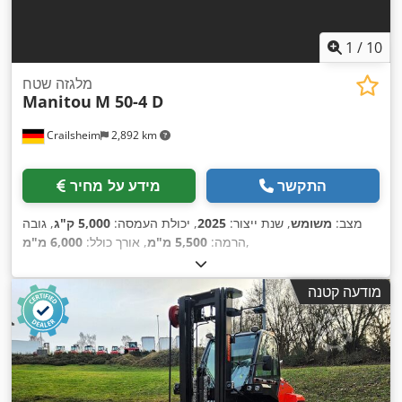
1
/
10
מלגזה שטח
Manitou
M 50-4 D
Crailsheim
2,892 km
התקשר
מידע על מחיר
מצב:
משומש
, שנת ייצור:
2025
, יכולת העמסה:
5,000 ק"ג
, גובה
,
הרמה:
5,500 מ"מ
, אורך כולל:
6,000 מ"מ
מודעה קטנה