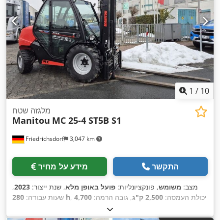
1
/
10
מלגזה שטח
Manitou
MC 25-4 ST5B S1
Friedrichsdorf
3,047 km
התקשר
מידע על מחיר
מצב:
משומש
, פונקציונליות:
פועל באופן מלא
, שנת ייצור:
2023
,
, יכולת העמסה:
2,500 ק"ג
, גובה הרמה:
4,700
280 h
שעות עבודה:
מ"מ
, הרמה חופשית:
1,410 מ"מ
, סוג דלק:
דיזל
, סוג תורן:
טריפלקס
, גובה בנייה:
2,440 מ"מ
, כוח:
37 קילוואט (50.31 כ"ס)
,