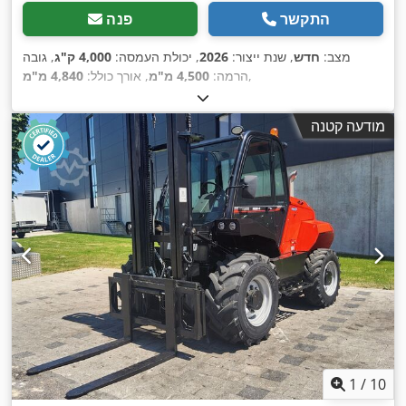
התקשר
פנה
מצב:
חדש
, שנת ייצור:
2026
, יכולת העמסה:
4,000 ק"ג
, גובה
,
הרמה:
4,500 מ"מ
, אורך כולל:
4,840 מ"מ
מודעה קטנה
1
/
10