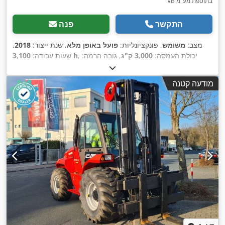
VB בתוספת מע"מ
התקשר
פנה
מצב:
משומש
, פונקציונליות:
פועל באופן מלא
, שנת ייצור:
2018
,
, יכולת העמסה:
3,000 ק"ג
, גובה הרמה:
3,100 h
שעות עבודה:
5,500 מ"מ
, הרמה חופשית:
150 מ"מ
, סוג דלק:
דיזל
, סוג תורן:
טריפלקס
, גובה בנייה:
3,055 מ"מ
, כוח:
55 קילוואט (74.78 כ"ס)
,
מודעה קטנה
אורך המזלג:
1,200 מ"מ
, משקל עצמי:
5,600 ק"ג
, אורך כולל:
,
, רוחב בנייה:
1,920 מ"מ
Diesel
, סוג הנעה:
3,490 מ"מ