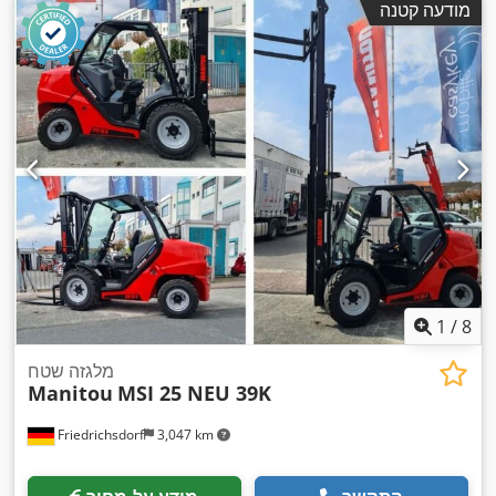
מודעה קטנה
אורך המזלג:
1,200 מ"מ
, משקל עצמי:
3,562 ק"ג
, אורך כולל:
,
, רוחב בנייה:
1,450 מ"מ
Diesel
, סוג הנעה:
2,950 מ"מ
1
/
8
מלגזה שטח
Manitou
MSI 25 NEU 39K
Friedrichsdorf
3,047 km