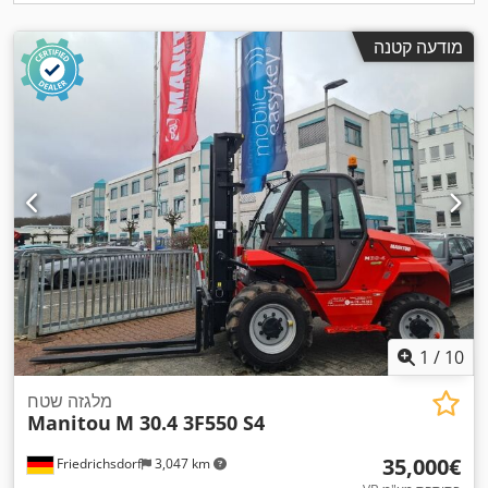
מודעה קטנה
1
/
10
מלגזה שטח
Manitou
M 30.4 3F550 S4
‏35,000 ‏€
Friedrichsdorf
3,047 km