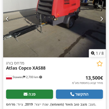
1
/
8
מדחס בורג
Atlas Copco
XAS88
‏13,500 ‏€
Stawiec
2,700 km
מחיר קבוע בתוספת מע"מ
התקשר
פנה
,
מצב:
מצב טוב מאוד (משומש)
, שנת ייצור:
2019
, ציוד:
מדחס