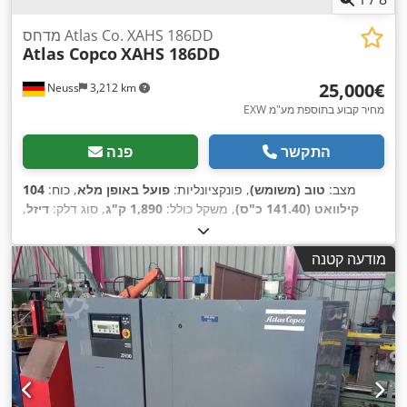
מדחס Atlas Co. XAHS 186DD
Atlas Copco
XAHS 186DD
‏25,000 ‏€
Neuss
3,212 km
EXW מחיר קבוע בתוספת מע"מ
התקשר
פנה
מצב:
טוב (משומש)
, פונקציונליות:
פועל באופן מלא
, כוח:
104
קילוואט (141.40 כ"ס)
, משקל כולל:
1,890 ק"ג
, סוג דלק:
דיזל
,
, לחץ עבודה:
3,735 h
צבע:
צהוב
, שנת ייצור:
2016
, שעות עבודה:
,
APP402997
, מספר מכונה/רכב:
12 קורה
מודעה קטנה