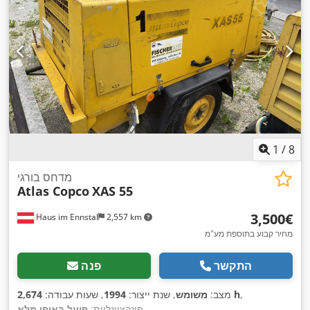
1
/
8
מדחס בורגי
Atlas Copco
XAS 55
‏3,500 ‏€
Haus im Ennstal
2,557 km
מחיר קבוע בתוספת מע"מ
התקשר
פנה
,
2,674 h
מצב:
משומש
, שנת ייצור:
1994
, שעות עבודה:
,
פונקציונליות:
פועל באופן מלא