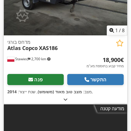
1
/
8
מדחס בורגי
Atlas Copco
XAS186
‏18,900 ‏€
Stawiec
2,700 km
מחיר קבוע בתוספת מע"מ
התקשר
פנה
,
מצב:
מצב טוב מאוד (משומש)
, שנת ייצור:
2014
מודעה קטנה