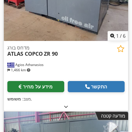
1
/
6
מדחס בורג
ATLAS COPCO
ZR 90
Agios Athanasios
1,466 km
התקשר
מידע על מחיר
,
מצב:
משומש
מודעה קטנה