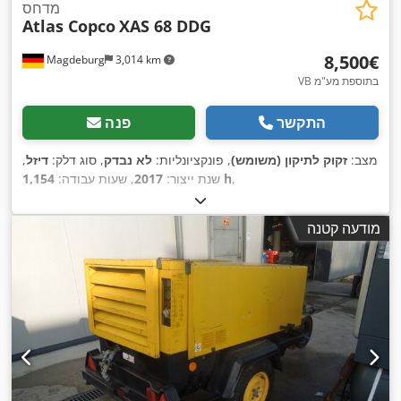
מדחס
Atlas Copco
XAS 68 DDG
‏8,500 ‏€
Magdeburg
3,014 km
VB בתוספת מע"מ
התקשר
פנה
מצב:
זקוק לתיקון (משומש)
, פונקציונליות:
לא נבדק
, סוג דלק:
דיזל
,
,
1,154 h
שנת ייצור:
2017
, שעות עבודה:
מודעה קטנה