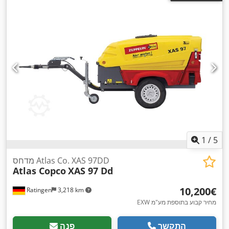
1
/
5
מדחס Atlas Co. XAS 97DD
Atlas Copco
XAS 97 Dd
‏10,200 ‏€
Ratingen
3,218 km
EXW מחיר קבוע בתוספת מע"מ
התקשר
פנה