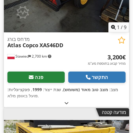
1
/
9
מדחס בורג
Atlas Copco
XAS46DD
‏3,200 ‏€
Stawiec
2,700 km
מחיר קבוע בתוספת מע"מ
התקשר
פנה
מצב:
מצב טוב מאוד (משומש)
, שנת ייצור:
1999
, פונקציונליות:
,
פועל באופן מלא
מודעה קטנה