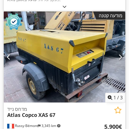
מודעה קטנה
1
/
3
מדחס נייד
Atlas Copco
XAS 67
‏5,900 ‏€
Russy-Bémont
3,345 km