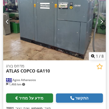
1
/
8
מדחס בורג
ATLAS COPCO GA110
Agios Athanasios
1,466 km
התקשר
מידע על מחיר
,
מצב:
משומש
, שנת ייצור:
2001