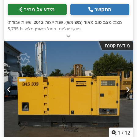
התקשר
מידע על מחיר
מצב:
מצב טוב מאוד (משומש)
, שנת ייצור:
2012
, שעות עבודה:
,
, פונקציונליות:
פועל באופן מלא
5,735 h
מודעה קטנה
1
/
12