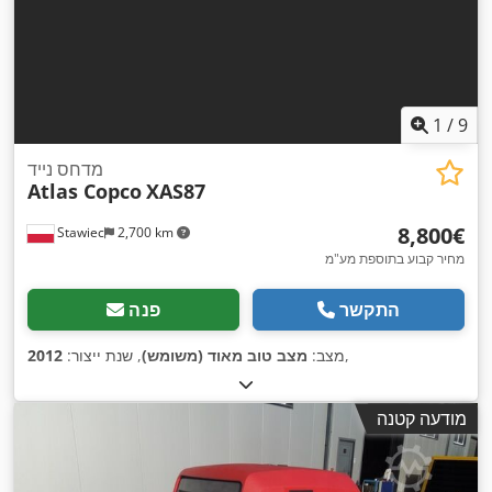
1
/
9
מדחס נייד
Atlas Copco
XAS87
‏8,800 ‏€
Stawiec
2,700 km
מחיר קבוע בתוספת מע"מ
התקשר
פנה
,
מצב:
מצב טוב מאוד (משומש)
, שנת ייצור:
2012
מודעה קטנה