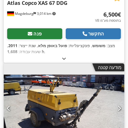
Atlas Copco
XAS 67 DDG
‏6,500 ‏€
Magdeburg
3,014 km
VB בתוספת מע"מ
התקשר
פנה
מצב:
משומש
, פונקציונליות:
פועל באופן מלא
, שנת ייצור:
2011
,
,
1,608 h
שעות עבודה:
מודעה קטנה