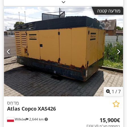
מודעה קטנה
1
/
7
מַדחֵס
Atlas Copco
XAS426
‏15,900 ‏€
Wilków
2,644 km
EXW VB בתוספת מע"מ