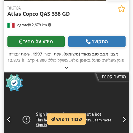
גנרטור
Atlas Copco
QAS 338 GD
Lograto
2,679 km
התקשר
מידע על מחיר
מצב:
מצב טוב מאוד (משומש)
, שנת ייצור:
1997
, שעות עבודה:
, פונקציונליות:
פועל באופן מלא
, משקל כולל:
4,800 ק"ג
,
12,873 h
, יצרן מנועים:
סוג דלק:
דיזל
, הספק נומינלי (מדומה):
300 ק״ו״א
,
, סוג קירור:
מים
DETROIT DIESEL
מודעה קטנה
שמור חיפוש