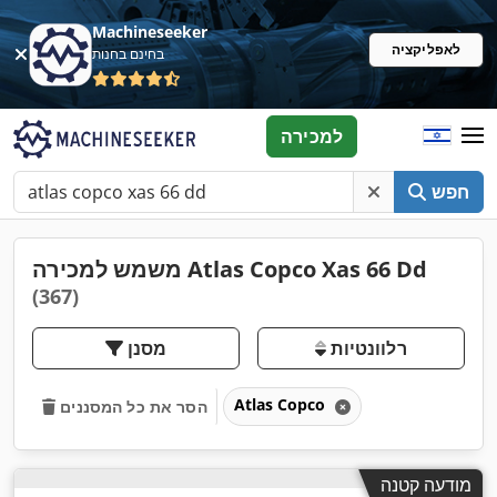
Machineseeker
לאפליקציה
בחינם בחנות
למכירה
חפש
משמש למכירה Atlas Copco Xas 66 Dd
(367)
רלוונטיות
מסנן
Atlas Copco
הסר את כל המסננים
מודעה קטנה