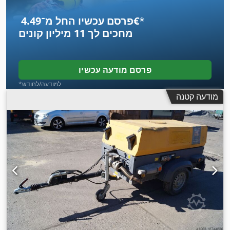
*
פרסם עכשיו החל מ־‏4.49 ‏€
מחכים לך
11 מיליון קונים
פרסם מודעה עכשיו
*למודעה/לחודש
מודעה קטנה