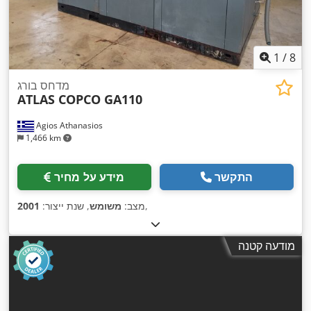
1
/
8
מדחס בורג
ATLAS COPCO GA110
Agios Athanasios
1,466 km
התקשר
מידע על מחיר
,
מצב:
משומש
, שנת ייצור:
2001
מודעה קטנה