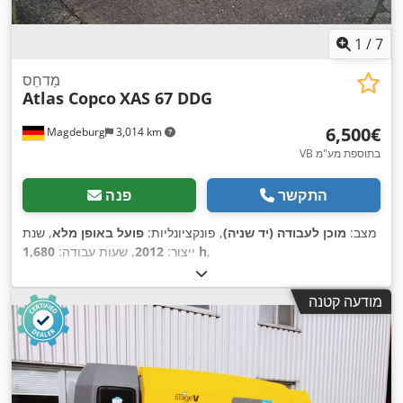
1
/
7
מַדחֵס
Atlas Copco
XAS 67 DDG
‏6,500 ‏€
Magdeburg
3,014 km
VB בתוספת מע"מ
התקשר
פנה
מצב:
מוכן לעבודה (יד שניה)
, פונקציונליות:
פועל באופן מלא
, שנת
,
1,680 h
ייצור:
2012
, שעות עבודה:
מודעה קטנה