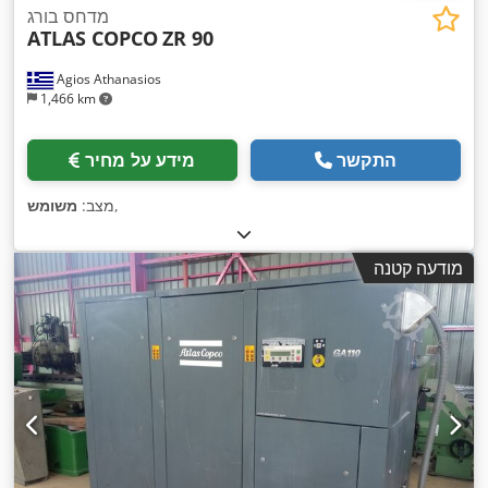
מדחס בורג
ATLAS COPCO
ZR 90
Agios Athanasios
1,466 km
התקשר
מידע על מחיר
,
מצב:
משומש
מודעה קטנה