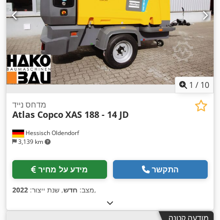
1
/
10
מדחס נייד
Atlas Copco
XAS 188 - 14 JD
Hessisch Oldendorf
3,139 km
התקשר
מידע על מחיר
,
מצב:
חדש
, שנת ייצור:
2022
מודעה קטנה