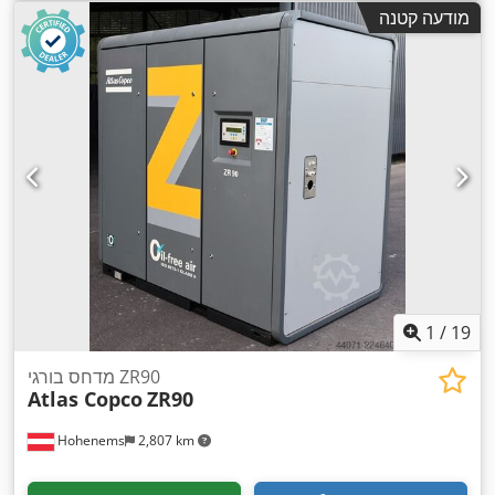
מודעה קטנה
1
/
19
מדחס בורגי ZR90
Atlas Copco
ZR90
Hohenems
2,807 km