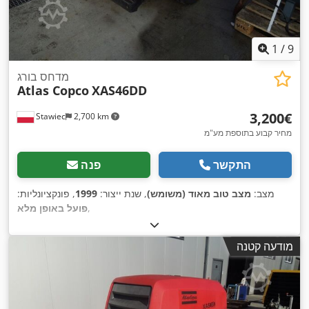
1
/
9
מדחס בורג
Atlas Copco
XAS46DD
‏3,200 ‏€
Stawiec
2,700 km
מחיר קבוע בתוספת מע"מ
התקשר
פנה
מצב:
מצב טוב מאוד (משומש)
, שנת ייצור:
1999
, פונקציונליות:
,
פועל באופן מלא
מודעה קטנה