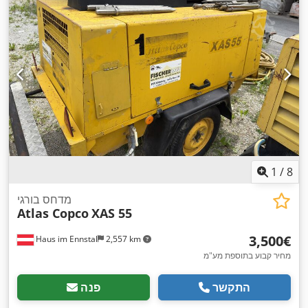
1
/
8
מדחס בורגי
Atlas Copco
XAS 55
‏3,500 ‏€
Haus im Ennstal
2,557 km
מחיר קבוע בתוספת מע"מ
התקשר
פנה