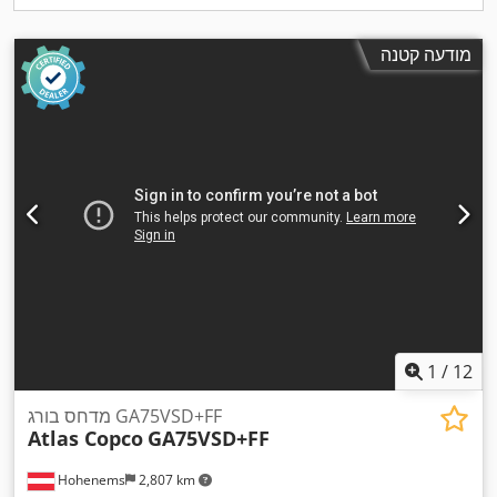
מודעה קטנה
1
/
12
מדחס בורג GA75VSD+FF
Atlas Copco
GA75VSD+FF
Hohenems
2,807 km