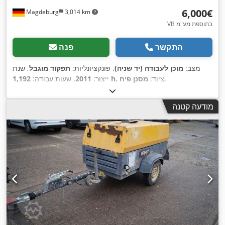
‏6,000 ‏€
Magdeburg
3,014 km
VB בתוספת מע"מ
התקשר
פנה
מצב:
מוכן לעבודה (יד שניה)
, פונקציונליות:
תפקוד מוגבל
, שנת
,
, ציוד:
מסנן פיח
1,192 h
ייצור:
2011
, שעות עבודה:
מודעה קטנה