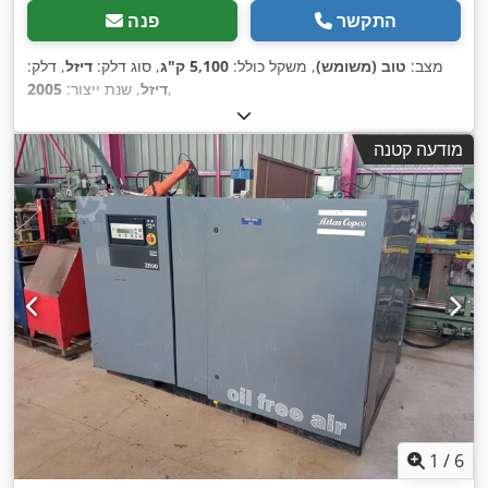
התקשר
פנה
מצב:
טוב (משומש)
, משקל כולל:
5,100 ק"ג
, סוג דלק:
דיזל
, דלק:
,
דיזל
, שנת ייצור:
2005
מודעה קטנה
1
/
6