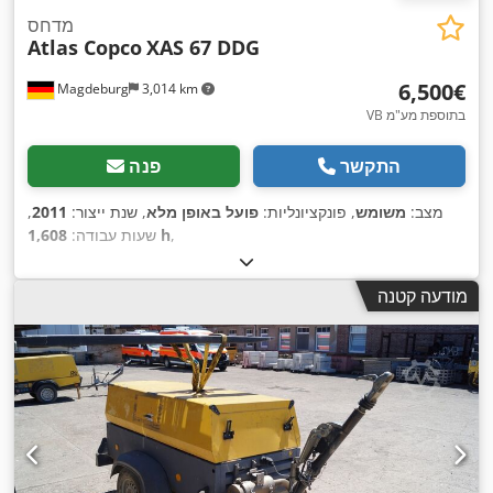
מדחס
Atlas Copco
XAS 67 DDG
‏6,500 ‏€
Magdeburg
3,014 km
VB בתוספת מע"מ
התקשר
פנה
מצב:
משומש
, פונקציונליות:
פועל באופן מלא
, שנת ייצור:
2011
,
,
1,608 h
שעות עבודה:
מודעה קטנה