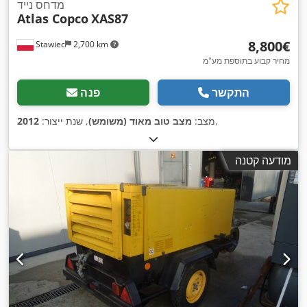
מדחס נייד
Atlas Copco
XAS87
‏8,800 ‏€
Stawiec
2,700 km
מחיר קבוע בתוספת מע"מ
התקשר
פנה
,
מצב:
מצב טוב מאוד (משומש)
, שנת ייצור:
2012
מודעה קטנה