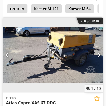
At
Kaeser M 64
Kaeser M 121
מדחסים
מ
מודעה קטנה
1
/
10
מַדחֵס
Atlas Copco
XAS 67 DDG