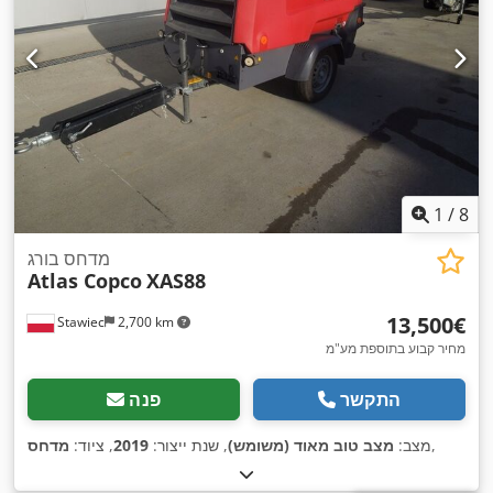
1
/
8
מדחס בורג
Atlas Copco
XAS88
‏13,500 ‏€
Stawiec
2,700 km
מחיר קבוע בתוספת מע"מ
התקשר
פנה
,
מצב:
מצב טוב מאוד (משומש)
, שנת ייצור:
2019
, ציוד:
מדחס