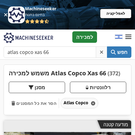
Machineseeker
לאפליקציה
בחינם בחנות
למכירה
חפש
משמש למכירה Atlas Copco Xas 66
(372)
רלוונטיות
מסנן
Atlas Copco
הסר את כל המסננים
מודעה קטנה