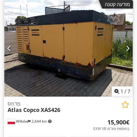
מודעה קטנה
1
/
7
מַדחֵס
Atlas Copco
XAS426
‏15,900 ‏€
Wilków
2,644 km
EXW VB בתוספת מע"מ