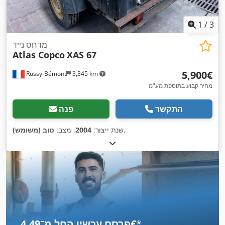
1
/
3
מדחס נייד
Atlas Copco
XAS 67
‏5,900 ‏€
Russy-Bémont
3,345 km
מחיר קבוע בתוספת מע"מ
התקשר
פנה
,
שנת ייצור:
2004
, מצב:
טוב (משומש)
*
פרסם עכשיו החל מ־‏4.49 ‏€