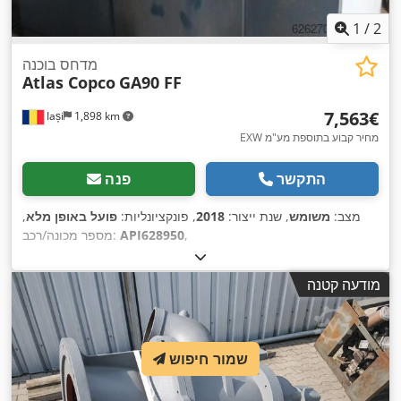
1
/
2
מדחס בוכנה
Atlas Copco
GA90 FF
‏7,563 ‏€
Iași
1,898 km
EXW מחיר קבוע בתוספת מע"מ
התקשר
פנה
מצב:
משומש
, שנת ייצור:
2018
, פונקציונליות:
פועל באופן מלא
,
,
API628950
מספר מכונה/רכב:
מודעה קטנה
שמור חיפוש