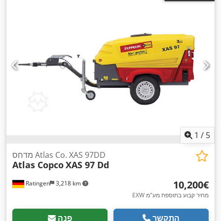
1
/
5
מדחס Atlas Co. XAS 97DD
Atlas Copco
XAS 97 Dd
‏10,200 ‏€
Ratingen
3,218 km
EXW מחיר קבוע בתוספת מע"מ
התקשר
פנה