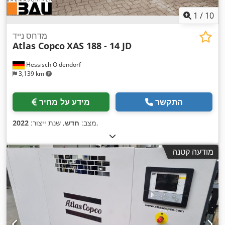
1
/
10
מדחס נייד
Atlas Copco
XAS 188 - 14 JD
Hessisch Oldendorf
3,139 km
התקשר
מידע על מחיר
,
מצב:
חדש
, שנת ייצור:
2022
מודעה קטנה