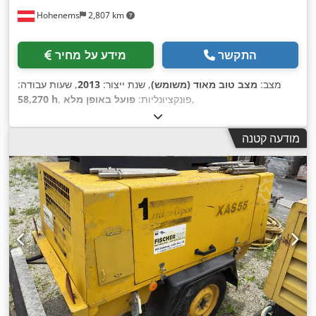
Hohenems
2,807 km
התקשר
מידע על מחיר
מצב:
מצב טוב מאוד (משומש)
, שנת ייצור:
2013
, שעות עבודה:
,
, פונקציונליות:
פועל באופן מלא
58,270 h
מודעה קטנה