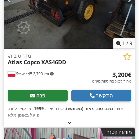
1
/
9
מדחס בורג
Atlas Copco
XAS46DD
‏3,200 ‏€
Stawiec
2,700 km
מחיר קבוע בתוספת מע"מ
התקשר
פנה
מצב:
מצב טוב מאוד (משומש)
, שנת ייצור:
1999
, פונקציונליות:
,
פועל באופן מלא
מודעה קטנה