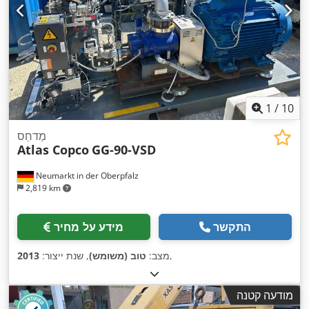
1
/
10
מַדחֵס
Atlas Copco
GG-90-VSD
Neumarkt in der Oberpfalz
2,819 km
התקשר
מידע על מחיר
,
מצב:
טוב (משומש)
, שנת ייצור:
2013
מודעה קטנה