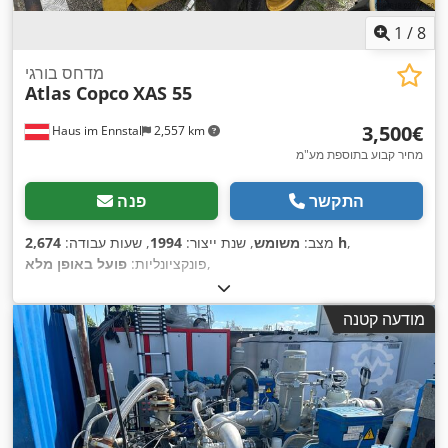
1
/
8
מדחס בורגי
Atlas Copco
XAS 55
‏3,500 ‏€
Haus im Ennstal
2,557 km
מחיר קבוע בתוספת מע"מ
התקשר
פנה
,
2,674 h
מצב:
משומש
, שנת ייצור:
1994
, שעות עבודה:
,
פונקציונליות:
פועל באופן מלא
מודעה קטנה