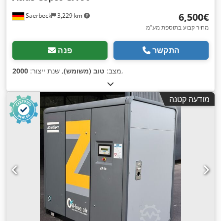
‏6,500 ‏€
Saerbeck
3,229 km
מחיר קבוע בתוספת מע"מ
התקשר
פנה
,
מצב:
טוב (משומש)
, שנת ייצור:
2000
מודעה קטנה