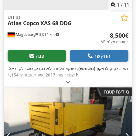
1
/
11
מדחס
Atlas Copco
XAS 68 DDG
‏8,500 ‏€
Magdeburg
3,014 km
VB בתוספת מע"מ
התקשר
פנה
מצב:
זקוק לתיקון (משומש)
, פונקציונליות:
לא נבדק
, סוג דלק:
דיזל
,
,
1,154 h
שנת ייצור:
2017
, שעות עבודה:
מודעה קטנה