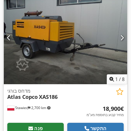
1
/
8
מדחס בורגי
Atlas Copco
XAS186
‏18,900 ‏€
Stawiec
2,700 km
מחיר קבוע בתוספת מע"מ
התקשר
פנה