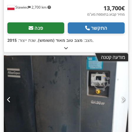
‏13,700 ‏€
Stawiec
2,700 km
מחיר קבוע בתוספת מע"מ
התקשר
פנה
,
מצב:
מצב טוב מאוד (משומש)
, שנת ייצור:
2015
מודעה קטנה