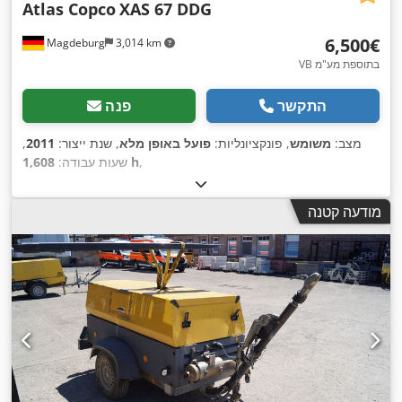
Atlas Copco
XAS 67 DDG
‏6,500 ‏€
Magdeburg
3,014 km
VB בתוספת מע"מ
התקשר
פנה
מצב:
משומש
, פונקציונליות:
פועל באופן מלא
, שנת ייצור:
2011
,
,
1,608 h
שעות עבודה:
מודעה קטנה