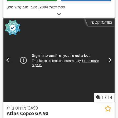
,
שנת ייצור:
2004
, מצב:
טוב (משומש)
מודעה קטנה
1
/
14
מדחס בורג GA90
Atlas Copco
GA 90