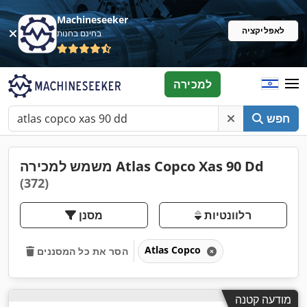
Machineseeker
לאפליקציה
בחינם בחנות
למכירה
חפש
משמש למכירה Atlas Copco Xas 90 Dd
(372)
רלוונטיות
מסנן
Atlas Copco
הסר את כל המסננים
מודעה קטנה