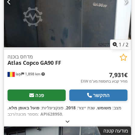
1
/
2
מדחס בוכנה
Atlas Copco
GA90 FF
‏7,931 ‏€
Iași
1,898 km
EXW מחיר קבוע בתוספת מע"מ
התקשר
פנה
מצב:
משומש
, שנת ייצור:
2018
, פונקציונליות:
פועל באופן מלא
,
,
API628950
מספר מכונה/רכב:
מודעה קטנה