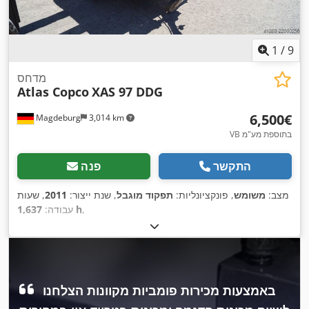
1
/
9
מדחס
Atlas Copco
XAS 97 DDG
‏6,500 ‏€
Magdeburg
3,014 km
VB בתוספת מע"מ
התקשר
פנה
מצב:
משומש
, פונקציונליות:
תפקוד מוגבל
, שנת ייצור:
2011
, שעות
,
1,637 h
עבודה:
באמצעות מכירות פומביות מקוונות הצלחנו