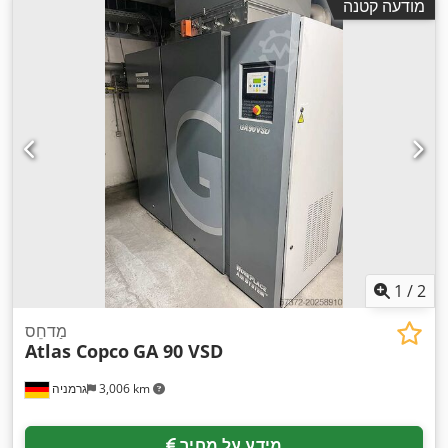
מודעה קטנה
1
/
2
מַדחֵס
Atlas Copco
GA 90 VSD
3,006 km
גרמניה
מידע על מחיר