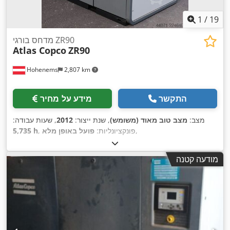
1
/
19
מדחס בורגי ZR90
Atlas Copco
ZR90
Hohenems
2,807 km
התקשר
מידע על מחיר
מצב:
מצב טוב מאוד (משומש)
, שנת ייצור:
2012
, שעות עבודה:
,
, פונקציונליות:
פועל באופן מלא
5,735 h
מודעה קטנה