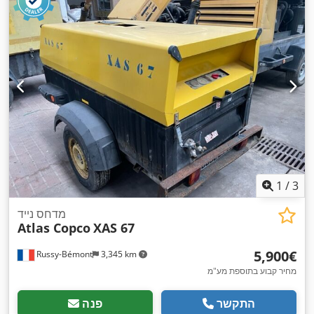
1
/
3
מדחס נייד
Atlas Copco
XAS 67
‏5,900 ‏€
Russy-Bémont
3,345 km
מחיר קבוע בתוספת מע"מ
התקשר
פנה