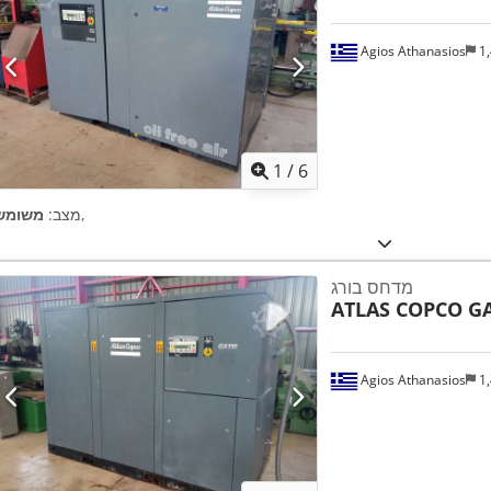
Agios Athanasios
1,
1
/
6
,
מצב:
משומש
מדחס בורג
ATLAS COPCO G
Agios Athanasios
1,