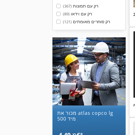
רק עם תמונות
(367)
רק עם וידאו
(89)
רק סוחרים מאומתים
(121)
מכור את atlas copco lg
500 מיד
*
‏4.49 ‏€
מ-