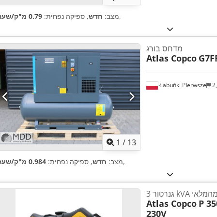
,
מצב:
חדש
, ספיקה נפחית:
0.79 מ"ק/שעה
מדחס בורג
Atlas Copco
G7F
Łabuńki Pierwsze
2
1
/
13
,
מצב:
חדש
, ספיקה נפחית:
0.984 מ"ק/שעה
kVA מיד מהמלאי
Atlas Copco
P 35
230V