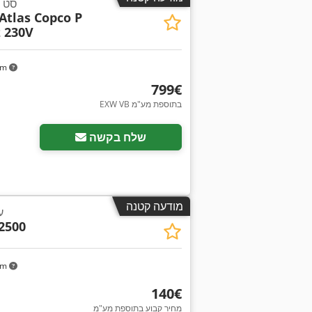
סט ג
Atlas Copco P
z 230V
km
‏799 ‏€
EXW VB בתוספת מע"מ
שלח בקשה
מודעה קטנה
k 2,5
2500
km
‏140 ‏€
מחיר קבוע בתוספת מע"מ