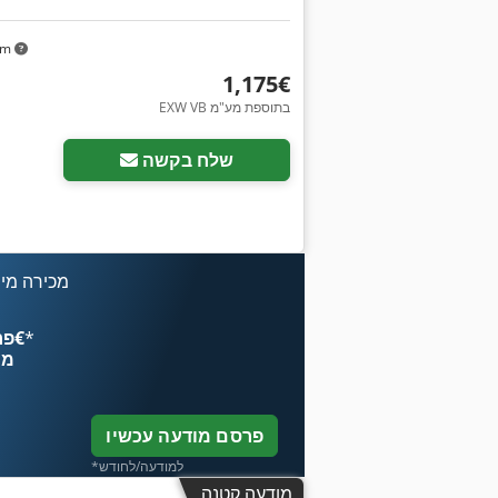
km
‏1,175 ‏€
EXW VB בתוספת מע"מ
שלח בקשה
מכירה מיי
*
פרסם עכשיו החל מ־‏4.49 ‏€
מח
פרסם מודעה עכשיו
*למודעה/לחודש
מודעה קטנה