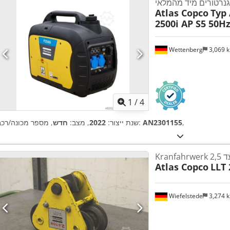
נרטורים מיד מהמלאי
Atlas Copco
Typ 
2500i AP S5 50H
Wettenberg
3,069 
1
/
4
,
AN2301155
, מספר מכונה/רכב:
שנת ייצור:
2022
, מצב:
חדש
Kranfahrwer עד
Atlas Copco
LLT 
Wiefelstede
3,274 