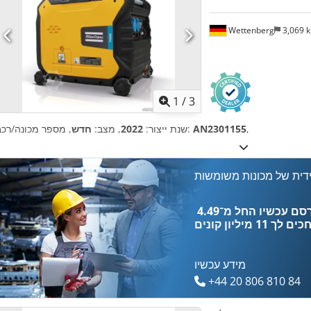
Wettenberg
3,069 
1
/
3
,
AN2301155
, מספר מכונה/רכב:
שנת ייצור:
2022
, מצב:
חדש
דית של מכונות משומשות
כים לך
11 מיליון קונים
מידע עכשיו
+44 20 806 810 84