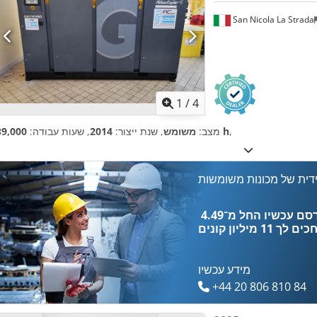
San Nicola La Strada
1
/
4
,
39,000 h
מצב:
משומש
, שנת ייצור:
2014
, שעות עבודה:
דית של מכונות משומשות
כים לך
11 מיליון קונים
מידע עכשיו
+44 20 806 810 84