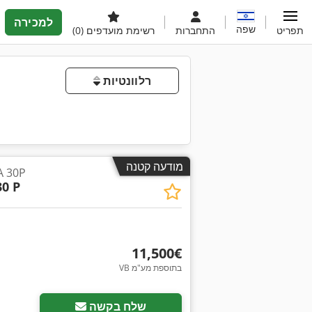
למכירה
שפה
תפריט
התחברות
רשימת מועדפים
(0)
רלוונטיות
מודעה קטנה
מדחס אטלס קופק
30 P
‏11,500 ‏€
VB בתוספת מע"מ
שלח בקשה