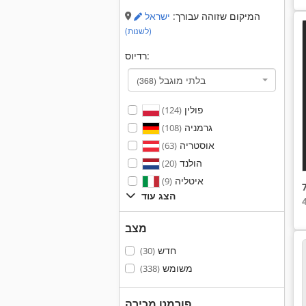
המיקום שזוהה עבורך:
ישראל
(לשנות)
רדיוס:
בלתי מוגבל
(368)
פולין
(124)
גרמניה
(108)
אוסטריה
(63)
הולנד
(20)
איטליה
(9)
הצג עוד
מצב
חדש
(30)
משומש
(338)
פורמט מכירה