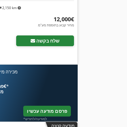
2,150 km
‏12,000 ‏€
מחיר קבוע בתוספת מע"מ
שלח בקשה
מכירה מיי
*
פרסם עכשיו החל מ־‏4.49 ‏€
מח
פרסם מודעה עכשיו
*למודעה/לחודש
מודעה קטנה