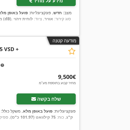
מידע על מחיר
מצב:
חדש
, פונקציונליות:
פועל באופן מלא
, סוג קירור:
אוויר
, ציוד:
לוחית זיהוי
67 דציבל (dB)
מ
מודעה קטנה
5 VSD +
m
‏9,500 ‏€
מחיר קבוע בתוספת מע"מ
בקש תמונות נוספות
שלח בקשה
, פונקציונליות:
פועל באופן מלא
, משקל כולל:
ק"ג
, כוח:
75 קילוואט (101.97 כ"ס)
, ספיק