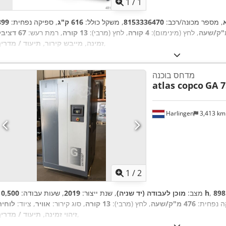
1
/
1
, מספר מכונה/רכב:
8153336470
, משקל כולל:
616 ק"ג
, ספיקה נפחית:
399
"ק/שעה
, לחץ (מינימום):
4 קורה
, לחץ (מרבי):
13 קורה
, רמת רעש:
,
זמינה, מייבש קירור, תיעוד / מדריך
מדחס בוכנה
atlas copco
GA 7
Harlingen
3,413 k
1
/
2
898
10,500 h
מצב:
מוכן לעבודה (יד שניה)
, שנת ייצור:
2019
, שעות עבודה:
ה נפחית:
476 מ"ק/שעה
, לחץ (מרבי):
13 קורה
, סוג קירור:
אוויר
, ציוד:
לוחית
,
זיהוי זמינה, תיעוד / מדריך