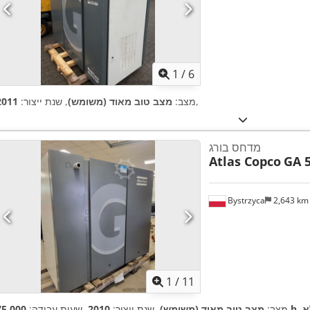
1
/
6
,
מצב:
מצב טוב מאוד (משומש)
, שנת ייצור:
2011
מדחס בורג
Atlas Copco
GA 5
Bystrzyca
2,643 k
1
/
11
א
75,000 h
מצב:
מצב טוב מאוד (משומש)
, שנת ייצור:
2010
, שעות עבודה: