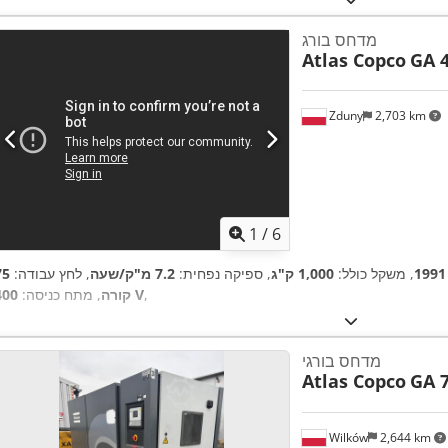
מדחס בורג
Atlas Copco
GA 
Zduny
2,703 km
1
/
6
1991
, משקל כולל:
1,000 ק"ג
, ספיקה נפחית:
7.2 מ"ק/שעה
, לחץ עבודה:
75
,
400 V
קורה
, מתח כניסה:
מדחס בורגי
Atlas Copco
GA 
Wilków
2,644 km